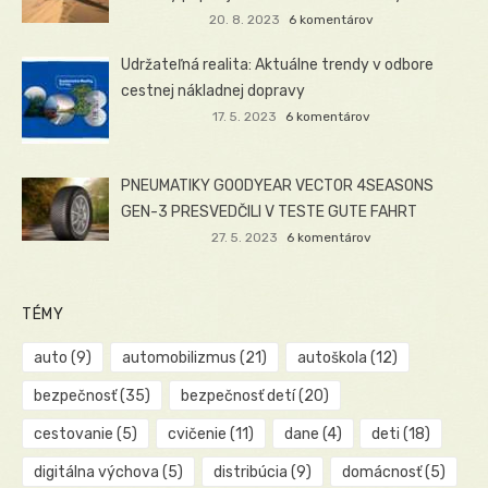
20. 8. 2023
6 komentárov
Udržateľná realita: Aktuálne trendy v odbore
cestnej nákladnej dopravy
17. 5. 2023
6 komentárov
PNEUMATIKY GOODYEAR VECTOR 4SEASONS
GEN-3 PRESVEDČILI V TESTE GUTE FAHRT
27. 5. 2023
6 komentárov
TÉMY
auto
(9)
automobilizmus
(21)
autoškola
(12)
bezpečnosť
(35)
bezpečnosť detí
(20)
cestovanie
(5)
cvičenie
(11)
dane
(4)
deti
(18)
digitálna výchova
(5)
distribúcia
(9)
domácnosť
(5)