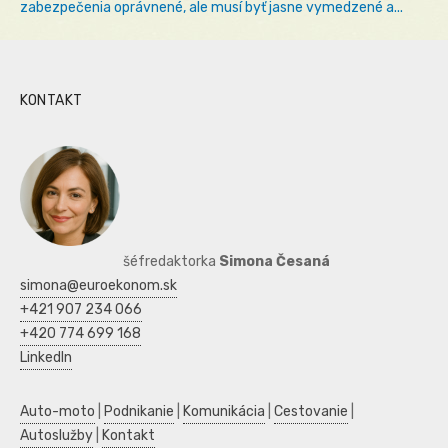
zabezpečenia oprávnené, ale musí byť jasne vymedzené a...
KONTAKT
šéfredaktorka
Simona Česaná
simona@euroekonom.sk
+421 907 234 066
+420 774 699 168
LinkedIn
Auto-moto
|
Podnikanie
|
Komunikácia
|
Cestovanie
|
Autoslužby
|
Kontakt