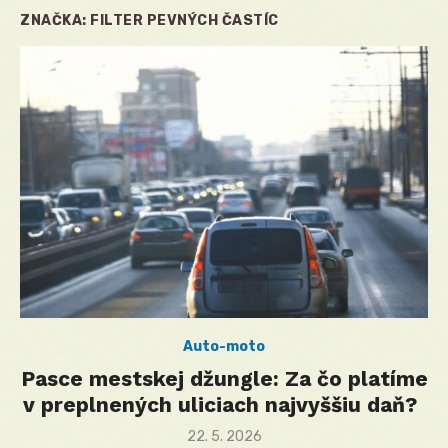
ZNAČKA:
FILTER PEVNÝCH ČASTÍC
Auto-moto
Pasce mestskej džungle: Za čo platíme
v preplnených uliciach najvyššiu daň?
Posted
22. 5. 2026