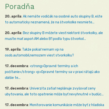
Poradňa
20. apríla
:
Ak nemáte vodičák na osobné auto skupiny B, ešte
to automaticky neznamená, že na štvorkolke nesmiete...
20. apríla
:
Bez skupiny B môžete viesť niektoré štvorkolky, ale
musíte mať aspoň AM alebo B1 podľa typu štvorkol...
19. apríla
:
Takže pokiaľ nemam vp na
osob.automobil,nemozem viest stvorkolku?
17. decembra
:
<strong>Opravné termíny a ich
počítanie</strong> <p>Opravné termíny sa v praxi rátajú ako
ďalšie te...
17. decembra
:
Univerzita zatiaľ neplánuje zvyšovať ceny
ubytovania, ale toto opatrenie môže byť nevyhnutné v budúc...
17. decembra
:
Monitorovanie komunikácie môže byť z hľadiska