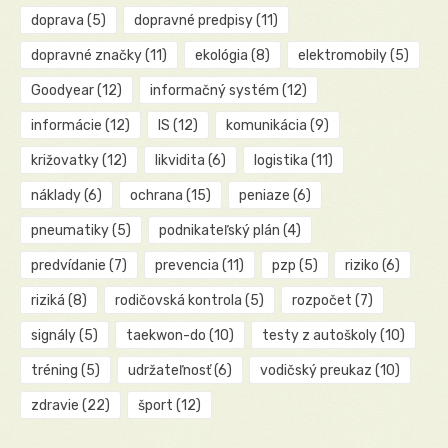
doprava
(5)
dopravné predpisy
(11)
dopravné značky
(11)
ekológia
(8)
elektromobily
(5)
Goodyear
(12)
informačný systém
(12)
informácie
(12)
IS
(12)
komunikácia
(9)
križovatky
(12)
likvidita
(6)
logistika
(11)
náklady
(6)
ochrana
(15)
peniaze
(6)
pneumatiky
(5)
podnikateľský plán
(4)
predvídanie
(7)
prevencia
(11)
pzp
(5)
riziko
(6)
riziká
(8)
rodičovská kontrola
(5)
rozpočet
(7)
signály
(5)
taekwon-do
(10)
testy z autoškoly
(10)
tréning
(5)
udržateľnosť
(6)
vodičský preukaz
(10)
zdravie
(22)
šport
(12)