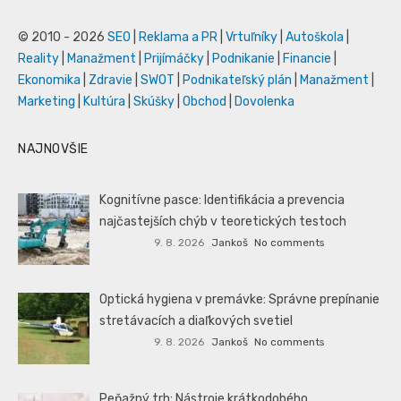
© 2010 - 2026
SEO
|
Reklama a PR
|
Vrtuľníky
|
Autoškola
|
Reality
|
Manažment
|
Prijímáčky
|
Podnikanie
|
Financie
|
Ekonomika
|
Zdravie
|
SWOT
|
Podnikateľský plán
|
Manažment
|
Marketing
|
Kultúra
|
Skúšky
|
Obchod
|
Dovolenka
NAJNOVŠIE
Kognitívne pasce: Identifikácia a prevencia
najčastejších chýb v teoretických testoch
9. 8. 2026
Jankoš
No comments
Optická hygiena v premávke: Správne prepínanie
stretávacích a diaľkových svetiel
9. 8. 2026
Jankoš
No comments
Peňažný trh: Nástroje krátkodobého