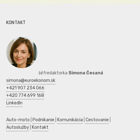
KONTAKT
šéfredaktorka
Simona Česaná
simona@euroekonom.sk
+421 907 234 066
+420 774 699 168
LinkedIn
Auto-moto
|
Podnikanie
|
Komunikácia
|
Cestovanie
|
Autoslužby
|
Kontakt