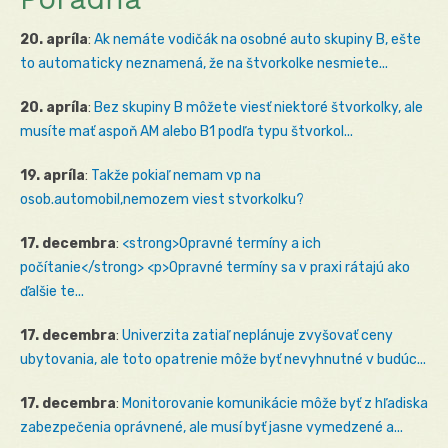
20. apríla
:
Ak nemáte vodičák na osobné auto skupiny B, ešte
to automaticky neznamená, že na štvorkolke nesmiete...
20. apríla
:
Bez skupiny B môžete viesť niektoré štvorkolky, ale
musíte mať aspoň AM alebo B1 podľa typu štvorkol...
19. apríla
:
Takže pokiaľ nemam vp na
osob.automobil,nemozem viest stvorkolku?
17. decembra
:
<strong>Opravné termíny a ich
počítanie</strong> <p>Opravné termíny sa v praxi rátajú ako
ďalšie te...
17. decembra
:
Univerzita zatiaľ neplánuje zvyšovať ceny
ubytovania, ale toto opatrenie môže byť nevyhnutné v budúc...
17. decembra
:
Monitorovanie komunikácie môže byť z hľadiska
zabezpečenia oprávnené, ale musí byť jasne vymedzené a...