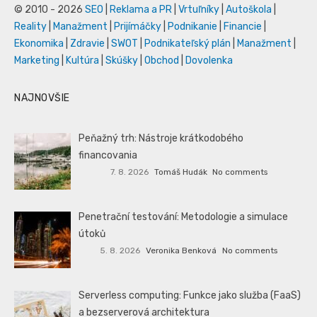
© 2010 - 2026
SEO
|
Reklama a PR
|
Vrtuľníky
|
Autoškola
|
Reality
|
Manažment
|
Prijímáčky
|
Podnikanie
|
Financie
|
Ekonomika
|
Zdravie
|
SWOT
|
Podnikateľský plán
|
Manažment
|
Marketing
|
Kultúra
|
Skúšky
|
Obchod
|
Dovolenka
NAJNOVŠIE
Peňažný trh: Nástroje krátkodobého
financovania
7. 8. 2026
Tomáš Hudák
No comments
Penetrační testování: Metodologie a simulace
útoků
5. 8. 2026
Veronika Benková
No comments
Serverless computing: Funkce jako služba (FaaS)
a bezserverová architektura