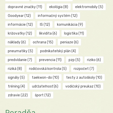
dopravné značky
(11)
ekológia
(8)
elektromobily
(5)
Goodyear
(12)
informačný systém
(12)
informácie
(12)
IS
(12)
komunikácia
(9)
križovatky
(12)
likvidita
(6)
logistika
(11)
náklady
(6)
ochrana
(15)
peniaze
(6)
pneumatiky
(5)
podnikateľský plán
(4)
predvídanie
(7)
prevencia
(11)
pzp
(5)
riziko
(6)
riziká
(8)
rodičovská kontrola
(5)
rozpočet
(7)
signály
(5)
taekwon-do
(10)
testy z autoškoly
(10)
tréning
(4)
udržateľnosť
(6)
vodičský preukaz
(10)
zdravie
(22)
šport
(12)
Poradňa