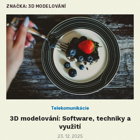
ZNAČKA:
3D MODELOVÁNÍ
Telekomunikácie
3D modelování: Software, techniky a
využití
Posted
23. 12. 2025