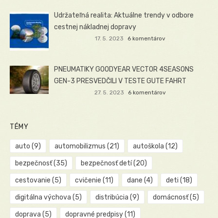
Udržateľná realita: Aktuálne trendy v odbore
cestnej nákladnej dopravy
17. 5. 2023
6 komentárov
PNEUMATIKY GOODYEAR VECTOR 4SEASONS
GEN-3 PRESVEDČILI V TESTE GUTE FAHRT
27. 5. 2023
6 komentárov
TÉMY
auto
(9)
automobilizmus
(21)
autoškola
(12)
bezpečnosť
(35)
bezpečnosť detí
(20)
cestovanie
(5)
cvičenie
(11)
dane
(4)
deti
(18)
digitálna výchova
(5)
distribúcia
(9)
domácnosť
(5)
doprava
(5)
dopravné predpisy
(11)