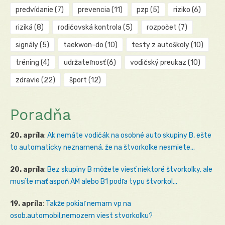
predvídanie
(7)
prevencia
(11)
pzp
(5)
riziko
(6)
riziká
(8)
rodičovská kontrola
(5)
rozpočet
(7)
signály
(5)
taekwon-do
(10)
testy z autoškoly
(10)
tréning
(4)
udržateľnosť
(6)
vodičský preukaz
(10)
zdravie
(22)
šport
(12)
Poradňa
20. apríla
:
Ak nemáte vodičák na osobné auto skupiny B, ešte
to automaticky neznamená, že na štvorkolke nesmiete...
20. apríla
:
Bez skupiny B môžete viesť niektoré štvorkolky, ale
musíte mať aspoň AM alebo B1 podľa typu štvorkol...
19. apríla
:
Takže pokiaľ nemam vp na
osob.automobil,nemozem viest stvorkolku?