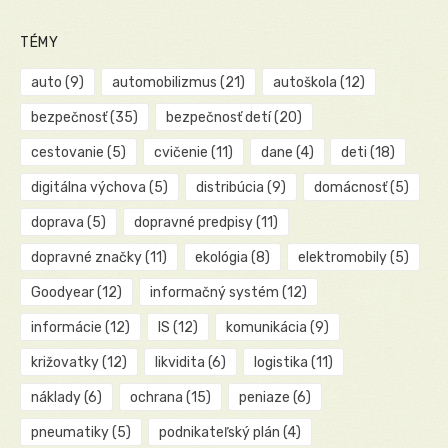
TÉMY
auto
(9)
automobilizmus
(21)
autoškola
(12)
bezpečnosť
(35)
bezpečnosť detí
(20)
cestovanie
(5)
cvičenie
(11)
dane
(4)
deti
(18)
digitálna výchova
(5)
distribúcia
(9)
domácnosť
(5)
doprava
(5)
dopravné predpisy
(11)
dopravné značky
(11)
ekológia
(8)
elektromobily
(5)
Goodyear
(12)
informačný systém
(12)
informácie
(12)
IS
(12)
komunikácia
(9)
križovatky
(12)
likvidita
(6)
logistika
(11)
náklady
(6)
ochrana
(15)
peniaze
(6)
pneumatiky
(5)
podnikateľský plán
(4)