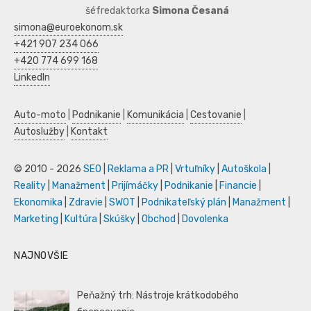
šéfredaktorka
Simona Česaná
simona@euroekonom.sk
+421 907 234 066
+420 774 699 168
LinkedIn
Auto-moto
|
Podnikanie
|
Komunikácia
|
Cestovanie
|
Autoslužby
|
Kontakt
© 2010 - 2026
SEO
|
Reklama a PR
|
Vrtuľníky
|
Autoškola
|
Reality
|
Manažment
|
Prijímáčky
|
Podnikanie
|
Financie
|
Ekonomika
|
Zdravie
|
SWOT
|
Podnikateľský plán
|
Manažment
|
Marketing
|
Kultúra
|
Skúšky
|
Obchod
|
Dovolenka
NAJNOVŠIE
Peňažný trh: Nástroje krátkodobého