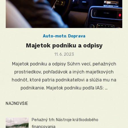
Auto-moto
,
Doprava
Majetok podniku a odpisy
Posted
11. 6. 2023
on
Majetok podniku a odpisy Súhrn vecí, peňažných
prostriedkov, pohľadávok a iných majetkových
hodnôt, ktoré patria podnikateľovi a slúžia mu na
podnikanie. Majetok podniku podľa IAS: …
NAJNOVŠIE
Peňažný trh: Nástroje krátkodobého
financovania