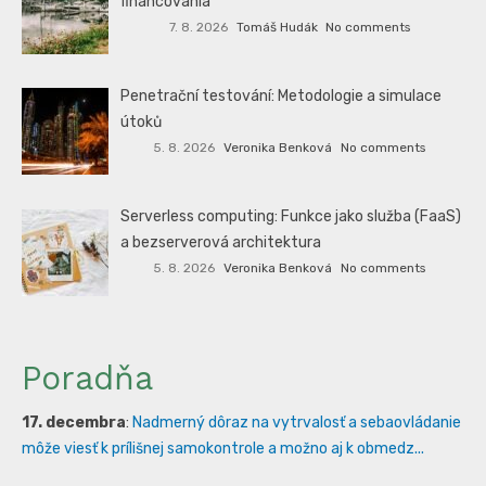
financovania
7. 8. 2026
Tomáš Hudák
No comments
Penetrační testování: Metodologie a simulace
útoků
5. 8. 2026
Veronika Benková
No comments
Serverless computing: Funkce jako služba (FaaS)
a bezserverová architektura
5. 8. 2026
Veronika Benková
No comments
Poradňa
17. decembra
:
Nadmerný dôraz na vytrvalosť a sebaovládanie
môže viesť k prílišnej samokontrole a možno aj k obmedz...