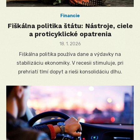
Financie
Fiškálna politika štátu: Nástroje, ciele
a proticyklické opatrenia
Posted
18. 1. 2026
on
Fiškálna politika používa dane a výdavky na
stabilizáciu ekonomiky. V recesii stimuluje, pri
prehriatí tlmí dopyt a rieši konsolidáciu dlhu.