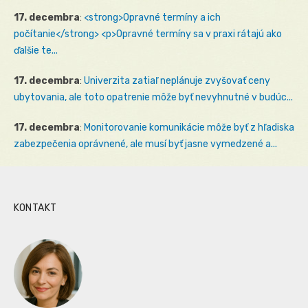
17. decembra
:
<strong>Opravné termíny a ich
počítanie</strong> <p>Opravné termíny sa v praxi rátajú ako
ďalšie te...
17. decembra
:
Univerzita zatiaľ neplánuje zvyšovať ceny
ubytovania, ale toto opatrenie môže byť nevyhnutné v budúc...
17. decembra
:
Monitorovanie komunikácie môže byť z hľadiska
zabezpečenia oprávnené, ale musí byť jasne vymedzené a...
KONTAKT