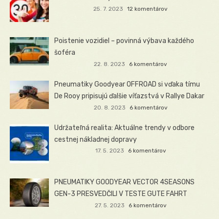
25. 7. 2023
12 komentárov
Poistenie vozidiel – povinná výbava každého
šoféra
22. 8. 2023
6 komentárov
Pneumatiky Goodyear OFFROAD si vďaka tímu
De Rooy pripisujú ďalšie víťazstvá v Rallye Dakar
20. 8. 2023
6 komentárov
Udržateľná realita: Aktuálne trendy v odbore
cestnej nákladnej dopravy
17. 5. 2023
6 komentárov
PNEUMATIKY GOODYEAR VECTOR 4SEASONS
GEN-3 PRESVEDČILI V TESTE GUTE FAHRT
27. 5. 2023
6 komentárov