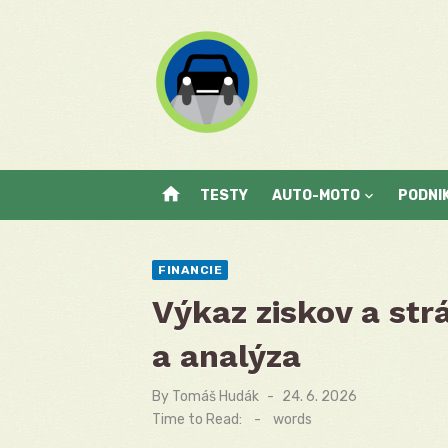
Skip
to
content
home
TESTY
AUTO-MOTO
PODNI
FINANCIE
Výkaz ziskov a str
a analýza
By
Tomáš Hudák
Posted
24. 6. 2026
on
Time to Read:
-
words