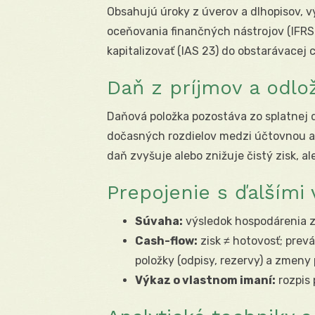
Obsahujú úroky z úverov a dlhopisov, vý
oceňovania finančných nástrojov (IFRS
kapitalizovať (IAS 23) do obstarávacej 
Daň z príjmov a odlo
Daňová položka pozostáva zo splatnej 
dočasných rozdielov medzi účtovnou a
daň zvyšuje alebo znižuje čistý zisk, a
Prepojenie s ďalšími
Súvaha:
výsledok hospodárenia z
Cash-flow:
zisk ≠ hotovosť; prev
položky (odpisy, rezervy) a zmeny
Výkaz o vlastnom imaní:
rozpis 