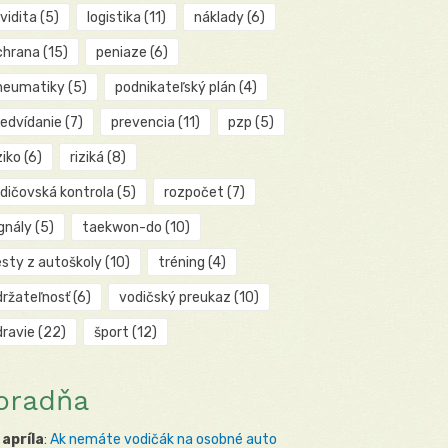
kvidita
(5)
logistika
(11)
náklady
(6)
chrana
(15)
peniaze
(6)
neumatiky
(5)
podnikateľský plán
(4)
redvídanie
(7)
prevencia
(11)
pzp
(5)
ziko
(6)
riziká
(8)
odičovská kontrola
(5)
rozpočet
(7)
gnály
(5)
taekwon-do
(10)
esty z autoškoly
(10)
tréning
(4)
držateľnosť
(6)
vodičský preukaz
(10)
dravie
(22)
šport
(12)
oradňa
 apríla
:
Ak nemáte vodičák na osobné auto