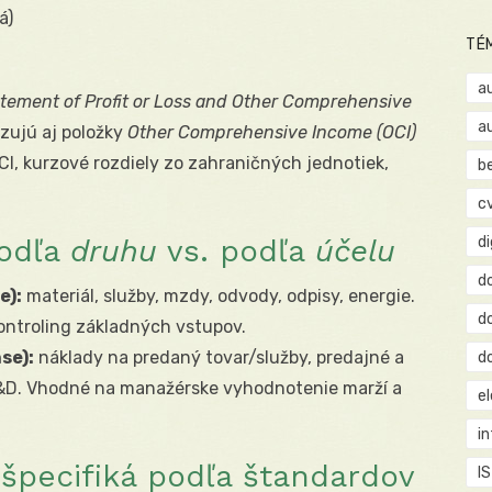
á)
TÉ
a
tement of Profit or Loss and Other Comprehensive
a
zujú aj položky
Other Comprehensive Income (OCI)
CI, kurzové rozdiely zo zahraničných jednotiek,
b
c
podľa
druhu
vs. podľa
účelu
d
d
e):
materiál, služby, mzdy, odvody, odpisy, energie.
d
ntroling základných vstupov.
se):
náklady na predaný tovar/služby, predajné a
d
R&D. Vhodné na manažérske vyhodnotenie marží a
e
i
špecifiká podľa štandardov
IS