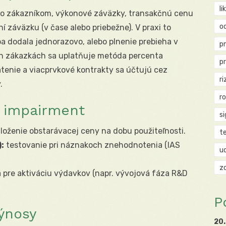
li
 so zákazníkom, výkonové záväzky, transakčnú cenu
o
ní záväzku (v čase alebo priebežne). V praxi to
ba dodala jednorazovo, alebo plnenie prebieha v
p
ých zákazkách sa uplatňuje metóda percenta
p
átenie a viacprvkové kontrakty sa účtujú cez
ri
.
r
a impairment
si
loženie obstarávacej ceny na dobu použiteľnosti.
t
:
testovanie pri náznakoch znehodnotenia (IAS
u
z
á pre aktiváciu výdavkov (napr. vývojová fáza R&D
P
ýnosy
20.