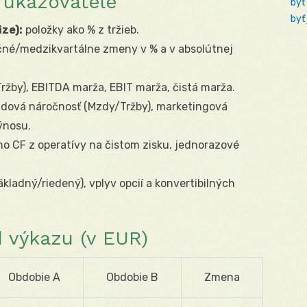
a ukazovatele
byť
byť
ze):
položky ako % z tržieb.
né/medzikvartálne zmeny v % a v absolútnej
ržby), EBITDA marža, EBIT marža, čistá marža.
ová náročnosť (Mzdy/Tržby), marketingová
ýnosu.
o CF z operatívy na čistom zisku, jednorazové
ákladný/riedený), vplyv opcií a konvertibilných
 výkazu (v EUR)
Obdobie A
Obdobie B
Zmena