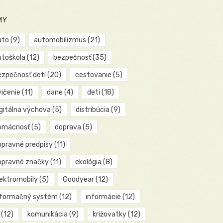
MY
uto
(9)
automobilizmus
(21)
utoškola
(12)
bezpečnosť
(35)
ezpečnosť detí
(20)
cestovanie
(5)
vičenie
(11)
dane
(4)
deti
(18)
igitálna výchova
(5)
distribúcia
(9)
omácnosť
(5)
doprava
(5)
opravné predpisy
(11)
opravné značky
(11)
ekológia
(8)
lektromobily
(5)
Goodyear
(12)
nformačný systém
(12)
informácie
(12)
(12)
komunikácia
(9)
križovatky
(12)