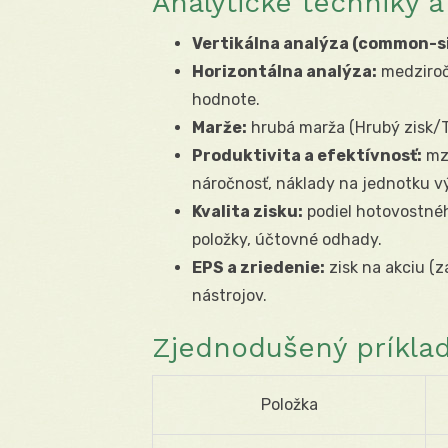
Analytické techniky 
Vertikálna analýza (common-si
Horizontálna analýza:
medziroč
hodnote.
Marže:
hrubá marža (Hrubý zisk/T
Produktivita a efektívnosť:
mzd
náročnosť, náklady na jednotku v
Kvalita zisku:
podiel hotovostnéh
položky, účtovné odhady.
EPS a zriedenie:
zisk na akciu (z
nástrojov.
Zjednodušený príklad
Položka