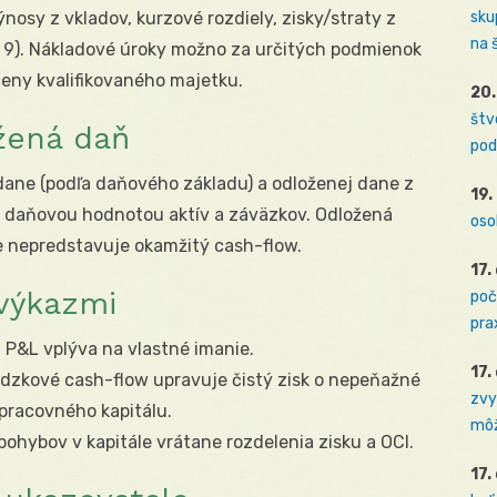
nosy z vkladov, kurzové rozdiely, zisky/straty z
sku
na 
 9). Nákladové úroky možno za určitých podmienok
ceny kvalifikovaného majetku.
20.
štv
žená daň
pod
dane (podľa daňového základu) a odloženej dane z
19.
 daňovou hodnotou aktív a záväzkov. Odložená
oso
le nepredstavuje okamžitý cash-flow.
17.
 výkazmi
poč
prax
 P&L vplýva na vlastné imanie.
17.
ádzkové cash-flow upravuje čistý zisk o nepeňažné
zvy
 pracovného kapitálu.
môž
pohybov v kapitále vrátane rozdelenia zisku a OCI.
17.