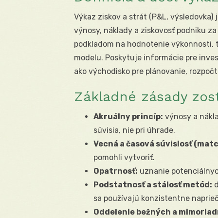
Výkaz ziskov a strát (P&L, výsledovka) 
výnosy, náklady a ziskovosť podniku za 
podkladom na hodnotenie výkonnosti, t
modelu. Poskytuje informácie pre inves
ako východisko pre plánovanie, rozpoč
Základné zásady zos
Akruálny princíp:
výnosy a nákla
súvisia, nie pri úhrade.
Vecná a časová súvislosť (matc
pomohli vytvoriť.
Opatrnosť:
uznanie potenciálnych
Podstatnosť a stálosť metód:
d
sa používajú konzistentne naprie
Oddelenie bežných a mimoriad