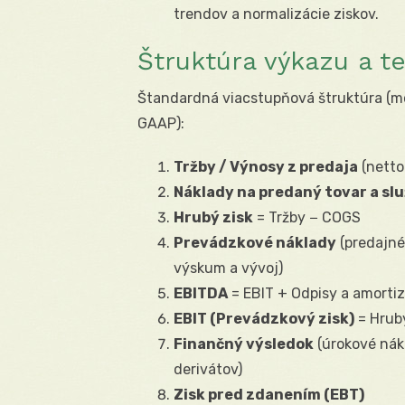
trendov a normalizácie ziskov.
Štruktúra výkazu a t
Štandardná viacstupňová štruktúra (môž
GAAP):
Tržby / Výnosy z predaja
(netto
Náklady na predaný tovar a s
Hrubý zisk
= Tržby − COGS
Prevádzkové náklady
(predajné
výskum a vývoj)
EBITDA
= EBIT + Odpisy a amortiz
EBIT (Prevádzkový zisk)
= Hrub
Finančný výsledok
(úrokové nákl
derivátov)
Zisk pred zdanením (EBT)