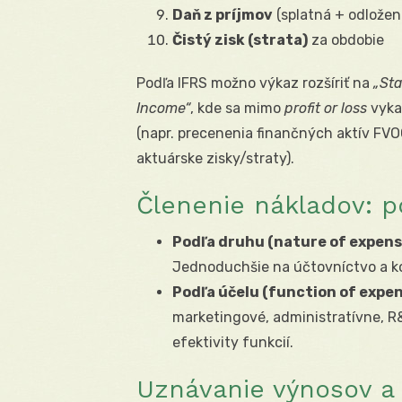
Daň z príjmov
(splatná + odložen
Čistý zisk (strata)
za obdobie
Podľa IFRS možno výkaz rozšíriť na
„Sta
Income“
, kde sa mimo
profit or loss
vyka
(napr. precenenia finančných aktív FVO
aktuárske zisky/straty).
Členenie nákladov: 
Podľa druhu (nature of expens
Jednoduchšie na účtovníctvo a ko
Podľa účelu (function of expen
marketingové, administratívne, 
efektivity funkcií.
Uznávanie výnosov a 