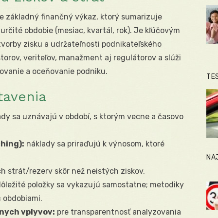
je základný finančný výkaz, ktorý sumarizuje
určité obdobie (mesiac, kvartál, rok). Je kľúčovým
vorby zisku a udržateľnosti podnikateľského
torov, veriteľov, manažment aj regulátorov a slúži
tovanie a oceňovanie podniku.
TE
tavenia
dy sa uznávajú v období, s ktorým vecne a časovo
hing):
náklady sa priraďujú k výnosom, ktoré
NA
 strát/rezerv skôr než neistých ziskov.
ôležité položky sa vykazujú samostatne; metodiky
č obdobiami.
nych vplyvov:
pre transparentnosť analyzovania