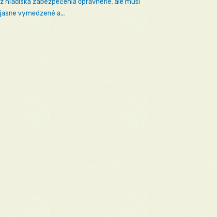
 z hľadiska zabezpečenia oprávnené, ale musí
 jasne vymedzené a...