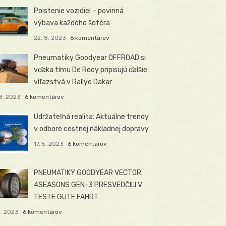
Poistenie vozidiel – povinná
výbava každého šoféra
22. 8. 2023
6 komentárov
Pneumatiky Goodyear OFFROAD si
vďaka tímu De Rooy pripisujú ďalšie
víťazstvá v Rallye Dakar
8. 2023
6 komentárov
Udržateľná realita: Aktuálne trendy
v odbore cestnej nákladnej dopravy
17. 5. 2023
6 komentárov
PNEUMATIKY GOODYEAR VECTOR
4SEASONS GEN-3 PRESVEDČILI V
TESTE GUTE FAHRT
5. 2023
6 komentárov