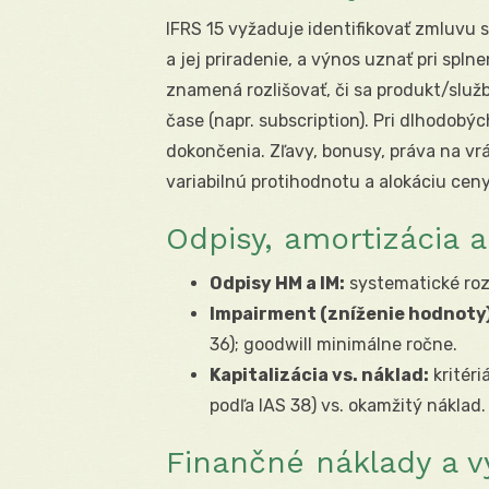
IFRS 15 vyžaduje identifikovať zmluvu
a jej priradenie, a výnos uznať pri splne
znamená rozlišovať, či sa produkt/služ
čase (napr. subscription). Pri dlhodob
dokončenia. Zľavy, bonusy, práva na vr
variabilnú protihodnotu a alokáciu ceny
Odpisy, amortizácia 
Odpisy HM a IM:
systematické roz
Impairment (zníženie hodnoty)
36); goodwill minimálne ročne.
Kapitalizácia vs. náklad:
kritéri
podľa IAS 38) vs. okamžitý náklad.
Finančné náklady a v