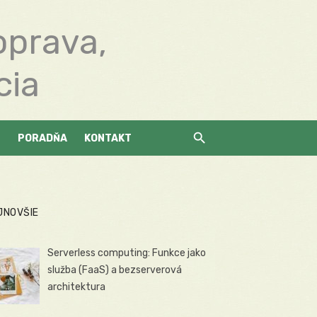
oprava,
cia
PORADŇA
KONTAKT
JNOVŠIE
Serverless computing: Funkce jako
služba (FaaS) a bezserverová
architektura