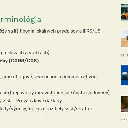
erminológia
e sa líšiť podľa lokálnych predpisov a IFRS/US
 po zľavách a vratkách)
20. 
lužby (COGS/COS)
, marketingové, všeobecné a administratívne,
ácia (nepovinný medzistupeň, ale často sledovaný)
ý zisk − Prevádzkové náklady
ady/výnosy, kurzové rozdiely, zisk/strata z
27. 