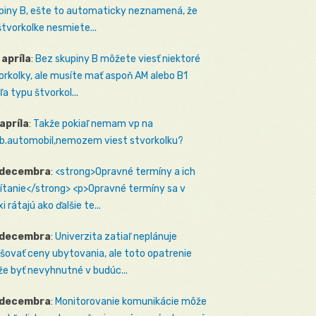
piny B, ešte to automaticky neznamená, že
štvorkolke nesmiete...
 apríla
:
Bez skupiny B môžete viesť niektoré
orkolky, ale musíte mať aspoň AM alebo B1
ľa typu štvorkol...
 apríla
:
Takže pokiaľ nemam vp na
b.automobil,nemozem viest stvorkolku?
 decembra
:
<strong>Opravné termíny a ich
ítanie</strong> <p>Opravné termíny sa v
i rátajú ako ďalšie te...
 decembra
:
Univerzita zatiaľ neplánuje
šovať ceny ubytovania, ale toto opatrenie
e byť nevyhnutné v budúc...
 decembra
:
Monitorovanie komunikácie môže