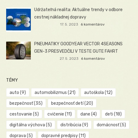
Udržateľná realita: Aktuálne trendy v odbore
cestnej nákladnej dopravy
17. 5. 2023
6 komentárov
PNEUMATIKY GOODYEAR VECTOR 4SEASONS
GEN-3 PRESVEDČILI V TESTE GUTE FAHRT
27. 5. 2023
6 komentárov
TÉMY
auto
(9)
automobilizmus
(21)
autoškola
(12)
bezpečnosť
(35)
bezpečnosť detí
(20)
cestovanie
(5)
cvičenie
(11)
dane
(4)
deti
(18)
digitálna výchova
(5)
distribúcia
(9)
domácnosť
(5)
doprava
(5)
dopravné predpisy
(11)