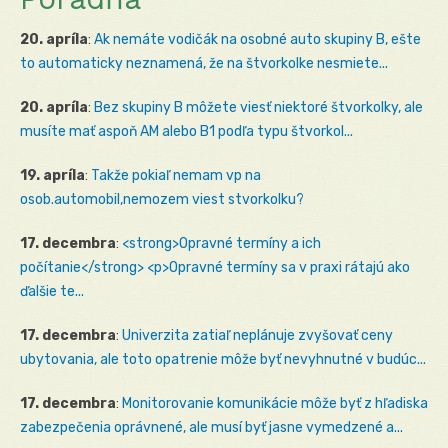
20. apríla
:
Ak nemáte vodičák na osobné auto skupiny B, ešte
to automaticky neznamená, že na štvorkolke nesmiete...
20. apríla
:
Bez skupiny B môžete viesť niektoré štvorkolky, ale
musíte mať aspoň AM alebo B1 podľa typu štvorkol...
19. apríla
:
Takže pokiaľ nemam vp na
osob.automobil,nemozem viest stvorkolku?
17. decembra
:
<strong>Opravné termíny a ich
počítanie</strong> <p>Opravné termíny sa v praxi rátajú ako
ďalšie te...
17. decembra
:
Univerzita zatiaľ neplánuje zvyšovať ceny
ubytovania, ale toto opatrenie môže byť nevyhnutné v budúc...
17. decembra
:
Monitorovanie komunikácie môže byť z hľadiska
zabezpečenia oprávnené, ale musí byť jasne vymedzené a...