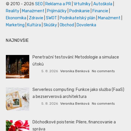
© 2010 - 2026
SEO
|
Reklama a PR
|
Vrtuľníky
|
Autoškola
|
Reality
|
Manažment
|
Prijímáčky
|
Podnikanie
|
Financie
|
Ekonomika
|
Zdravie
|
SWOT
|
Podnikateľský plán
|
Manažment
|
Marketing
|
Kultúra
|
Skúšky
|
Obchod
|
Dovolenka
NAJNOVŠIE
Penetrační testování: Metodologie a simulace
útoků
5. 8. 2026
Veronika Benková
No comments
Serverless computing: Funkce jako služba (FaaS)
a bezserverová architektura
5. 8. 2026
Veronika Benková
No comments
Dôchodkové poistenie: Pilere, financovanie a
správa