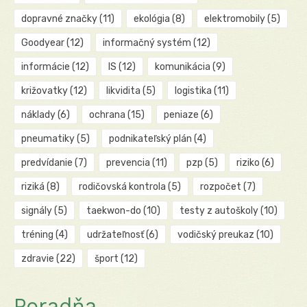
dopravné značky
(11)
ekológia
(8)
elektromobily
(5)
Goodyear
(12)
informačný systém
(12)
informácie
(12)
IS
(12)
komunikácia
(9)
križovatky
(12)
likvidita
(5)
logistika
(11)
náklady
(6)
ochrana
(15)
peniaze
(6)
pneumatiky
(5)
podnikateľský plán
(4)
predvídanie
(7)
prevencia
(11)
pzp
(5)
riziko
(6)
riziká
(8)
rodičovská kontrola
(5)
rozpočet
(7)
signály
(5)
taekwon-do
(10)
testy z autoškoly
(10)
tréning
(4)
udržateľnosť
(6)
vodičský preukaz
(10)
zdravie
(22)
šport
(12)
Poradňa