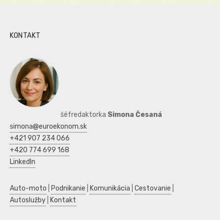
KONTAKT
šéfredaktorka
Simona Česaná
simona@euroekonom.sk
+421 907 234 066
+420 774 699 168
LinkedIn
Auto-moto
|
Podnikanie
|
Komunikácia
|
Cestovanie
|
Autoslužby
|
Kontakt