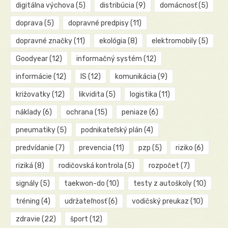
digitálna výchova
(5)
distribúcia
(9)
domácnosť
(5)
doprava
(5)
dopravné predpisy
(11)
dopravné značky
(11)
ekológia
(8)
elektromobily
(5)
Goodyear
(12)
informačný systém
(12)
informácie
(12)
IS
(12)
komunikácia
(9)
križovatky
(12)
likvidita
(5)
logistika
(11)
náklady
(6)
ochrana
(15)
peniaze
(6)
pneumatiky
(5)
podnikateľský plán
(4)
predvídanie
(7)
prevencia
(11)
pzp
(5)
riziko
(6)
riziká
(8)
rodičovská kontrola
(5)
rozpočet
(7)
signály
(5)
taekwon-do
(10)
testy z autoškoly
(10)
tréning
(4)
udržateľnosť
(6)
vodičský preukaz
(10)
zdravie
(22)
šport
(12)