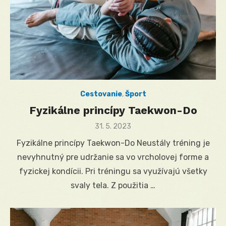
Cestovanie
,
Šport
Fyzikálne princípy Taekwon-Do
Posted
31. 5. 2023
on
Fyzikálne princípy Taekwon-Do Neustály tréning je
nevyhnutný pre udržanie sa vo vrcholovej forme a
fyzickej kondícii. Pri tréningu sa využívajú všetky
svaly tela. Z použitia …