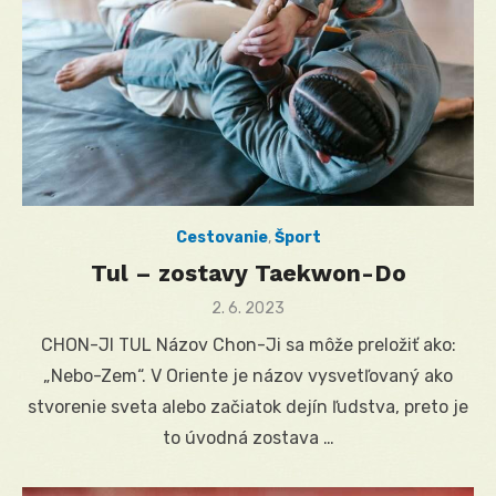
Cestovanie
,
Šport
Tul – zostavy Taekwon-Do
Posted
2. 6. 2023
on
CHON-JI TUL Názov Chon-Ji sa môže preložiť ako:
„Nebo-Zem“. V Oriente je názov vysvetľovaný ako
stvorenie sveta alebo začiatok dejín ľudstva, preto je
to úvodná zostava …