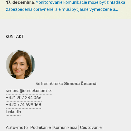
17. decembra
:
Monitorovanie komunikácie môže byť z hľadiska
zabezpečenia oprávnené, ale musí byť jasne vymedzené a...
KONTAKT
šéfredaktorka
Simona Česaná
simona@euroekonom.sk
+421 907 234 066
+420 774 699 168
LinkedIn
Auto-moto
|
Podnikanie
|
Komunikácia
|
Cestovanie
|