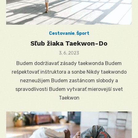
Cestovanie
,
Šport
Sľub žiaka Taekwon-Do
Posted
3. 6. 2023
on
Budem dodržiavať zásady taekwonda Budem
rešpektovať inštruktora a sonbe Nikdy taekwondo
nezneužijem Budem zastáncom slobody a
spravodlivosti Budem vytvarať mierovejší svet
Taekwon