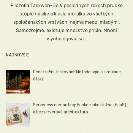
on
Filozofia Taekwon-Do V posledných rokoch prudko
stúplo násilie a klesla morálka vo všetkých
spoločenských vrstvách, najmä medzi mladými.
Samozrejme, existuje množstvo príčin. Mnohí
psychológovia sa …
NAJNOVŠIE
Penetrační testování: Metodologie a simulace
útoků
Serverless computing: Funkce jako služba (FaaS)
a bezserverová architektura