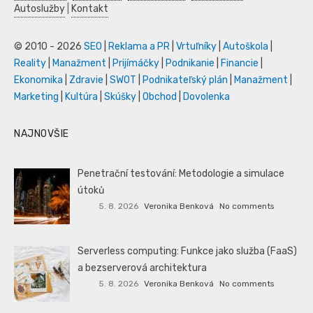
Autoslužby
|
Kontakt
© 2010 - 2026
SEO
|
Reklama a PR
|
Vrtuľníky
|
Autoškola
|
Reality
|
Manažment
|
Prijímáčky
|
Podnikanie
|
Financie
|
Ekonomika
|
Zdravie
|
SWOT
|
Podnikateľský plán
|
Manažment
|
Marketing
|
Kultúra
|
Skúšky
|
Obchod
|
Dovolenka
NAJNOVŠIE
Penetrační testování: Metodologie a simulace
útoků
5. 8. 2026
Veronika Benková
No comments
Serverless computing: Funkce jako služba (FaaS)
a bezserverová architektura
5. 8. 2026
Veronika Benková
No comments