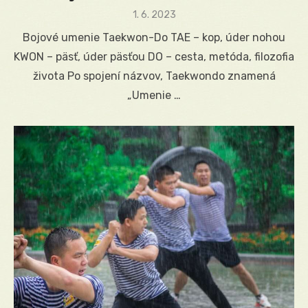
Posted
1. 6. 2023
on
Bojové umenie Taekwon-Do TAE – kop, úder nohou
KWON – päsť, úder päsťou DO – cesta, metóda, filozofia
života Po spojení názvov, Taekwondo znamená
„Umenie …