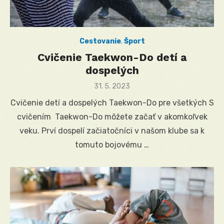
Cestovanie
,
Šport
Cvičenie Taekwon-Do detí a
dospelých
Posted
31. 5. 2023
on
Cvičenie detí a dospelých Taekwon-Do pre všetkých S
cvičením Taekwon-Do môžete začať v akomkoľvek
veku. Prví dospelí začiatočníci v našom klube sa k
tomuto bojovému …