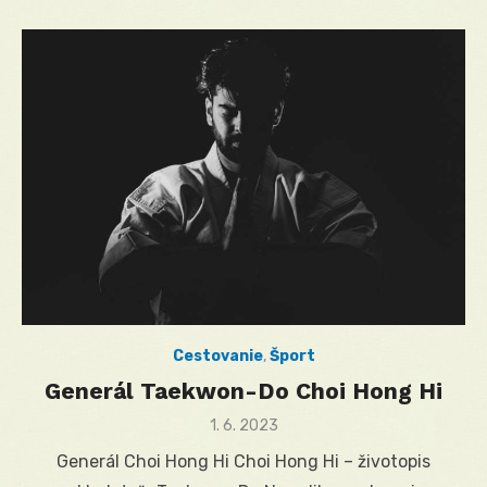
Cestovanie
,
Šport
Generál Taekwon-Do Choi Hong Hi
Posted
1. 6. 2023
on
Generál Choi Hong Hi Choi Hong Hi – životopis