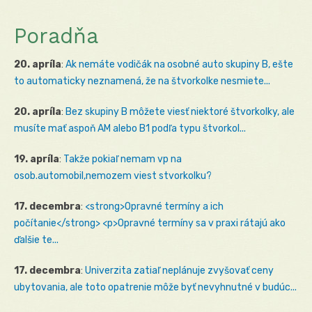
Poradňa
20. apríla
:
Ak nemáte vodičák na osobné auto skupiny B, ešte
to automaticky neznamená, že na štvorkolke nesmiete...
20. apríla
:
Bez skupiny B môžete viesť niektoré štvorkolky, ale
musíte mať aspoň AM alebo B1 podľa typu štvorkol...
19. apríla
:
Takže pokiaľ nemam vp na
osob.automobil,nemozem viest stvorkolku?
17. decembra
:
<strong>Opravné termíny a ich
počítanie</strong> <p>Opravné termíny sa v praxi rátajú ako
ďalšie te...
17. decembra
:
Univerzita zatiaľ neplánuje zvyšovať ceny
ubytovania, ale toto opatrenie môže byť nevyhnutné v budúc...