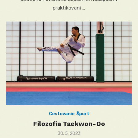
praktikovaní …
Cestovanie
,
Šport
Filozofia Taekwon-Do
Posted
30. 5. 2023