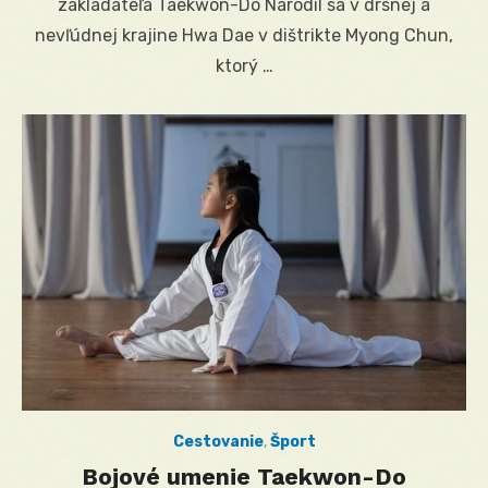
zakladateľa Taekwon-Do Narodil sa v drsnej a
nevľúdnej krajine Hwa Dae v dištrikte Myong Chun,
ktorý …
Cestovanie
,
Šport
Bojové umenie Taekwon-Do