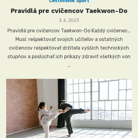
Cestovanie
,
Šport
Pravidlá pre cvičencov Taekwon-Do
Posted
3. 6. 2023
on
Pravidlá pre cvičencov Taekwon-Do Každý cvičenec…
Musí: rešpektovať svojich učiteľov a ostatných
cvičencov rešpektovať držiteľa vyšších technických
stupňov a poslúchať ich príkazy zdraviť všetkých von
…