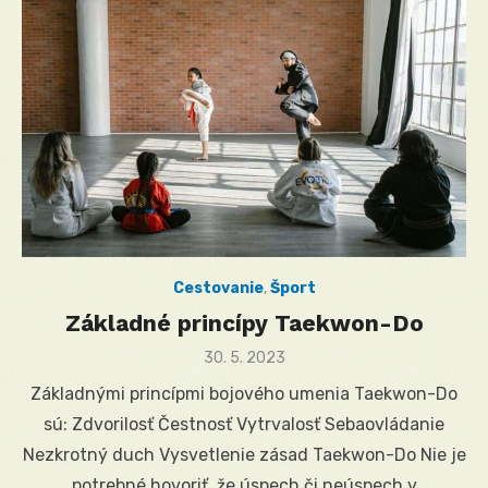
Cestovanie
,
Šport
Základné princípy Taekwon-Do
Posted
30. 5. 2023
on
Základnými princípmi bojového umenia Taekwon-Do
sú: Zdvorilosť Čestnosť Vytrvalosť Sebaovládanie
Nezkrotný duch Vysvetlenie zásad Taekwon-Do Nie je
potrebné hovoriť, že úspech či neúspech v