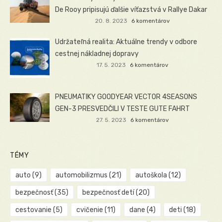
De Rooy pripisujú ďalšie víťazstvá v Rallye Dakar
20. 8. 2023
6 komentárov
Udržateľná realita: Aktuálne trendy v odbore
cestnej nákladnej dopravy
17. 5. 2023
6 komentárov
PNEUMATIKY GOODYEAR VECTOR 4SEASONS
GEN-3 PRESVEDČILI V TESTE GUTE FAHRT
27. 5. 2023
6 komentárov
TÉMY
auto
(9)
automobilizmus
(21)
autoškola
(12)
bezpečnosť
(35)
bezpečnosť detí
(20)
cestovanie
(5)
cvičenie
(11)
dane
(4)
deti
(18)