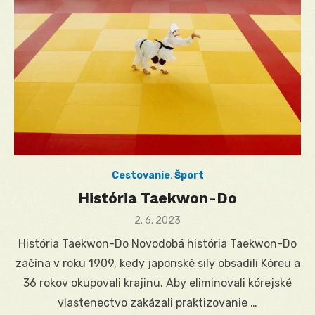
Cestovanie
,
Šport
História Taekwon-Do
Posted
2. 6. 2023
on
História Taekwon-Do Novodobá história Taekwon-Do
začína v roku 1909, kedy japonské sily obsadili Kóreu a
36 rokov okupovali krajinu. Aby eliminovali kórejské
vlastenectvo zakázali praktizovanie …