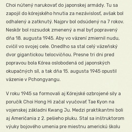
Choi nútený narukovať do japonskej armády. Tu sa
zapojil do kórejského hnutia za nezávislosť, avšak bol
odhalený a zatknutý. Najprv bol odsúdený na 7 rokov.
Neskôr bol rozsudok zmenený a mal byť popravený
dňa 18. augusta 1945. Aby vo väzení zmiernil nudu,
cvičil vo svojej cele. Onedlho sa stal celý väzeňský
dvor gigantickou telocvičňou. Presne tri dni pred
popravou bola Kórea oslobodená od japonských
okupačných síl, a tak dňa 15. augusta 1945 opustil
väzenie v Pchongyangu.
V roku 1945 sa formovali aj Kórejské ozbrojené sily a
poručík Choi Hong Hi začal vyučovať Tae Kyon na
vojenskej základni Kwang Ju. Medzi praktikantmi boli
aj Američania z 2. pešieho pluku. Stal sa inštruktorom
výuky bojového umenia pre miestnu americkú školu