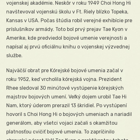
vojenskej akadémie. Neskôr v roku 1949 Choi Hong Hi
navštevoval vojenskú školu v Ft. Riely blízko Topeka,
Kansas v USA. Počas štúdia robil verejné exhibície pre
príslušníkov armády. Toto bol prvý prejav Tae Kyon v
Amerike, kde predviedol bojové umenie verejnosti a
napísal aj prvú oficiálnu knihu o vojenskej výzvednej
službe.
Najväčší obrat pre Kórejské bojové umenia začal v
roku 1952, keď vrcholila kórejská vojna. Prezident
Rhee sledoval 30 minútové vystúpenie kórejských
majstrov bojových umení. Veľký dojem urobil Tae Hi
Nam, ktorý úderom prerazil 13 škridiel. Po vystúpení
hovoril s Choi Hong Hi o bojových umeniach a nariadil
generálom, aby všetci vojaci začali s okamžitou
platnosťou cvičiť bojové umenia. To zapríčinilo