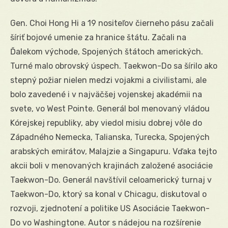
Gen. Choi Hong Hi a 19 nositeľov čierneho pásu začali
šíriť bojové umenie za hranice štátu. Začali na
Ďalekom východe, Spojených štátoch amerických.
Turné malo obrovský úspech. Taekwon-Do sa šírilo ako
stepný požiar nielen medzi vojakmi a civilistami, ale
bolo zavedené i v najväčšej vojenskej akadémii na
svete, vo West Pointe. Generál bol menovaný vládou
Kórejskej republiky, aby viedol misiu dobrej vôle do
Západného Nemecka, Talianska, Turecka, Spojených
arabských emirátov, Malajzie a Singapuru. Vďaka tejto
akcii boli v menovaných krajinách založené asociácie
Taekwon-Do. Generál navštívil celoamerický turnaj v
Taekwon-Do, ktorý sa konal v Chicagu, diskutoval o
rozvoji, zjednotení a politike US Asociácie Taekwon-
Do vo Washingtone. Autor s nádejou na rozšírenie