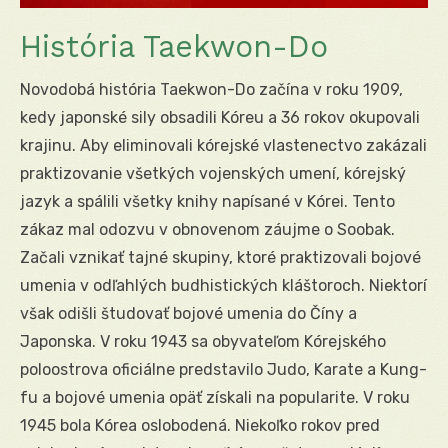
História Taekwon-Do
Novodobá história Taekwon-Do začína v roku 1909,
kedy japonské sily obsadili Kóreu a 36 rokov okupovali
krajinu. Aby eliminovali kórejské vlastenectvo zakázali
praktizovanie všetkých vojenských umení, kórejský
jazyk a spálili všetky knihy napísané v Kórei. Tento
zákaz mal odozvu v obnovenom záujme o Soobak.
Začali vznikať tajné skupiny, ktoré praktizovali bojové
umenia v odľahlých budhistických kláštoroch. Niektorí
však odišli študovať bojové umenia do Číny a
Japonska. V roku 1943 sa obyvateľom Kórejského
poloostrova oficiálne predstavilo Judo, Karate a Kung-
fu a bojové umenia opäť získali na popularite. V roku
1945 bola Kórea oslobodená. Niekoľko rokov pred