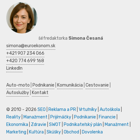
šéfredaktorka
Simona Česaná
simona@euroekonom.sk
+421 907 234 066
+420 774 699 168
LinkedIn
Auto-moto
|
Podnikanie
|
Komunikácia
|
Cestovanie
|
Autoslužby
|
Kontakt
© 2010 - 2026
SEO
|
Reklama a PR
|
Vrtuľníky
|
Autoškola
|
Reality
|
Manažment
|
Prijímáčky
|
Podnikanie
|
Financie
|
Ekonomika
|
Zdravie
|
SWOT
|
Podnikateľský plán
|
Manažment
|
Marketing
|
Kultúra
|
Skúšky
|
Obchod
|
Dovolenka