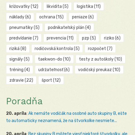
križovatky
(12)
likvidita
(5)
logistika
(11)
náklady
(6)
ochrana
(15)
peniaze
(6)
pneumatiky
(5)
podnikateľský plán
(4)
predvídanie
(7)
prevencia
(11)
pzp
(5)
riziko
(6)
riziká
(8)
rodičovská kontrola
(5)
rozpočet
(7)
signály
(5)
taekwon-do
(10)
testy z autoškoly
(10)
tréning
(4)
udržateľnosť
(6)
vodičský preukaz
(10)
zdravie
(22)
šport
(12)
Poradňa
20. apríla
:
Ak nemáte vodičák na osobné auto skupiny B, ešte
to automaticky neznamená, že na štvorkolke nesmiete...
20. apríla
:
Bez skupiny B môžete viesť niektoré štvorkolky, ale