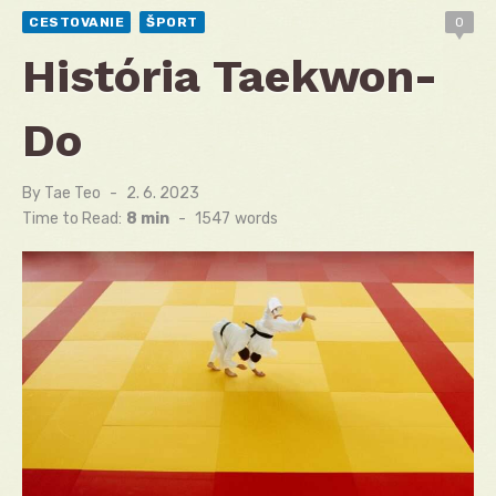
CESTOVANIE
ŠPORT
0
História Taekwon-
Do
By
Tae Teo
Posted
2. 6. 2023
on
Time to Read:
8 min
-
1547
words