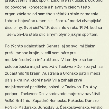
predovšetkým ako šport. Zákonite tak došlo k odklonu
od pôvodnej koncepcie a hlavným cieľom tejto
organizácie sa od samého začiatku stalo zaradenie
tohoto bojového umenia – „športu“ medzi olympijské
disciplíny. Svoj cieľ W.T.F. dosiahlo v roku 1994, keď sa
Taekwon-Do stalo oficiálnym olympijským športom.
Po týchto udalostiach Generál aj so svojimi žiakmi
prešli mnoho krajín, viedli semináre pre
medzinárodných inštruktorov. V Londýne sa konali
celoeurópske majstrovstvá v Taekwon-Do, ktorých sa
zúčastnilo 18 krajín. Austrália a Grónsko patrili medzi
ďaľšie krajiny, ktoré navštívil a zahájil prvé
majstrovstvá pacifickej oblasti v Taekwon-Do. Aby
podporil Taekwon-Do, v sprievode majstrov navštívil
Veľkú Britániu, Západné Nemecko, Rakúsko, Dánsko,
Poľsko, Maďarsko, Juhosláviu, Československo, Fínsko.