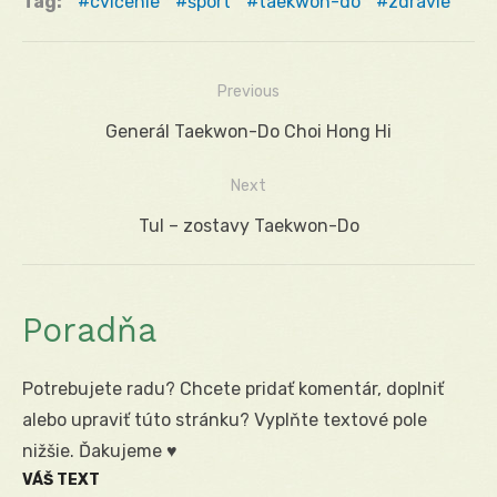
Tag:
cvičenie
šport
taekwon-do
zdravie
Previous
Navigácia
Previous
Generál Taekwon-Do Choi Hong Hi
v
post:
Next
článku
Next
Tul – zostavy Taekwon-Do
post:
Poradňa
Potrebujete radu? Chcete pridať komentár, doplniť
alebo upraviť túto stránku? Vyplňte textové pole
nižšie. Ďakujeme ♥
VÁŠ TEXT