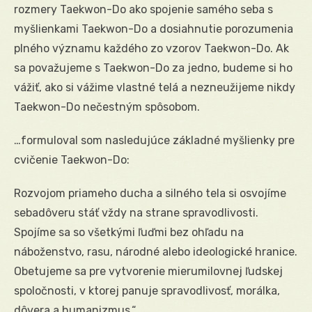
rozmery Taekwon-Do ako spojenie samého seba s
myšlienkami Taekwon-Do a dosiahnutie porozumenia
plného významu každého zo vzorov Taekwon-Do. Ak
sa považujeme s Taekwon-Do za jedno, budeme si ho
vážiť, ako si vážime vlastné telá a nezneužijeme nikdy
Taekwon-Do nečestným spôsobom.
…formuloval som nasledujúce základné myšlienky pre
cvičenie Taekwon-Do:
Rozvojom priameho ducha a silného tela si osvojíme
sebadôveru stáť vždy na strane spravodlivosti.
Spojíme sa so všetkými ľuďmi bez ohľadu na
náboženstvo, rasu, národné alebo ideologické hranice.
Obetujeme sa pre vytvorenie mierumilovnej ľudskej
spoločnosti, v ktorej panuje spravodlivosť, morálka,
dôvera a humanizmus.“