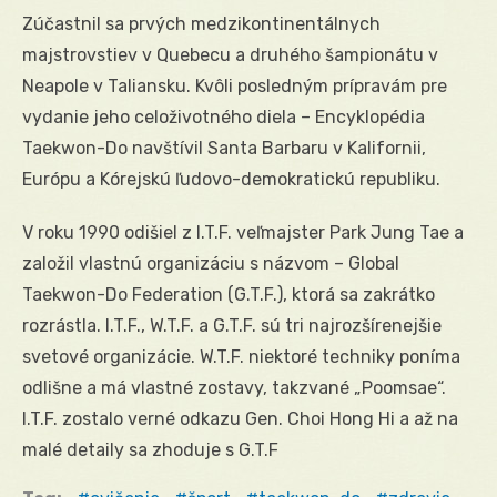
Zúčastnil sa prvých medzikontinentálnych
majstrovstiev v Quebecu a druhého šampionátu v
Neapole v Taliansku. Kvôli posledným prípravám pre
vydanie jeho celoživotného diela – Encyklopédia
Taekwon-Do navštívil Santa Barbaru v Kalifornii,
Európu a Kórejskú ľudovo-demokratickú republiku.
V roku 1990 odišiel z I.T.F. veľmajster Park Jung Tae a
založil vlastnú organizáciu s názvom – Global
Taekwon-Do Federation (G.T.F.), ktorá sa zakrátko
rozrástla. I.T.F., W.T.F. a G.T.F. sú tri najrozšírenejšie
svetové organizácie. W.T.F. niektoré techniky poníma
odlišne a má vlastné zostavy, takzvané „Poomsae“.
I.T.F. zostalo verné odkazu Gen. Choi Hong Hi a až na
malé detaily sa zhoduje s G.T.F