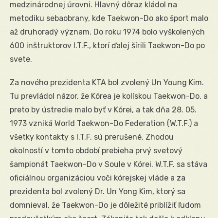
medzinárodnej úrovni. Hlavný dôraz kládol na
metodiku sebaobrany, kde Taekwon-Do ako šport malo
až druhoradý význam. Do roku 1974 bolo vyškolených
600 inštruktorov I.T.F., ktorí ďalej šírili Taekwon-Do po
svete.
Za nového prezidenta KTA bol zvolený Un Young Kim.
Tu prevládol názor, že Kórea je kolískou Taekwon-Do, a
preto by ústredie malo byť v Kórei, a tak dňa 28. 05.
1973 vzniká World Taekwon-Do Federation (W.T.F.) a
všetky kontakty s I.T.F. sú prerušené. Zhodou
okolností v tomto období prebieha prvý svetový
šampionát Taekwon-Do v Soule v Kórei. W.T.F. sa stáva
oficiálnou organizáciou voči kórejskej vláde a za
prezidenta bol zvolený Dr. Un Yong Kim, ktorý sa
domnieval, že Taekwon-Do je dôležité priblížiť ľudom