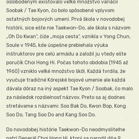
oslobodeným existovalo veľké množstvo variácií
Soobak / Tae Kyon, čo bolo spôsobené vplyvom
ostatných bojových umení. Prvá škola v novodobej
histórii, sice ešte nie Taekwon-Do, ale škola s názvom
„Oh Do Kwan“, čiže „moja cesta“, vznikla v Yong Chun,
Soule v 1945, kde úspešne prebiehala výuka
inštruktorov pre celú armádu a založil ju vtedy ešte
poručík Choi Hong Hi. Počas tohoto obdobia (1945 až
1960) vzniklo veľké množstvo škôl. Každá tvrdila, že
vyučuje tradičné Kórejské bojové umenie ale každá
dávala dôraz na iný aspekt Tae Kyon / Soobak, čo malo
za následok rozdielnosť názvov. Preto sa aj dodnes
stretávame s názvami: Soo Bak Do, Kwon Bop, Kong
Soo Do, Tang Soo Do and Kang Soo Do.
Do novodobej histórie Taekwon-Do neodmysliteľne
patrí Generál Choi Hong Hi, ktorý sa narodil dňa 9.