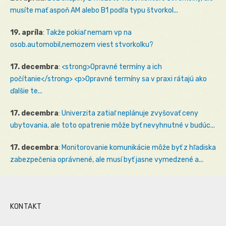
musíte mať aspoň AM alebo B1 podľa typu štvorkol...
19. apríla
:
Takže pokiaľ nemam vp na
osob.automobil,nemozem viest stvorkolku?
17. decembra
:
<strong>Opravné termíny a ich
počítanie</strong> <p>Opravné termíny sa v praxi rátajú ako
ďalšie te...
17. decembra
:
Univerzita zatiaľ neplánuje zvyšovať ceny
ubytovania, ale toto opatrenie môže byť nevyhnutné v budúc...
17. decembra
:
Monitorovanie komunikácie môže byť z hľadiska
zabezpečenia oprávnené, ale musí byť jasne vymedzené a...
KONTAKT