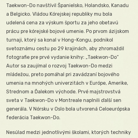
Taekwon-Do navštívil Španielsko, Holandsko, Kanadu
a Belgicko. Vládou Kórejskej republiky mu bola
udelená cena za výskum športu za jeho obetavú
prácu pre kórejské bojové umenie. Po prvom ázijskom
turnaji, ktorý sa konal v Hong-Kongu, podnikol
svetoznámu cestu po 29 krajinách, aby zhromaždil
fotografie pre prvé vydanie knihy: „Taekwon-Do“
Autor sa zaujímal o rozvoj Taekwon-Do medzi
mládežou, preto pomáhal pri zavádzaní bojového
umenia na mnohých univerzitách v Európe, Amerike,
Strednom a Ďalekom východe. Prvé majstrovstvá
sveta v Taekwon-Do v Montreale naplnili ďalší sen
generála. V Nórsku v Oslo bola utvorená Celoeurópska
federácia Taekwon-Do.
Nesúlad medzi jednotlivými školami, ktorých techniky