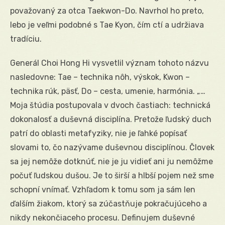
považovaný za otca Taekwon-Do. Navrhol ho preto,
lebo je veľmi podobné s Tae Kyon, čím ctí a udržiava
tradíciu.
Generál Choi Hong Hi vysvetlil význam tohoto názvu
nasledovne: Tae – technika nôh, výskok, Kwon –
technika rúk, päsť, Do – cesta, umenie, harmónia. „…
Moja štúdia postupovala v dvoch častiach: technická
dokonalosť a duševná disciplína. Pretože ľudský duch
patrí do oblasti metafyziky, nie je ľahké popísať
slovami to, čo nazývame duševnou disciplínou. Človek
sa jej nemôže dotknúť, nie je ju vidieť ani ju nemôžme
počuť ľudskou dušou. Je to širší a hlbší pojem než sme
schopní vnímať. Vzhľadom k tomu som ja sám len
ďalším žiakom, ktorý sa zúčastňuje pokračujúceho a
nikdy nekončiaceho procesu. Definujem duševné