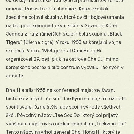
obrovský nárast škôl Tae Kyon a praktikantov tohoto
umenia. Počas tohoto obdobia v Kórei vznikali
špeciálne bojové skupiny, ktoré cvičili bojové umenia
na boj proti komunistickým silám v Severnej Kórei.
Jednou z najznámejších skupín bola skupina „Black
Tigers“, (Čierne tigre). V roku 1953 sa kórejská vojna
skončila. V roku 1954 generál Choi Hong Hi
organizoval 29. peší pluk na ostrove Che Ju, mimo
kórejského pobrežia ako centrum výcviku Tae Kyon v
armáde.
Dňa 11.apríla 1955 na konferencii majstrov Kwan,
historikov a tých, čo šírili Tae Kyon sa majstri rozhodli
spojiť svoje rôzne štýly, aby spojili výhody všetkých
škôl. Pôvodný názov „Tae Soo Do“ ktorý bol prijatý
väčšinou majstrov sa neskôr zmenil na „Taekwon-Do“.
Tento názov navrhol generál Choi Hong Hi, ktorý je