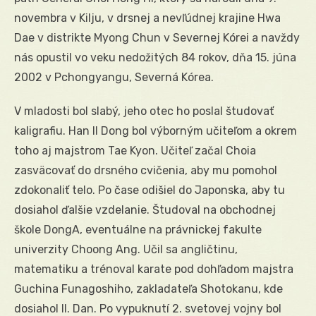
novembra v Kilju, v drsnej a nevľúdnej krajine Hwa
Dae v distrikte Myong Chun v Severnej Kórei a navždy
nás opustil vo veku nedožitých 84 rokov, dňa 15. júna
2002 v Pchongyangu, Severná Kórea.
V mladosti bol slabý, jeho otec ho poslal študovať
kaligrafiu. Han Il Dong bol výborným učiteľom a okrem
toho aj majstrom Tae Kyon. Učiteľ začal Choia
zasväcovať do drsného cvičenia, aby mu pomohol
zdokonaliť telo. Po čase odišiel do Japonska, aby tu
dosiahol ďalšie vzdelanie. Študoval na obchodnej
škole DongA, eventuálne na právnickej fakulte
univerzity Choong Ang. Učil sa angličtinu,
matematiku a trénoval karate pod dohľadom majstra
Guchina Funagoshiho, zakladateľa Shotokanu, kde
dosiahol II. Dan. Po vypuknutí 2. svetovej vojny bol