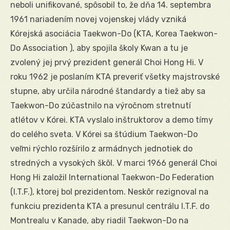
neboli unifikované, spôsobil to, že dňa 14. septembra
1961 nariadením novej vojenskej vlády vzniká
Kórejská asociácia Taekwon-Do (KTA, Korea Taekwon-
Do Association ), aby spojila školy Kwan a tu je
zvolený jej prvý prezident generál Choi Hong Hi. V
roku 1962 je poslaním KTA preveriť všetky majstrovské
stupne, aby určila národné štandardy a tiež aby sa
Taekwon-Do zúčastnilo na výročnom stretnutí
atlétov v Kórei. KTA vyslalo inštruktorov a demo tímy
do celého sveta. V Kórei sa štúdium Taekwon-Do
veľmi rýchlo rozšírilo z armádnych jednotiek do
stredných a vysokých škôl. V marci 1966 generál Choi
Hong Hi založil International Taekwon-Do Federation
(I.T.F.), ktorej bol prezidentom. Neskôr rezignoval na
funkciu prezidenta KTA a presunul centrálu I.T.F. do
Montrealu v Kanade, aby riadil Taekwon-Do na