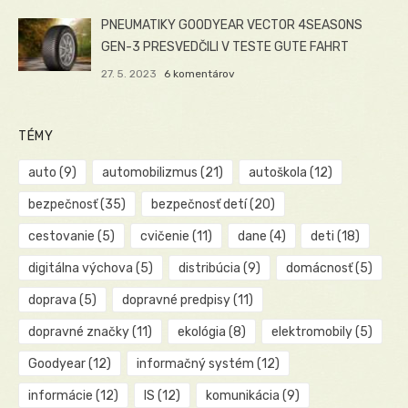
PNEUMATIKY GOODYEAR VECTOR 4SEASONS
GEN-3 PRESVEDČILI V TESTE GUTE FAHRT
27. 5. 2023
6 komentárov
TÉMY
auto
(9)
automobilizmus
(21)
autoškola
(12)
bezpečnosť
(35)
bezpečnosť detí
(20)
cestovanie
(5)
cvičenie
(11)
dane
(4)
deti
(18)
digitálna výchova
(5)
distribúcia
(9)
domácnosť
(5)
doprava
(5)
dopravné predpisy
(11)
dopravné značky
(11)
ekológia
(8)
elektromobily
(5)
Goodyear
(12)
informačný systém
(12)
informácie
(12)
IS
(12)
komunikácia
(9)