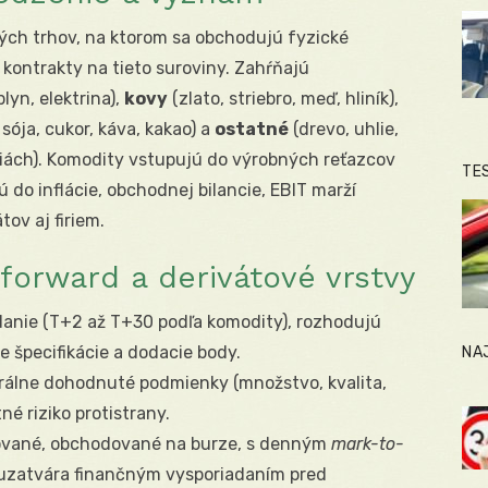
ch trhov, na ktorom sa obchodujú fyzické
kontrakty na tieto suroviny. Zahŕňajú
lyn, elektrina),
kovy
(zlato, striebro, meď, hliník),
 sója, cukor, káva, kakao) a
ostatné
(drevo, uhlie,
kciách). Komodity vstupujú do výrobných reťazcov
TE
ú do inflácie, obchodnej bilancie, EBIT marží
ov aj firiem.
 forward a derivátové vrstvy
danie (T+2 až T+30 podľa komodity), rozhodujú
e špecifikácie a dodacie body.
NA
terálne dohodnuté podmienky (množstvo, kvalita,
né riziko protistrany.
zované, obchodované na burze, s denným
mark-to-
uzatvára finančným vysporiadaním pred