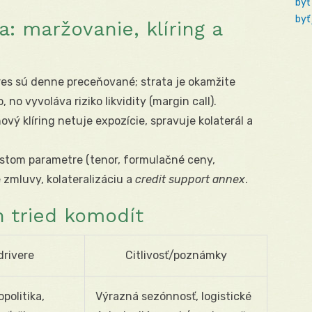
byť
byť
: maržovanie, klíring a
res sú denne preceňované; strata je okamžite
 no vyvoláva riziko likvidity (margin call).
nový klíring netuje expozície, spravuje kolaterál a
ustom parametre (tenor, formulačné ceny,
 zmluvy, kolateralizáciu a
credit support annex
.
h tried komodít
drivere
Citlivosť/poznámky
politika,
Výrazná sezónnosť, logistické