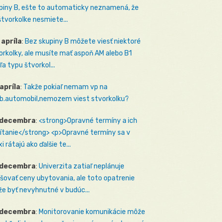
piny B, ešte to automaticky neznamená, že
štvorkolke nesmiete...
 apríla
:
Bez skupiny B môžete viesť niektoré
orkolky, ale musíte mať aspoň AM alebo B1
ľa typu štvorkol...
 apríla
:
Takže pokiaľ nemam vp na
b.automobil,nemozem viest stvorkolku?
 decembra
:
<strong>Opravné termíny a ich
ítanie</strong> <p>Opravné termíny sa v
i rátajú ako ďalšie te...
 decembra
:
Univerzita zatiaľ neplánuje
šovať ceny ubytovania, ale toto opatrenie
e byť nevyhnutné v budúc...
 decembra
:
Monitorovanie komunikácie môže