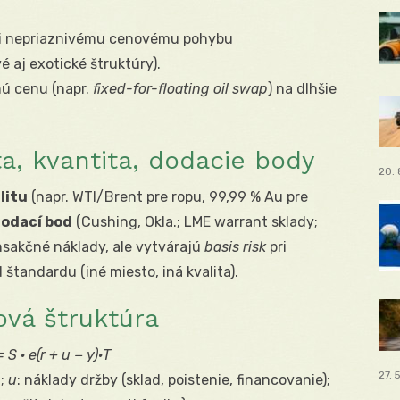
oti nepriaznivému cenovému pohybu
 aj exotické štruktúry).
nú cenu (napr.
fixed-for-floating oil swap
) na dlhšie
ta, kvantita, dodacie body
20. 
litu
(napr. WTI/Brent pre ropu, 99,99 % Au pre
odací bod
(Cushing, Okla.; LME warrant sklady;
ansakčné náklady, ale vytvárajú
basis risk
pri
 štandardu (iné miesto, iná kvalita).
ová štruktúra
= S · e
(r + u − y)·T
27. 
a;
u
: náklady držby (sklad, poistenie, financovanie);