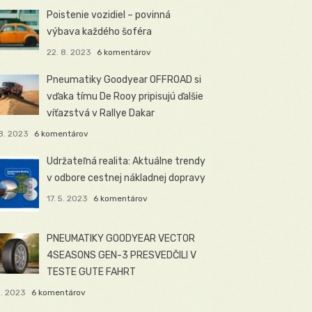
Poistenie vozidiel – povinná
výbava každého šoféra
22. 8. 2023
6 komentárov
Pneumatiky Goodyear OFFROAD si
vďaka tímu De Rooy pripisujú ďalšie
víťazstvá v Rallye Dakar
8. 2023
6 komentárov
Udržateľná realita: Aktuálne trendy
v odbore cestnej nákladnej dopravy
17. 5. 2023
6 komentárov
PNEUMATIKY GOODYEAR VECTOR
4SEASONS GEN-3 PRESVEDČILI V
TESTE GUTE FAHRT
5. 2023
6 komentárov