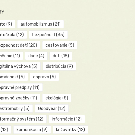
MY
uto
(9)
automobilizmus
(21)
utoškola
(12)
bezpečnosť
(35)
ezpečnosť detí
(20)
cestovanie
(5)
vičenie
(11)
dane
(4)
deti
(18)
igitálna výchova
(5)
distribúcia
(9)
omácnosť
(5)
doprava
(5)
opravné predpisy
(11)
opravné značky
(11)
ekológia
(8)
lektromobily
(5)
Goodyear
(12)
nformačný systém
(12)
informácie
(12)
(12)
komunikácia
(9)
križovatky
(12)