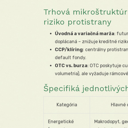
Trhová mikroštruktúra
riziko protistrany
Úvodná a variačná marža
: futu
doplácaná – znižuje kreditné riziko,
CCP/klíring
: centrálny protistra
default fondy.
OTC vs. burza
: OTC poskytuje c
volumetria), ale vyžaduje rámcové
Špecifiká jednotlivýc
Kategória
Hlavné 
Energetické
Makrodopyt, geo