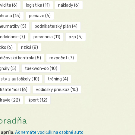
kvidita
(6)
logistika
(11)
náklady
(6)
chrana
(15)
peniaze
(6)
neumatiky
(5)
podnikateľský plán
(4)
redvídanie
(7)
prevencia
(11)
pzp
(5)
ziko
(6)
riziká
(8)
odičovská kontrola
(5)
rozpočet
(7)
gnály
(5)
taekwon-do
(10)
esty z autoškoly
(10)
tréning
(4)
držateľnosť
(6)
vodičský preukaz
(10)
dravie
(22)
šport
(12)
oradňa
 apríla
:
Ak nemáte vodičák na osobné auto