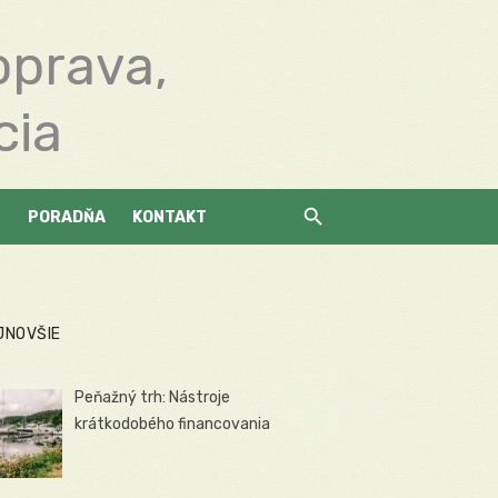
oprava,
cia
PORADŇA
KONTAKT
JNOVŠIE
Peňažný trh: Nástroje
krátkodobého financovania