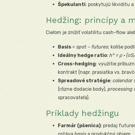
Špekulanti
: poskytujú likviditu
Hedžing: princípy a m
Cieľom je znížiť volatilitu cash-flow a
Basis
=
spot − futures
; kolíše podľ
Ideálny hedge ratio
:
h* = ρ · (σ
S
Cross-hedging
: využitie príbuz
kontrakt (napr. prasiatka vs. bravč
Spreadové stratégie
:
calendar 
(rôzne dodacie body),
processing 
spracovateľa).
Príklady hedžingu
Farmár (pšenica)
: predaj futur
ostáva
basis
a produkčný objem.