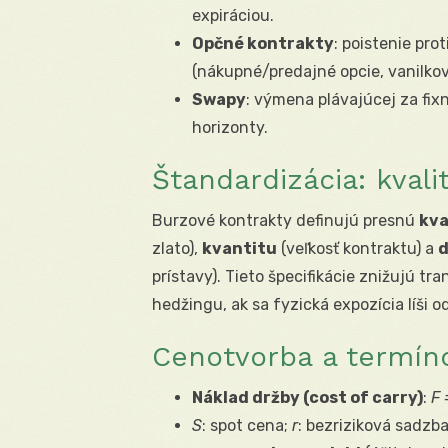
expiráciou.
Opčné kontrakty
: poistenie pr
(nákupné/predajné opcie, vanilkové
Swapy
: výmena plávajúcej za fix
horizonty.
Štandardizácia: kvali
Burzové kontrakty definujú presnú
kva
zlato),
kvantitu
(veľkosť kontraktu) a
d
prístavy). Tieto špecifikácie znižujú tr
hedžingu, ak sa fyzická expozícia líši od
Cenotvorba a termín
Náklad držby (cost of carry)
:
F 
S
: spot cena;
r
: bezriziková sadzb