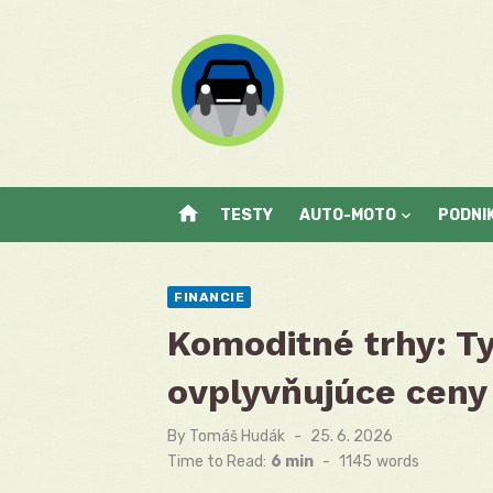
Skip
to
content
home
TESTY
AUTO-MOTO
PODNI
FINANCIE
Komoditné trhy: Ty
ovplyvňujúce ceny
By
Tomáš Hudák
Posted
25. 6. 2026
on
Time to Read:
6 min
-
1145
words