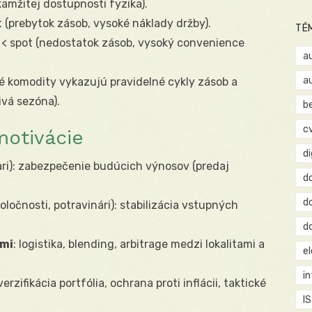
kamžitej dostupnosti fyzika).
t (prebytok zásob, vysoké náklady držby).
TÉ
 < spot (nedostatok zásob, vysoký convenience
a
a
ké komodity vykazujú pravidelné cykly zásob a
ivá sezóna).
b
c
motivácie
d
iari): zabezpečenie budúcich výnosov (predaj
d
d
poločnosti, potravinári): stabilizácia vstupných
d
omi
: logistika, blending, arbitrage medzi lokalitami a
e
i
erzifikácia portfólia, ochrana proti inflácii, taktické
IS