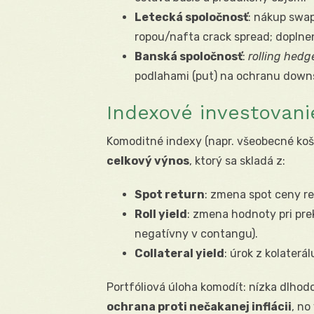
Letecká spoločnosť
: nákup swap
ropou/nafta crack spread; doplnené
Banská spoločnosť
:
rolling hedg
podlahami (put) na ochranu downs
Indexové investovan
Komoditné indexy (napr. všeobecné koše
celkový výnos
, ktorý sa skladá z:
Spot return
: zmena spot ceny r
Roll yield
: zmena hodnoty pri pre
negatívny v contangu).
Collateral yield
: úrok z kolaterá
Portfóliová úloha komodít: nízka dlhodo
ochrana proti nečakanej inflácii
, no