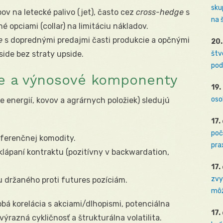
sku
ov na letecké palivo (jet), často cez
cross-hedge
s
na 
 opciami (collar) na limitáciu nákladov.
e
s doprednými predajmi časti produkcie a opčnými
20.
ide bez straty upside.
štv
pod
ie a výnosové komponenty
19.
oso
 energií, kovov a agrárnych položiek) sledujú
17.
poč
eferenčnej komodity.
prax
klápaní kontraktu (pozitívny v backwardation,
17.
zvy
lu držaného proti futures pozíciám.
môž
bá korelácia s akciami/dlhopismi, potenciálna
17.
 výrazná cykličnosť a štrukturálna volatilita.