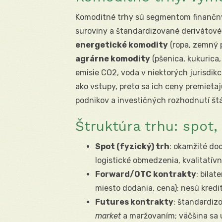
Komoditné trhy sú segmentom finančný
suroviny a štandardizované derivátové 
energetické komodity
(ropa, zemný p
agrárne komodity
(pšenica, kukurica,
emisie CO
2
, voda v niektorých jurisdi
ako vstupy, preto sa ich ceny premietaj
podnikov a investičných rozhodnutí štát
Štruktúra trhu: spot,
Spot (fyzický) trh
: okamžité do
logistické obmedzenia, kvalitatívn
Forward/OTC kontrakty
: bila
miesto dodania, cena); nesú kredit
Futures kontrakty
: štandardi
market
a maržovaním; väčšina sa 