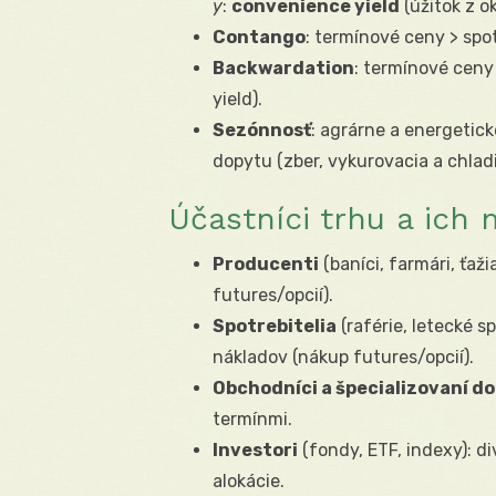
y
:
convenience yield
(úžitok z o
Contango
: termínové ceny > spo
Backwardation
: termínové ceny
yield).
Sezónnosť
: agrárne a energetic
dopytu (zber, vykurovacia a chlad
Účastníci trhu a ich 
Producenti
(baníci, farmári, ťaž
futures/opcií).
Spotrebitelia
(raférie, letecké s
nákladov (nákup futures/opcií).
Obchodníci a špecializovaní d
termínmi.
Investori
(fondy, ETF, indexy): div
alokácie.