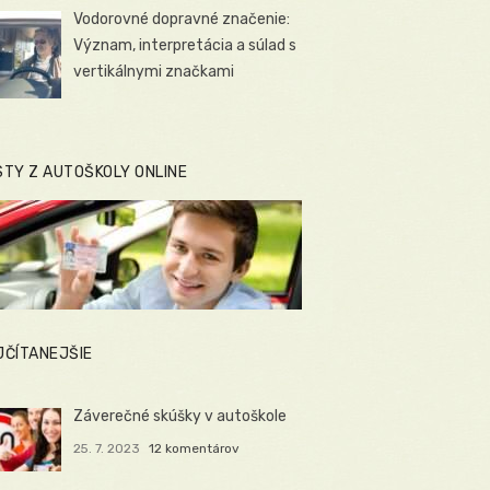
Vodorovné dopravné značenie:
Význam, interpretácia a súlad s
vertikálnymi značkami
STY Z AUTOŠKOLY ONLINE
JČÍTANEJŠIE
Záverečné skúšky v autoškole
25. 7. 2023
12 komentárov