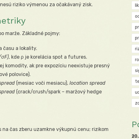
 a nesú riziko výmenou za očakávaný zisk.
li
o
etriky
p
lebo marže. Základné pojmy:
p
a času a lokality.
ri
/σ
F
)
, kde ρ je korelácia spot a futures.
r
nej komodity, ak pre expozíciu neexistuje presný
si
ové polovice).
t
spread
(mesiac voči mesiacu),
location spread
spread
(crack/crush/spark – maržový hedge
u
z
P
es na čas zberu uzamkne výkupnú cenu; rizikom
20.