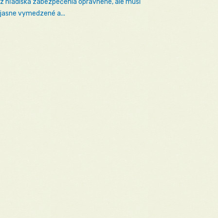
 z hľadiska zabezpečenia oprávnené, ale musí
 jasne vymedzené a...