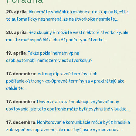
20. apríla
:
Ak nemáte vodičák na osobné auto skupiny B, ešte
to automaticky neznamená, že na štvorkolke nesmiete...
20. apríla
:
Bez skupiny B môžete viesť niektoré štvorkolky, ale
musíte mať aspoň AM alebo B1 podľa typu štvorkol...
19. apríla
:
Takže pokiaľ nemam vp na
osob.automobil,nemozem viest stvorkolku?
17. decembra
:
<strong>Opravné termíny a ich
počítanie</strong> <p>Opravné termíny sa v praxi rátajú ako
ďalšie te...
17. decembra
:
Univerzita zatiaľ neplánuje zvyšovať ceny
ubytovania, ale toto opatrenie môže byť nevyhnutné v budúc...
17. decembra
:
Monitorovanie komunikácie môže byť z hľadiska
zabezpečenia oprávnené, ale musí byť jasne vymedzené a...