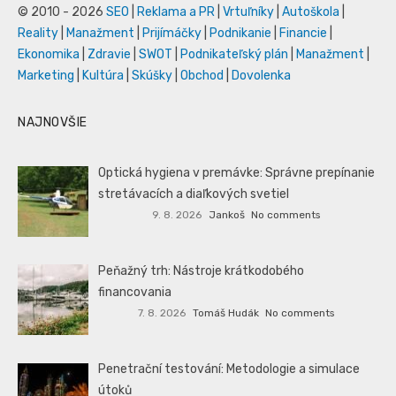
© 2010 - 2026
SEO
|
Reklama a PR
|
Vrtuľníky
|
Autoškola
|
Reality
|
Manažment
|
Prijímáčky
|
Podnikanie
|
Financie
|
Ekonomika
|
Zdravie
|
SWOT
|
Podnikateľský plán
|
Manažment
|
Marketing
|
Kultúra
|
Skúšky
|
Obchod
|
Dovolenka
NAJNOVŠIE
Optická hygiena v premávke: Správne prepínanie
stretávacích a diaľkových svetiel
9. 8. 2026
Jankoš
No comments
Peňažný trh: Nástroje krátkodobého
financovania
7. 8. 2026
Tomáš Hudák
No comments
Penetrační testování: Metodologie a simulace
útoků