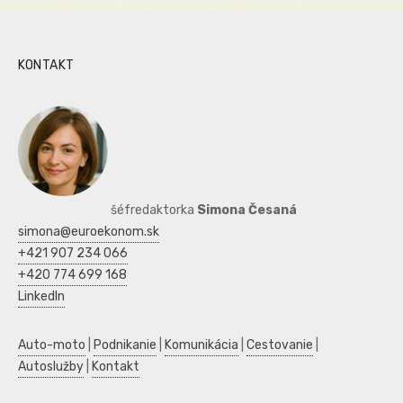
KONTAKT
šéfredaktorka
Simona Česaná
simona@euroekonom.sk
+421 907 234 066
+420 774 699 168
LinkedIn
Auto-moto
|
Podnikanie
|
Komunikácia
|
Cestovanie
|
Autoslužby
|
Kontakt