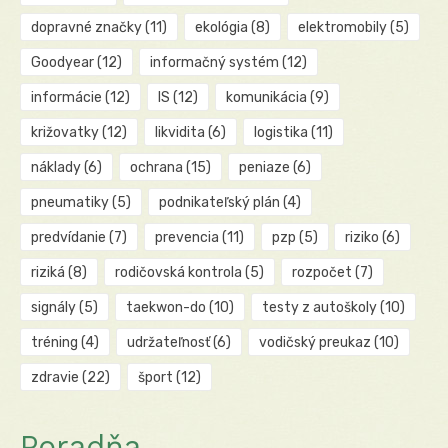
dopravné značky
(11)
ekológia
(8)
elektromobily
(5)
Goodyear
(12)
informačný systém
(12)
informácie
(12)
IS
(12)
komunikácia
(9)
križovatky
(12)
likvidita
(6)
logistika
(11)
náklady
(6)
ochrana
(15)
peniaze
(6)
pneumatiky
(5)
podnikateľský plán
(4)
predvídanie
(7)
prevencia
(11)
pzp
(5)
riziko
(6)
riziká
(8)
rodičovská kontrola
(5)
rozpočet
(7)
signály
(5)
taekwon-do
(10)
testy z autoškoly
(10)
tréning
(4)
udržateľnosť
(6)
vodičský preukaz
(10)
zdravie
(22)
šport
(12)
Poradňa