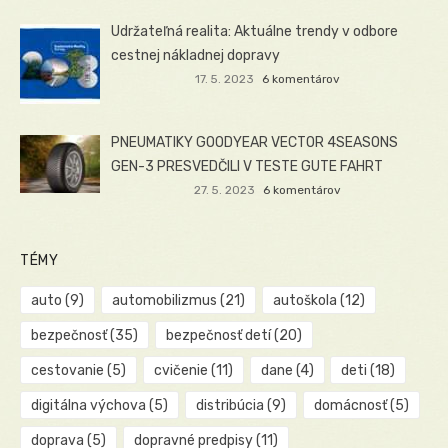
Udržateľná realita: Aktuálne trendy v odbore
cestnej nákladnej dopravy
17. 5. 2023
6 komentárov
PNEUMATIKY GOODYEAR VECTOR 4SEASONS
GEN-3 PRESVEDČILI V TESTE GUTE FAHRT
27. 5. 2023
6 komentárov
TÉMY
auto
(9)
automobilizmus
(21)
autoškola
(12)
bezpečnosť
(35)
bezpečnosť detí
(20)
cestovanie
(5)
cvičenie
(11)
dane
(4)
deti
(18)
digitálna výchova
(5)
distribúcia
(9)
domácnosť
(5)
doprava
(5)
dopravné predpisy
(11)