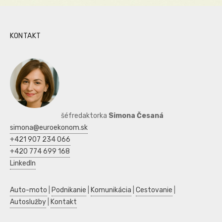
KONTAKT
šéfredaktorka
Simona Česaná
simona@euroekonom.sk
+421 907 234 066
+420 774 699 168
LinkedIn
Auto-moto
|
Podnikanie
|
Komunikácia
|
Cestovanie
|
Autoslužby
|
Kontakt