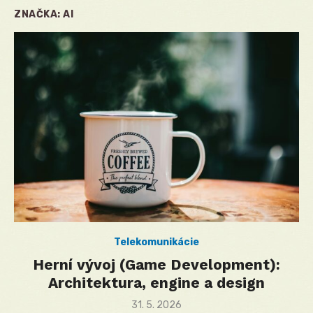
ZNAČKA:
AI
Telekomunikácie
Herní vývoj (Game Development):
Architektura, engine a design
Posted
31. 5. 2026