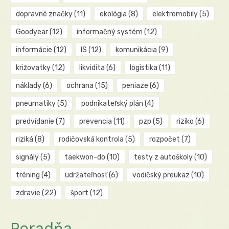
dopravné značky
(11)
ekológia
(8)
elektromobily
(5)
Goodyear
(12)
informačný systém
(12)
informácie
(12)
IS
(12)
komunikácia
(9)
križovatky
(12)
likvidita
(6)
logistika
(11)
náklady
(6)
ochrana
(15)
peniaze
(6)
pneumatiky
(5)
podnikateľský plán
(4)
predvídanie
(7)
prevencia
(11)
pzp
(5)
riziko
(6)
riziká
(8)
rodičovská kontrola
(5)
rozpočet
(7)
signály
(5)
taekwon-do
(10)
testy z autoškoly
(10)
tréning
(4)
udržateľnosť
(6)
vodičský preukaz
(10)
zdravie
(22)
šport
(12)
Poradňa