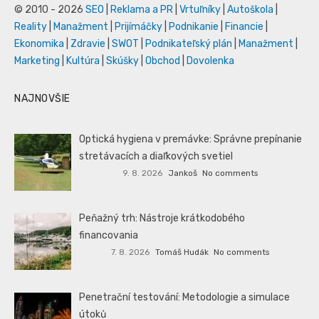
© 2010 - 2026
SEO
|
Reklama a PR
|
Vrtuľníky
|
Autoškola
|
Reality
|
Manažment
|
Prijímáčky
|
Podnikanie
|
Financie
|
Ekonomika
|
Zdravie
|
SWOT
|
Podnikateľský plán
|
Manažment
|
Marketing
|
Kultúra
|
Skúšky
|
Obchod
|
Dovolenka
NAJNOVŠIE
Optická hygiena v premávke: Správne prepínanie
stretávacích a diaľkových svetiel
9. 8. 2026
Jankoš
No comments
Peňažný trh: Nástroje krátkodobého
financovania
7. 8. 2026
Tomáš Hudák
No comments
Penetrační testování: Metodologie a simulace
útoků