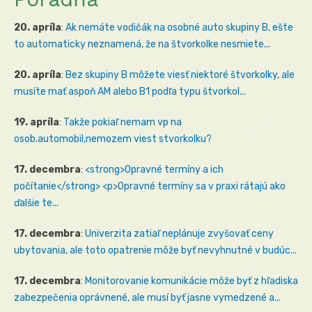
20. apríla
:
Ak nemáte vodičák na osobné auto skupiny B, ešte
to automaticky neznamená, že na štvorkolke nesmiete...
20. apríla
:
Bez skupiny B môžete viesť niektoré štvorkolky, ale
musíte mať aspoň AM alebo B1 podľa typu štvorkol...
19. apríla
:
Takže pokiaľ nemam vp na
osob.automobil,nemozem viest stvorkolku?
17. decembra
:
<strong>Opravné termíny a ich
počítanie</strong> <p>Opravné termíny sa v praxi rátajú ako
ďalšie te...
17. decembra
:
Univerzita zatiaľ neplánuje zvyšovať ceny
ubytovania, ale toto opatrenie môže byť nevyhnutné v budúc...
17. decembra
:
Monitorovanie komunikácie môže byť z hľadiska
zabezpečenia oprávnené, ale musí byť jasne vymedzené a...