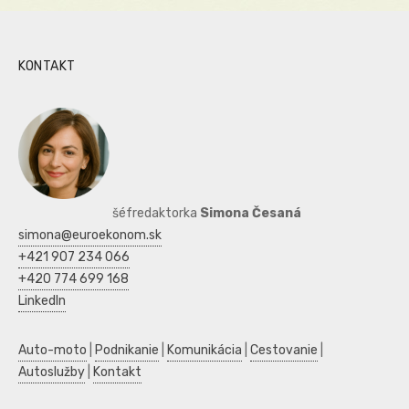
KONTAKT
šéfredaktorka
Simona Česaná
simona@euroekonom.sk
+421 907 234 066
+420 774 699 168
LinkedIn
Auto-moto
|
Podnikanie
|
Komunikácia
|
Cestovanie
|
Autoslužby
|
Kontakt