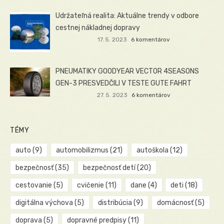
Udržateľná realita: Aktuálne trendy v odbore
cestnej nákladnej dopravy
17. 5. 2023
6 komentárov
PNEUMATIKY GOODYEAR VECTOR 4SEASONS
GEN-3 PRESVEDČILI V TESTE GUTE FAHRT
27. 5. 2023
6 komentárov
TÉMY
auto
(9)
automobilizmus
(21)
autoškola
(12)
bezpečnosť
(35)
bezpečnosť detí
(20)
cestovanie
(5)
cvičenie
(11)
dane
(4)
deti
(18)
digitálna výchova
(5)
distribúcia
(9)
domácnosť
(5)
doprava
(5)
dopravné predpisy
(11)