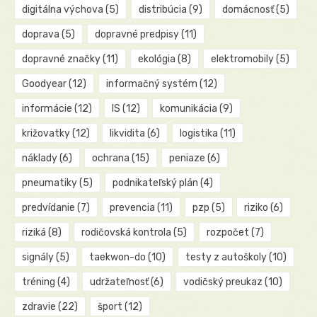
digitálna výchova
(5)
distribúcia
(9)
domácnosť
(5)
doprava
(5)
dopravné predpisy
(11)
dopravné značky
(11)
ekológia
(8)
elektromobily
(5)
Goodyear
(12)
informačný systém
(12)
informácie
(12)
IS
(12)
komunikácia
(9)
križovatky
(12)
likvidita
(6)
logistika
(11)
náklady
(6)
ochrana
(15)
peniaze
(6)
pneumatiky
(5)
podnikateľský plán
(4)
predvídanie
(7)
prevencia
(11)
pzp
(5)
riziko
(6)
riziká
(8)
rodičovská kontrola
(5)
rozpočet
(7)
signály
(5)
taekwon-do
(10)
testy z autoškoly
(10)
tréning
(4)
udržateľnosť
(6)
vodičský preukaz
(10)
zdravie
(22)
šport
(12)