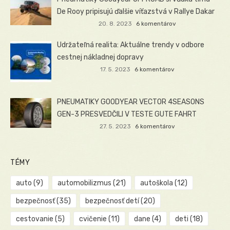
De Rooy pripisujú ďalšie víťazstvá v Rallye Dakar
20. 8. 2023
6 komentárov
Udržateľná realita: Aktuálne trendy v odbore
cestnej nákladnej dopravy
17. 5. 2023
6 komentárov
PNEUMATIKY GOODYEAR VECTOR 4SEASONS
GEN-3 PRESVEDČILI V TESTE GUTE FAHRT
27. 5. 2023
6 komentárov
TÉMY
auto
(9)
automobilizmus
(21)
autoškola
(12)
bezpečnosť
(35)
bezpečnosť detí
(20)
cestovanie
(5)
cvičenie
(11)
dane
(4)
deti
(18)