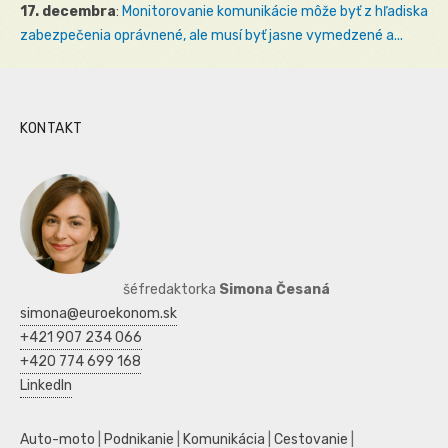
17. decembra
:
Monitorovanie komunikácie môže byť z hľadiska
zabezpečenia oprávnené, ale musí byť jasne vymedzené a...
KONTAKT
šéfredaktorka
Simona Česaná
simona@euroekonom.sk
+421 907 234 066
+420 774 699 168
LinkedIn
Auto-moto
|
Podnikanie
|
Komunikácia
|
Cestovanie
|