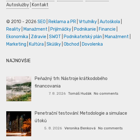
Autoslužby
|
Kontakt
© 2010 - 2026
SEO
|
Reklama a PR
|
Vrtuľníky
|
Autoškola
|
Reality
|
Manažment
|
Prijímáčky
|
Podnikanie
|
Financie
|
Ekonomika
|
Zdravie
|
SWOT
|
Podnikateľský plán
|
Manažment
|
Marketing
|
Kultúra
|
Skúšky
|
Obchod
|
Dovolenka
NAJNOVŠIE
Peňažný trh: Nástroje krátkodobého
financovania
7. 8. 2026
Tomáš Hudák
No comments
Penetrační testování: Metodologie a simulace
útoků
5. 8. 2026
Veronika Benková
No comments