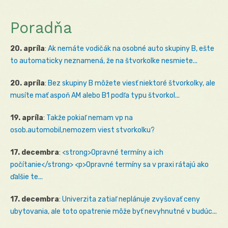
Poradňa
20. apríla
:
Ak nemáte vodičák na osobné auto skupiny B, ešte
to automaticky neznamená, že na štvorkolke nesmiete...
20. apríla
:
Bez skupiny B môžete viesť niektoré štvorkolky, ale
musíte mať aspoň AM alebo B1 podľa typu štvorkol...
19. apríla
:
Takže pokiaľ nemam vp na
osob.automobil,nemozem viest stvorkolku?
17. decembra
:
<strong>Opravné termíny a ich
počítanie</strong> <p>Opravné termíny sa v praxi rátajú ako
ďalšie te...
17. decembra
:
Univerzita zatiaľ neplánuje zvyšovať ceny
ubytovania, ale toto opatrenie môže byť nevyhnutné v budúc...