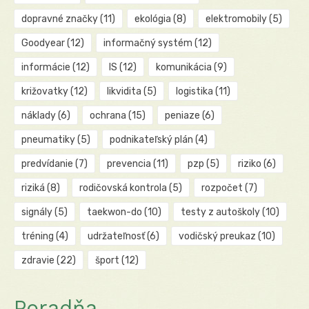
dopravné značky
(11)
ekológia
(8)
elektromobily
(5)
Goodyear
(12)
informačný systém
(12)
informácie
(12)
IS
(12)
komunikácia
(9)
križovatky
(12)
likvidita
(5)
logistika
(11)
náklady
(6)
ochrana
(15)
peniaze
(6)
pneumatiky
(5)
podnikateľský plán
(4)
predvídanie
(7)
prevencia
(11)
pzp
(5)
riziko
(6)
riziká
(8)
rodičovská kontrola
(5)
rozpočet
(7)
signály
(5)
taekwon-do
(10)
testy z autoškoly
(10)
tréning
(4)
udržateľnosť
(6)
vodičský preukaz
(10)
zdravie
(22)
šport
(12)
Poradňa