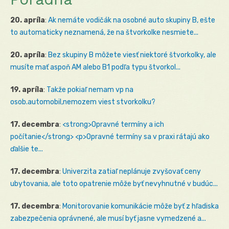
20. apríla
:
Ak nemáte vodičák na osobné auto skupiny B, ešte
to automaticky neznamená, že na štvorkolke nesmiete...
20. apríla
:
Bez skupiny B môžete viesť niektoré štvorkolky, ale
musíte mať aspoň AM alebo B1 podľa typu štvorkol...
19. apríla
:
Takže pokiaľ nemam vp na
osob.automobil,nemozem viest stvorkolku?
17. decembra
:
<strong>Opravné termíny a ich
počítanie</strong> <p>Opravné termíny sa v praxi rátajú ako
ďalšie te...
17. decembra
:
Univerzita zatiaľ neplánuje zvyšovať ceny
ubytovania, ale toto opatrenie môže byť nevyhnutné v budúc...
17. decembra
:
Monitorovanie komunikácie môže byť z hľadiska
zabezpečenia oprávnené, ale musí byť jasne vymedzené a...