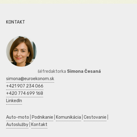
KONTAKT
šéfredaktorka
Simona Česaná
simona@euroekonom.sk
+421 907 234 066
+420 774 699 168
LinkedIn
Auto-moto
|
Podnikanie
|
Komunikácia
|
Cestovanie
|
Autoslužby
|
Kontakt