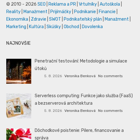
© 2010 - 2026
SEO
|
Reklama a PR
|
Vrtuľníky
|
Autoškola
|
Reality
|
Manažment
|
Prijímáčky
|
Podnikanie
|
Financie
|
Ekonomika
|
Zdravie
|
SWOT
|
Podnikateľský plán
|
Manažment
|
Marketing
|
Kultúra
|
Skúšky
|
Obchod
|
Dovolenka
NAJNOVŠIE
Penetrační testování: Metodologie a simulace
útoků
5. 8. 2026
Veronika Benková
No comments
Serverless computing: Funkce jako služba (FaaS)
a bezserverová architektura
5. 8. 2026
Veronika Benková
No comments
Dôchodkové poistenie: Pilere, financovanie a
správa