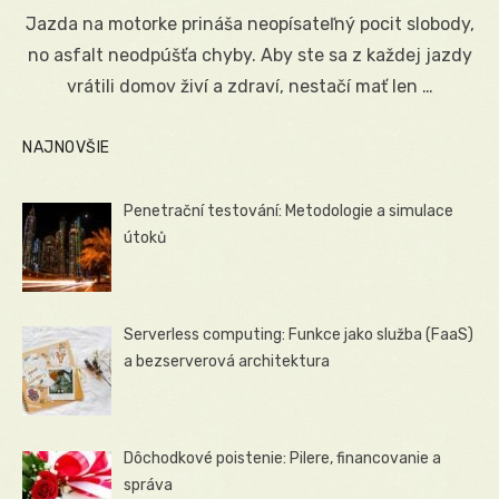
on
Jazda na motorke prináša neopísateľný pocit slobody,
no asfalt neodpúšťa chyby. Aby ste sa z každej jazdy
vrátili domov živí a zdraví, nestačí mať len …
NAJNOVŠIE
Penetrační testování: Metodologie a simulace
útoků
Serverless computing: Funkce jako služba (FaaS)
a bezserverová architektura
Dôchodkové poistenie: Pilere, financovanie a
správa