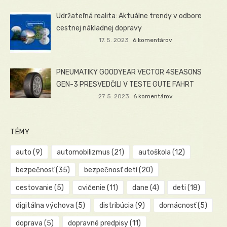
Udržateľná realita: Aktuálne trendy v odbore
cestnej nákladnej dopravy
17. 5. 2023
6 komentárov
PNEUMATIKY GOODYEAR VECTOR 4SEASONS
GEN-3 PRESVEDČILI V TESTE GUTE FAHRT
27. 5. 2023
6 komentárov
TÉMY
auto
(9)
automobilizmus
(21)
autoškola
(12)
bezpečnosť
(35)
bezpečnosť detí
(20)
cestovanie
(5)
cvičenie
(11)
dane
(4)
deti
(18)
digitálna výchova
(5)
distribúcia
(9)
domácnosť
(5)
doprava
(5)
dopravné predpisy
(11)