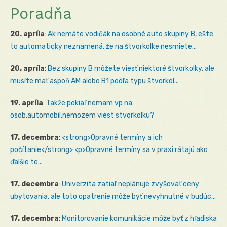
Poradňa
20. apríla
:
Ak nemáte vodičák na osobné auto skupiny B, ešte
to automaticky neznamená, že na štvorkolke nesmiete...
20. apríla
:
Bez skupiny B môžete viesť niektoré štvorkolky, ale
musíte mať aspoň AM alebo B1 podľa typu štvorkol...
19. apríla
:
Takže pokiaľ nemam vp na
osob.automobil,nemozem viest stvorkolku?
17. decembra
:
<strong>Opravné termíny a ich
počítanie</strong> <p>Opravné termíny sa v praxi rátajú ako
ďalšie te...
17. decembra
:
Univerzita zatiaľ neplánuje zvyšovať ceny
ubytovania, ale toto opatrenie môže byť nevyhnutné v budúc...
17. decembra
:
Monitorovanie komunikácie môže byť z hľadiska