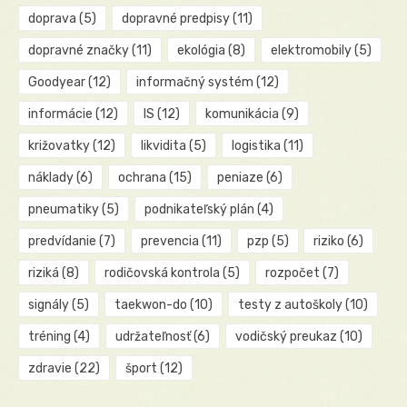
doprava
(5)
dopravné predpisy
(11)
dopravné značky
(11)
ekológia
(8)
elektromobily
(5)
Goodyear
(12)
informačný systém
(12)
informácie
(12)
IS
(12)
komunikácia
(9)
križovatky
(12)
likvidita
(5)
logistika
(11)
náklady
(6)
ochrana
(15)
peniaze
(6)
pneumatiky
(5)
podnikateľský plán
(4)
predvídanie
(7)
prevencia
(11)
pzp
(5)
riziko
(6)
riziká
(8)
rodičovská kontrola
(5)
rozpočet
(7)
signály
(5)
taekwon-do
(10)
testy z autoškoly
(10)
tréning
(4)
udržateľnosť
(6)
vodičský preukaz
(10)
zdravie
(22)
šport
(12)