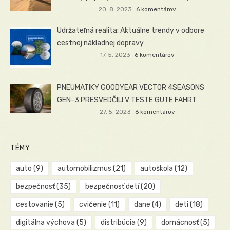
20. 8. 2023
6 komentárov
Udržateľná realita: Aktuálne trendy v odbore
cestnej nákladnej dopravy
17. 5. 2023
6 komentárov
PNEUMATIKY GOODYEAR VECTOR 4SEASONS
GEN-3 PRESVEDČILI V TESTE GUTE FAHRT
27. 5. 2023
6 komentárov
TÉMY
auto
(9)
automobilizmus
(21)
autoškola
(12)
bezpečnosť
(35)
bezpečnosť detí
(20)
cestovanie
(5)
cvičenie
(11)
dane
(4)
deti
(18)
digitálna výchova
(5)
distribúcia
(9)
domácnosť
(5)