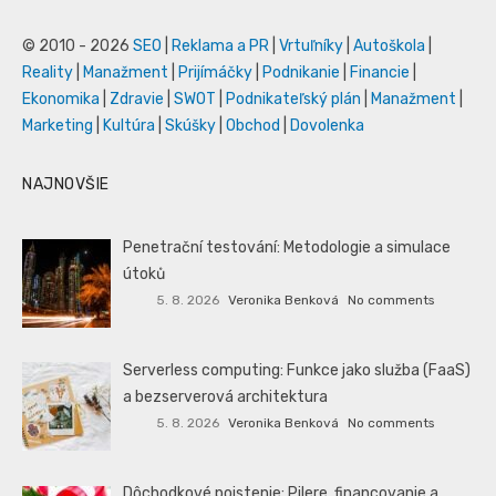
© 2010 - 2026
SEO
|
Reklama a PR
|
Vrtuľníky
|
Autoškola
|
Reality
|
Manažment
|
Prijímáčky
|
Podnikanie
|
Financie
|
Ekonomika
|
Zdravie
|
SWOT
|
Podnikateľský plán
|
Manažment
|
Marketing
|
Kultúra
|
Skúšky
|
Obchod
|
Dovolenka
NAJNOVŠIE
Penetrační testování: Metodologie a simulace
útoků
5. 8. 2026
Veronika Benková
No comments
Serverless computing: Funkce jako služba (FaaS)
a bezserverová architektura
5. 8. 2026
Veronika Benková
No comments
Dôchodkové poistenie: Pilere, financovanie a