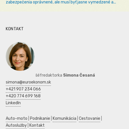
zabezpečenia oprávnené, ale musí byť jasne vymedzené a...
KONTAKT
šéfredaktorka
Simona Česaná
simona@euroekonom.sk
+421 907 234 066
+420 774 699 168
LinkedIn
Auto-moto
|
Podnikanie
|
Komunikácia
|
Cestovanie
|
Autoslužby
|
Kontakt