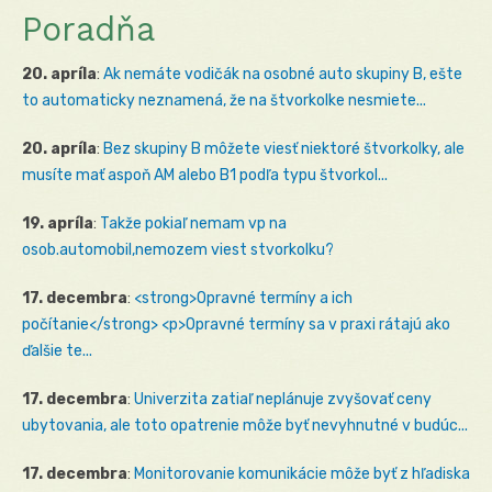
Poradňa
20. apríla
:
Ak nemáte vodičák na osobné auto skupiny B, ešte
to automaticky neznamená, že na štvorkolke nesmiete...
20. apríla
:
Bez skupiny B môžete viesť niektoré štvorkolky, ale
musíte mať aspoň AM alebo B1 podľa typu štvorkol...
19. apríla
:
Takže pokiaľ nemam vp na
osob.automobil,nemozem viest stvorkolku?
17. decembra
:
<strong>Opravné termíny a ich
počítanie</strong> <p>Opravné termíny sa v praxi rátajú ako
ďalšie te...
17. decembra
:
Univerzita zatiaľ neplánuje zvyšovať ceny
ubytovania, ale toto opatrenie môže byť nevyhnutné v budúc...
17. decembra
:
Monitorovanie komunikácie môže byť z hľadiska