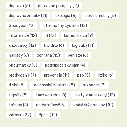
doprava
(5)
dopravné predpisy
(11)
dopravné značky
(11)
ekológia
(8)
elektromobily
(5)
Goodyear
(12)
informačný systém
(12)
informácie
(12)
IS
(12)
komunikácia
(9)
križovatky
(12)
likvidita
(6)
logistika
(11)
náklady
(6)
ochrana
(15)
peniaze
(6)
pneumatiky
(5)
podnikateľský plán
(4)
predvídanie
(7)
prevencia
(11)
pzp
(5)
riziko
(6)
riziká
(8)
rodičovská kontrola
(5)
rozpočet
(7)
signály
(5)
taekwon-do
(10)
testy z autoškoly
(10)
tréning
(4)
udržateľnosť
(6)
vodičský preukaz
(10)
zdravie
(22)
šport
(12)