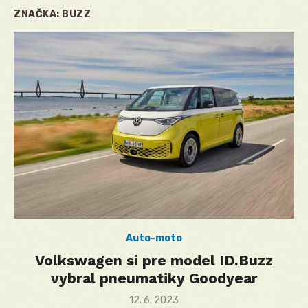
ZNAČKA:
BUZZ
Auto-moto
Volkswagen si pre model ID.Buzz
vybral pneumatiky Goodyear
Posted
12. 6. 2023