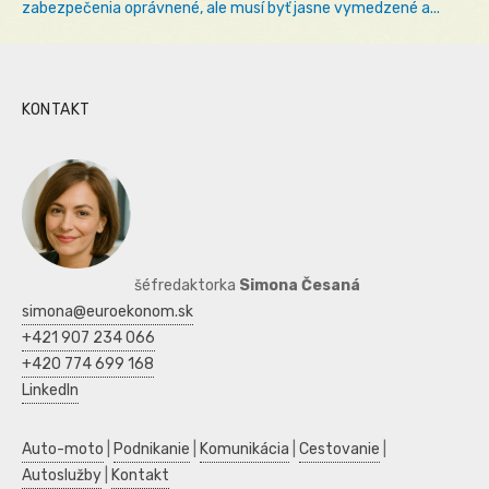
zabezpečenia oprávnené, ale musí byť jasne vymedzené a...
KONTAKT
šéfredaktorka
Simona Česaná
simona@euroekonom.sk
+421 907 234 066
+420 774 699 168
LinkedIn
Auto-moto
|
Podnikanie
|
Komunikácia
|
Cestovanie
|
Autoslužby
|
Kontakt