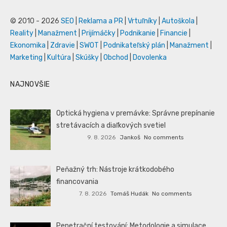
© 2010 - 2026
SEO
|
Reklama a PR
|
Vrtuľníky
|
Autoškola
|
Reality
|
Manažment
|
Prijímáčky
|
Podnikanie
|
Financie
|
Ekonomika
|
Zdravie
|
SWOT
|
Podnikateľský plán
|
Manažment
|
Marketing
|
Kultúra
|
Skúšky
|
Obchod
|
Dovolenka
NAJNOVŠIE
Optická hygiena v premávke: Správne prepínanie
stretávacích a diaľkových svetiel
9. 8. 2026
Jankoš
No comments
Peňažný trh: Nástroje krátkodobého
financovania
7. 8. 2026
Tomáš Hudák
No comments
Penetrační testování: Metodologie a simulace