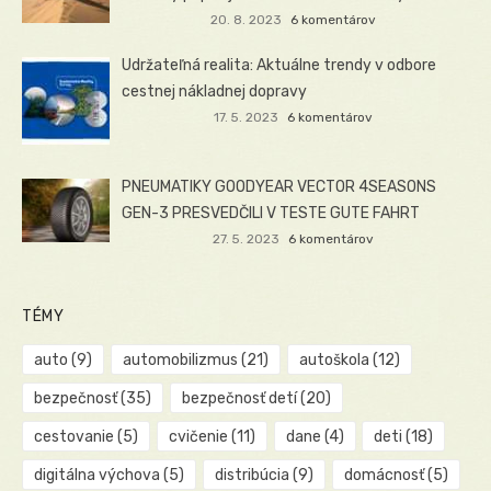
20. 8. 2023
6 komentárov
Udržateľná realita: Aktuálne trendy v odbore
cestnej nákladnej dopravy
17. 5. 2023
6 komentárov
PNEUMATIKY GOODYEAR VECTOR 4SEASONS
GEN-3 PRESVEDČILI V TESTE GUTE FAHRT
27. 5. 2023
6 komentárov
TÉMY
auto
(9)
automobilizmus
(21)
autoškola
(12)
bezpečnosť
(35)
bezpečnosť detí
(20)
cestovanie
(5)
cvičenie
(11)
dane
(4)
deti
(18)
digitálna výchova
(5)
distribúcia
(9)
domácnosť
(5)