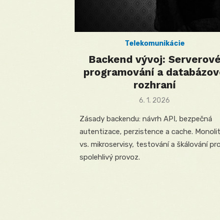
Telekomunikácie
Backend vývoj: Serverov
programování a databázov
rozhraní
Posted
6. 1. 2026
on
Zásady backendu: návrh API, bezpečná
autentizace, perzistence a cache. Monoli
vs. mikroservisy, testování a škálování pr
spolehlivý provoz.