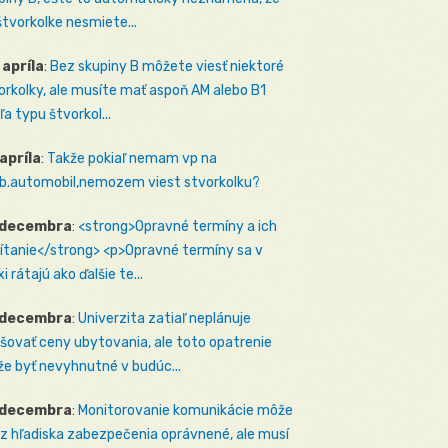
štvorkolke nesmiete...
 apríla
:
Bez skupiny B môžete viesť niektoré
orkolky, ale musíte mať aspoň AM alebo B1
ľa typu štvorkol...
 apríla
:
Takže pokiaľ nemam vp na
b.automobil,nemozem viest stvorkolku?
 decembra
:
<strong>Opravné termíny a ich
ítanie</strong> <p>Opravné termíny sa v
i rátajú ako ďalšie te...
 decembra
:
Univerzita zatiaľ neplánuje
šovať ceny ubytovania, ale toto opatrenie
e byť nevyhnutné v budúc...
 decembra
:
Monitorovanie komunikácie môže
 z hľadiska zabezpečenia oprávnené, ale musí