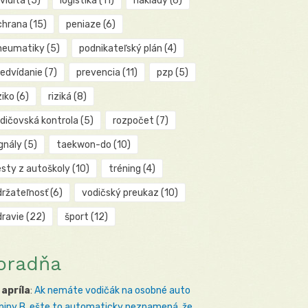
kvidita
(5)
logistika
(11)
náklady
(6)
chrana
(15)
peniaze
(6)
neumatiky
(5)
podnikateľský plán
(4)
redvídanie
(7)
prevencia
(11)
pzp
(5)
ziko
(6)
riziká
(8)
odičovská kontrola
(5)
rozpočet
(7)
gnály
(5)
taekwon-do
(10)
esty z autoškoly
(10)
tréning
(4)
držateľnosť
(6)
vodičský preukaz
(10)
dravie
(22)
šport
(12)
oradňa
 apríla
:
Ak nemáte vodičák na osobné auto
piny B, ešte to automaticky neznamená, že