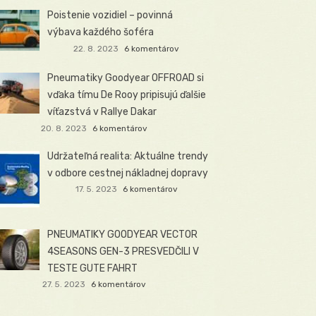
Poistenie vozidiel – povinná
výbava každého šoféra
22. 8. 2023
6 komentárov
Pneumatiky Goodyear OFFROAD si
vďaka tímu De Rooy pripisujú ďalšie
víťazstvá v Rallye Dakar
20. 8. 2023
6 komentárov
Udržateľná realita: Aktuálne trendy
v odbore cestnej nákladnej dopravy
17. 5. 2023
6 komentárov
PNEUMATIKY GOODYEAR VECTOR
4SEASONS GEN-3 PRESVEDČILI V
TESTE GUTE FAHRT
27. 5. 2023
6 komentárov