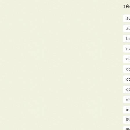
TÉ
a
a
b
c
d
d
d
d
e
i
IS