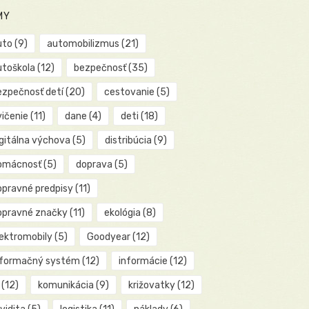
MY
uto
(9)
automobilizmus
(21)
utoškola
(12)
bezpečnosť
(35)
ezpečnosť detí
(20)
cestovanie
(5)
vičenie
(11)
dane
(4)
deti
(18)
igitálna výchova
(5)
distribúcia
(9)
omácnosť
(5)
doprava
(5)
opravné predpisy
(11)
opravné značky
(11)
ekológia
(8)
lektromobily
(5)
Goodyear
(12)
nformačný systém
(12)
informácie
(12)
(12)
komunikácia
(9)
križovatky
(12)