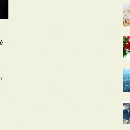
é
é
ty
o