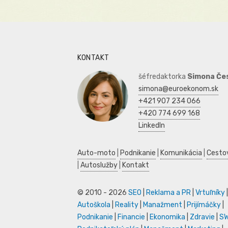
KONTAKT
šéfredaktorka
Simona Če
simona@euroekonom.sk
+421 907 234 066
+420 774 699 168
LinkedIn
Auto-moto
|
Podnikanie
|
Komunikácia
|
Cesto
|
Autoslužby
|
Kontakt
© 2010 - 2026
SEO
|
Reklama a PR
|
Vrtuľníky
|
Autoškola
|
Reality
|
Manažment
|
Prijímáčky
|
Podnikanie
|
Financie
|
Ekonomika
|
Zdravie
|
S