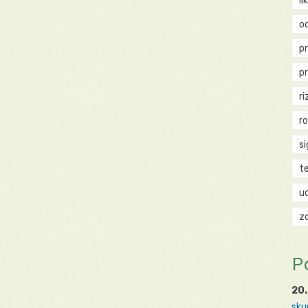
li
o
p
p
ri
r
si
t
u
z
P
20.
sku