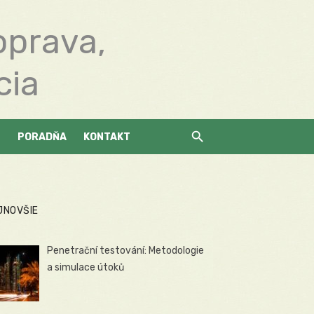
oprava,
cia
PORADŇA
KONTAKT
JNOVŠIE
Penetrační testování: Metodologie
a simulace útoků