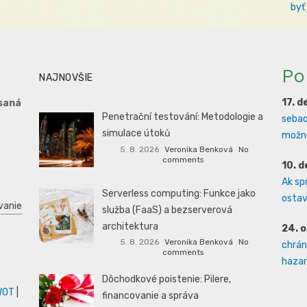
byť
Po
NAJNOVŠIE
17. 
saná
Penetrační testování: Metodologie a
sebao
simulace útoků
možno
5. 8. 2026
Veronika Benková
No
comments
10. 
Ak sp
Serverless computing: Funkce jako
ostava
vanie
služba (FaaS) a bezserverová
architektura
24. 
5. 8. 2026
Veronika Benková
No
chrán
comments
hazard
Dôchodkové poistenie: Pilere,
WOT
|
financovanie a správa