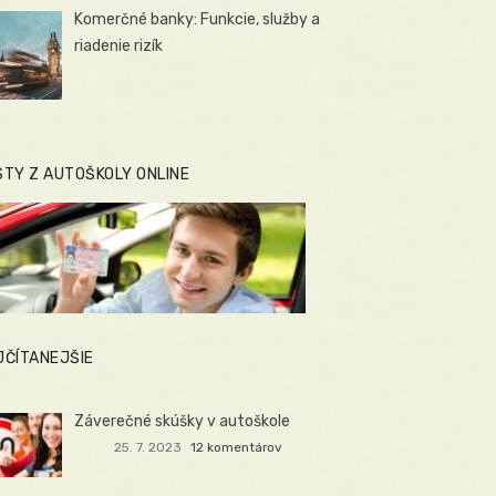
Komerčné banky: Funkcie, služby a
riadenie rizík
STY Z AUTOŠKOLY ONLINE
JČÍTANEJŠIE
Záverečné skúšky v autoškole
25. 7. 2023
12 komentárov