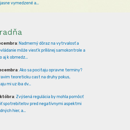
 jasne vymedzené a...
radňa
decembra
:
Nadmerný dôraz na vytrvalosť a
vládanie môže viesť k prílišnej samokontrole a
 aj k obmedz...
decembra
:
Ako sa pocitaju opravne terminy?
ravim teoreticku cast na druhy pokus,
ju mi uz iba dv...
októbra
:
Zvýšená regulácia by mohla pomôcť
iť spotrebiteľov pred negatívnymi aspektmi
ných hier, a...