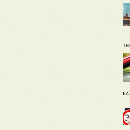
TE
NA