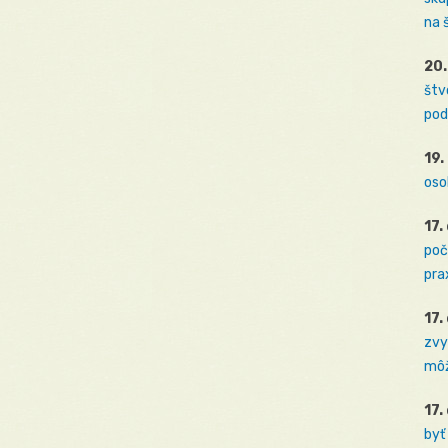
na 
20.
štv
pod
19.
oso
17.
poč
prax
17.
zvy
môž
17.
byť