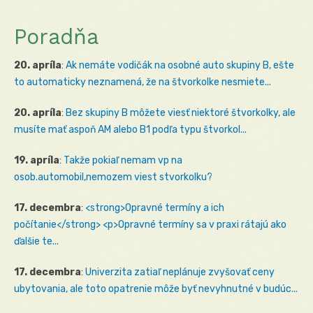
Poradňa
20. apríla
:
Ak nemáte vodičák na osobné auto skupiny B, ešte
to automaticky neznamená, že na štvorkolke nesmiete...
20. apríla
:
Bez skupiny B môžete viesť niektoré štvorkolky, ale
musíte mať aspoň AM alebo B1 podľa typu štvorkol...
19. apríla
:
Takže pokiaľ nemam vp na
osob.automobil,nemozem viest stvorkolku?
17. decembra
:
<strong>Opravné termíny a ich
počítanie</strong> <p>Opravné termíny sa v praxi rátajú ako
ďalšie te...
17. decembra
:
Univerzita zatiaľ neplánuje zvyšovať ceny
ubytovania, ale toto opatrenie môže byť nevyhnutné v budúc...