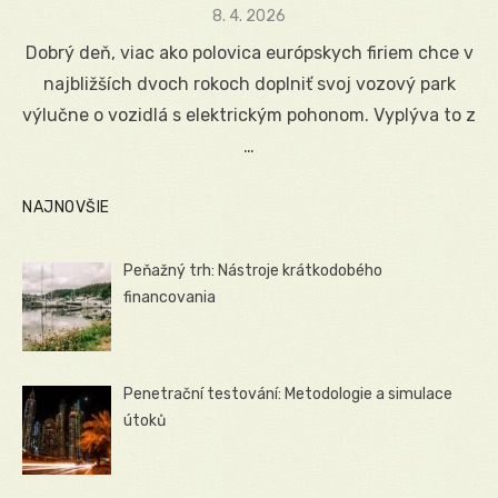
Posted
8. 4. 2026
on
Dobrý deň, viac ako polovica európskych firiem chce v
najbližších dvoch rokoch doplniť svoj vozový park
výlučne o vozidlá s elektrickým pohonom. Vyplýva to z
…
NAJNOVŠIE
Peňažný trh: Nástroje krátkodobého
financovania
Penetrační testování: Metodologie a simulace
útoků