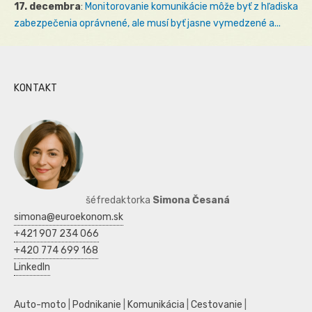
17. decembra
:
Monitorovanie komunikácie môže byť z hľadiska
zabezpečenia oprávnené, ale musí byť jasne vymedzené a...
KONTAKT
šéfredaktorka
Simona Česaná
simona@euroekonom.sk
+421 907 234 066
+420 774 699 168
LinkedIn
Auto-moto
|
Podnikanie
|
Komunikácia
|
Cestovanie
|