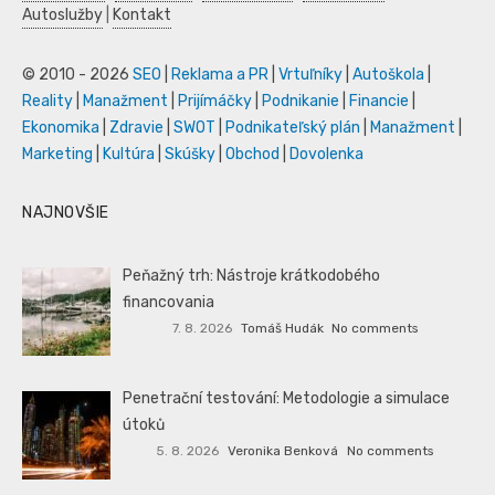
Autoslužby
|
Kontakt
© 2010 - 2026
SEO
|
Reklama a PR
|
Vrtuľníky
|
Autoškola
|
Reality
|
Manažment
|
Prijímáčky
|
Podnikanie
|
Financie
|
Ekonomika
|
Zdravie
|
SWOT
|
Podnikateľský plán
|
Manažment
|
Marketing
|
Kultúra
|
Skúšky
|
Obchod
|
Dovolenka
NAJNOVŠIE
Peňažný trh: Nástroje krátkodobého
financovania
7. 8. 2026
Tomáš Hudák
No comments
Penetrační testování: Metodologie a simulace
útoků
5. 8. 2026
Veronika Benková
No comments