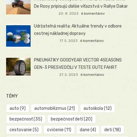
De Rooy pripisujú ďalšie víťazstvá v Rallye Dakar
20. 8. 2023
6 komentárov
Udržateľná realita: Aktuálne trendy v odbore
cestnej nákladnej dopravy
17. 5. 2023
6 komentárov
PNEUMATIKY GOODYEAR VECTOR 4SEASONS
GEN-3 PRESVEDČILI V TESTE GUTE FAHRT
27. 5. 2023
6 komentárov
TÉMY
auto
(9)
automobilizmus
(21)
autoškola
(12)
bezpečnosť
(35)
bezpečnosť detí
(20)
cestovanie
(5)
cvičenie
(11)
dane
(4)
deti
(18)