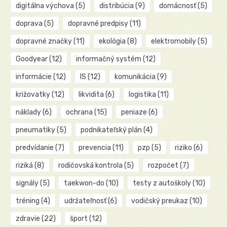
digitálna výchova
(5)
distribúcia
(9)
domácnosť
(5)
doprava
(5)
dopravné predpisy
(11)
dopravné značky
(11)
ekológia
(8)
elektromobily
(5)
Goodyear
(12)
informačný systém
(12)
informácie
(12)
IS
(12)
komunikácia
(9)
križovatky
(12)
likvidita
(6)
logistika
(11)
náklady
(6)
ochrana
(15)
peniaze
(6)
pneumatiky
(5)
podnikateľský plán
(4)
predvídanie
(7)
prevencia
(11)
pzp
(5)
riziko
(6)
riziká
(8)
rodičovská kontrola
(5)
rozpočet
(7)
signály
(5)
taekwon-do
(10)
testy z autoškoly
(10)
tréning
(4)
udržateľnosť
(6)
vodičský preukaz
(10)
zdravie
(22)
šport
(12)