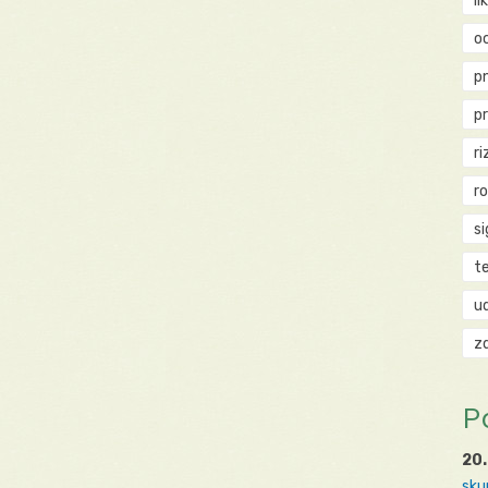
li
o
p
p
ri
r
si
t
u
z
P
20.
sku