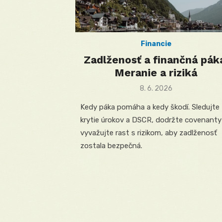
Financie
Zadlženosť a finančná pák
Meranie a riziká
Posted
8. 6. 2026
on
Kedy páka pomáha a kedy škodí. Sledujte
krytie úrokov a DSCR, dodržte covenanty
vyvažujte rast s rizikom, aby zadlženosť
zostala bezpečná.