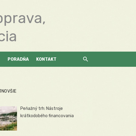
oprava,
cia
PORADŇA
KONTAKT
JNOVŠIE
Peňažný trh: Nástroje
krátkodobého financovania