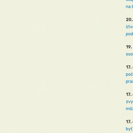
na 
20.
štv
pod
19.
oso
17.
poč
prax
17.
zvy
môž
17.
byť