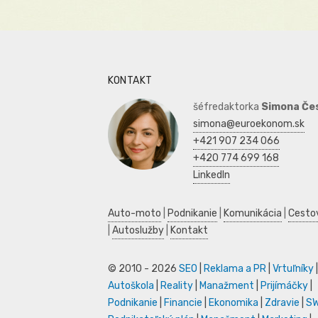
KONTAKT
šéfredaktorka
Simona Če
simona@euroekonom.sk
+421 907 234 066
+420 774 699 168
LinkedIn
Auto-moto
|
Podnikanie
|
Komunikácia
|
Cesto
|
Autoslužby
|
Kontakt
© 2010 - 2026
SEO
|
Reklama a PR
|
Vrtuľníky
|
Autoškola
|
Reality
|
Manažment
|
Prijímáčky
|
Podnikanie
|
Financie
|
Ekonomika
|
Zdravie
|
S