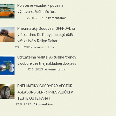
Poistenie vozidiel – povinná
výbava každého šoféra
22. 8. 2023
6 komentárov
Pneumatiky Goodyear OFFROAD si
vďaka tímu De Rooy pripisujú ďalšie
víťazstvá v Rallye Dakar
20. 8. 2023
6 komentárov
Udržateľná realita: Aktuálne trendy
v odbore cestnej nákladnej dopravy
17. 5. 2023
6 komentárov
PNEUMATIKY GOODYEAR VECTOR
4SEASONS GEN-3 PRESVEDČILI V
TESTE GUTE FAHRT
27. 5. 2023
6 komentárov