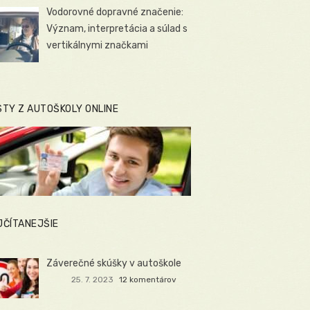
Vodorovné dopravné značenie:
Význam, interpretácia a súlad s
vertikálnymi značkami
STY Z AUTOŠKOLY ONLINE
JČÍTANEJŠIE
Záverečné skúšky v autoškole
25. 7. 2023
12 komentárov