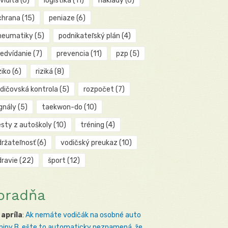
kvidita
(6)
logistika
(11)
náklady
(6)
chrana
(15)
peniaze
(6)
neumatiky
(5)
podnikateľský plán
(4)
redvídanie
(7)
prevencia
(11)
pzp
(5)
ziko
(6)
riziká
(8)
odičovská kontrola
(5)
rozpočet
(7)
gnály
(5)
taekwon-do
(10)
esty z autoškoly
(10)
tréning
(4)
držateľnosť
(6)
vodičský preukaz
(10)
dravie
(22)
šport
(12)
oradňa
 apríla
:
Ak nemáte vodičák na osobné auto
piny B, ešte to automaticky neznamená, že