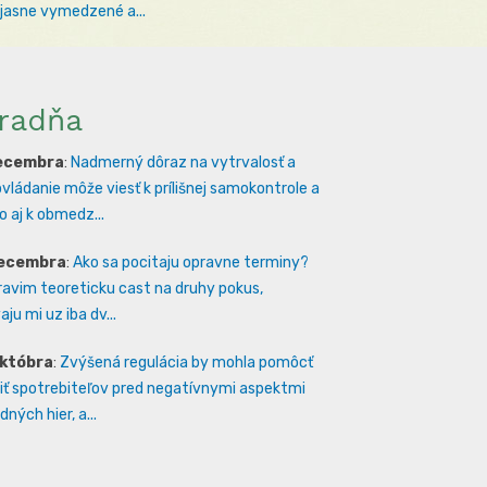
 jasne vymedzené a...
radňa
decembra
:
Nadmerný dôraz na vytrvalosť a
vládanie môže viesť k prílišnej samokontrole a
 aj k obmedz...
decembra
:
Ako sa pocitaju opravne terminy?
ravim teoreticku cast na druhy pokus,
ju mi uz iba dv...
októbra
:
Zvýšená regulácia by mohla pomôcť
iť spotrebiteľov pred negatívnymi aspektmi
ných hier, a...