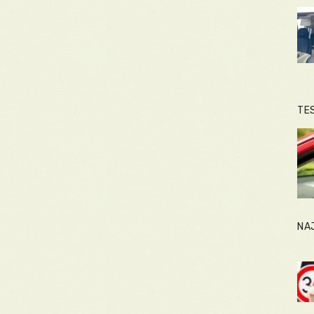
TE
NA