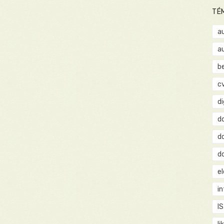
TÉ
a
a
b
c
d
d
d
d
e
i
IS