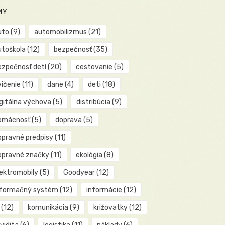
MY
uto
(9)
automobilizmus
(21)
utoškola
(12)
bezpečnosť
(35)
ezpečnosť detí
(20)
cestovanie
(5)
vičenie
(11)
dane
(4)
deti
(18)
igitálna výchova
(5)
distribúcia
(9)
omácnosť
(5)
doprava
(5)
opravné predpisy
(11)
opravné značky
(11)
ekológia
(8)
lektromobily
(5)
Goodyear
(12)
nformačný systém
(12)
informácie
(12)
(12)
komunikácia
(9)
križovatky
(12)