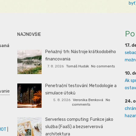
byť
Po
NAJNOVŠIE
17. 
saná
Peňažný trh: Nástroje krátkodobého
sebao
financovania
možno
7. 8. 2026
Tomáš Hudák
No comments
10. 
Ak sp
Penetrační testování: Metodologie a
ostava
vanie
simulace útoků
5. 8. 2026
Veronika Benková
No
24. 
comments
chrán
hazard
Serverless computing: Funkce jako
služba (FaaS) a bezserverová
WOT
|
architektura