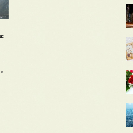
a:
 a