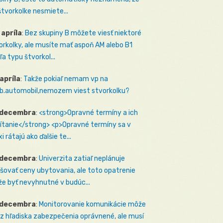
štvorkolke nesmiete...
 apríla
:
Bez skupiny B môžete viesť niektoré
orkolky, ale musíte mať aspoň AM alebo B1
ľa typu štvorkol...
 apríla
:
Takže pokiaľ nemam vp na
b.automobil,nemozem viest stvorkolku?
 decembra
:
<strong>Opravné termíny a ich
ítanie</strong> <p>Opravné termíny sa v
i rátajú ako ďalšie te...
 decembra
:
Univerzita zatiaľ neplánuje
šovať ceny ubytovania, ale toto opatrenie
e byť nevyhnutné v budúc...
 decembra
:
Monitorovanie komunikácie môže
 z hľadiska zabezpečenia oprávnené, ale musí