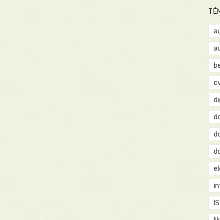
TÉ
a
a
b
c
d
d
d
d
e
i
IS