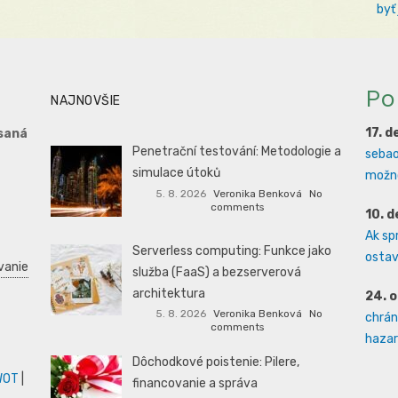
byť
Po
NAJNOVŠIE
17. 
saná
Penetrační testování: Metodologie a
sebao
simulace útoků
možno
5. 8. 2026
Veronika Benková
No
comments
10. 
Ak sp
Serverless computing: Funkce jako
ostava
vanie
služba (FaaS) a bezserverová
architektura
24. 
5. 8. 2026
Veronika Benková
No
chrán
comments
hazard
Dôchodkové poistenie: Pilere,
WOT
|
financovanie a správa