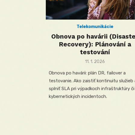
Telekomunikácie
Obnova po havárii (Disast
Recovery): Plánování a
testování
Posted
11. 1. 2026
on
Obnova po havárii: plán DR, failover a
testovanie. Ako zaistiť kontinuitu služieb 
splniť SLA pri výpadkoch infraštruktúry či
kybernetických incidentoch.