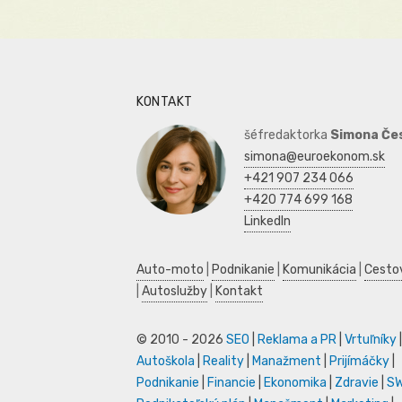
KONTAKT
šéfredaktorka
Simona Če
simona@euroekonom.sk
+421 907 234 066
+420 774 699 168
LinkedIn
Auto-moto
|
Podnikanie
|
Komunikácia
|
Cesto
|
Autoslužby
|
Kontakt
© 2010 - 2026
SEO
|
Reklama a PR
|
Vrtuľníky
|
Autoškola
|
Reality
|
Manažment
|
Prijímáčky
|
Podnikanie
|
Financie
|
Ekonomika
|
Zdravie
|
S