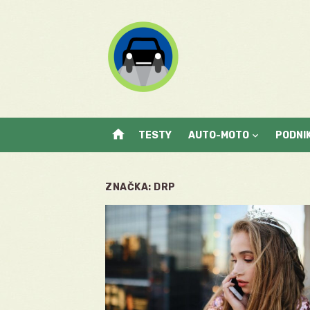
Skip
to
content
home
TESTY
AUTO-MOTO
PODNI
ZNAČKA:
DRP