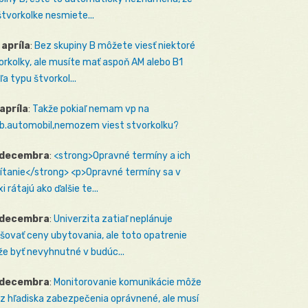
štvorkolke nesmiete...
 apríla
:
Bez skupiny B môžete viesť niektoré
orkolky, ale musíte mať aspoň AM alebo B1
ľa typu štvorkol...
 apríla
:
Takže pokiaľ nemam vp na
b.automobil,nemozem viest stvorkolku?
 decembra
:
<strong>Opravné termíny a ich
ítanie</strong> <p>Opravné termíny sa v
i rátajú ako ďalšie te...
 decembra
:
Univerzita zatiaľ neplánuje
šovať ceny ubytovania, ale toto opatrenie
e byť nevyhnutné v budúc...
 decembra
:
Monitorovanie komunikácie môže
 z hľadiska zabezpečenia oprávnené, ale musí