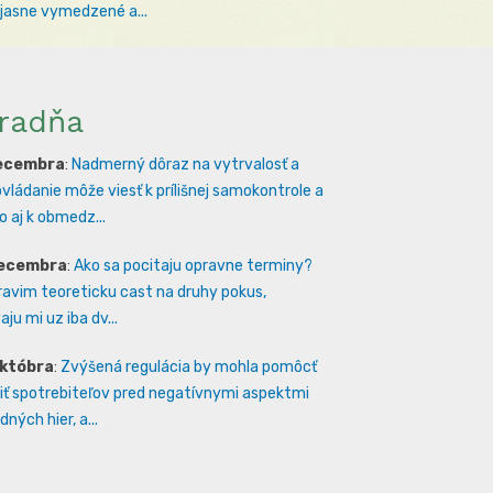
 jasne vymedzené a...
radňa
decembra
:
Nadmerný dôraz na vytrvalosť a
vládanie môže viesť k prílišnej samokontrole a
 aj k obmedz...
decembra
:
Ako sa pocitaju opravne terminy?
ravim teoreticku cast na druhy pokus,
ju mi uz iba dv...
októbra
:
Zvýšená regulácia by mohla pomôcť
iť spotrebiteľov pred negatívnymi aspektmi
ných hier, a...