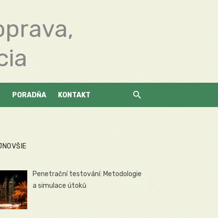
oprava,
cia
PORADŇA
KONTAKT
JNOVŠIE
Penetrační testování: Metodologie
a simulace útoků