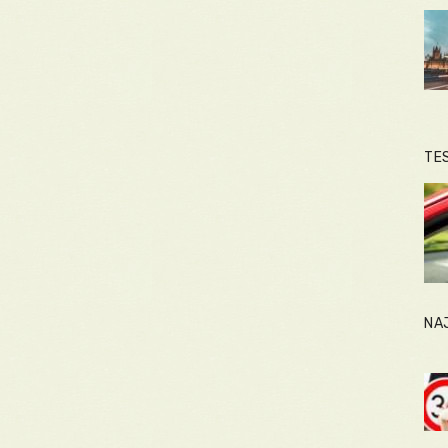
TE
NA