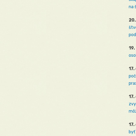
na 
20.
štv
pod
19.
oso
17.
poč
prax
17.
zvy
môž
17.
byť