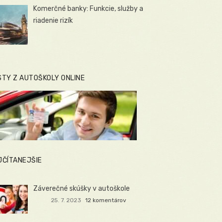
Komerčné banky: Funkcie, služby a
riadenie rizík
STY Z AUTOŠKOLY ONLINE
JČÍTANEJŠIE
Záverečné skúšky v autoškole
25. 7. 2023
12 komentárov