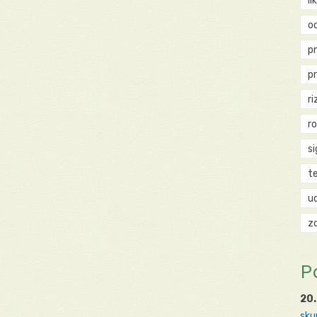
li
o
p
p
ri
r
si
t
u
z
P
20.
sku