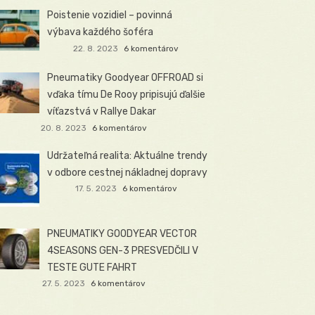
Poistenie vozidiel – povinná
výbava každého šoféra
22. 8. 2023
6 komentárov
Pneumatiky Goodyear OFFROAD si
vďaka tímu De Rooy pripisujú ďalšie
víťazstvá v Rallye Dakar
20. 8. 2023
6 komentárov
Udržateľná realita: Aktuálne trendy
v odbore cestnej nákladnej dopravy
17. 5. 2023
6 komentárov
PNEUMATIKY GOODYEAR VECTOR
4SEASONS GEN-3 PRESVEDČILI V
TESTE GUTE FAHRT
27. 5. 2023
6 komentárov