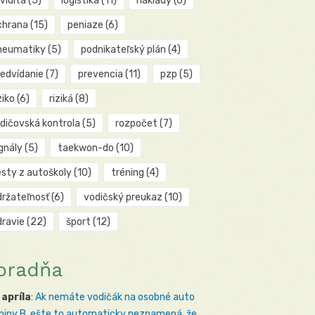
kvidita
(5)
logistika
(11)
náklady
(6)
chrana
(15)
peniaze
(6)
neumatiky
(5)
podnikateľský plán
(4)
redvídanie
(7)
prevencia
(11)
pzp
(5)
ziko
(6)
riziká
(8)
odičovská kontrola
(5)
rozpočet
(7)
gnály
(5)
taekwon-do
(10)
esty z autoškoly
(10)
tréning
(4)
držateľnosť
(6)
vodičský preukaz
(10)
dravie
(22)
šport
(12)
oradňa
 apríla
:
Ak nemáte vodičák na osobné auto
piny B, ešte to automaticky neznamená, že