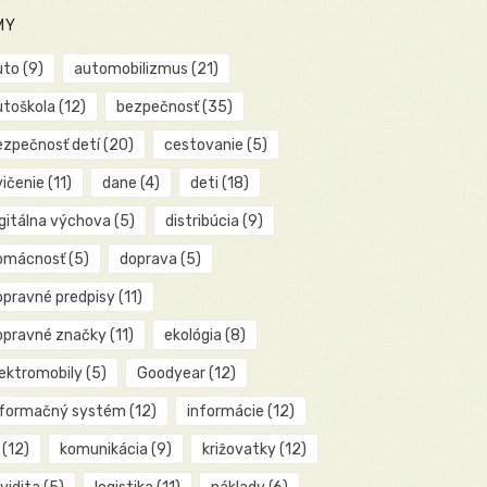
MY
uto
(9)
automobilizmus
(21)
utoškola
(12)
bezpečnosť
(35)
ezpečnosť detí
(20)
cestovanie
(5)
vičenie
(11)
dane
(4)
deti
(18)
igitálna výchova
(5)
distribúcia
(9)
omácnosť
(5)
doprava
(5)
opravné predpisy
(11)
opravné značky
(11)
ekológia
(8)
lektromobily
(5)
Goodyear
(12)
nformačný systém
(12)
informácie
(12)
(12)
komunikácia
(9)
križovatky
(12)