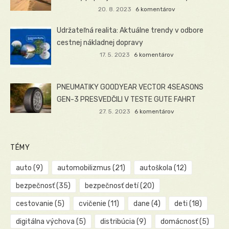
20. 8. 2023
6 komentárov
Udržateľná realita: Aktuálne trendy v odbore
cestnej nákladnej dopravy
17. 5. 2023
6 komentárov
PNEUMATIKY GOODYEAR VECTOR 4SEASONS
GEN-3 PRESVEDČILI V TESTE GUTE FAHRT
27. 5. 2023
6 komentárov
TÉMY
auto
(9)
automobilizmus
(21)
autoškola
(12)
bezpečnosť
(35)
bezpečnosť detí
(20)
cestovanie
(5)
cvičenie
(11)
dane
(4)
deti
(18)
digitálna výchova
(5)
distribúcia
(9)
domácnosť
(5)