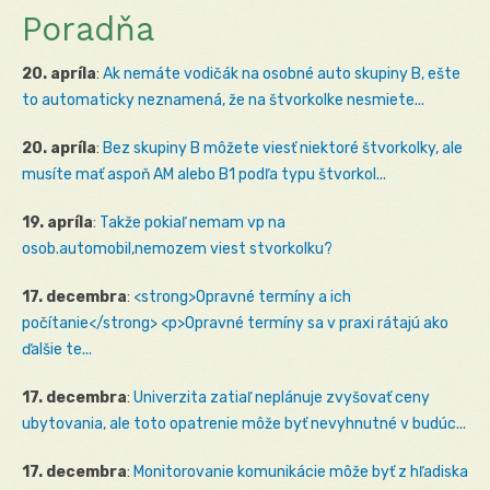
Poradňa
20. apríla
:
Ak nemáte vodičák na osobné auto skupiny B, ešte
to automaticky neznamená, že na štvorkolke nesmiete...
20. apríla
:
Bez skupiny B môžete viesť niektoré štvorkolky, ale
musíte mať aspoň AM alebo B1 podľa typu štvorkol...
19. apríla
:
Takže pokiaľ nemam vp na
osob.automobil,nemozem viest stvorkolku?
17. decembra
:
<strong>Opravné termíny a ich
počítanie</strong> <p>Opravné termíny sa v praxi rátajú ako
ďalšie te...
17. decembra
:
Univerzita zatiaľ neplánuje zvyšovať ceny
ubytovania, ale toto opatrenie môže byť nevyhnutné v budúc...
17. decembra
:
Monitorovanie komunikácie môže byť z hľadiska