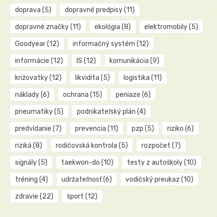
doprava
(5)
dopravné predpisy
(11)
dopravné značky
(11)
ekológia
(8)
elektromobily
(5)
Goodyear
(12)
informačný systém
(12)
informácie
(12)
IS
(12)
komunikácia
(9)
križovatky
(12)
likvidita
(5)
logistika
(11)
náklady
(6)
ochrana
(15)
peniaze
(6)
pneumatiky
(5)
podnikateľský plán
(4)
predvídanie
(7)
prevencia
(11)
pzp
(5)
riziko
(6)
riziká
(8)
rodičovská kontrola
(5)
rozpočet
(7)
signály
(5)
taekwon-do
(10)
testy z autoškoly
(10)
tréning
(4)
udržateľnosť
(6)
vodičský preukaz
(10)
zdravie
(22)
šport
(12)