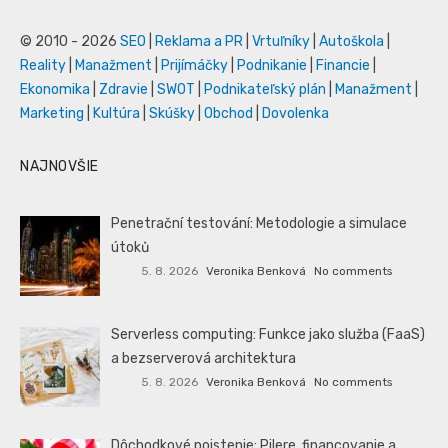
© 2010 - 2026
SEO
|
Reklama a PR
|
Vrtuľníky
|
Autoškola
|
Reality
|
Manažment
|
Prijímáčky
|
Podnikanie
|
Financie
|
Ekonomika
|
Zdravie
|
SWOT
|
Podnikateľský plán
|
Manažment
|
Marketing
|
Kultúra
|
Skúšky
|
Obchod
|
Dovolenka
NAJNOVŠIE
Penetrační testování: Metodologie a simulace
útoků
5. 8. 2026
Veronika Benková
No comments
Serverless computing: Funkce jako služba (FaaS)
a bezserverová architektura
5. 8. 2026
Veronika Benková
No comments
Dôchodkové poistenie: Pilere, financovanie a