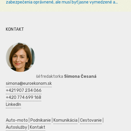
zabezpečenia oprávnené, ale musí byť jasne vymedzené a...
KONTAKT
šéfredaktorka
Simona Česaná
simona@euroekonom.sk
+421 907 234 066
+420 774 699 168
LinkedIn
Auto-moto
|
Podnikanie
|
Komunikácia
|
Cestovanie
|
Autoslužby
|
Kontakt