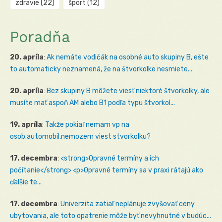
zdravie
(22)
šport
(12)
Poradňa
20. apríla
:
Ak nemáte vodičák na osobné auto skupiny B, ešte
to automaticky neznamená, že na štvorkolke nesmiete...
20. apríla
:
Bez skupiny B môžete viesť niektoré štvorkolky, ale
musíte mať aspoň AM alebo B1 podľa typu štvorkol...
19. apríla
:
Takže pokiaľ nemam vp na
osob.automobil,nemozem viest stvorkolku?
17. decembra
:
<strong>Opravné termíny a ich
počítanie</strong> <p>Opravné termíny sa v praxi rátajú ako
ďalšie te...
17. decembra
:
Univerzita zatiaľ neplánuje zvyšovať ceny
ubytovania, ale toto opatrenie môže byť nevyhnutné v budúc...