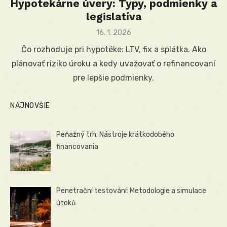
Hypotekárne úvery: Typy, podmienky a
legislatíva
Posted
16. 1. 2026
on
Čo rozhoduje pri hypotéke: LTV, fix a splátka. Ako
plánovať riziko úroku a kedy uvažovať o refinancovaní
pre lepšie podmienky.
NAJNOVŠIE
Peňažný trh: Nástroje krátkodobého
financovania
Penetrační testování: Metodologie a simulace
útoků