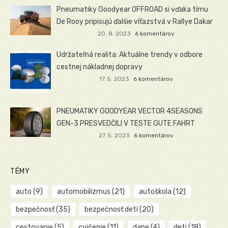
Pneumatiky Goodyear OFFROAD si vďaka tímu
De Rooy pripisujú ďalšie víťazstvá v Rallye Dakar
20. 8. 2023
6 komentárov
Udržateľná realita: Aktuálne trendy v odbore
cestnej nákladnej dopravy
17. 5. 2023
6 komentárov
PNEUMATIKY GOODYEAR VECTOR 4SEASONS
GEN-3 PRESVEDČILI V TESTE GUTE FAHRT
27. 5. 2023
6 komentárov
TÉMY
auto
(9)
automobilizmus
(21)
autoškola
(12)
bezpečnosť
(35)
bezpečnosť detí
(20)
cestovanie
(5)
cvičenie
(11)
dane
(4)
deti
(18)