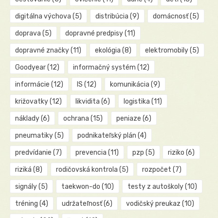
digitálna výchova
(5)
distribúcia
(9)
domácnosť
(5)
doprava
(5)
dopravné predpisy
(11)
dopravné značky
(11)
ekológia
(8)
elektromobily
(5)
Goodyear
(12)
informačný systém
(12)
informácie
(12)
IS
(12)
komunikácia
(9)
križovatky
(12)
likvidita
(6)
logistika
(11)
náklady
(6)
ochrana
(15)
peniaze
(6)
pneumatiky
(5)
podnikateľský plán
(4)
predvídanie
(7)
prevencia
(11)
pzp
(5)
riziko
(6)
riziká
(8)
rodičovská kontrola
(5)
rozpočet
(7)
signály
(5)
taekwon-do
(10)
testy z autoškoly
(10)
tréning
(4)
udržateľnosť
(6)
vodičský preukaz
(10)