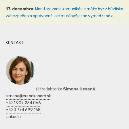
17. decembra
:
Monitorovanie komunikácie môže byť z hľadiska
zabezpečenia oprávnené, ale musí byť jasne vymedzené a...
KONTAKT
šéfredaktorka
Simona Česaná
simona@euroekonom.sk
+421 907 234 066
+420 774 699 168
LinkedIn