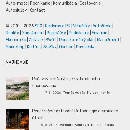
Auto-moto
|
Podnikanie
|
Komunikácia
|
Cestovanie
|
Autoslužby
|
Kontakt
© 2010 - 2026
SEO
|
Reklama a PR
|
Vrtuľníky
|
Autoškola
|
Reality
|
Manažment
|
Prijímáčky
|
Podnikanie
|
Financie
|
Ekonomika
|
Zdravie
|
SWOT
|
Podnikateľský plán
|
Manažment
|
Marketing
|
Kultúra
|
Skúšky
|
Obchod
|
Dovolenka
NAJNOVŠIE
Peňažný trh: Nástroje krátkodobého
financovania
7. 8. 2026
Tomáš Hudák
No comments
Penetrační testování: Metodologie a simulace
útoků
5. 8. 2026
Veronika Benková
No comments