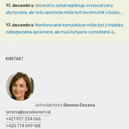
17. decembra
:
Univerzita zatiaľ neplánuje zvyšovať ceny
ubytovania, ale toto opatrenie môže byť nevyhnutné v budúc...
17. decembra
:
Monitorovanie komunikácie môže byť z hľadiska
zabezpečenia oprávnené, ale musí byť jasne vymedzené a...
KONTAKT
šéfredaktorka
Simona Česaná
simona@euroekonom.sk
+421 907 234 066
+420 774 699 168