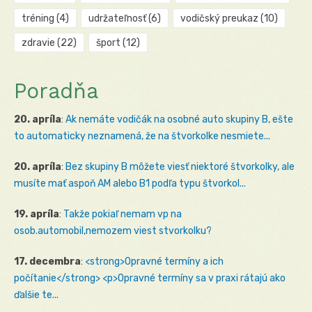
tréning
(4)
udržateľnosť
(6)
vodičský preukaz
(10)
zdravie
(22)
šport
(12)
Poradňa
20. apríla
:
Ak nemáte vodičák na osobné auto skupiny B, ešte
to automaticky neznamená, že na štvorkolke nesmiete...
20. apríla
:
Bez skupiny B môžete viesť niektoré štvorkolky, ale
musíte mať aspoň AM alebo B1 podľa typu štvorkol...
19. apríla
:
Takže pokiaľ nemam vp na
osob.automobil,nemozem viest stvorkolku?
17. decembra
:
<strong>Opravné termíny a ich
počítanie</strong> <p>Opravné termíny sa v praxi rátajú ako
ďalšie te...