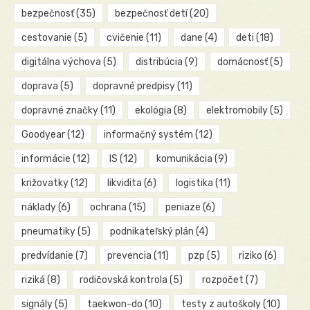
bezpečnosť
(35)
bezpečnosť detí
(20)
cestovanie
(5)
cvičenie
(11)
dane
(4)
deti
(18)
digitálna výchova
(5)
distribúcia
(9)
domácnosť
(5)
doprava
(5)
dopravné predpisy
(11)
dopravné značky
(11)
ekológia
(8)
elektromobily
(5)
Goodyear
(12)
informačný systém
(12)
informácie
(12)
IS
(12)
komunikácia
(9)
križovatky
(12)
likvidita
(6)
logistika
(11)
náklady
(6)
ochrana
(15)
peniaze
(6)
pneumatiky
(5)
podnikateľský plán
(4)
predvídanie
(7)
prevencia
(11)
pzp
(5)
riziko
(6)
riziká
(8)
rodičovská kontrola
(5)
rozpočet
(7)
signály
(5)
taekwon-do
(10)
testy z autoškoly
(10)