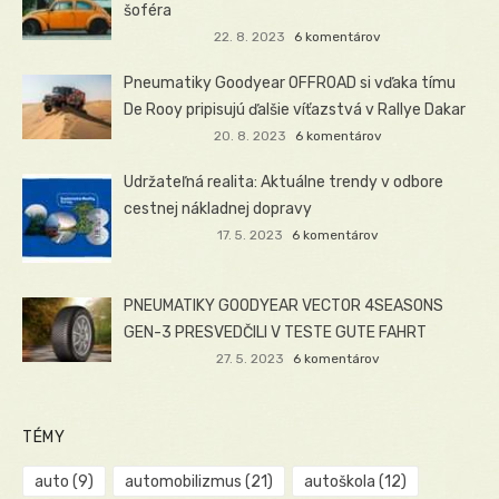
šoféra
22. 8. 2023
6 komentárov
Pneumatiky Goodyear OFFROAD si vďaka tímu
De Rooy pripisujú ďalšie víťazstvá v Rallye Dakar
20. 8. 2023
6 komentárov
Udržateľná realita: Aktuálne trendy v odbore
cestnej nákladnej dopravy
17. 5. 2023
6 komentárov
PNEUMATIKY GOODYEAR VECTOR 4SEASONS
GEN-3 PRESVEDČILI V TESTE GUTE FAHRT
27. 5. 2023
6 komentárov
TÉMY
auto
(9)
automobilizmus
(21)
autoškola
(12)