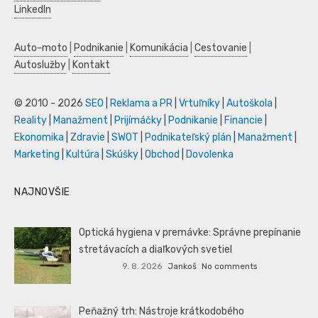
LinkedIn
Auto-moto
|
Podnikanie
|
Komunikácia
|
Cestovanie
|
Autoslužby
|
Kontakt
© 2010 - 2026
SEO
|
Reklama a PR
|
Vrtuľníky
|
Autoškola
|
Reality
|
Manažment
|
Prijímáčky
|
Podnikanie
|
Financie
|
Ekonomika
|
Zdravie
|
SWOT
|
Podnikateľský plán
|
Manažment
|
Marketing
|
Kultúra
|
Skúšky
|
Obchod
|
Dovolenka
NAJNOVŠIE
Optická hygiena v premávke: Správne prepínanie
stretávacích a diaľkových svetiel
9. 8. 2026
Jankoš
No comments
Peňažný trh: Nástroje krátkodobého