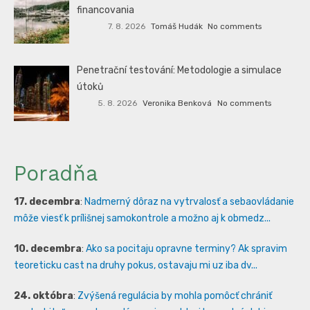
financovania
7. 8. 2026
Tomáš Hudák
No comments
Penetrační testování: Metodologie a simulace
útoků
5. 8. 2026
Veronika Benková
No comments
Poradňa
17. decembra
:
Nadmerný dôraz na vytrvalosť a sebaovládanie
môže viesť k prílišnej samokontrole a možno aj k obmedz...
10. decembra
:
Ako sa pocitaju opravne terminy? Ak spravim
teoreticku cast na druhy pokus, ostavaju mi uz iba dv...
24. októbra
:
Zvýšená regulácia by mohla pomôcť chrániť