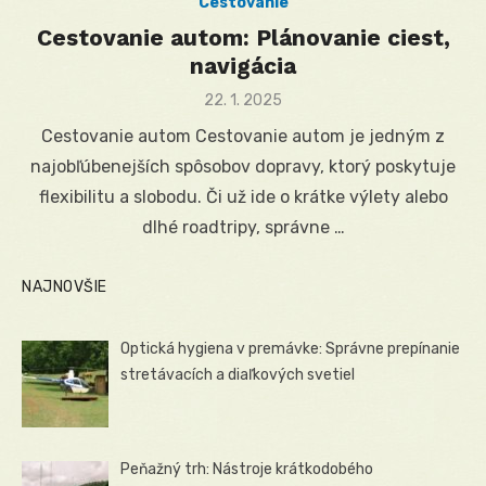
Cestovanie
Cestovanie autom: Plánovanie ciest,
navigácia
Posted
22. 1. 2025
on
Cestovanie autom Cestovanie autom je jedným z
najobľúbenejších spôsobov dopravy, ktorý poskytuje
flexibilitu a slobodu. Či už ide o krátke výlety alebo
dlhé roadtripy, správne …
NAJNOVŠIE
Optická hygiena v premávke: Správne prepínanie
stretávacích a diaľkových svetiel
Peňažný trh: Nástroje krátkodobého