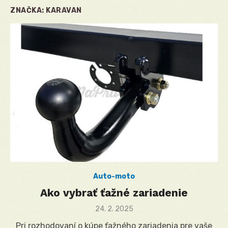
ZNAČKA:
KARAVAN
Auto-moto
Ako vybrať ťažné zariadenie
Posted
24. 2. 2025
on
Pri rozhodovaní o kúpe ťažného zariadenia pre vaše