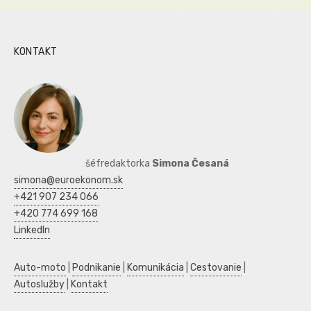
KONTAKT
šéfredaktorka
Simona Česaná
simona@euroekonom.sk
+421 907 234 066
+420 774 699 168
LinkedIn
Auto-moto
|
Podnikanie
|
Komunikácia
|
Cestovanie
|
Autoslužby
|
Kontakt