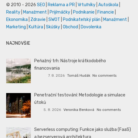
© 2010 - 2026
SEO
|
Reklama a PR
|
Vrtuľníky
|
Autoškola
|
Reality
|
Manažment
|
Prijímáčky
|
Podnikanie
|
Financie
|
Ekonomika
|
Zdravie
|
SWOT
|
Podnikateľský plán
|
Manažment
|
Marketing
|
Kultúra
|
Skúšky
|
Obchod
|
Dovolenka
NAJNOVŠIE
Peňažný trh: Nástroje krátkodobého
financovania
7. 8. 2026
Tomáš Hudák
No comments
Penetrační testování: Metodologie a simulace
útoků
5. 8. 2026
Veronika Benková
No comments
Serverless computing: Funkce jako služba (FaaS)
a bezserverová architektura