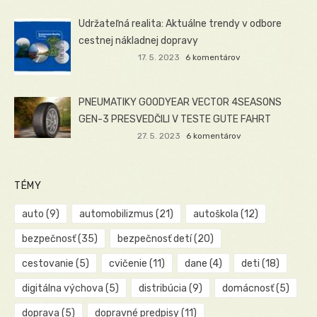
Udržateľná realita: Aktuálne trendy v odbore
cestnej nákladnej dopravy
17. 5. 2023
6 komentárov
PNEUMATIKY GOODYEAR VECTOR 4SEASONS
GEN-3 PRESVEDČILI V TESTE GUTE FAHRT
27. 5. 2023
6 komentárov
TÉMY
auto
(9)
automobilizmus
(21)
autoškola
(12)
bezpečnosť
(35)
bezpečnosť detí
(20)
cestovanie
(5)
cvičenie
(11)
dane
(4)
deti
(18)
digitálna výchova
(5)
distribúcia
(9)
domácnosť
(5)
doprava
(5)
dopravné predpisy
(11)