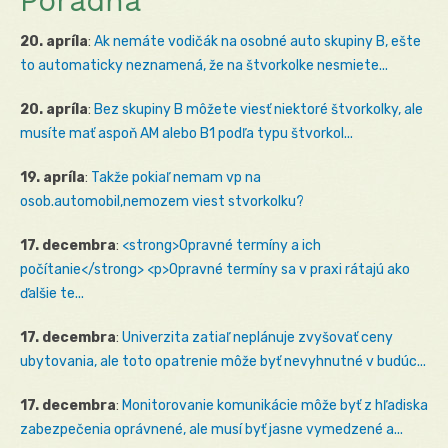
Poradňa
20. apríla
:
Ak nemáte vodičák na osobné auto skupiny B, ešte
to automaticky neznamená, že na štvorkolke nesmiete...
20. apríla
:
Bez skupiny B môžete viesť niektoré štvorkolky, ale
musíte mať aspoň AM alebo B1 podľa typu štvorkol...
19. apríla
:
Takže pokiaľ nemam vp na
osob.automobil,nemozem viest stvorkolku?
17. decembra
:
<strong>Opravné termíny a ich
počítanie</strong> <p>Opravné termíny sa v praxi rátajú ako
ďalšie te...
17. decembra
:
Univerzita zatiaľ neplánuje zvyšovať ceny
ubytovania, ale toto opatrenie môže byť nevyhnutné v budúc...
17. decembra
:
Monitorovanie komunikácie môže byť z hľadiska
zabezpečenia oprávnené, ale musí byť jasne vymedzené a...