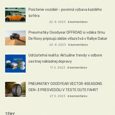
Poistenie vozidiel – povinná výbava každého
šoféra
22. 8. 2023
6 komentárov
Pneumatiky Goodyear OFFROAD si vďaka tímu
De Rooy pripisujú ďalšie víťazstvá v Rallye Dakar
20. 8. 2023
6 komentárov
Udržateľná realita: Aktuálne trendy v odbore
cestnej nákladnej dopravy
17. 5. 2023
6 komentárov
PNEUMATIKY GOODYEAR VECTOR 4SEASONS
GEN-3 PRESVEDČILI V TESTE GUTE FAHRT
27. 5. 2023
6 komentárov
TÉMY