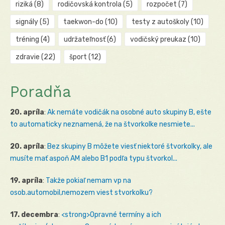
riziká
(8)
rodičovská kontrola
(5)
rozpočet
(7)
signály
(5)
taekwon-do
(10)
testy z autoškoly
(10)
tréning
(4)
udržateľnosť
(6)
vodičský preukaz
(10)
zdravie
(22)
šport
(12)
Poradňa
20. apríla
:
Ak nemáte vodičák na osobné auto skupiny B, ešte
to automaticky neznamená, že na štvorkolke nesmiete...
20. apríla
:
Bez skupiny B môžete viesť niektoré štvorkolky, ale
musíte mať aspoň AM alebo B1 podľa typu štvorkol...
19. apríla
:
Takže pokiaľ nemam vp na
osob.automobil,nemozem viest stvorkolku?
17. decembra
:
<strong>Opravné termíny a ich