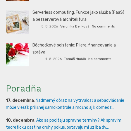
Serverless computing: Funkce jako služba (FaaS)
a bezserverová architektura
5. 8. 2026
Veronika Benková
No comments
Dôchodkové poistenie: Pilere, financovanie a
správa
4. 8. 2026
Tomáš Hudák
No comments
Poradňa
17. decembra
:
Nadmerný dôraz na vytrvalosť a sebaovládanie
môže viesť k prílišnej samokontrole a možno aj k obmedz...
10. decembra
:
Ako sa pocitaju opravne terminy? Ak spravim
teoreticku cast na druhy pokus, ostavaju mi uz iba dv...