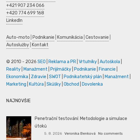
+421 907 234 066
+420 774 699 168
LinkedIn
Auto-moto
|
Podnikanie
|
Komunikácia
|
Cestovanie
|
Autoslužby
|
Kontakt
© 2010 - 2026
SEO
|
Reklama a PR
|
Vrtuľníky
|
Autoškola
|
Reality
|
Manažment
|
Prijímáčky
|
Podnikanie
|
Financie
|
Ekonomika
|
Zdravie
|
SWOT
|
Podnikateľský plán
|
Manažment
|
Marketing
|
Kultúra
|
Skúšky
|
Obchod
|
Dovolenka
NAJNOVŠIE
Penetrační testování: Metodologie a simulace
útoků
5. 8. 2026
Veronika Benková
No comments