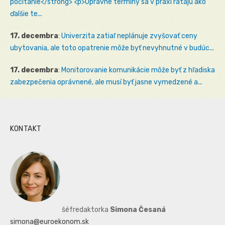
počítanie</strong> <p>Opravné termíny sa v praxi rátajú ako
ďalšie te...
17. decembra
:
Univerzita zatiaľ neplánuje zvyšovať ceny
ubytovania, ale toto opatrenie môže byť nevyhnutné v budúc...
17. decembra
:
Monitorovanie komunikácie môže byť z hľadiska
zabezpečenia oprávnené, ale musí byť jasne vymedzené a...
KONTAKT
šéfredaktorka
Simona Česaná
simona@euroekonom.sk