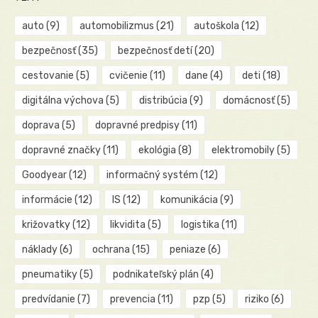
auto
(9)
automobilizmus
(21)
autoškola
(12)
bezpečnosť
(35)
bezpečnosť detí
(20)
cestovanie
(5)
cvičenie
(11)
dane
(4)
deti
(18)
digitálna výchova
(5)
distribúcia
(9)
domácnosť
(5)
doprava
(5)
dopravné predpisy
(11)
dopravné značky
(11)
ekológia
(8)
elektromobily
(5)
Goodyear
(12)
informačný systém
(12)
informácie
(12)
IS
(12)
komunikácia
(9)
križovatky
(12)
likvidita
(5)
logistika
(11)
náklady
(6)
ochrana
(15)
peniaze
(6)
pneumatiky
(5)
podnikateľský plán
(4)
predvídanie
(7)
prevencia
(11)
pzp
(5)
riziko
(6)