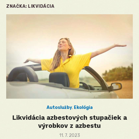
ZNAČKA:
LIKVIDÁCIA
Autoslužby
,
Ekológia
Likvidácia azbestových stupačiek a
výrobkov z azbestu
Posted
11. 7. 2023