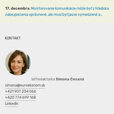
17. decembra
:
Monitorovanie komunikácie môže byť z hľadiska
zabezpečenia oprávnené, ale musí byť jasne vymedzené a...
KONTAKT
šéfredaktorka
Simona Česaná
simona@euroekonom.sk
+421 907 234 066
+420 774 699 168
LinkedIn