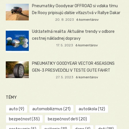
Pneumatiky Goodyear OFFROAD si vďaka tímu
De Rooy pripisujú ďalšie víťazstvá v Rallye Dakar
20. 8. 2023
6 komentárov
Udržateľná realita: Aktuálne trendy v odbore
cestnej nákladnej dopravy
17. 5. 2023
6 komentárov
PNEUMATIKY GOODYEAR VECTOR 4SEASONS
GEN-3 PRESVEDČILI V TESTE GUTE FAHRT
27. 5. 2023
6 komentárov
TÉMY
auto
(9)
automobilizmus
(21)
autoškola
(12)
bezpečnosť
(35)
bezpečnosť detí
(20)