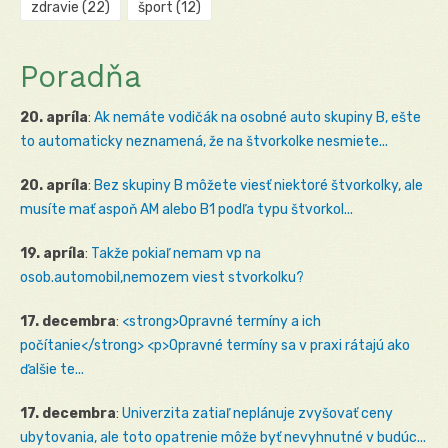
zdravie
(22)
šport
(12)
Poradňa
20. apríla
:
Ak nemáte vodičák na osobné auto skupiny B, ešte
to automaticky neznamená, že na štvorkolke nesmiete...
20. apríla
:
Bez skupiny B môžete viesť niektoré štvorkolky, ale
musíte mať aspoň AM alebo B1 podľa typu štvorkol...
19. apríla
:
Takže pokiaľ nemam vp na
osob.automobil,nemozem viest stvorkolku?
17. decembra
:
<strong>Opravné termíny a ich
počítanie</strong> <p>Opravné termíny sa v praxi rátajú ako
ďalšie te...
17. decembra
:
Univerzita zatiaľ neplánuje zvyšovať ceny
ubytovania, ale toto opatrenie môže byť nevyhnutné v budúc...