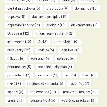
cestovanie
(5)
cvičenie
(11)
dane
(4)
deti
(18)
digitálna výchova
(5)
distribúcia
(9)
domácnosť
(5)
doprava
(5)
dopravné predpisy
(11)
dopravné značky
(11)
ekológia
(8)
elektromobily
(5)
Goodyear
(12)
informačný systém
(12)
informácie
(12)
IS
(12)
komunikácia
(9)
križovatky
(12)
likvidita
(6)
logistika
(11)
náklady
(6)
ochrana
(15)
peniaze
(6)
pneumatiky
(5)
podnikateľský plán
(4)
predvídanie
(7)
prevencia
(11)
pzp
(5)
riziko
(6)
riziká
(8)
rodičovská kontrola
(5)
rozpočet
(7)
signály
(5)
taekwon-do
(10)
testy z autoškoly
(10)
tréning
(4)
udržateľnosť
(6)
vodičský preukaz
(10)