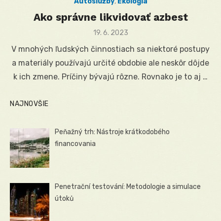
Autoslužby
,
Ekológia
Ako správne likvidovať azbest
Posted
19. 6. 2023
on
V mnohých ľudských činnostiach sa niektoré postupy
a materiály používajú určité obdobie ale neskôr dôjde
k ich zmene. Príčiny bývajú rôzne. Rovnako je to aj …
NAJNOVŠIE
Peňažný trh: Nástroje krátkodobého
financovania
Penetrační testování: Metodologie a simulace
útoků