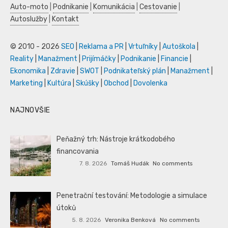
Auto-moto
|
Podnikanie
|
Komunikácia
|
Cestovanie
|
Autoslužby
|
Kontakt
© 2010 - 2026
SEO
|
Reklama a PR
|
Vrtuľníky
|
Autoškola
|
Reality
|
Manažment
|
Prijímáčky
|
Podnikanie
|
Financie
|
Ekonomika
|
Zdravie
|
SWOT
|
Podnikateľský plán
|
Manažment
|
Marketing
|
Kultúra
|
Skúšky
|
Obchod
|
Dovolenka
NAJNOVŠIE
Peňažný trh: Nástroje krátkodobého
financovania
7. 8. 2026
Tomáš Hudák
No comments
Penetrační testování: Metodologie a simulace
útoků
5. 8. 2026
Veronika Benková
No comments