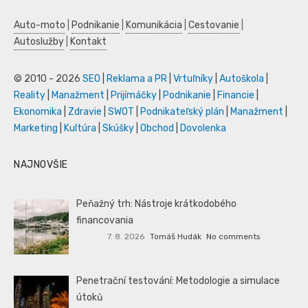
Auto-moto
|
Podnikanie
|
Komunikácia
|
Cestovanie
|
Autoslužby
|
Kontakt
© 2010 - 2026
SEO
|
Reklama a PR
|
Vrtuľníky
|
Autoškola
|
Reality
|
Manažment
|
Prijímáčky
|
Podnikanie
|
Financie
|
Ekonomika
|
Zdravie
|
SWOT
|
Podnikateľský plán
|
Manažment
|
Marketing
|
Kultúra
|
Skúšky
|
Obchod
|
Dovolenka
NAJNOVŠIE
Peňažný trh: Nástroje krátkodobého
financovania
7. 8. 2026
Tomáš Hudák
No comments
Penetrační testování: Metodologie a simulace
útoků