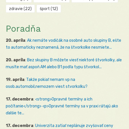
zdravie
(22)
šport
(12)
Poradňa
20. apríla
:
Ak nemáte vodičák na osobné auto skupiny B, ešte
to automaticky neznamená, že na štvorkolke nesmiete...
20. apríla
:
Bez skupiny B môžete viesť niektoré štvorkolky, ale
musíte mať aspoň AM alebo B1 podľa typu štvorkol...
19. apríla
:
Takže pokiaľ nemam vp na
osob.automobil,nemozem viest stvorkolku?
17. decembra
:
<strong>Opravné termíny a ich
počítanie</strong> <p>Opravné termíny sa v praxi rátajú ako
ďalšie te...
17. decembra
:
Univerzita zatiaľ neplánuje zvyšovať ceny