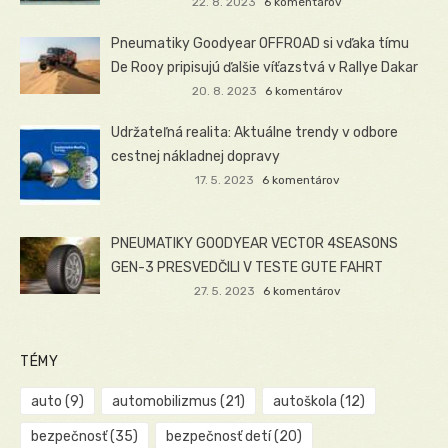
22. 8. 2023
6 komentárov
Pneumatiky Goodyear OFFROAD si vďaka tímu
De Rooy pripisujú ďalšie víťazstvá v Rallye Dakar
20. 8. 2023
6 komentárov
Udržateľná realita: Aktuálne trendy v odbore
cestnej nákladnej dopravy
17. 5. 2023
6 komentárov
PNEUMATIKY GOODYEAR VECTOR 4SEASONS
GEN-3 PRESVEDČILI V TESTE GUTE FAHRT
27. 5. 2023
6 komentárov
TÉMY
auto
(9)
automobilizmus
(21)
autoškola
(12)
bezpečnosť
(35)
bezpečnosť detí
(20)