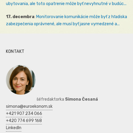
ubytovania, ale toto opatrenie môže byť nevyhnutné v budúc...
17. decembra
:
Monitorovanie komunikácie môže byť z hľadiska
zabezpečenia oprávnené, ale musí byť jasne vymedzené a...
KONTAKT
šéfredaktorka
Simona Česaná
simona@euroekonom.sk
+421 907 234 066
+420 774 699 168
LinkedIn