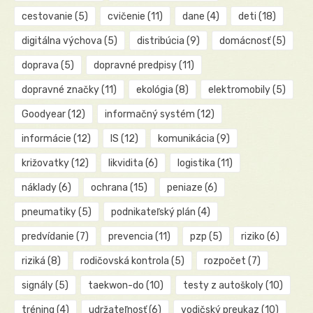
cestovanie
(5)
cvičenie
(11)
dane
(4)
deti
(18)
digitálna výchova
(5)
distribúcia
(9)
domácnosť
(5)
doprava
(5)
dopravné predpisy
(11)
dopravné značky
(11)
ekológia
(8)
elektromobily
(5)
Goodyear
(12)
informačný systém
(12)
informácie
(12)
IS
(12)
komunikácia
(9)
križovatky
(12)
likvidita
(6)
logistika
(11)
náklady
(6)
ochrana
(15)
peniaze
(6)
pneumatiky
(5)
podnikateľský plán
(4)
predvídanie
(7)
prevencia
(11)
pzp
(5)
riziko
(6)
riziká
(8)
rodičovská kontrola
(5)
rozpočet
(7)
signály
(5)
taekwon-do
(10)
testy z autoškoly
(10)
tréning
(4)
udržateľnosť
(6)
vodičský preukaz
(10)