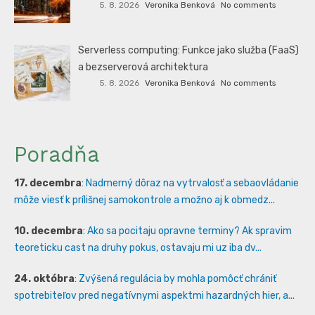
5. 8. 2026
Veronika Benková
No comments
Serverless computing: Funkce jako služba (FaaS)
a bezserverová architektura
5. 8. 2026
Veronika Benková
No comments
Poradňa
17. decembra
:
Nadmerný dôraz na vytrvalosť a sebaovládanie
môže viesť k prílišnej samokontrole a možno aj k obmedz...
10. decembra
:
Ako sa pocitaju opravne terminy? Ak spravim
teoreticku cast na druhy pokus, ostavaju mi uz iba dv...
24. októbra
:
Zvýšená regulácia by mohla pomôcť chrániť
spotrebiteľov pred negatívnymi aspektmi hazardných hier, a...