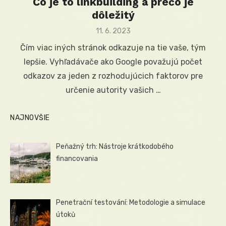
Čo je to linkbuilding a prečo je
dôležitý
Posted
11. 6. 2023
on
Čím viac iných stránok odkazuje na tie vaše, tým
lepšie. Vyhľadávače ako Google považujú počet
odkazov za jeden z rozhodujúcich faktorov pre
určenie autority vašich …
NAJNOVŠIE
Peňažný trh: Nástroje krátkodobého
financovania
Penetrační testování: Metodologie a simulace
útoků