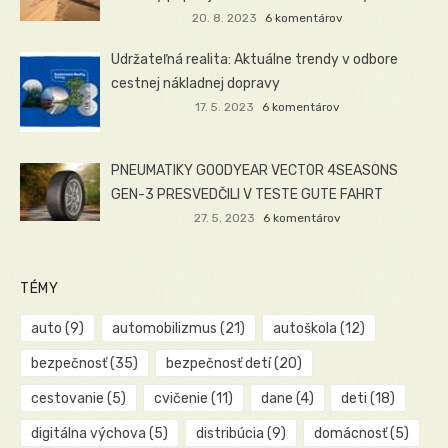
20. 8. 2023
6 komentárov
Udržateľná realita: Aktuálne trendy v odbore
cestnej nákladnej dopravy
17. 5. 2023
6 komentárov
PNEUMATIKY GOODYEAR VECTOR 4SEASONS
GEN-3 PRESVEDČILI V TESTE GUTE FAHRT
27. 5. 2023
6 komentárov
TÉMY
auto
(9)
automobilizmus
(21)
autoškola
(12)
bezpečnosť
(35)
bezpečnosť detí
(20)
cestovanie
(5)
cvičenie
(11)
dane
(4)
deti
(18)
digitálna výchova
(5)
distribúcia
(9)
domácnosť
(5)