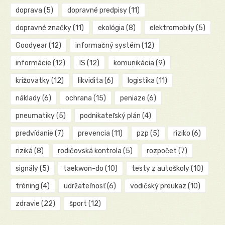
doprava
(5)
dopravné predpisy
(11)
dopravné značky
(11)
ekológia
(8)
elektromobily
(5)
Goodyear
(12)
informačný systém
(12)
informácie
(12)
IS
(12)
komunikácia
(9)
križovatky
(12)
likvidita
(6)
logistika
(11)
náklady
(6)
ochrana
(15)
peniaze
(6)
pneumatiky
(5)
podnikateľský plán
(4)
predvídanie
(7)
prevencia
(11)
pzp
(5)
riziko
(6)
riziká
(8)
rodičovská kontrola
(5)
rozpočet
(7)
signály
(5)
taekwon-do
(10)
testy z autoškoly
(10)
tréning
(4)
udržateľnosť
(6)
vodičský preukaz
(10)
zdravie
(22)
šport
(12)