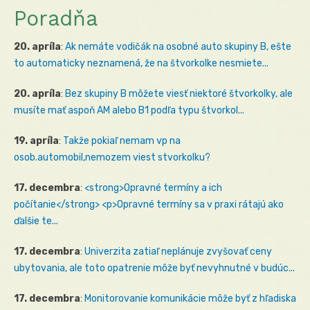
Poradňa
20. apríla
:
Ak nemáte vodičák na osobné auto skupiny B, ešte
to automaticky neznamená, že na štvorkolke nesmiete...
20. apríla
:
Bez skupiny B môžete viesť niektoré štvorkolky, ale
musíte mať aspoň AM alebo B1 podľa typu štvorkol...
19. apríla
:
Takže pokiaľ nemam vp na
osob.automobil,nemozem viest stvorkolku?
17. decembra
:
<strong>Opravné termíny a ich
počítanie</strong> <p>Opravné termíny sa v praxi rátajú ako
ďalšie te...
17. decembra
:
Univerzita zatiaľ neplánuje zvyšovať ceny
ubytovania, ale toto opatrenie môže byť nevyhnutné v budúc...
17. decembra
:
Monitorovanie komunikácie môže byť z hľadiska