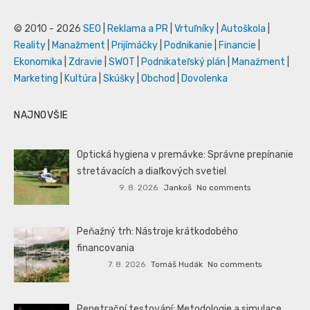
© 2010 - 2026
SEO
|
Reklama a PR
|
Vrtuľníky
|
Autoškola
|
Reality
|
Manažment
|
Prijímáčky
|
Podnikanie
|
Financie
|
Ekonomika
|
Zdravie
|
SWOT
|
Podnikateľský plán
|
Manažment
|
Marketing
|
Kultúra
|
Skúšky
|
Obchod
|
Dovolenka
NAJNOVŠIE
Optická hygiena v premávke: Správne prepínanie
stretávacích a diaľkových svetiel
9. 8. 2026
Jankoš
No comments
Peňažný trh: Nástroje krátkodobého
financovania
7. 8. 2026
Tomáš Hudák
No comments
Penetrační testování: Metodologie a simulace