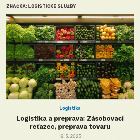
ZNAČKA:
LOGISTICKÉ SLUŽBY
Logistika
Logistika a preprava: Zásobovací
reťazec, preprava tovaru
Posted
18. 3. 2025