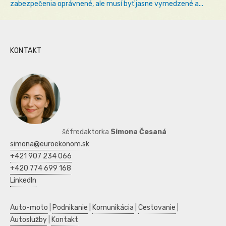
zabezpečenia oprávnené, ale musí byť jasne vymedzené a...
KONTAKT
šéfredaktorka
Simona Česaná
simona@euroekonom.sk
+421 907 234 066
+420 774 699 168
LinkedIn
Auto-moto
|
Podnikanie
|
Komunikácia
|
Cestovanie
|
Autoslužby
|
Kontakt