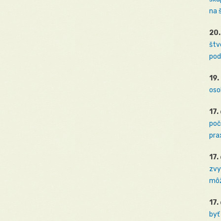
na 
20.
štv
pod
19.
oso
17.
poč
prax
17.
zvy
môž
17.
byť