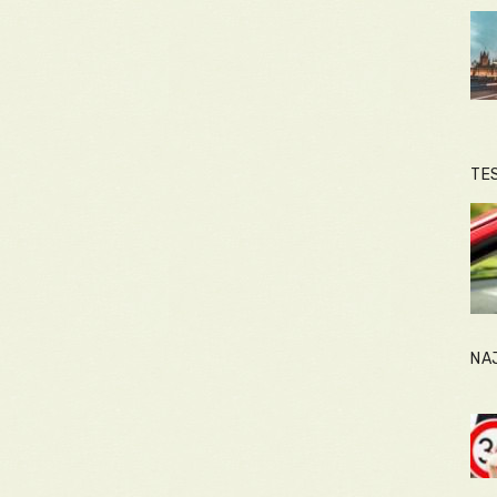
TE
NA