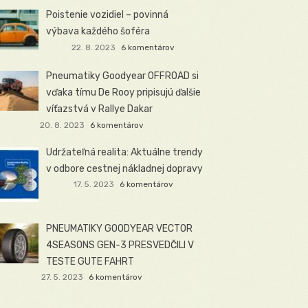
Poistenie vozidiel – povinná
výbava každého šoféra
22. 8. 2023
6 komentárov
Pneumatiky Goodyear OFFROAD si
vďaka tímu De Rooy pripisujú ďalšie
víťazstvá v Rallye Dakar
20. 8. 2023
6 komentárov
Udržateľná realita: Aktuálne trendy
v odbore cestnej nákladnej dopravy
17. 5. 2023
6 komentárov
PNEUMATIKY GOODYEAR VECTOR
4SEASONS GEN-3 PRESVEDČILI V
TESTE GUTE FAHRT
27. 5. 2023
6 komentárov