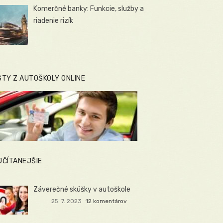
Komerčné banky: Funkcie, služby a
riadenie rizík
STY Z AUTOŠKOLY ONLINE
JČÍTANEJŠIE
Záverečné skúšky v autoškole
25. 7. 2023
12 komentárov