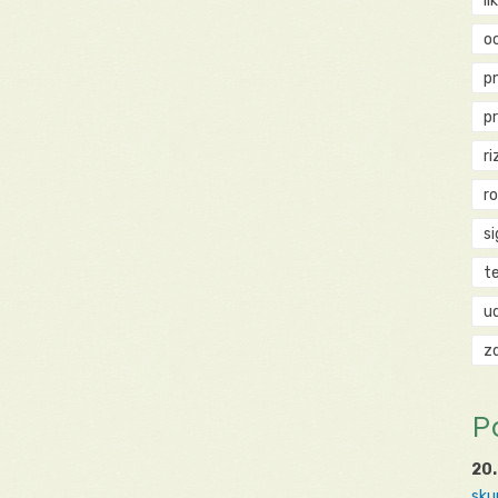
li
o
p
p
ri
r
si
t
u
z
P
20.
sku