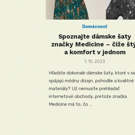
Domácnosť
Spoznajte dámske šaty
značky Medicine – čiže št
a komfort v jednom
Posted
1. 10. 2023
on
Hľadáte dokonalé dámske šaty, ktoré v s
spájajú módny dizajn, pohodlie a kvalitné
materiály? Už nemusíte prehliadať
internetové obchody, pretože značka
Medicine má to, čo …