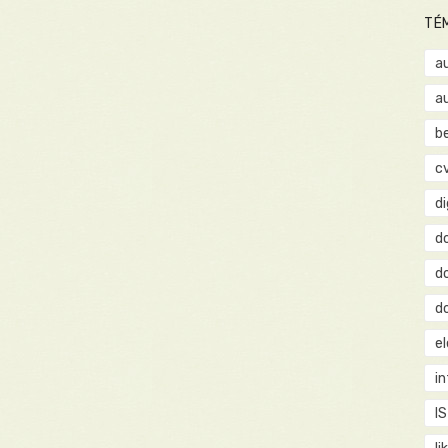
TÉ
a
a
b
c
d
d
d
d
e
i
IS