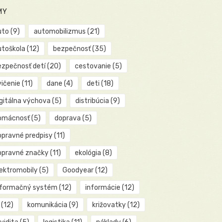
MY
uto
(9)
automobilizmus
(21)
utoškola
(12)
bezpečnosť
(35)
ezpečnosť detí
(20)
cestovanie
(5)
vičenie
(11)
dane
(4)
deti
(18)
igitálna výchova
(5)
distribúcia
(9)
omácnosť
(5)
doprava
(5)
opravné predpisy
(11)
opravné značky
(11)
ekológia
(8)
lektromobily
(5)
Goodyear
(12)
nformačný systém
(12)
informácie
(12)
(12)
komunikácia
(9)
križovatky
(12)