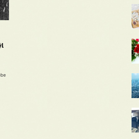
ýl
ebe