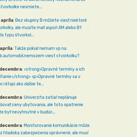
štvorkolke nesmiete...
 apríla
:
Bez skupiny B môžete viesť niektoré
orkolky, ale musíte mať aspoň AM alebo B1
ľa typu štvorkol...
 apríla
:
Takže pokiaľ nemam vp na
b.automobil,nemozem viest stvorkolku?
 decembra
:
<strong>Opravné termíny a ich
ítanie</strong> <p>Opravné termíny sa v
i rátajú ako ďalšie te...
 decembra
:
Univerzita zatiaľ neplánuje
šovať ceny ubytovania, ale toto opatrenie
e byť nevyhnutné v budúc...
 decembra
:
Monitorovanie komunikácie môže
 z hľadiska zabezpečenia oprávnené, ale musí