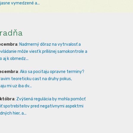
 jasne vymedzené a...
radňa
decembra
:
Nadmerný dôraz na vytrvalosť a
vládanie môže viesť k prílišnej samokontrole a
 aj k obmedz...
decembra
:
Ako sa pocitaju opravne terminy?
ravim teoreticku cast na druhy pokus,
ju mi uz iba dv...
októbra
:
Zvýšená regulácia by mohla pomôcť
iť spotrebiteľov pred negatívnymi aspektmi
ných hier, a...