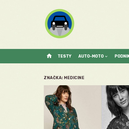
Skip
to
content
home
TESTY
AUTO-MOTO
PODNI
ZNAČKA:
MEDICINE