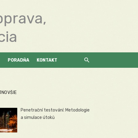
oprava,
cia
PORADŇA
KONTAKT
JNOVŠIE
Penetrační testování: Metodologie
a simulace útoků