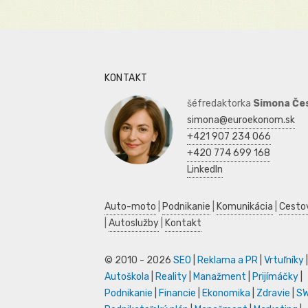
KONTAKT
šéfredaktorka
Simona Če
simona@euroekonom.sk
+421 907 234 066
+420 774 699 168
LinkedIn
Auto-moto
|
Podnikanie
|
Komunikácia
|
Cesto
|
Autoslužby
|
Kontakt
© 2010 - 2026
SEO
|
Reklama a PR
|
Vrtuľníky
|
Autoškola
|
Reality
|
Manažment
|
Prijímáčky
|
Podnikanie
|
Financie
|
Ekonomika
|
Zdravie
|
S