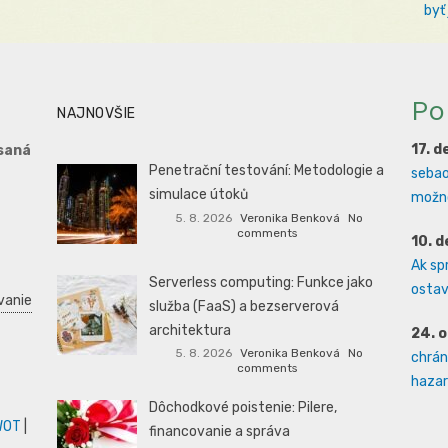
byť
Po
NAJNOVŠIE
17. 
saná
Penetrační testování: Metodologie a
sebao
simulace útoků
možno
5. 8. 2026
Veronika Benková
No
comments
10. 
Ak sp
Serverless computing: Funkce jako
ostava
vanie
služba (FaaS) a bezserverová
architektura
24. 
5. 8. 2026
Veronika Benková
No
chrán
comments
hazard
Dôchodkové poistenie: Pilere,
WOT
|
financovanie a správa