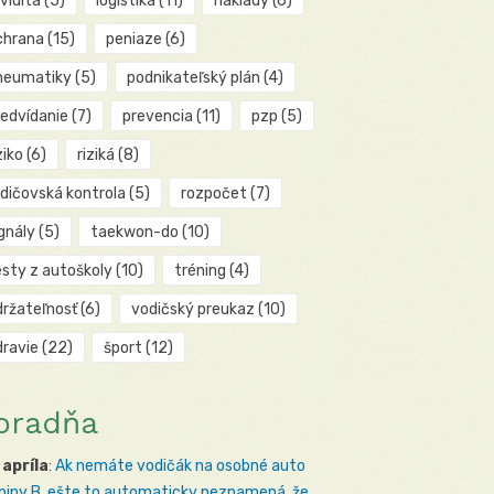
kvidita
(5)
logistika
(11)
náklady
(6)
chrana
(15)
peniaze
(6)
neumatiky
(5)
podnikateľský plán
(4)
redvídanie
(7)
prevencia
(11)
pzp
(5)
ziko
(6)
riziká
(8)
odičovská kontrola
(5)
rozpočet
(7)
gnály
(5)
taekwon-do
(10)
esty z autoškoly
(10)
tréning
(4)
držateľnosť
(6)
vodičský preukaz
(10)
dravie
(22)
šport
(12)
oradňa
 apríla
:
Ak nemáte vodičák na osobné auto
piny B, ešte to automaticky neznamená, že