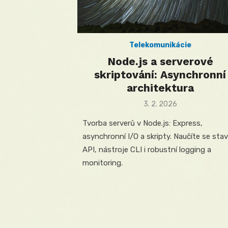
Telekomunikácie
Node.js a serverové
skriptování: Asynchronní
architektura
Posted
3. 2. 2026
on
Tvorba serverů v Node.js: Express,
asynchronní I/O a skripty. Naučíte se sta
API, nástroje CLI i robustní logging a
monitoring.