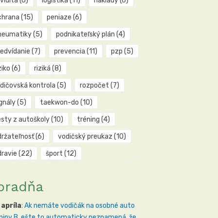
kvidita
(6)
logistika
(11)
náklady
(6)
chrana
(15)
peniaze
(6)
neumatiky
(5)
podnikateľský plán
(4)
redvídanie
(7)
prevencia
(11)
pzp
(5)
ziko
(6)
riziká
(8)
odičovská kontrola
(5)
rozpočet
(7)
gnály
(5)
taekwon-do
(10)
esty z autoškoly
(10)
tréning
(4)
držateľnosť
(6)
vodičský preukaz
(10)
dravie
(22)
šport
(12)
oradňa
 apríla
:
Ak nemáte vodičák na osobné auto
piny B, ešte to automaticky neznamená, že