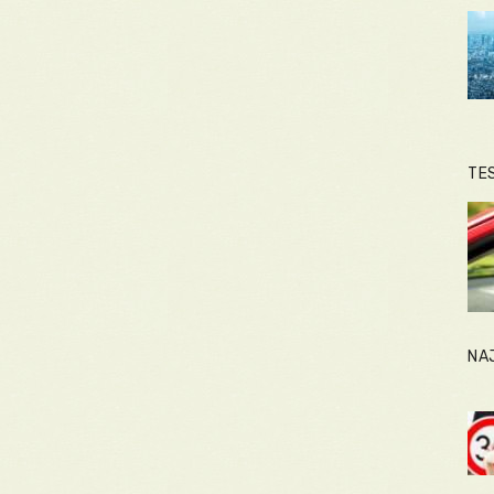
TE
NA