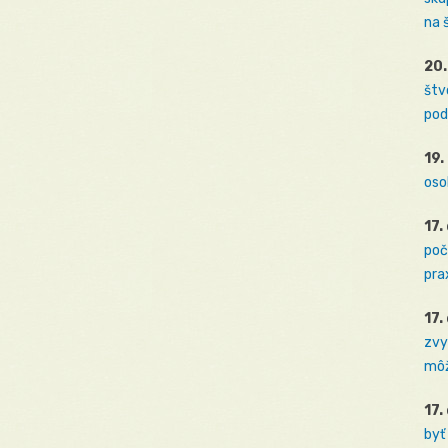
na 
20.
štv
pod
19.
oso
17.
poč
prax
17.
zvy
môž
17.
byť