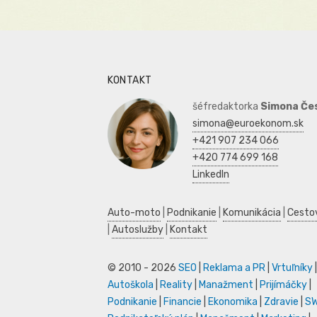
KONTAKT
šéfredaktorka
Simona Če
simona@euroekonom.sk
+421 907 234 066
+420 774 699 168
LinkedIn
Auto-moto
|
Podnikanie
|
Komunikácia
|
Cesto
|
Autoslužby
|
Kontakt
© 2010 - 2026
SEO
|
Reklama a PR
|
Vrtuľníky
|
Autoškola
|
Reality
|
Manažment
|
Prijímáčky
|
Podnikanie
|
Financie
|
Ekonomika
|
Zdravie
|
S