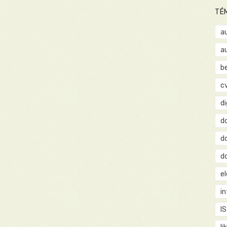
TÉ
a
a
b
c
d
d
d
d
e
i
IS