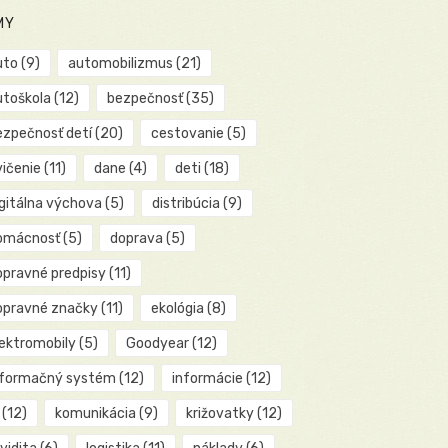
MY
uto
(9)
automobilizmus
(21)
utoškola
(12)
bezpečnosť
(35)
ezpečnosť detí
(20)
cestovanie
(5)
vičenie
(11)
dane
(4)
deti
(18)
igitálna výchova
(5)
distribúcia
(9)
omácnosť
(5)
doprava
(5)
opravné predpisy
(11)
opravné značky
(11)
ekológia
(8)
lektromobily
(5)
Goodyear
(12)
nformačný systém
(12)
informácie
(12)
(12)
komunikácia
(9)
križovatky
(12)