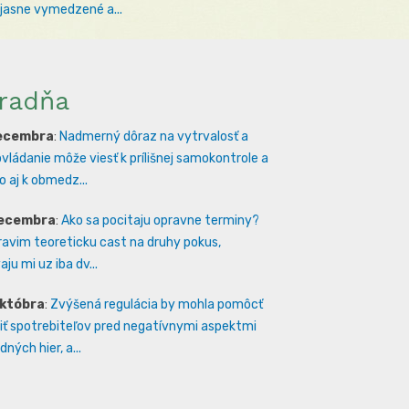
 jasne vymedzené a...
radňa
decembra
:
Nadmerný dôraz na vytrvalosť a
vládanie môže viesť k prílišnej samokontrole a
 aj k obmedz...
decembra
:
Ako sa pocitaju opravne terminy?
ravim teoreticku cast na druhy pokus,
ju mi uz iba dv...
októbra
:
Zvýšená regulácia by mohla pomôcť
iť spotrebiteľov pred negatívnymi aspektmi
ných hier, a...