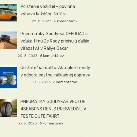
Poistenie vozidiel – povinná
výbava každého šoféra
22. 8. 2023
6 komentárov
Pneumatiky Goodyear OFFROAD si
vďaka tímu De Rooy pripisujú ďalšie
víťazstvá v Rallye Dakar
20. 8. 2023
6 komentárov
Udržateľná realita: Aktuálne trendy
v odbore cestnej nákladnej dopravy
17. 5. 2023
6 komentárov
PNEUMATIKY GOODYEAR VECTOR
4SEASONS GEN-3 PRESVEDČILI V
TESTE GUTE FAHRT
27. 5. 2023
6 komentárov