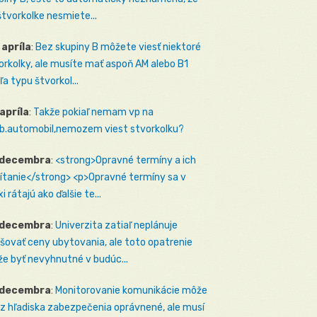
štvorkolke nesmiete...
 apríla
:
Bez skupiny B môžete viesť niektoré
orkolky, ale musíte mať aspoň AM alebo B1
ľa typu štvorkol...
 apríla
:
Takže pokiaľ nemam vp na
b.automobil,nemozem viest stvorkolku?
 decembra
:
<strong>Opravné termíny a ich
ítanie</strong> <p>Opravné termíny sa v
i rátajú ako ďalšie te...
 decembra
:
Univerzita zatiaľ neplánuje
šovať ceny ubytovania, ale toto opatrenie
e byť nevyhnutné v budúc...
 decembra
:
Monitorovanie komunikácie môže
 z hľadiska zabezpečenia oprávnené, ale musí