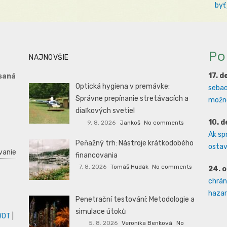
byť
Po
NAJNOVŠIE
17. 
saná
Optická hygiena v premávke:
sebao
Správne prepínanie stretávacích a
možno
diaľkových svetiel
10. 
9. 8. 2026
Jankoš
No comments
Ak sp
Peňažný trh: Nástroje krátkodobého
ostava
vanie
financovania
7. 8. 2026
Tomáš Hudák
No comments
24. 
chrán
hazard
Penetrační testování: Metodologie a
simulace útoků
WOT
|
5. 8. 2026
Veronika Benková
No