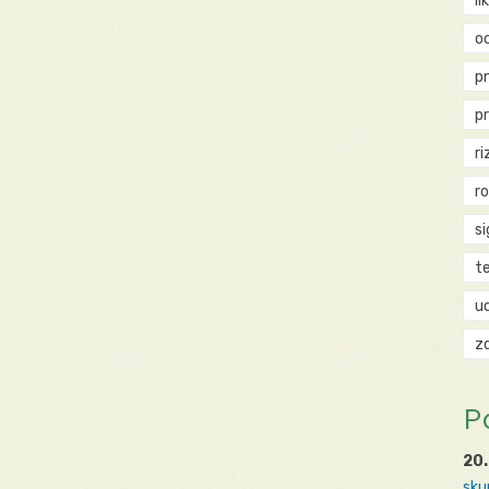
li
o
p
p
ri
r
si
t
u
z
P
20.
sku