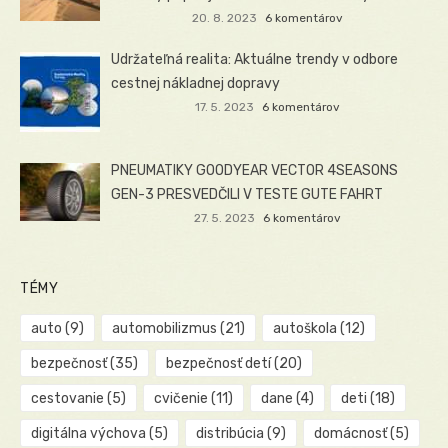
20. 8. 2023
6 komentárov
Udržateľná realita: Aktuálne trendy v odbore
cestnej nákladnej dopravy
17. 5. 2023
6 komentárov
PNEUMATIKY GOODYEAR VECTOR 4SEASONS
GEN-3 PRESVEDČILI V TESTE GUTE FAHRT
27. 5. 2023
6 komentárov
TÉMY
auto
(9)
automobilizmus
(21)
autoškola
(12)
bezpečnosť
(35)
bezpečnosť detí
(20)
cestovanie
(5)
cvičenie
(11)
dane
(4)
deti
(18)
digitálna výchova
(5)
distribúcia
(9)
domácnosť
(5)