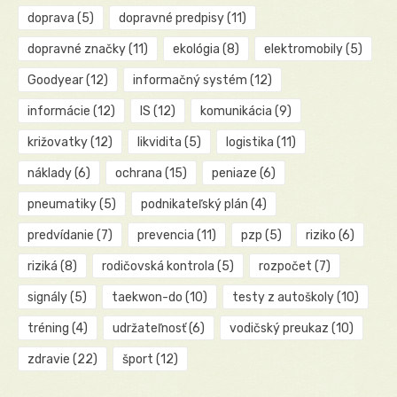
doprava
(5)
dopravné predpisy
(11)
dopravné značky
(11)
ekológia
(8)
elektromobily
(5)
Goodyear
(12)
informačný systém
(12)
informácie
(12)
IS
(12)
komunikácia
(9)
križovatky
(12)
likvidita
(5)
logistika
(11)
náklady
(6)
ochrana
(15)
peniaze
(6)
pneumatiky
(5)
podnikateľský plán
(4)
predvídanie
(7)
prevencia
(11)
pzp
(5)
riziko
(6)
riziká
(8)
rodičovská kontrola
(5)
rozpočet
(7)
signály
(5)
taekwon-do
(10)
testy z autoškoly
(10)
tréning
(4)
udržateľnosť
(6)
vodičský preukaz
(10)
zdravie
(22)
šport
(12)