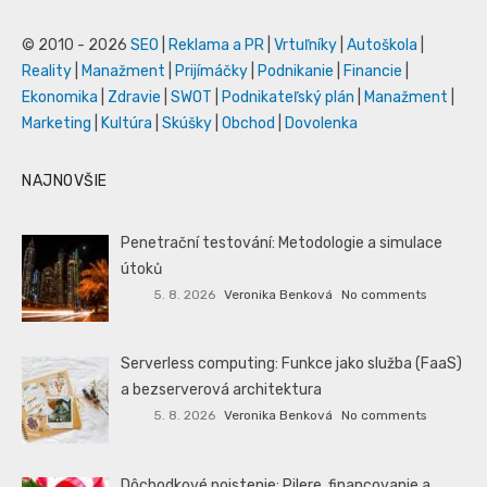
© 2010 - 2026
SEO
|
Reklama a PR
|
Vrtuľníky
|
Autoškola
|
Reality
|
Manažment
|
Prijímáčky
|
Podnikanie
|
Financie
|
Ekonomika
|
Zdravie
|
SWOT
|
Podnikateľský plán
|
Manažment
|
Marketing
|
Kultúra
|
Skúšky
|
Obchod
|
Dovolenka
NAJNOVŠIE
Penetrační testování: Metodologie a simulace
útoků
5. 8. 2026
Veronika Benková
No comments
Serverless computing: Funkce jako služba (FaaS)
a bezserverová architektura
5. 8. 2026
Veronika Benková
No comments
Dôchodkové poistenie: Pilere, financovanie a