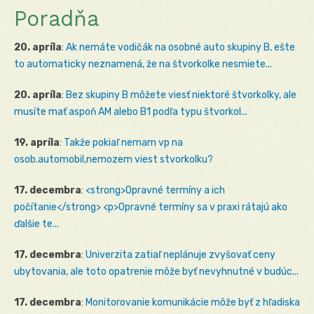
Poradňa
20. apríla
:
Ak nemáte vodičák na osobné auto skupiny B, ešte
to automaticky neznamená, že na štvorkolke nesmiete...
20. apríla
:
Bez skupiny B môžete viesť niektoré štvorkolky, ale
musíte mať aspoň AM alebo B1 podľa typu štvorkol...
19. apríla
:
Takže pokiaľ nemam vp na
osob.automobil,nemozem viest stvorkolku?
17. decembra
:
<strong>Opravné termíny a ich
počítanie</strong> <p>Opravné termíny sa v praxi rátajú ako
ďalšie te...
17. decembra
:
Univerzita zatiaľ neplánuje zvyšovať ceny
ubytovania, ale toto opatrenie môže byť nevyhnutné v budúc...
17. decembra
:
Monitorovanie komunikácie môže byť z hľadiska