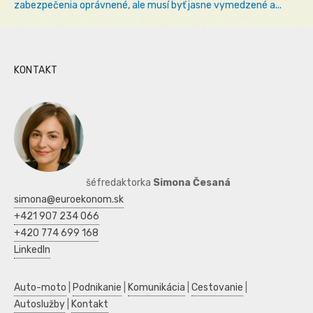
zabezpečenia oprávnené, ale musí byť jasne vymedzené a...
KONTAKT
šéfredaktorka
Simona Česaná
simona@euroekonom.sk
+421 907 234 066
+420 774 699 168
LinkedIn
Auto-moto
|
Podnikanie
|
Komunikácia
|
Cestovanie
|
Autoslužby
|
Kontakt