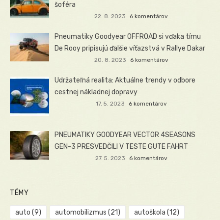
šoféra
22. 8. 2023
6 komentárov
Pneumatiky Goodyear OFFROAD si vďaka tímu
De Rooy pripisujú ďalšie víťazstvá v Rallye Dakar
20. 8. 2023
6 komentárov
Udržateľná realita: Aktuálne trendy v odbore
cestnej nákladnej dopravy
17. 5. 2023
6 komentárov
PNEUMATIKY GOODYEAR VECTOR 4SEASONS
GEN-3 PRESVEDČILI V TESTE GUTE FAHRT
27. 5. 2023
6 komentárov
TÉMY
auto
(9)
automobilizmus
(21)
autoškola
(12)