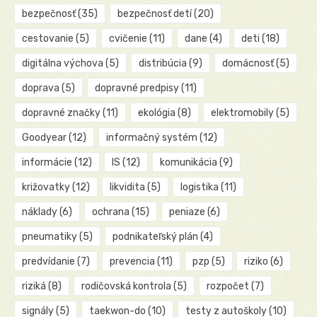
bezpečnosť
(35)
bezpečnosť detí
(20)
cestovanie
(5)
cvičenie
(11)
dane
(4)
deti
(18)
digitálna výchova
(5)
distribúcia
(9)
domácnosť
(5)
doprava
(5)
dopravné predpisy
(11)
dopravné značky
(11)
ekológia
(8)
elektromobily
(5)
Goodyear
(12)
informačný systém
(12)
informácie
(12)
IS
(12)
komunikácia
(9)
križovatky
(12)
likvidita
(5)
logistika
(11)
náklady
(6)
ochrana
(15)
peniaze
(6)
pneumatiky
(5)
podnikateľský plán
(4)
predvídanie
(7)
prevencia
(11)
pzp
(5)
riziko
(6)
riziká
(8)
rodičovská kontrola
(5)
rozpočet
(7)
signály
(5)
taekwon-do
(10)
testy z autoškoly
(10)