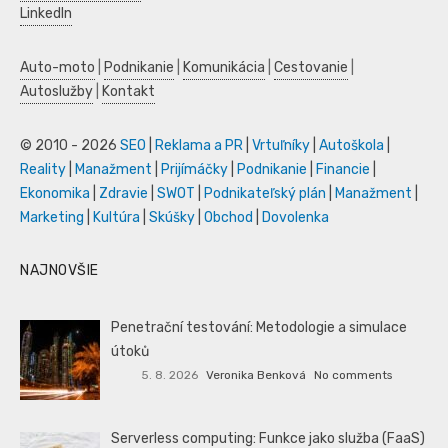
LinkedIn
Auto-moto
|
Podnikanie
|
Komunikácia
|
Cestovanie
|
Autoslužby
|
Kontakt
© 2010 - 2026
SEO
|
Reklama a PR
|
Vrtuľníky
|
Autoškola
|
Reality
|
Manažment
|
Prijímáčky
|
Podnikanie
|
Financie
|
Ekonomika
|
Zdravie
|
SWOT
|
Podnikateľský plán
|
Manažment
|
Marketing
|
Kultúra
|
Skúšky
|
Obchod
|
Dovolenka
NAJNOVŠIE
Penetrační testování: Metodologie a simulace
útoků
5. 8. 2026
Veronika Benková
No comments
Serverless computing: Funkce jako služba (FaaS)