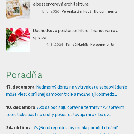
a bezserverová architektura
5. 8. 2026
Veronika Benková
No comments
Dôchodkové poistenie: Pilere, financovanie a
správa
4. 8. 2026
Tomáš Hudák
No comments
Poradňa
17. decembra
:
Nadmerný dôraz na vytrvalosť a sebaovládanie
môže viesť k prílišnej samokontrole a možno aj k obmedz...
10. decembra
:
Ako sa pocitaju opravne terminy? Ak spravim
teoreticku cast na druhy pokus, ostavaju mi uz iba dv...
24. októbra
:
Zvýšená regulácia by mohla pomôcť chrániť