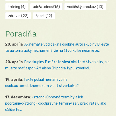
tréning
(4)
udržateľnosť
(6)
vodičský preukaz
(10)
zdravie
(22)
šport
(12)
Poradňa
20. apríla
:
Ak nemáte vodičák na osobné auto skupiny B, ešte
to automaticky neznamená, že na štvorkolke nesmiete...
20. apríla
:
Bez skupiny B môžete viesť niektoré štvorkolky, ale
musíte mať aspoň AM alebo B1 podľa typu štvorkol...
19. apríla
:
Takže pokiaľ nemam vp na
osob.automobil,nemozem viest stvorkolku?
17. decembra
:
<strong>Opravné termíny a ich
počítanie</strong> <p>Opravné termíny sa v praxi rátajú ako
ďalšie te...