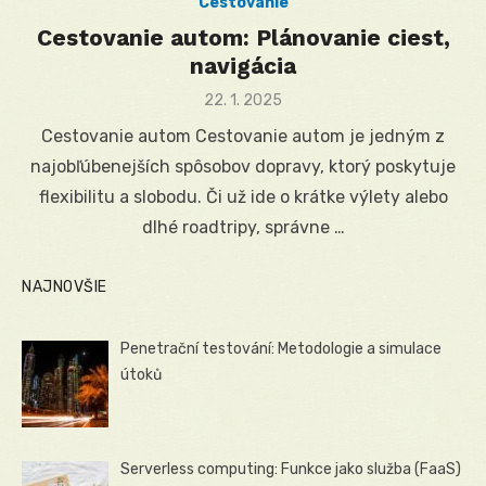
Cestovanie
Cestovanie autom: Plánovanie ciest,
navigácia
Posted
22. 1. 2025
on
Cestovanie autom Cestovanie autom je jedným z
najobľúbenejších spôsobov dopravy, ktorý poskytuje
flexibilitu a slobodu. Či už ide o krátke výlety alebo
dlhé roadtripy, správne …
NAJNOVŠIE
Penetrační testování: Metodologie a simulace
útoků
Serverless computing: Funkce jako služba (FaaS)