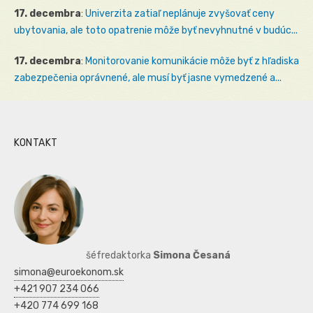
17. decembra
:
Univerzita zatiaľ neplánuje zvyšovať ceny
ubytovania, ale toto opatrenie môže byť nevyhnutné v budúc...
17. decembra
:
Monitorovanie komunikácie môže byť z hľadiska
zabezpečenia oprávnené, ale musí byť jasne vymedzené a...
KONTAKT
šéfredaktorka
Simona Česaná
simona@euroekonom.sk
+421 907 234 066
+420 774 699 168