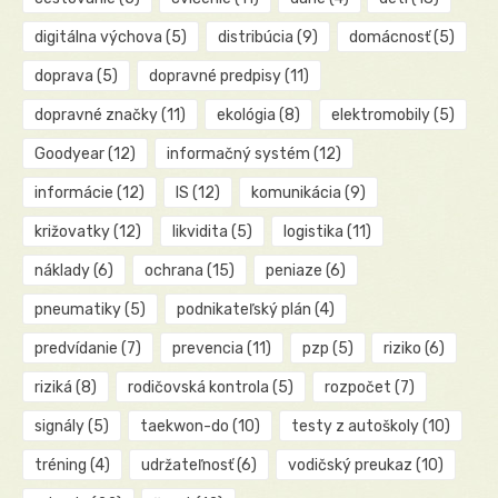
digitálna výchova
(5)
distribúcia
(9)
domácnosť
(5)
doprava
(5)
dopravné predpisy
(11)
dopravné značky
(11)
ekológia
(8)
elektromobily
(5)
Goodyear
(12)
informačný systém
(12)
informácie
(12)
IS
(12)
komunikácia
(9)
križovatky
(12)
likvidita
(5)
logistika
(11)
náklady
(6)
ochrana
(15)
peniaze
(6)
pneumatiky
(5)
podnikateľský plán
(4)
predvídanie
(7)
prevencia
(11)
pzp
(5)
riziko
(6)
riziká
(8)
rodičovská kontrola
(5)
rozpočet
(7)
signály
(5)
taekwon-do
(10)
testy z autoškoly
(10)
tréning
(4)
udržateľnosť
(6)
vodičský preukaz
(10)