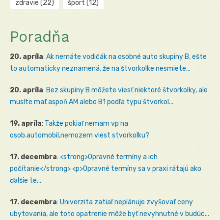
zdravie
(22)
šport
(12)
Poradňa
20. apríla
:
Ak nemáte vodičák na osobné auto skupiny B, ešte
to automaticky neznamená, že na štvorkolke nesmiete...
20. apríla
:
Bez skupiny B môžete viesť niektoré štvorkolky, ale
musíte mať aspoň AM alebo B1 podľa typu štvorkol...
19. apríla
:
Takže pokiaľ nemam vp na
osob.automobil,nemozem viest stvorkolku?
17. decembra
:
<strong>Opravné termíny a ich
počítanie</strong> <p>Opravné termíny sa v praxi rátajú ako
ďalšie te...
17. decembra
:
Univerzita zatiaľ neplánuje zvyšovať ceny
ubytovania, ale toto opatrenie môže byť nevyhnutné v budúc...