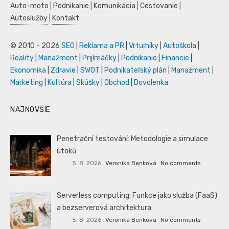
Auto-moto
|
Podnikanie
|
Komunikácia
|
Cestovanie
|
Autoslužby
|
Kontakt
© 2010 - 2026
SEO
|
Reklama a PR
|
Vrtuľníky
|
Autoškola
|
Reality
|
Manažment
|
Prijímáčky
|
Podnikanie
|
Financie
|
Ekonomika
|
Zdravie
|
SWOT
|
Podnikateľský plán
|
Manažment
|
Marketing
|
Kultúra
|
Skúšky
|
Obchod
|
Dovolenka
NAJNOVŠIE
Penetrační testování: Metodologie a simulace
útoků
5. 8. 2026
Veronika Benková
No comments
Serverless computing: Funkce jako služba (FaaS)
a bezserverová architektura
5. 8. 2026
Veronika Benková
No comments