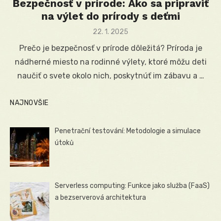
Bezpečnosť v prírode: Ako sa pripraviť
na výlet do prírody s deťmi
Posted
22. 1. 2025
on
Prečo je bezpečnosť v prírode dôležitá? Príroda je
nádherné miesto na rodinné výlety, ktoré môžu deti
naučiť o svete okolo nich, poskytnúť im zábavu a …
NAJNOVŠIE
Penetrační testování: Metodologie a simulace
útoků
Serverless computing: Funkce jako služba (FaaS)
a bezserverová architektura