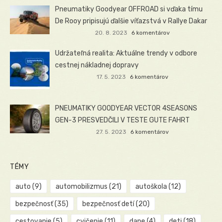
Pneumatiky Goodyear OFFROAD si vďaka tímu
De Rooy pripisujú ďalšie víťazstvá v Rallye Dakar
20. 8. 2023
6 komentárov
Udržateľná realita: Aktuálne trendy v odbore
cestnej nákladnej dopravy
17. 5. 2023
6 komentárov
PNEUMATIKY GOODYEAR VECTOR 4SEASONS
GEN-3 PRESVEDČILI V TESTE GUTE FAHRT
27. 5. 2023
6 komentárov
TÉMY
auto
(9)
automobilizmus
(21)
autoškola
(12)
bezpečnosť
(35)
bezpečnosť detí
(20)
cestovanie
(5)
cvičenie
(11)
dane
(4)
deti
(18)