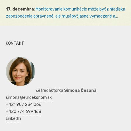
17. decembra
:
Monitorovanie komunikácie môže byť z hľadiska
zabezpečenia oprávnené, ale musí byť jasne vymedzené a...
KONTAKT
šéfredaktorka
Simona Česaná
simona@euroekonom.sk
+421 907 234 066
+420 774 699 168
LinkedIn