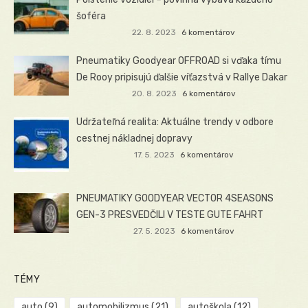
šoféra
22. 8. 2023
6 komentárov
Pneumatiky Goodyear OFFROAD si vďaka tímu
De Rooy pripisujú ďalšie víťazstvá v Rallye Dakar
20. 8. 2023
6 komentárov
Udržateľná realita: Aktuálne trendy v odbore
cestnej nákladnej dopravy
17. 5. 2023
6 komentárov
PNEUMATIKY GOODYEAR VECTOR 4SEASONS
GEN-3 PRESVEDČILI V TESTE GUTE FAHRT
27. 5. 2023
6 komentárov
TÉMY
auto
(9)
automobilizmus
(21)
autoškola
(12)