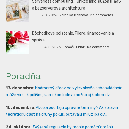
Serverless computing: Funkce jako služba (FaaS)
a bezserverová architektura
5. 8. 2026
Veronika Benková
No comments
Dôchodkové poistenie: Pilere, financovanie a
správa
4. 8. 2026
Tomáš Hudák
No comments
Poradňa
17. decembra
:
Nadmerný dôraz na vytrvalosť a sebaovládanie
môže viesť k prílišnej samokontrole a možno aj k obmedz...
10. decembra
:
Ako sa pocitaju opravne terminy? Ak spravim
teoreticku cast na druhy pokus, ostavaju mi uz iba dv...
24. októbra
:
Zvýšená regulácia by mohla pomôcť chrániť