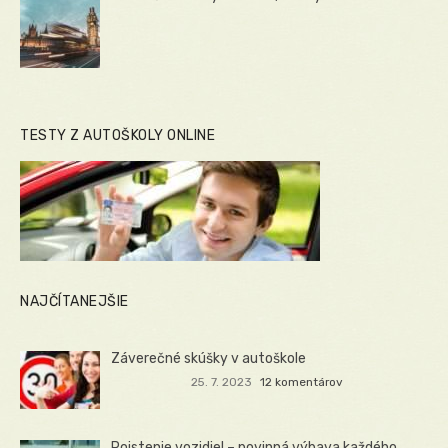
TESTY Z AUTOŠKOLY ONLINE
NAJČÍTANEJŠIE
Záverečné skúšky v autoškole
25. 7. 2023
12 komentárov
Poistenie vozidiel – povinná výbava každého