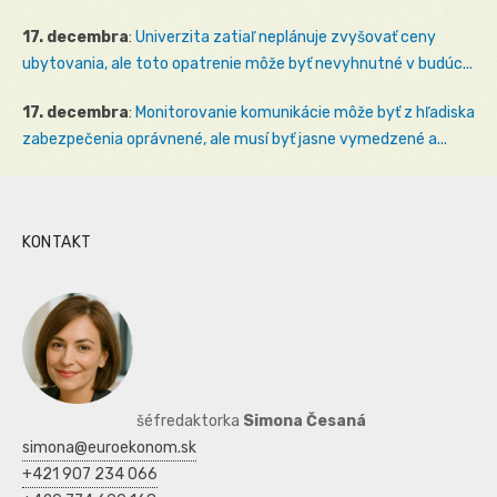
17. decembra
:
Univerzita zatiaľ neplánuje zvyšovať ceny
ubytovania, ale toto opatrenie môže byť nevyhnutné v budúc...
17. decembra
:
Monitorovanie komunikácie môže byť z hľadiska
zabezpečenia oprávnené, ale musí byť jasne vymedzené a...
KONTAKT
šéfredaktorka
Simona Česaná
simona@euroekonom.sk
+421 907 234 066