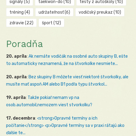
signály
(5)
taekwon-do
(10)
testy z autoškoly
(10)
tréning
(4)
udržateľnosť
(6)
vodičský preukaz
(10)
zdravie
(22)
šport
(12)
Poradňa
20. apríla
:
Ak nemáte vodičák na osobné auto skupiny B, ešte
to automaticky neznamená, že na štvorkolke nesmiete...
20. apríla
:
Bez skupiny B môžete viesť niektoré štvorkolky, ale
musíte mať aspoň AM alebo B1 podľa typu štvorkol...
19. apríla
:
Takže pokiaľ nemam vp na
osob.automobil,nemozem viest stvorkolku?
17. decembra
:
<strong>Opravné termíny a ich
počítanie</strong> <p>Opravné termíny sa v praxi rátajú ako
ďalšie te...