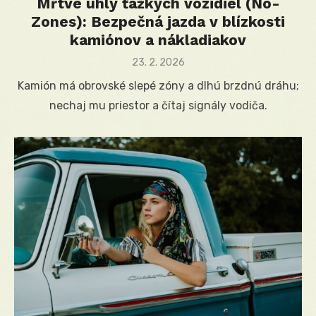
Mŕtve uhly ťažkých vozidiel (No-
Zones): Bezpečná jazda v blízkosti
kamiónov a nákladiakov
Posted
23. 2. 2026
on
Kamión má obrovské slepé zóny a dlhú brzdnú dráhu;
nechaj mu priestor a čítaj signály vodiča.