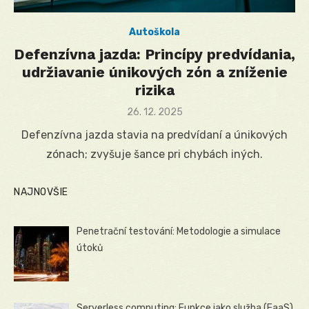
Autoškola
Defenzívna jazda: Princípy predvídania,
udržiavanie únikových zón a zníženie
rizika
Posted
26. 12. 2025
on
Defenzívna jazda stavia na predvídaní a únikových
zónach; zvyšuje šance pri chybách iných.
NAJNOVŠIE
Penetrační testování: Metodologie a simulace
útoků
Serverless computing: Funkce jako služba (FaaS)