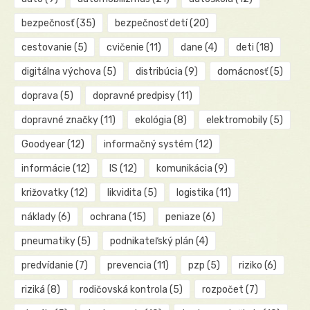
bezpečnosť
(35)
bezpečnosť detí
(20)
cestovanie
(5)
cvičenie
(11)
dane
(4)
deti
(18)
digitálna výchova
(5)
distribúcia
(9)
domácnosť
(5)
doprava
(5)
dopravné predpisy
(11)
dopravné značky
(11)
ekológia
(8)
elektromobily
(5)
Goodyear
(12)
informačný systém
(12)
informácie
(12)
IS
(12)
komunikácia
(9)
križovatky
(12)
likvidita
(5)
logistika
(11)
náklady
(6)
ochrana
(15)
peniaze
(6)
pneumatiky
(5)
podnikateľský plán
(4)
predvídanie
(7)
prevencia
(11)
pzp
(5)
riziko
(6)
riziká
(8)
rodičovská kontrola
(5)
rozpočet
(7)