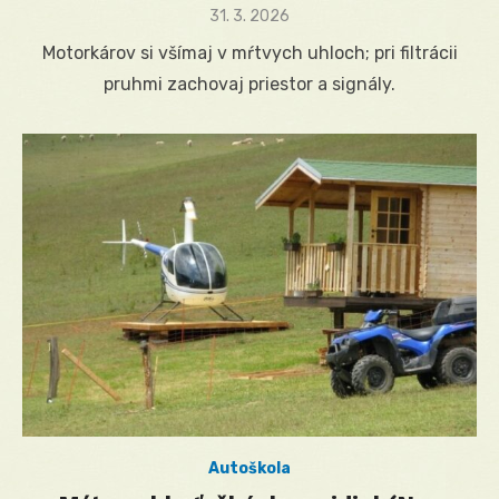
Posted
31. 3. 2026
on
Motorkárov si všímaj v mŕtvych uhloch; pri filtrácii
pruhmi zachovaj priestor a signály.
Autoškola