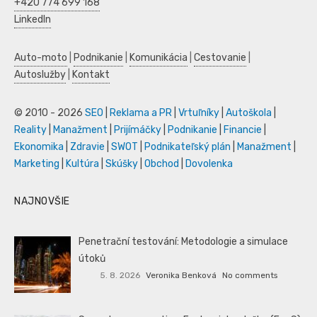
+420 774 699 168
LinkedIn
Auto-moto
|
Podnikanie
|
Komunikácia
|
Cestovanie
|
Autoslužby
|
Kontakt
© 2010 - 2026
SEO
|
Reklama a PR
|
Vrtuľníky
|
Autoškola
|
Reality
|
Manažment
|
Prijímáčky
|
Podnikanie
|
Financie
|
Ekonomika
|
Zdravie
|
SWOT
|
Podnikateľský plán
|
Manažment
|
Marketing
|
Kultúra
|
Skúšky
|
Obchod
|
Dovolenka
NAJNOVŠIE
Penetrační testování: Metodologie a simulace
útoků
5. 8. 2026
Veronika Benková
No comments