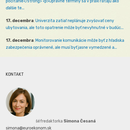
počítanie</strong> <p>Opravné termíny sa v praxi rátajú ako
ďalšie te...
17. decembra
:
Univerzita zatiaľ neplánuje zvyšovať ceny
ubytovania, ale toto opatrenie môže byť nevyhnutné v budúc...
17. decembra
:
Monitorovanie komunikácie môže byť z hľadiska
zabezpečenia oprávnené, ale musí byť jasne vymedzené a...
KONTAKT
šéfredaktorka
Simona Česaná
simona@euroekonom.sk