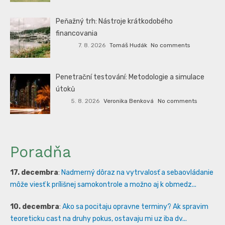
Peňažný trh: Nástroje krátkodobého
financovania
7. 8. 2026
Tomáš Hudák
No comments
Penetrační testování: Metodologie a simulace
útoků
5. 8. 2026
Veronika Benková
No comments
Poradňa
17. decembra
:
Nadmerný dôraz na vytrvalosť a sebaovládanie
môže viesť k prílišnej samokontrole a možno aj k obmedz...
10. decembra
:
Ako sa pocitaju opravne terminy? Ak spravim
teoreticku cast na druhy pokus, ostavaju mi uz iba dv...