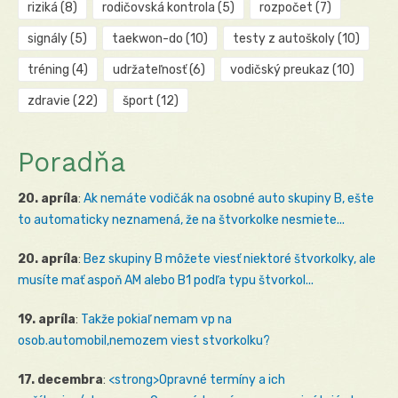
riziká
(8)
rodičovská kontrola
(5)
rozpočet
(7)
signály
(5)
taekwon-do
(10)
testy z autoškoly
(10)
tréning
(4)
udržateľnosť
(6)
vodičský preukaz
(10)
zdravie
(22)
šport
(12)
Poradňa
20. apríla
:
Ak nemáte vodičák na osobné auto skupiny B, ešte
to automaticky neznamená, že na štvorkolke nesmiete...
20. apríla
:
Bez skupiny B môžete viesť niektoré štvorkolky, ale
musíte mať aspoň AM alebo B1 podľa typu štvorkol...
19. apríla
:
Takže pokiaľ nemam vp na
osob.automobil,nemozem viest stvorkolku?
17. decembra
:
<strong>Opravné termíny a ich