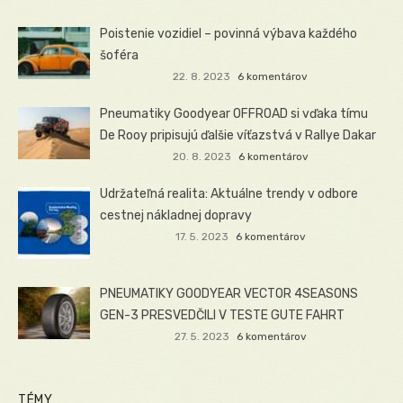
Poistenie vozidiel – povinná výbava každého
šoféra
22. 8. 2023
6 komentárov
Pneumatiky Goodyear OFFROAD si vďaka tímu
De Rooy pripisujú ďalšie víťazstvá v Rallye Dakar
20. 8. 2023
6 komentárov
Udržateľná realita: Aktuálne trendy v odbore
cestnej nákladnej dopravy
17. 5. 2023
6 komentárov
PNEUMATIKY GOODYEAR VECTOR 4SEASONS
GEN-3 PRESVEDČILI V TESTE GUTE FAHRT
27. 5. 2023
6 komentárov
TÉMY