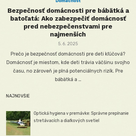
Domácnosť
Bezpečnosť domácnosti pre bábätká a
batoľatá: Ako zabezpečiť domácnosť
pred nebezpečenstvami pre
najmenších
Posted
5. 6. 2025
on
Prečo je bezpečnosť domácnosti pre deti kľúčová?
Domácnosť je miestom, kde deti trávia väčšinu svojho
času, no zároveň je plná potenciálnych rizík. Pre
bábätká a …
NAJNOVŠIE
Optická hygiena v premávke: Správne prepínanie
stretávacích a diaľkových svetiel