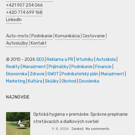
+421 907 234 066
+420 774 699 168
LinkedIn
Auto-moto
|
Podnikanie
|
Komunikácia
|
Cestovanie
|
Autoslužby
|
Kontakt
© 2010 - 2026
SEO
|
Reklama a PR
|
Vrtuľníky
|
Autoškola
|
Reality
|
Manažment
|
Prijímáčky
|
Podnikanie
|
Financie
|
Ekonomika
|
Zdravie
|
SWOT
|
Podnikateľský plán
|
Manažment
|
Marketing
|
Kultúra
|
Skúšky
|
Obchod
|
Dovolenka
NAJNOVŠIE
Optická hygiena v premávke: Správne prepínanie
stretávacích a diaľkových svetiel
9. 8. 2026
Jankoš
No comments