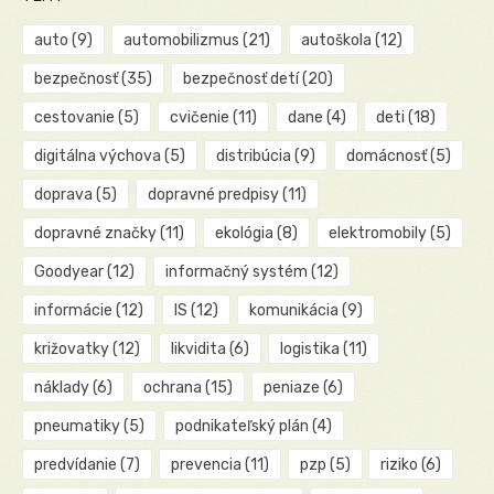
auto
(9)
automobilizmus
(21)
autoškola
(12)
bezpečnosť
(35)
bezpečnosť detí
(20)
cestovanie
(5)
cvičenie
(11)
dane
(4)
deti
(18)
digitálna výchova
(5)
distribúcia
(9)
domácnosť
(5)
doprava
(5)
dopravné predpisy
(11)
dopravné značky
(11)
ekológia
(8)
elektromobily
(5)
Goodyear
(12)
informačný systém
(12)
informácie
(12)
IS
(12)
komunikácia
(9)
križovatky
(12)
likvidita
(6)
logistika
(11)
náklady
(6)
ochrana
(15)
peniaze
(6)
pneumatiky
(5)
podnikateľský plán
(4)
predvídanie
(7)
prevencia
(11)
pzp
(5)
riziko
(6)