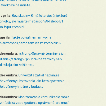
štvorkolke nesmiete...
 apríla
:
Bez skupiny B môžete viesť niektoré
orkolky, ale musíte mať aspoň AM alebo B1
ľa typu štvorkol...
 apríla
:
Takže pokiaľ nemam vp na
b.automobil,nemozem viest stvorkolku?
 decembra
:
<strong>Opravné termíny a ich
ítanie</strong> <p>Opravné termíny sa v
i rátajú ako ďalšie te...
 decembra
:
Univerzita zatiaľ neplánuje
šovať ceny ubytovania, ale toto opatrenie
e byť nevyhnutné v budúc...
 decembra
:
Monitorovanie komunikácie môže
 z hľadiska zabezpečenia oprávnené, ale musí