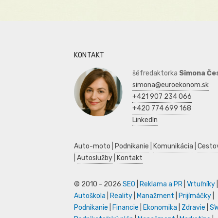
KONTAKT
šéfredaktorka
Simona Če
simona@euroekonom.sk
+421 907 234 066
+420 774 699 168
LinkedIn
Auto-moto
|
Podnikanie
|
Komunikácia
|
Cesto
|
Autoslužby
|
Kontakt
© 2010 - 2026
SEO
|
Reklama a PR
|
Vrtuľníky
|
Autoškola
|
Reality
|
Manažment
|
Prijímáčky
|
Podnikanie
|
Financie
|
Ekonomika
|
Zdravie
|
S