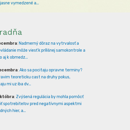
 jasne vymedzené a...
radňa
decembra
:
Nadmerný dôraz na vytrvalosť a
vládanie môže viesť k prílišnej samokontrole a
 aj k obmedz...
decembra
:
Ako sa pocitaju opravne terminy?
ravim teoreticku cast na druhy pokus,
ju mi uz iba dv...
októbra
:
Zvýšená regulácia by mohla pomôcť
iť spotrebiteľov pred negatívnymi aspektmi
ných hier, a...