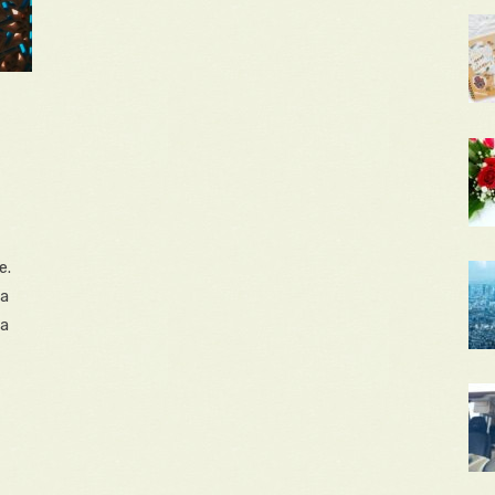
e.
 a
 a