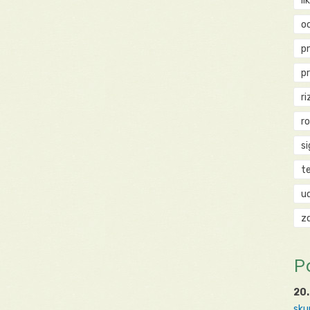
li
o
p
p
ri
r
si
t
u
z
P
20.
sku