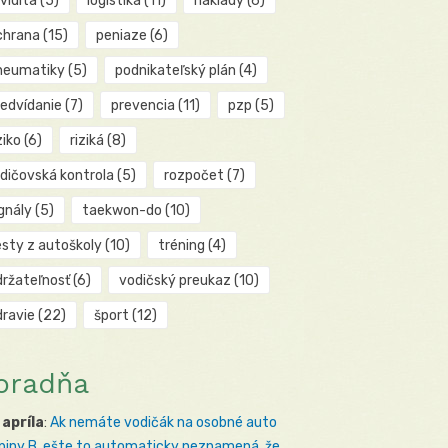
kvidita
(5)
logistika
(11)
náklady
(6)
chrana
(15)
peniaze
(6)
neumatiky
(5)
podnikateľský plán
(4)
redvídanie
(7)
prevencia
(11)
pzp
(5)
ziko
(6)
riziká
(8)
odičovská kontrola
(5)
rozpočet
(7)
gnály
(5)
taekwon-do
(10)
esty z autoškoly
(10)
tréning
(4)
držateľnosť
(6)
vodičský preukaz
(10)
dravie
(22)
šport
(12)
oradňa
 apríla
:
Ak nemáte vodičák na osobné auto
piny B, ešte to automaticky neznamená, že