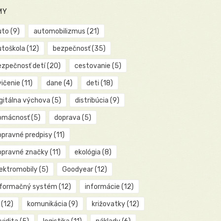
MY
uto
(9)
automobilizmus
(21)
utoškola
(12)
bezpečnosť
(35)
ezpečnosť detí
(20)
cestovanie
(5)
vičenie
(11)
dane
(4)
deti
(18)
igitálna výchova
(5)
distribúcia
(9)
omácnosť
(5)
doprava
(5)
opravné predpisy
(11)
opravné značky
(11)
ekológia
(8)
lektromobily
(5)
Goodyear
(12)
nformačný systém
(12)
informácie
(12)
(12)
komunikácia
(9)
križovatky
(12)