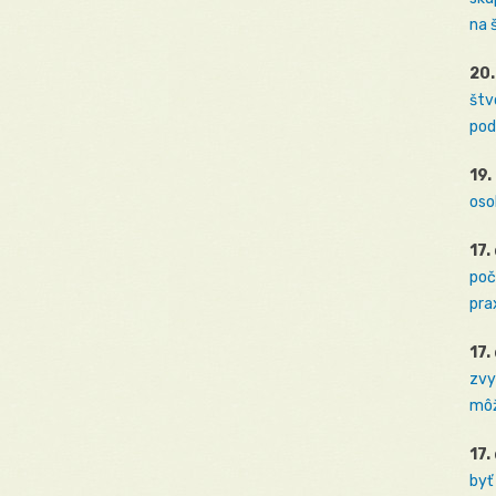
na 
20.
štv
pod
19.
oso
17.
poč
prax
17.
zvy
môž
17.
byť