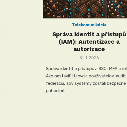
Telekomunikácie
Správa identit a přístupů
(IAM): Autentizace a
autorizace
Posted
31. 1. 2026
on
Správa identít a prístupov: SSO, MFA a rol
Ako nastaviť lifecycle používateľov, audit
federáciu, aby systémy zostali bezpečné
pohodlné.