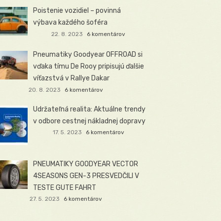
Poistenie vozidiel – povinná
výbava každého šoféra
22. 8. 2023
6 komentárov
Pneumatiky Goodyear OFFROAD si
vďaka tímu De Rooy pripisujú ďalšie
víťazstvá v Rallye Dakar
20. 8. 2023
6 komentárov
Udržateľná realita: Aktuálne trendy
v odbore cestnej nákladnej dopravy
17. 5. 2023
6 komentárov
PNEUMATIKY GOODYEAR VECTOR
4SEASONS GEN-3 PRESVEDČILI V
TESTE GUTE FAHRT
27. 5. 2023
6 komentárov