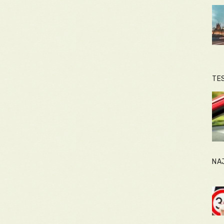
TE
NA