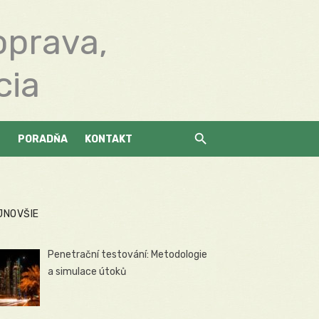
oprava,
cia
PORADŇA
KONTAKT
JNOVŠIE
Penetrační testování: Metodologie
a simulace útoků