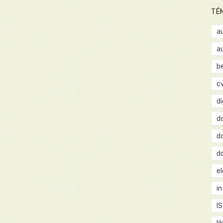
TÉ
a
a
b
c
d
d
d
d
e
i
IS