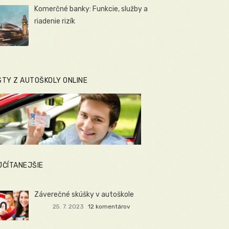
Komerčné banky: Funkcie, služby a
riadenie rizík
STY Z AUTOŠKOLY ONLINE
JČÍTANEJŠIE
Záverečné skúšky v autoškole
25. 7. 2023
12 komentárov