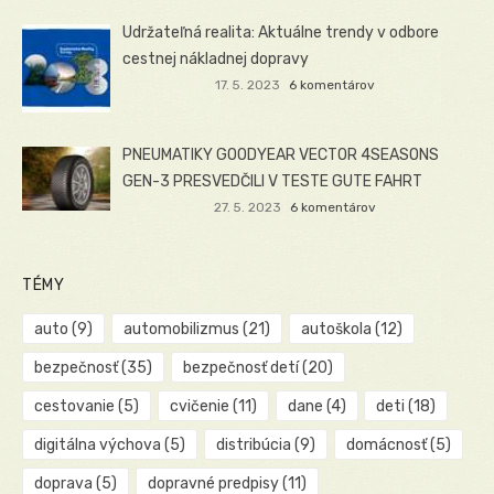
Udržateľná realita: Aktuálne trendy v odbore
cestnej nákladnej dopravy
17. 5. 2023
6 komentárov
PNEUMATIKY GOODYEAR VECTOR 4SEASONS
GEN-3 PRESVEDČILI V TESTE GUTE FAHRT
27. 5. 2023
6 komentárov
TÉMY
auto
(9)
automobilizmus
(21)
autoškola
(12)
bezpečnosť
(35)
bezpečnosť detí
(20)
cestovanie
(5)
cvičenie
(11)
dane
(4)
deti
(18)
digitálna výchova
(5)
distribúcia
(9)
domácnosť
(5)
doprava
(5)
dopravné predpisy
(11)