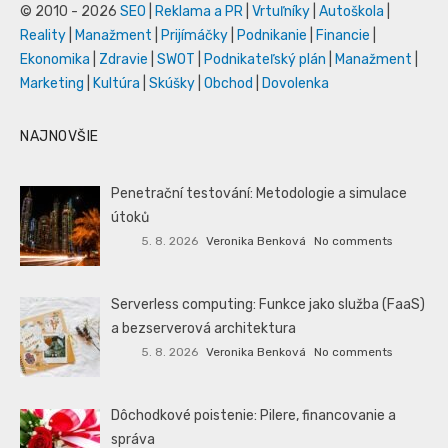
© 2010 - 2026
SEO
|
Reklama a PR
|
Vrtuľníky
|
Autoškola
|
Reality
|
Manažment
|
Prijímáčky
|
Podnikanie
|
Financie
|
Ekonomika
|
Zdravie
|
SWOT
|
Podnikateľský plán
|
Manažment
|
Marketing
|
Kultúra
|
Skúšky
|
Obchod
|
Dovolenka
NAJNOVŠIE
Penetrační testování: Metodologie a simulace
útoků
5. 8. 2026
Veronika Benková
No comments
Serverless computing: Funkce jako služba (FaaS)
a bezserverová architektura
5. 8. 2026
Veronika Benková
No comments
Dôchodkové poistenie: Pilere, financovanie a
správa