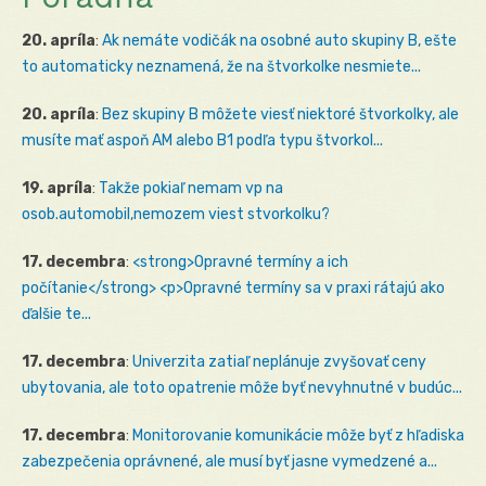
20. apríla
:
Ak nemáte vodičák na osobné auto skupiny B, ešte
to automaticky neznamená, že na štvorkolke nesmiete...
20. apríla
:
Bez skupiny B môžete viesť niektoré štvorkolky, ale
musíte mať aspoň AM alebo B1 podľa typu štvorkol...
19. apríla
:
Takže pokiaľ nemam vp na
osob.automobil,nemozem viest stvorkolku?
17. decembra
:
<strong>Opravné termíny a ich
počítanie</strong> <p>Opravné termíny sa v praxi rátajú ako
ďalšie te...
17. decembra
:
Univerzita zatiaľ neplánuje zvyšovať ceny
ubytovania, ale toto opatrenie môže byť nevyhnutné v budúc...
17. decembra
:
Monitorovanie komunikácie môže byť z hľadiska
zabezpečenia oprávnené, ale musí byť jasne vymedzené a...