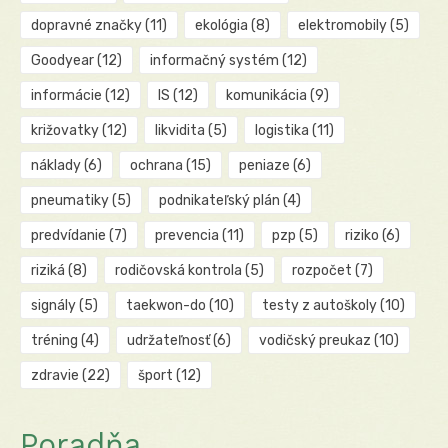
dopravné značky
(11)
ekológia
(8)
elektromobily
(5)
Goodyear
(12)
informačný systém
(12)
informácie
(12)
IS
(12)
komunikácia
(9)
križovatky
(12)
likvidita
(5)
logistika
(11)
náklady
(6)
ochrana
(15)
peniaze
(6)
pneumatiky
(5)
podnikateľský plán
(4)
predvídanie
(7)
prevencia
(11)
pzp
(5)
riziko
(6)
riziká
(8)
rodičovská kontrola
(5)
rozpočet
(7)
signály
(5)
taekwon-do
(10)
testy z autoškoly
(10)
tréning
(4)
udržateľnosť
(6)
vodičský preukaz
(10)
zdravie
(22)
šport
(12)
Poradňa