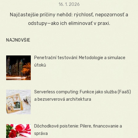
Posted
16. 1. 2026
on
Najčastejšie príčiny nehôd: rýchlosť, nepozornosť a
odstupy—ako ich eliminovať v praxi.
NAJNOVŠIE
Penetrační testování: Metodologie a simulace
útoků
Serverless computing: Funkce jako služba (FaaS)
a bezserverová architektura
Dôchodkové poistenie: Pilere, financovanie a
správa