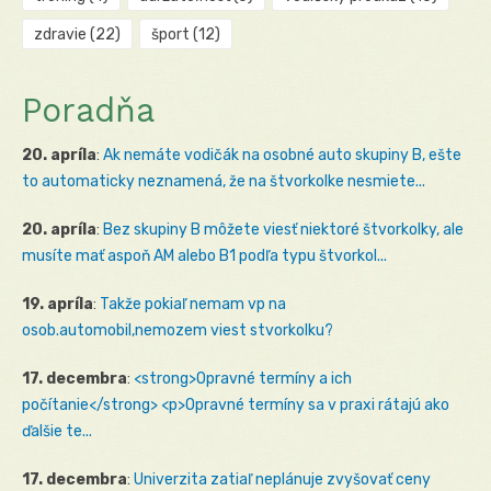
zdravie
(22)
šport
(12)
Poradňa
20. apríla
:
Ak nemáte vodičák na osobné auto skupiny B, ešte
to automaticky neznamená, že na štvorkolke nesmiete...
20. apríla
:
Bez skupiny B môžete viesť niektoré štvorkolky, ale
musíte mať aspoň AM alebo B1 podľa typu štvorkol...
19. apríla
:
Takže pokiaľ nemam vp na
osob.automobil,nemozem viest stvorkolku?
17. decembra
:
<strong>Opravné termíny a ich
počítanie</strong> <p>Opravné termíny sa v praxi rátajú ako
ďalšie te...
17. decembra
:
Univerzita zatiaľ neplánuje zvyšovať ceny