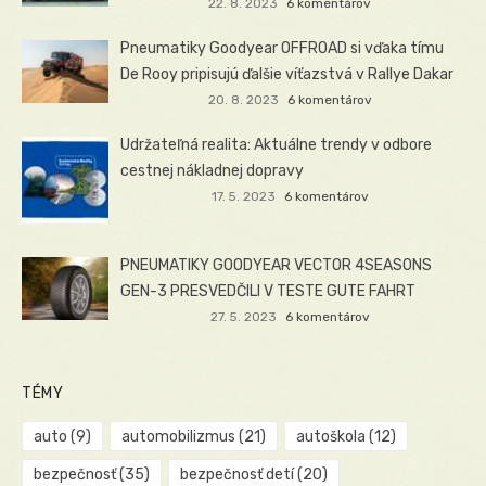
22. 8. 2023
6 komentárov
Pneumatiky Goodyear OFFROAD si vďaka tímu
De Rooy pripisujú ďalšie víťazstvá v Rallye Dakar
20. 8. 2023
6 komentárov
Udržateľná realita: Aktuálne trendy v odbore
cestnej nákladnej dopravy
17. 5. 2023
6 komentárov
PNEUMATIKY GOODYEAR VECTOR 4SEASONS
GEN-3 PRESVEDČILI V TESTE GUTE FAHRT
27. 5. 2023
6 komentárov
TÉMY
auto
(9)
automobilizmus
(21)
autoškola
(12)
bezpečnosť
(35)
bezpečnosť detí
(20)