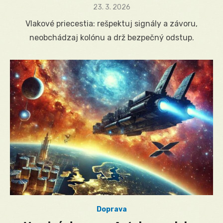
Posted
23. 3. 2026
on
Vlakové priecestia: rešpektuj signály a závoru,
neobchádzaj kolónu a drž bezpečný odstup.
Doprava