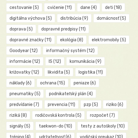
cestovanie
(5)
cvičenie
(11)
dane
(4)
deti
(18)
digitálna výchova
(5)
distribúcia
(9)
domácnosť
(5)
doprava
(5)
dopravné predpisy
(11)
dopravné značky
(11)
ekológia
(8)
elektromobily
(5)
Goodyear
(12)
informačný systém
(12)
informácie
(12)
IS
(12)
komunikácia
(9)
križovatky
(12)
likvidita
(5)
logistika
(11)
náklady
(6)
ochrana
(15)
peniaze
(6)
pneumatiky
(5)
podnikateľský plán
(4)
predvídanie
(7)
prevencia
(11)
pzp
(5)
riziko
(6)
riziká
(8)
rodičovská kontrola
(5)
rozpočet
(7)
signály
(5)
taekwon-do
(10)
testy z autoškoly
(10)
tréning
(4)
udržateľnosť
(6)
vodičský preukaz
(10)