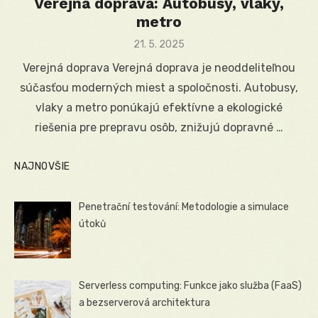
Verejná doprava: Autobusy, vlaky,
metro
Posted
21. 5. 2025
on
Verejná doprava Verejná doprava je neoddeliteľnou
súčasťou moderných miest a spoločnosti. Autobusy,
vlaky a metro ponúkajú efektívne a ekologické
riešenia pre prepravu osôb, znižujú dopravné …
NAJNOVŠIE
Penetrační testování: Metodologie a simulace
útoků
Serverless computing: Funkce jako služba (FaaS)
a bezserverová architektura