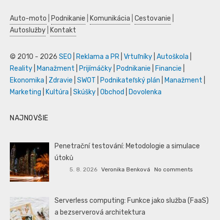
Auto-moto
|
Podnikanie
|
Komunikácia
|
Cestovanie
|
Autoslužby
|
Kontakt
© 2010 - 2026
SEO
|
Reklama a PR
|
Vrtuľníky
|
Autoškola
|
Reality
|
Manažment
|
Prijímáčky
|
Podnikanie
|
Financie
|
Ekonomika
|
Zdravie
|
SWOT
|
Podnikateľský plán
|
Manažment
|
Marketing
|
Kultúra
|
Skúšky
|
Obchod
|
Dovolenka
NAJNOVŠIE
Penetrační testování: Metodologie a simulace
útoků
5. 8. 2026
Veronika Benková
No comments
Serverless computing: Funkce jako služba (FaaS)
a bezserverová architektura