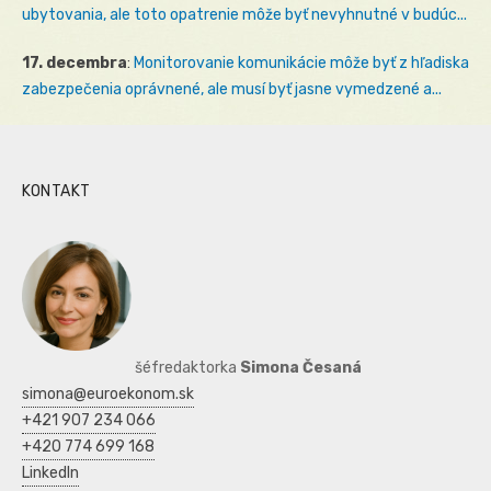
ubytovania, ale toto opatrenie môže byť nevyhnutné v budúc...
17. decembra
:
Monitorovanie komunikácie môže byť z hľadiska
zabezpečenia oprávnené, ale musí byť jasne vymedzené a...
KONTAKT
šéfredaktorka
Simona Česaná
simona@euroekonom.sk
+421 907 234 066
+420 774 699 168
LinkedIn