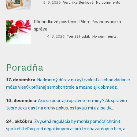
5. 8. 2026
Veronika Benková
No comments
Dôchodkové poistenie: Pilere, financovanie a
správa
4. 8. 2026
Tomáš Hudák
No comments
Poradňa
17. decembra
:
Nadmerný dôraz na vytrvalosť a sebaovládanie
môže viesť k prílišnej samokontrole a možno aj k obmedz...
10. decembra
:
Ako sa pocitaju opravne terminy? Ak spravim
teoreticku cast na druhy pokus, ostavaju mi uz iba dv...
24. októbra
:
Zvýšená regulácia by mohla pomôcť chrániť
spotrebiteľov pred negatívnymi aspektmi hazardných hier, a...