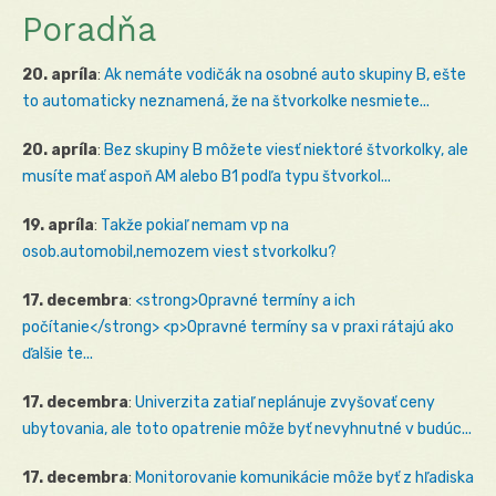
Poradňa
20. apríla
:
Ak nemáte vodičák na osobné auto skupiny B, ešte
to automaticky neznamená, že na štvorkolke nesmiete...
20. apríla
:
Bez skupiny B môžete viesť niektoré štvorkolky, ale
musíte mať aspoň AM alebo B1 podľa typu štvorkol...
19. apríla
:
Takže pokiaľ nemam vp na
osob.automobil,nemozem viest stvorkolku?
17. decembra
:
<strong>Opravné termíny a ich
počítanie</strong> <p>Opravné termíny sa v praxi rátajú ako
ďalšie te...
17. decembra
:
Univerzita zatiaľ neplánuje zvyšovať ceny
ubytovania, ale toto opatrenie môže byť nevyhnutné v budúc...
17. decembra
:
Monitorovanie komunikácie môže byť z hľadiska