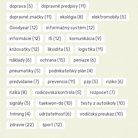
doprava
(5)
dopravné predpisy
(11)
dopravné značky
(11)
ekológia
(8)
elektromobily
(5)
Goodyear
(12)
informačný systém
(12)
informácie
(12)
IS
(12)
komunikácia
(9)
križovatky
(12)
likvidita
(5)
logistika
(11)
náklady
(6)
ochrana
(15)
peniaze
(6)
pneumatiky
(5)
podnikateľský plán
(4)
predvídanie
(7)
prevencia
(11)
pzp
(5)
riziko
(6)
riziká
(8)
rodičovská kontrola
(5)
rozpočet
(7)
signály
(5)
taekwon-do
(10)
testy z autoškoly
(10)
tréning
(4)
udržateľnosť
(6)
vodičský preukaz
(10)
zdravie
(22)
šport
(12)