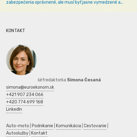
zabezpečenia oprávnené, ale musí byť jasne vymedzené a...
KONTAKT
šéfredaktorka
Simona Česaná
simona@euroekonom.sk
+421 907 234 066
+420 774 699 168
LinkedIn
Auto-moto
|
Podnikanie
|
Komunikácia
|
Cestovanie
|
Autoslužby
|
Kontakt