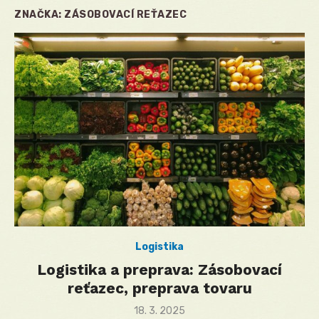
ZNAČKA:
ZÁSOBOVACÍ REŤAZEC
Logistika
Logistika a preprava: Zásobovací
reťazec, preprava tovaru
Posted
18. 3. 2025