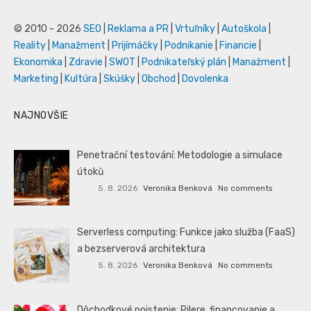
© 2010 - 2026
SEO
|
Reklama a PR
|
Vrtuľníky
|
Autoškola
|
Reality
|
Manažment
|
Prijímáčky
|
Podnikanie
|
Financie
|
Ekonomika
|
Zdravie
|
SWOT
|
Podnikateľský plán
|
Manažment
|
Marketing
|
Kultúra
|
Skúšky
|
Obchod
|
Dovolenka
NAJNOVŠIE
Penetrační testování: Metodologie a simulace
útoků
5. 8. 2026
Veronika Benková
No comments
Serverless computing: Funkce jako služba (FaaS)
a bezserverová architektura
5. 8. 2026
Veronika Benková
No comments
Dôchodkové poistenie: Pilere, financovanie a