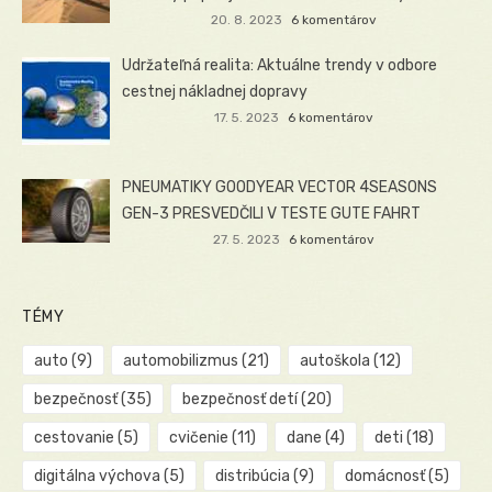
20. 8. 2023
6 komentárov
Udržateľná realita: Aktuálne trendy v odbore
cestnej nákladnej dopravy
17. 5. 2023
6 komentárov
PNEUMATIKY GOODYEAR VECTOR 4SEASONS
GEN-3 PRESVEDČILI V TESTE GUTE FAHRT
27. 5. 2023
6 komentárov
TÉMY
auto
(9)
automobilizmus
(21)
autoškola
(12)
bezpečnosť
(35)
bezpečnosť detí
(20)
cestovanie
(5)
cvičenie
(11)
dane
(4)
deti
(18)
digitálna výchova
(5)
distribúcia
(9)
domácnosť
(5)