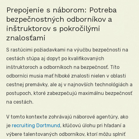
Prepojenie s náborom: Potreba
bezpečnostných odborníkov a
inštruktorov s pokročilými
znalosťami
S rastúcimi požiadavkami na výučbu bezpečnosti na
cestách stúpa aj dopyt po kvalifikovaných
inštruktoroch a odborníkoch na bezpečnosť. Títo
odborníci musia mať hlboké znalosti nielen v oblasti
cestnej premávky, ale aj v najnovších technológiách a
postupoch, ktoré zabezpečujú maximálnu bezpečnosť
na cestách.
V tomto kontexte zohrávajú náborové agentúry, ako
je
recruiting Dortmund
, kľúčovú úlohu pri hľadaní a
výbere talentovaných odborníkov, ktorí môžu splniť