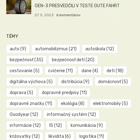
GEN-3 PRESVEDČILI V TESTE GUTE FAHRT
27. 5. 2023
6 komentárov
TÉMY
auto
(9)
automobilizmus
(21)
autoškola
(12)
bezpečnosť
(35)
bezpečnosť detí
(20)
cestovanie
(5)
cvičenie
(11)
dane
(4)
deti
(18)
digitálna výchova
(5)
distribúcia
(9)
domácnosť
(5)
doprava
(5)
dopravné predpisy
(11)
dopravné značky
(11)
ekológia
(8)
elektromobily
(5)
Goodyear
(12)
informačný systém
(12)
informácie
(12)
IS
(12)
komunikácia
(9)
križovatky
(12)
likvidita
(6)
logistika
(11)