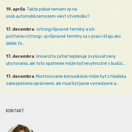
19. apríla
:
Takže pokiaľ nemam vp na
osob.automobil,nemozem viest stvorkolku?
17. decembra
:
<strong>Opravné termíny a ich
počítanie</strong> <p>Opravné termíny sa v praxi rátajú ako
ďalšie te...
17. decembra
:
Univerzita zatiaľ neplánuje zvyšovať ceny
ubytovania, ale toto opatrenie môže byť nevyhnutné v budúc...
17. decembra
:
Monitorovanie komunikácie môže byť z hľadiska
zabezpečenia oprávnené, ale musí byť jasne vymedzené a...
KONTAKT