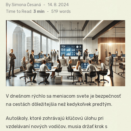
By
Simona Česaná
Posted
14. 8. 2024
on
Time to Read:
3 min
-
519
words
V dnešnom rýchlo sa meniacom svete je bezpečnosť
na cestách dôležitejšia než kedykoľvek predtým.
Autoškoly, ktoré zohrávajú kľúčovú úlohu pri
vzdelávaní nových vodičov, musia držať krok s