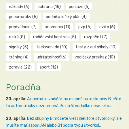
náklady
(6)
ochrana
(15)
peniaze
(6)
pneumatiky
(5)
podnikateľský plán
(4)
predvídanie
(7)
prevencia
(11)
pzp
(5)
riziko
(6)
riziká
(8)
rodičovská kontrola
(5)
rozpočet
(7)
signály
(5)
taekwon-do
(10)
testy z autoškoly
(10)
tréning
(4)
udržateľnosť
(6)
vodičský preukaz
(10)
zdravie
(22)
šport
(12)
Poradňa
20. apríla
:
Ak nemáte vodičák na osobné auto skupiny B, ešte
to automaticky neznamená, že na štvorkolke nesmiete...
20. apríla
:
Bez skupiny B môžete viesť niektoré štvorkolky, ale
musíte mať aspoň AM alebo B1 podľa typu štvorkol...