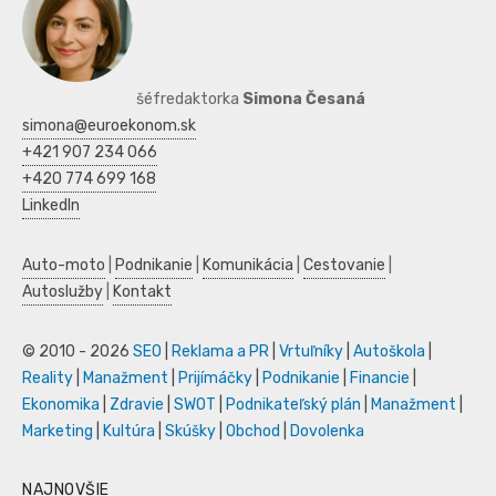
šéfredaktorka
Simona Česaná
simona@euroekonom.sk
+421 907 234 066
+420 774 699 168
LinkedIn
Auto-moto
|
Podnikanie
|
Komunikácia
|
Cestovanie
|
Autoslužby
|
Kontakt
© 2010 - 2026
SEO
|
Reklama a PR
|
Vrtuľníky
|
Autoškola
|
Reality
|
Manažment
|
Prijímáčky
|
Podnikanie
|
Financie
|
Ekonomika
|
Zdravie
|
SWOT
|
Podnikateľský plán
|
Manažment
|
Marketing
|
Kultúra
|
Skúšky
|
Obchod
|
Dovolenka
NAJNOVŠIE