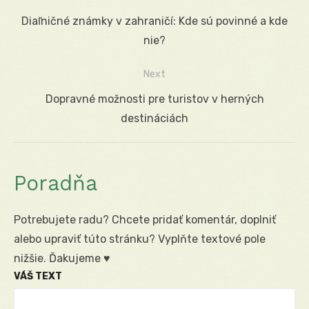
Navigácia
Previous
Diaľničné známky v zahraničí: Kde sú povinné a kde
v
post:
nie?
článku
Next
Next
Dopravné možnosti pre turistov v herných
post:
destináciách
Poradňa
Potrebujete radu? Chcete pridať komentár, doplniť
alebo upraviť túto stránku? Vyplňte textové pole
nižšie. Ďakujeme ♥
VÁŠ TEXT