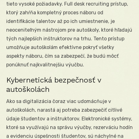
tieto vysoké požiadavky. Full desk recruiting prístup,
ktorý zahŕňa kompletný proces náboru od
identifikácie talentov až po ich umiestnenie, je
neoceniteľným nástrojom pre autoškoly, ktoré hľadajú
tých najlepších inštruktorov na trhu. Tento prístup
umožňuje autoškolám efektívne pokryť všetky
aspekty náboru, čím sa zabezpečí, že budú môcť
ponúknuť najkvalitnejšiu výučbu.
Kybernetická bezpečnosť v
autoškolách
Ako sa digitalizácia čoraz viac udomácňuje v
autoškolách, narastá aj potreba zabezpečiť citlivé
údaje študentov a inštruktorov. Elektronické systémy,
ktoré sa využívajú na správu výučby, rezerváciu hodín
a evidenciu úspešnosti študentov, sú náchylné na