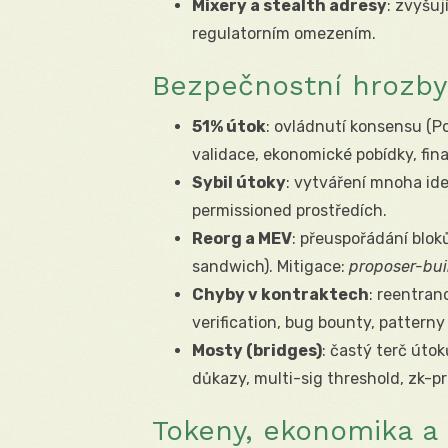
Mixery a stealth adresy
: zvyšu
regulatorním omezením.
Bezpečnostní hrozby
51% útok
: ovládnutí konsensu (Po
validace, ekonomické pobídky, final
Sybil útoky
: vytváření mnoha ide
permissioned prostředích.
Reorg a MEV
: přeuspořádání blok
sandwich). Mitigace:
proposer-bui
Chyby v kontraktech
: reentran
verification, bug bounty, patterny
Mosty (bridges)
: častý terč útok
důkazy, multi-sig threshold, zk-pr
Tokeny, ekonomika a