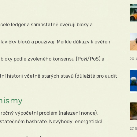
 celé ledger a samostatně ověřují bloky a
lavičky bloků a používají Merkle důkazy k ověření
 bloky podle zvoleného konsensu (PoW/PoS) a
20. 
í historii včetně starých stavů (důležité pro audit
nismy
náročný výpočetní problém (nalezení nonce).
ostatečném hashrate. Nevýhody: energetická
27. 