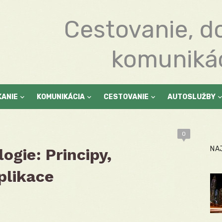
Cestovanie, d
komuniká
KANIE
KOMUNIKÁCIA
CESTOVANIE
AUTOSLUŽBY
0
NA
ogie: Principy,
plikace