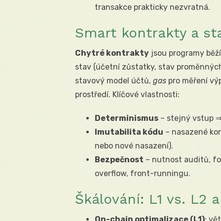
transakce prakticky nezvratná.
Smart kontrakty a s
Chytré kontrakty
jsou programy běžíc
stav (účetní zůstatky, stav proměnných
stavový model účtů,
gas
pro měření vý
prostředí. Klíčové vlastnosti:
Determinismus
– stejný vstup ⇒
Imutabilita kódu
– nasazené kon
nebo nové nasazení).
Bezpečnost
– nutnost auditů, fo
overflow, front-runningu.
Škálování: L1 vs. L2 
On-chain optimalizace (L1)
: vě