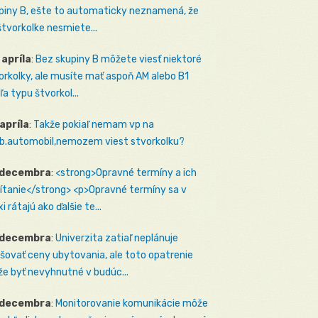
piny B, ešte to automaticky neznamená, že
štvorkolke nesmiete...
 apríla
:
Bez skupiny B môžete viesť niektoré
orkolky, ale musíte mať aspoň AM alebo B1
ľa typu štvorkol...
 apríla
:
Takže pokiaľ nemam vp na
b.automobil,nemozem viest stvorkolku?
 decembra
:
<strong>Opravné termíny a ich
ítanie</strong> <p>Opravné termíny sa v
i rátajú ako ďalšie te...
 decembra
:
Univerzita zatiaľ neplánuje
šovať ceny ubytovania, ale toto opatrenie
e byť nevyhnutné v budúc...
 decembra
:
Monitorovanie komunikácie môže