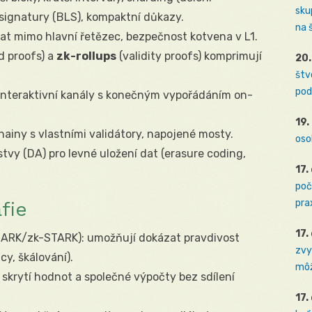
sku
signatury (BLS), kompaktní důkazy.
na 
dat mimo hlavní řetězec, bezpečnost kotvena v L1.
d proofs) a
zk-rollups
(validity proofs) komprimují
20.
štv
pod
interaktivní kanály s konečným vypořádáním on-
19.
ainy s vlastními validátory, napojené mosty.
oso
stvy (DA) pro levné uložení dat (erasure coding,
17.
poč
prax
fie
17.
ARK/zk-STARK): umožňují dokázat pravdivost
zvy
cy, škálování).
môž
: skrytí hodnot a společné výpočty bez sdílení
17.