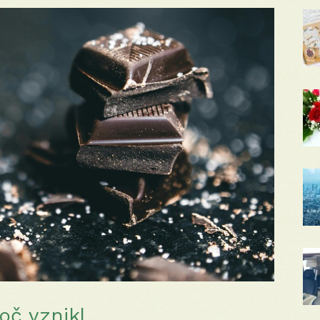
oč vznikl