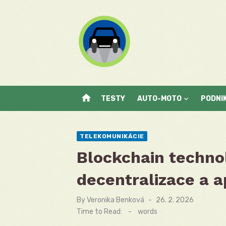
Skip
to
content
home
TESTY
AUTO-MOTO
PODNI
TELEKOMUNIKÁCIE
Blockchain technol
decentralizace a a
By
Veronika Benková
Posted
26. 2. 2026
on
Time to Read:
-
words