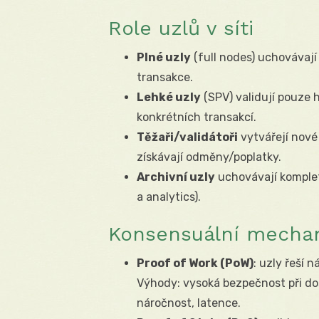
Role uzlů v síti
Plné uzly
(full nodes) uchovávají
transakce.
Lehké uzly
(SPV) validují pouze h
konkrétních transakcí.
Těžaři/validátoři
vytvářejí nové
získávají odměny/poplatky.
Archivní uzly
uchovávají kompletn
a analytics).
Konsensuální mecha
Proof of Work (PoW)
: uzly řeší 
Výhody: vysoká bezpečnost při d
náročnost, latence.