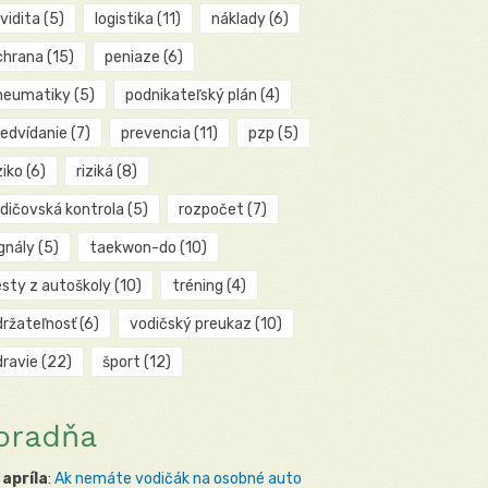
kvidita
(5)
logistika
(11)
náklady
(6)
chrana
(15)
peniaze
(6)
neumatiky
(5)
podnikateľský plán
(4)
redvídanie
(7)
prevencia
(11)
pzp
(5)
ziko
(6)
riziká
(8)
odičovská kontrola
(5)
rozpočet
(7)
gnály
(5)
taekwon-do
(10)
esty z autoškoly
(10)
tréning
(4)
držateľnosť
(6)
vodičský preukaz
(10)
dravie
(22)
šport
(12)
oradňa
 apríla
:
Ak nemáte vodičák na osobné auto