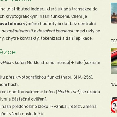
ha (distributed ledger), která ukládá transakce do
ch kryptografickými hash funkcemi. Cílem je
tovatelnou
výměnu hodnoty či dat bez centrální
,
nezměnitelnosti
a
dosažení konsensu
mezi uzly se
, chytré kontrakty, tokenizaci a další aplikace.
TE
tězce
evHash
, kořen Merkle stromu, nonce) + tělo (seznam
loku přes kryptografickou funkci (např. SHA-256).
mění hash.
NA
trom nad transakcemi; kořen (
Merkle root
) se ukládá
ivní a částečné ověření.
a hash předchozího bloku ⇒ vzniká „řetěz“. Změna
očet všech následníků.