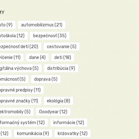
MY
uto
(9)
automobilizmus
(21)
utoškola
(12)
bezpečnosť
(35)
ezpečnosť detí
(20)
cestovanie
(5)
vičenie
(11)
dane
(4)
deti
(18)
igitálna výchova
(5)
distribúcia
(9)
omácnosť
(5)
doprava
(5)
opravné predpisy
(11)
opravné značky
(11)
ekológia
(8)
lektromobily
(5)
Goodyear
(12)
nformačný systém
(12)
informácie
(12)
(12)
komunikácia
(9)
križovatky
(12)