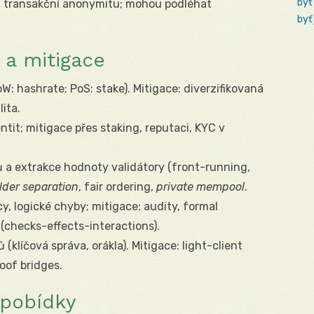
byť
jí transakční anonymitu; mohou podléhat
byť
 a mitigace
W: hashrate; PoS: stake). Mitigace: diverzifikovaná
ita.
ntit; mitigace přes staking, reputaci, KYC v
ů a extrakce hodnoty validátory (front-running,
lder separation
, fair ordering,
private mempool
.
cy, logické chyby; mitigace: audity, formal
 (checks-effects-interactions).
ů (klíčová správa, orákla). Mitigace: light-client
oof bridges.
 pobídky