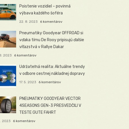
Poistenie vozidiel – povinná
výbava každého šoféra
22. 8. 2023
6 komentárov
Pneumatiky Goodyear OFFROAD si
vďaka tímu De Rooy pripisujú ďalšie
víťazstvá v Rallye Dakar
8. 2023
6 komentárov
Udržateľná realita: Aktuálne trendy
v odbore cestnej nákladnej dopravy
17. 5. 2023
6 komentárov
PNEUMATIKY GOODYEAR VECTOR
4SEASONS GEN-3 PRESVEDČILI V
TESTE GUTE FAHRT
5. 2023
6 komentárov