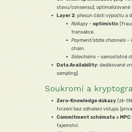
stavu/consensu), optimalizované 
Layer 2
: přesun části výpočtu a 
Rollupy
–
optimistic
(frau
transakce.
Payment/state channels
– 
chain.
Sidechains
– samostatné ch
Data Availability
: dedikované vr
sampling).
Soukromí a kryptogra
Zero-Knowledge důkazy
(zk-SN
tvrzení bez odhalení vstupů (priva
Commitment schémata
a
MPC
tajemství.