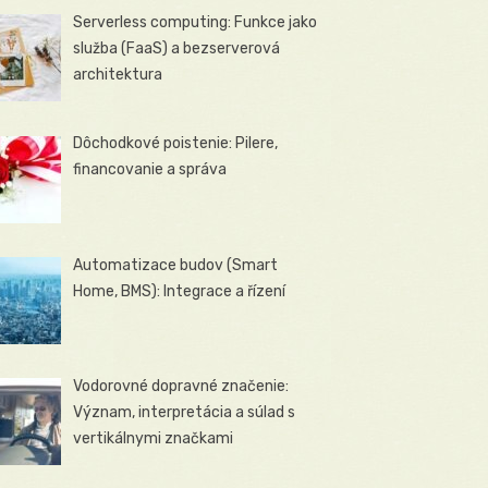
Serverless computing: Funkce jako
služba (FaaS) a bezserverová
architektura
Dôchodkové poistenie: Pilere,
financovanie a správa
Automatizace budov (Smart
Home, BMS): Integrace a řízení
Vodorovné dopravné značenie:
Význam, interpretácia a súlad s
vertikálnymi značkami