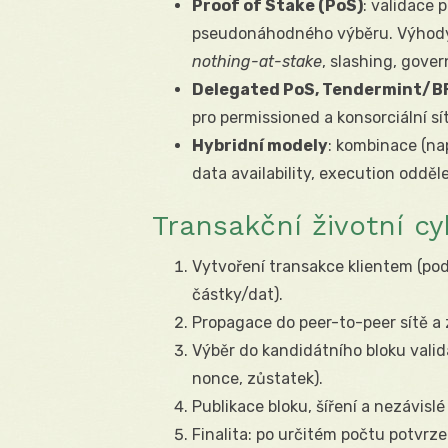
Proof of Stake (PoS)
: validace 
pseudonáhodného výběru. Výhody: 
nothing-at-stake
, slashing, gove
Delegated PoS, Tendermint/B
pro permissioned a konsorciální sí
Hybridní modely
: kombinace (na
data availability, execution odděl
Transakční životní cy
Vytvoření transakce klientem (podp
částky/dat).
Propagace do peer-to-peer sítě a
Výběr do kandidátního bloku valid
nonce, zůstatek).
Publikace bloku, šíření a nezávislé
Finalita: po určitém počtu potvrze