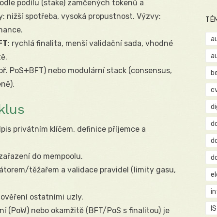
podle podílu (stake) zamčených tokenů a
nižší spotřeba, vysoká propustnost. Výzvy:
TÉ
rnance.
a
FT
: rychlá finalita, menší validační sada, vhodné
a
tě.
př. PoS+BFT) nebo modulární stack (consensus,
b
eně).
c
klus
d
d
is privátním klíčem, definice příjemce a
d
 zařazení do mempoolu.
d
átorem/těžařem a validace pravidel (limity gasu,
e
i
 ověření ostatními uzly.
IS
ní (PoW) nebo okamžitě (BFT/PoS s finalitou) je