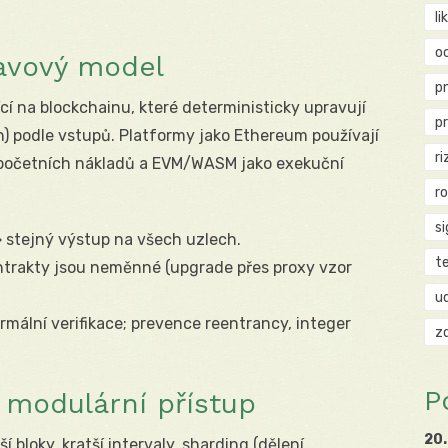
li
o
tavový model
p
í na blockchainu, které deterministicky upravují
p
) podle vstupů. Platformy jako Ethereum používají
ri
početních nákladů a EVM/WASM jako exekuční
r
si
 stejný výstup na všech uzlech.
t
trakty jsou neměnné (upgrade přes proxy vzor
u
rmální verifikace; prevence reentrancy, integer
z
P
a modulární přístup
20.
tší bloky, kratší intervaly, sharding (dělení