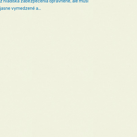
 z hľadiska zabezpečenia oprávnené, ale musí
 jasne vymedzené a...