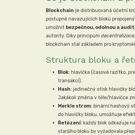
Blockchain
je distribuovaná účetní kni
postupně navazujících bloků propojený
umožnit
bezpečnou, odolnou a audi
autority. Díky principům
decentralizace
blockchain stal základem pro kryptoměny
Struktura bloku a ře
Blok
: hlavička (časové razítko,
pr
transakcí).
Hash
: jedinečný otisk hlavičky b
Jakákoli změna v těle/hlavičce z
Merkle strom
: binární hashový s
do hlavičky bloku, umožňuje efekt
Řetězení
: každý blok odkazuje n
staršího bloku by vyžadovala přep