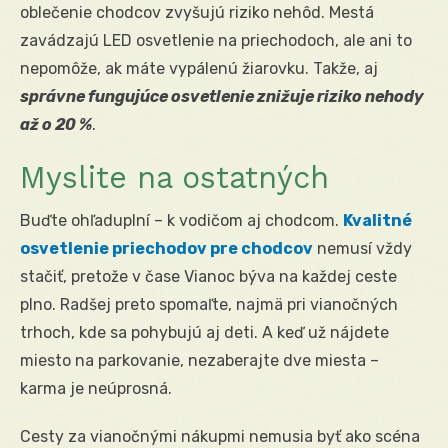
oblečenie chodcov zvyšujú riziko nehôd. Mestá
zavádzajú LED osvetlenie na priechodoch, ale ani to
nepomôže, ak máte vypálenú žiarovku. Takže, aj
správne fungujúce osvetlenie znižuje riziko nehody
až o 20 %
.
Myslite na ostatných
Buďte ohľaduplní – k vodičom aj chodcom.
Kvalitné
osvetlenie priechodov pre chodcov
nemusí vždy
stačiť, pretože v čase Vianoc býva na každej ceste
plno. Radšej preto spomaľte, najmä pri vianočných
trhoch, kde sa pohybujú aj deti. A keď už nájdete
miesto na parkovanie, nezaberajte dve miesta –
karma je neúprosná.
Cesty za vianočnými nákupmi nemusia byť ako scéna