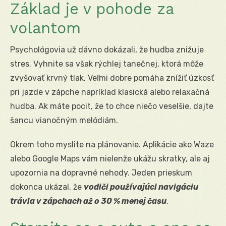
Základ je v pohode za
volantom
Psychológovia už dávno dokázali, že hudba znižuje
stres. Vyhnite sa však rýchlej tanečnej, ktorá môže
zvyšovať krvný tlak. Veľmi dobre pomáha znížiť úzkosť
pri jazde v zápche napríklad klasická alebo relaxačná
hudba. Ak máte pocit, že to chce niečo veselšie, dajte
šancu vianočným melódiám.
Okrem toho myslite na plánovanie. Aplikácie ako Waze
alebo Google Maps vám nielenže ukážu skratky, ale aj
upozornia na dopravné nehody. Jeden prieskum
dokonca ukázal, že
vodiči používajúci navigáciu
trávia v zápchach až o 30 % menej času
.