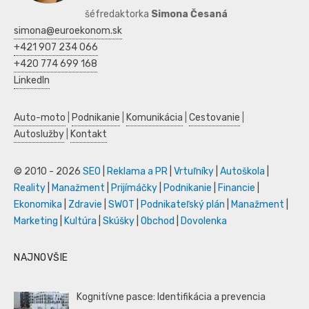
šéfredaktorka
Simona Česaná
simona@euroekonom.sk
+421 907 234 066
+420 774 699 168
LinkedIn
Auto-moto
|
Podnikanie
|
Komunikácia
|
Cestovanie
|
Autoslužby
|
Kontakt
© 2010 - 2026
SEO
|
Reklama a PR
|
Vrtuľníky
|
Autoškola
|
Reality
|
Manažment
|
Prijímáčky
|
Podnikanie
|
Financie
|
Ekonomika
|
Zdravie
|
SWOT
|
Podnikateľský plán
|
Manažment
|
Marketing
|
Kultúra
|
Skúšky
|
Obchod
|
Dovolenka
NAJNOVŠIE
Kognitívne pasce: Identifikácia a prevencia