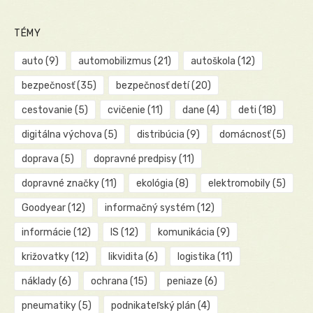
TÉMY
auto
(9)
automobilizmus
(21)
autoškola
(12)
bezpečnosť
(35)
bezpečnosť detí
(20)
cestovanie
(5)
cvičenie
(11)
dane
(4)
deti
(18)
digitálna výchova
(5)
distribúcia
(9)
domácnosť
(5)
doprava
(5)
dopravné predpisy
(11)
dopravné značky
(11)
ekológia
(8)
elektromobily
(5)
Goodyear
(12)
informačný systém
(12)
informácie
(12)
IS
(12)
komunikácia
(9)
križovatky
(12)
likvidita
(6)
logistika
(11)
náklady
(6)
ochrana
(15)
peniaze
(6)
pneumatiky
(5)
podnikateľský plán
(4)