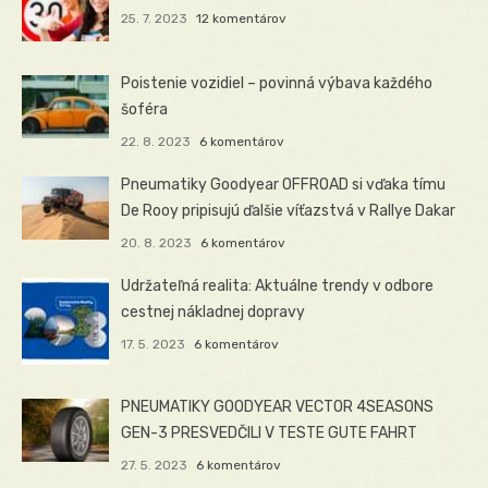
25. 7. 2023
12 komentárov
Poistenie vozidiel – povinná výbava každého
šoféra
22. 8. 2023
6 komentárov
Pneumatiky Goodyear OFFROAD si vďaka tímu
De Rooy pripisujú ďalšie víťazstvá v Rallye Dakar
20. 8. 2023
6 komentárov
Udržateľná realita: Aktuálne trendy v odbore
cestnej nákladnej dopravy
17. 5. 2023
6 komentárov
PNEUMATIKY GOODYEAR VECTOR 4SEASONS
GEN-3 PRESVEDČILI V TESTE GUTE FAHRT
27. 5. 2023
6 komentárov