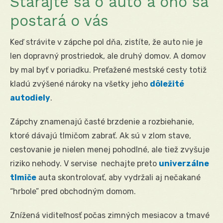
Starajte sa o auto a ono sa
postará o vás
Keď strávite v zápche pol dňa, zistíte, že auto nie je
len dopravný prostriedok, ale druhý domov. A domov
by mal byť v poriadku. Preťažené mestské cesty totiž
kladú zvýšené nároky na všetky jeho
dôležité
autodiely
.
Zápchy znamenajú časté brzdenie a rozbiehanie,
ktoré dávajú tlmičom zabrať. Ak sú v zlom stave,
cestovanie je nielen menej pohodlné, ale tiež zvyšuje
riziko nehody. V servise nechajte preto
univerzálne
tlmiče
auta skontrolovať, aby vydržali aj nečakané
“hrbole” pred obchodným domom.
Znížená viditeľnosť počas zimných mesiacov a tmavé