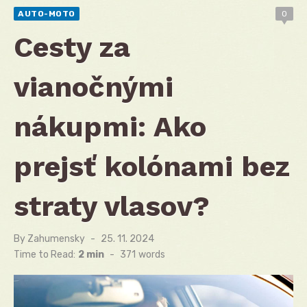
AUTO-MOTO
0
Cesty za
vianočnými
nákupmi: Ako
prejsť kolónami bez
straty vlasov?
By
Zahumensky
Posted
25. 11. 2024
on
Time to Read:
2 min
-
371
words