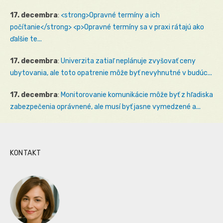
17. decembra
:
<strong>Opravné termíny a ich
počítanie</strong> <p>Opravné termíny sa v praxi rátajú ako
ďalšie te...
17. decembra
:
Univerzita zatiaľ neplánuje zvyšovať ceny
ubytovania, ale toto opatrenie môže byť nevyhnutné v budúc...
17. decembra
:
Monitorovanie komunikácie môže byť z hľadiska
zabezpečenia oprávnené, ale musí byť jasne vymedzené a...
KONTAKT