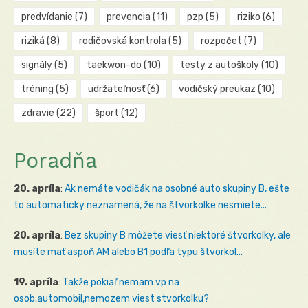
predvídanie
(7)
prevencia
(11)
pzp
(5)
riziko
(6)
riziká
(8)
rodičovská kontrola
(5)
rozpočet
(7)
signály
(5)
taekwon-do
(10)
testy z autoškoly
(10)
tréning
(5)
udržateľnosť
(6)
vodičský preukaz
(10)
zdravie
(22)
šport
(12)
Poradňa
20. apríla
:
Ak nemáte vodičák na osobné auto skupiny B, ešte
to automaticky neznamená, že na štvorkolke nesmiete...
20. apríla
:
Bez skupiny B môžete viesť niektoré štvorkolky, ale
musíte mať aspoň AM alebo B1 podľa typu štvorkol...
19. apríla
:
Takže pokiaľ nemam vp na
osob.automobil,nemozem viest stvorkolku?