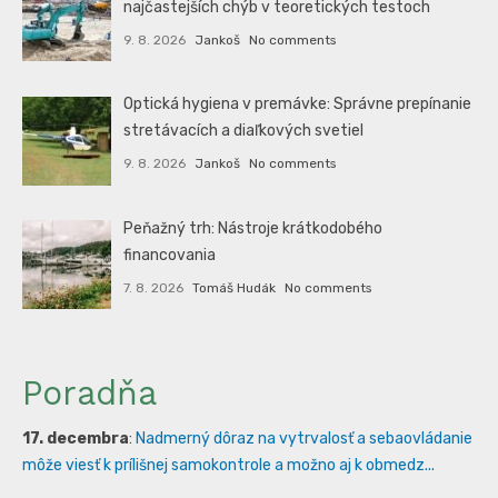
najčastejších chýb v teoretických testoch
9. 8. 2026
Jankoš
No comments
Optická hygiena v premávke: Správne prepínanie
stretávacích a diaľkových svetiel
9. 8. 2026
Jankoš
No comments
Peňažný trh: Nástroje krátkodobého
financovania
7. 8. 2026
Tomáš Hudák
No comments
Poradňa
17. decembra
:
Nadmerný dôraz na vytrvalosť a sebaovládanie
môže viesť k prílišnej samokontrole a možno aj k obmedz...