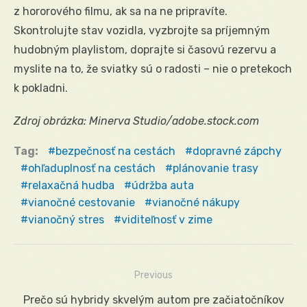
z hororového filmu, ak sa na ne pripravíte.
Skontrolujte stav vozidla, vyzbrojte sa príjemným
hudobným playlistom, doprajte si časovú rezervu a
myslite na to, že sviatky sú o radosti – nie o pretekoch
k pokladni.
Zdroj obrázka: Minerva Studio/adobe.stock.com
Tag:
bezpečnosť na cestách
dopravné zápchy
ohľaduplnosť na cestách
plánovanie trasy
relaxačná hudba
údržba auta
vianočné cestovanie
vianočné nákupy
vianočný stres
viditeľnosť v zime
Previous
Navigácia
Previous
Prečo sú hybridy skvelým autom pre začiatočníkov