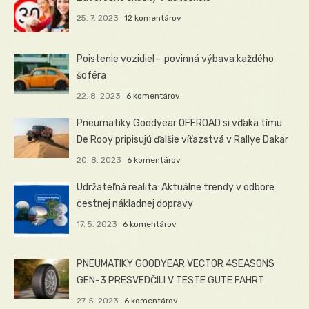
25. 7. 2023
12 komentárov
Poistenie vozidiel – povinná výbava každého
šoféra
22. 8. 2023
6 komentárov
Pneumatiky Goodyear OFFROAD si vďaka tímu
De Rooy pripisujú ďalšie víťazstvá v Rallye Dakar
20. 8. 2023
6 komentárov
Udržateľná realita: Aktuálne trendy v odbore
cestnej nákladnej dopravy
17. 5. 2023
6 komentárov
PNEUMATIKY GOODYEAR VECTOR 4SEASONS
GEN-3 PRESVEDČILI V TESTE GUTE FAHRT
27. 5. 2023
6 komentárov