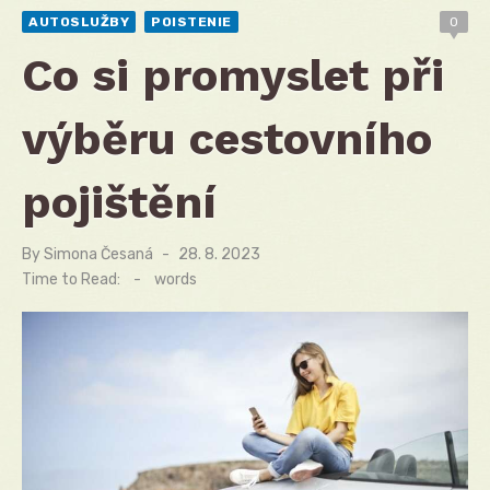
AUTOSLUŽBY
POISTENIE
0
Co si promyslet při
výběru cestovního
pojištění
By
Simona Česaná
Posted
28. 8. 2023
on
Time to Read:
-
words