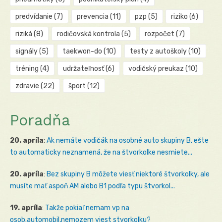
predvídanie
(7)
prevencia
(11)
pzp
(5)
riziko
(6)
riziká
(8)
rodičovská kontrola
(5)
rozpočet
(7)
signály
(5)
taekwon-do
(10)
testy z autoškoly
(10)
tréning
(4)
udržateľnosť
(6)
vodičský preukaz
(10)
zdravie
(22)
šport
(12)
Poradňa
20. apríla
:
Ak nemáte vodičák na osobné auto skupiny B, ešte
to automaticky neznamená, že na štvorkolke nesmiete...
20. apríla
:
Bez skupiny B môžete viesť niektoré štvorkolky, ale
musíte mať aspoň AM alebo B1 podľa typu štvorkol...
19. apríla
:
Takže pokiaľ nemam vp na
osob.automobil,nemozem viest stvorkolku?