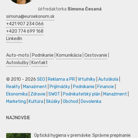
šéfredaktorka
Simona Česaná
simona@euroekonom.sk
+421 907 234 066
+420 774 699 168
LinkedIn
Auto-moto
|
Podnikanie
|
Komunikácia
|
Cestovanie
|
Autoslužby
|
Kontakt
© 2010 - 2026
SEO
|
Reklama a PR
|
Vrtuľníky
|
Autoškola
|
Reality
|
Manažment
|
Prijímáčky
|
Podnikanie
|
Financie
|
Ekonomika
|
Zdravie
|
SWOT
|
Podnikateľský plán
|
Manažment
|
Marketing
|
Kultúra
|
Skúšky
|
Obchod
|
Dovolenka
NAJNOVŠIE
Optická hygiena v premávke: Správne prepínanie