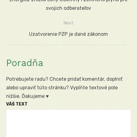
v
post:
svojich odberateľov
článku
Next
Next
Uzatvorenie PZP je dané zákonom
post:
Poradňa
Potrebujete radu? Chcete pridať komentár, doplniť
alebo upraviť túto stránku? Vyplňte textové pole
nižšie. Ďakujeme ♥
VÁŠ TEXT