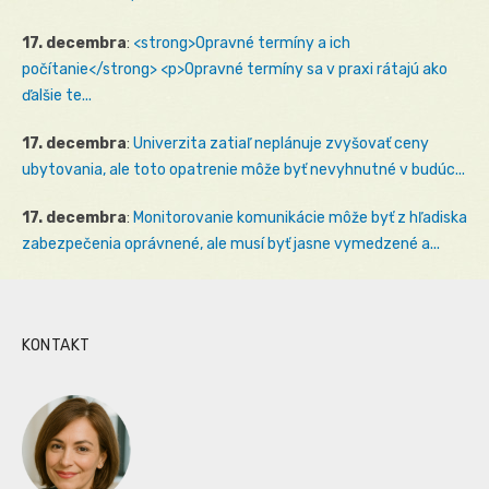
17. decembra
:
<strong>Opravné termíny a ich
počítanie</strong> <p>Opravné termíny sa v praxi rátajú ako
ďalšie te...
17. decembra
:
Univerzita zatiaľ neplánuje zvyšovať ceny
ubytovania, ale toto opatrenie môže byť nevyhnutné v budúc...
17. decembra
:
Monitorovanie komunikácie môže byť z hľadiska
zabezpečenia oprávnené, ale musí byť jasne vymedzené a...
KONTAKT