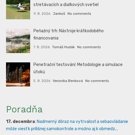
stretávacích a diaľkových svetiel
9. 8. 2026
Jankoš
No comments
Peňažný trh: Nástroje krátkodobého
financovania
7. 8. 2026
Tomáš Hudák
No comments
Penetrační testování: Metodologie a simulace
útoků
5. 8. 2026
Veronika Benková
No comments
Poradňa
17. decembra
:
Nadmerný dôraz na vytrvalosť a sebaovládanie
môže viesť k prílišnej samokontrole a možno aj k obmedz...