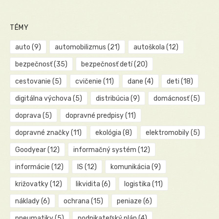
TÉMY
auto
(9)
automobilizmus
(21)
autoškola
(12)
bezpečnosť
(35)
bezpečnosť detí
(20)
cestovanie
(5)
cvičenie
(11)
dane
(4)
deti
(18)
digitálna výchova
(5)
distribúcia
(9)
domácnosť
(5)
doprava
(5)
dopravné predpisy
(11)
dopravné značky
(11)
ekológia
(8)
elektromobily
(5)
Goodyear
(12)
informačný systém
(12)
informácie
(12)
IS
(12)
komunikácia
(9)
križovatky
(12)
likvidita
(6)
logistika
(11)
náklady
(6)
ochrana
(15)
peniaze
(6)
pneumatiky
(5)
podnikateľský plán
(4)