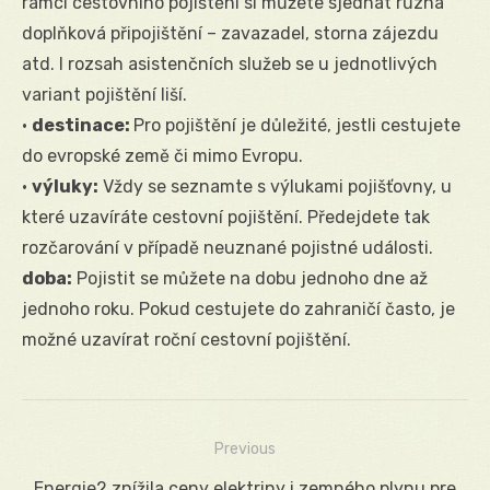
rámci cestovního pojištění si můžete sjednat různá
doplňková připojištění – zavazadel, storna zájezdu
atd. I rozsah asistenčních služeb se u jednotlivých
variant pojištění liší.
·
destinace:
Pro pojištění je důležité, jestli cestujete
do evropské země či mimo Evropu.
·
výluky:
Vždy se seznamte s výlukami pojišťovny, u
které uzavíráte cestovní pojištění. Předejdete tak
rozčarování v případě neuznané pojistné události.
doba:
Pojistit se můžete na dobu jednoho dne až
jednoho roku. Pokud cestujete do zahraničí často, je
možné uzavírat roční cestovní pojištění.
Previous
Navigácia
Previous
Energie2 znížila ceny elektriny i zemného plynu pre