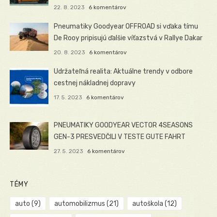
22. 8. 2023
6 komentárov
Pneumatiky Goodyear OFFROAD si vďaka tímu
De Rooy pripisujú ďalšie víťazstvá v Rallye Dakar
20. 8. 2023
6 komentárov
Udržateľná realita: Aktuálne trendy v odbore
cestnej nákladnej dopravy
17. 5. 2023
6 komentárov
PNEUMATIKY GOODYEAR VECTOR 4SEASONS
GEN-3 PRESVEDČILI V TESTE GUTE FAHRT
27. 5. 2023
6 komentárov
TÉMY
auto
(9)
automobilizmus
(21)
autoškola
(12)