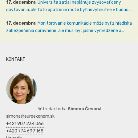
17. decembra
:
Univerzita zatiaľ neplánuje zvyšovať ceny
ubytovania, ale toto opatrenie môže byť nevyhnutné v budúc...
17. decembra
:
Monitorovanie komunikácie môže byť z hľadiska
zabezpečenia oprávnené, ale musí byť jasne vymedzené a...
KONTAKT
šéfredaktorka
Simona Česaná
simona@euroekonom.sk
+421 907 234 066
+420 774 699 168