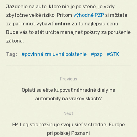
Jazdenie na aute, ktoré nie je poistené, je vždy
zbytočne veľké riziko. Pritom
výhodné PZP
si môžete
za pár minút vybaviť
online
za tú najlepšiu cenu.
Bude vás to stáť určite menejnež pokuty za porušenie
zákona.
Tag:
povinné zmluvné poistenie
pzp
STK
Previous
Navigácia
Previous
Oplatí sa ešte kupovať náhradné diely na
v
post:
automobily na vrakoviskách?
článku
Next
Next
FM Logistic rozširuje svoju sieť v strednej Európe
post:
pri poľskej Poznani