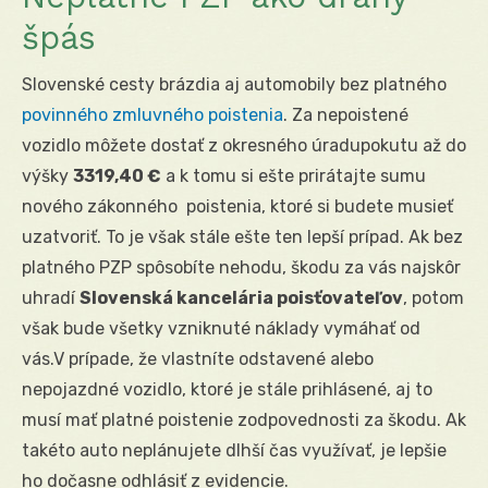
špás
Slovenské cesty brázdia aj automobily bez platného
povinného zmluvného poistenia
. Za nepoistené
vozidlo môžete dostať z okresného úradupokutu až do
výšky
3319,40 €
a k tomu si ešte prirátajte sumu
nového zákonného poistenia, ktoré si budete musieť
uzatvoriť. To je však stále ešte ten lepší prípad. Ak bez
platného PZP spôsobíte nehodu, škodu za vás najskôr
uhradí
Slovenská kancelária poisťovateľov
, potom
však bude všetky vzniknuté náklady vymáhať od
vás.V prípade, že vlastníte odstavené alebo
nepojazdné vozidlo, ktoré je stále prihlásené, aj to
musí mať platné poistenie zodpovednosti za škodu. Ak
takéto auto neplánujete dlhší čas využívať, je lepšie
ho dočasne odhlásiť z evidencie.