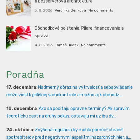
a bezserverová architektura
5. 8. 2026
Veronika Benková
No comments
Dôchodkové poistenie: Pilere, financovanie a
správa
4. 8. 2026
Tomáš Hudák
No comments
Poradňa
17. decembra
:
Nadmerný dôraz na vytrvalosť a sebaovládanie
môže viesť k prílišnej samokontrole a možno aj k obmedz...
10. decembra
:
Ako sa pocitaju opravne terminy? Ak spravim
teoreticku cast na druhy pokus, ostavaju mi uz iba dv...
24. októbra
:
Zvýšená regulácia by mohla pomôcť chrániť
spotrebiteľov pred negatívnymi aspektmi hazardných hier, a...