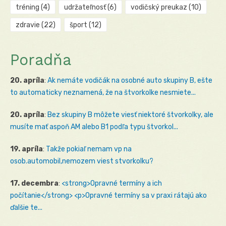
tréning
(4)
udržateľnosť
(6)
vodičský preukaz
(10)
zdravie
(22)
šport
(12)
Poradňa
20. apríla
:
Ak nemáte vodičák na osobné auto skupiny B, ešte
to automaticky neznamená, že na štvorkolke nesmiete...
20. apríla
:
Bez skupiny B môžete viesť niektoré štvorkolky, ale
musíte mať aspoň AM alebo B1 podľa typu štvorkol...
19. apríla
:
Takže pokiaľ nemam vp na
osob.automobil,nemozem viest stvorkolku?
17. decembra
:
<strong>Opravné termíny a ich
počítanie</strong> <p>Opravné termíny sa v praxi rátajú ako
ďalšie te...