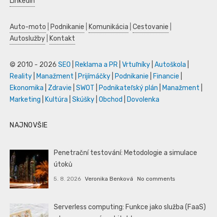
LinkedIn
Auto-moto
|
Podnikanie
|
Komunikácia
|
Cestovanie
|
Autoslužby
|
Kontakt
© 2010 - 2026
SEO
|
Reklama a PR
|
Vrtuľníky
|
Autoškola
|
Reality
|
Manažment
|
Prijímáčky
|
Podnikanie
|
Financie
|
Ekonomika
|
Zdravie
|
SWOT
|
Podnikateľský plán
|
Manažment
|
Marketing
|
Kultúra
|
Skúšky
|
Obchod
|
Dovolenka
NAJNOVŠIE
Penetrační testování: Metodologie a simulace
útoků
5. 8. 2026
Veronika Benková
No comments
Serverless computing: Funkce jako služba (FaaS)