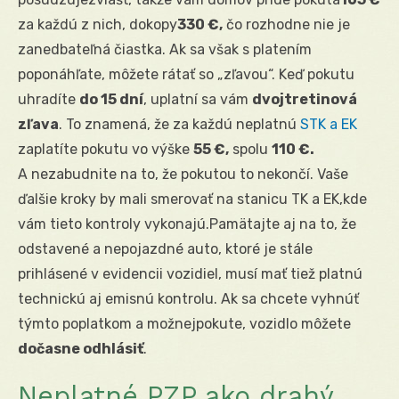
za každú z nich, dokopy
330 €,
čo rozhodne nie je
zanedbateľná čiastka. Ak sa však s platením
poponáhľate, môžete rátať so „zľavou“. Keď pokutu
uhradíte
do 15 dní
, uplatní sa vám
dvojtretinová
zľava
. To znamená, že za každú neplatnú
STK a EK
zaplatíte pokutu vo výške
55 €,
spolu
110 €.
A nezabudnite na to, že pokutou to nekončí. Vaše
ďalšie kroky by mali smerovať na stanicu TK a EK,kde
vám tieto kontroly vykonajú.Pamätajte aj na to, že
odstavené a nepojazdné auto, ktoré je stále
prihlásené v evidencii vozidiel, musí mať tiež platnú
technickú aj emisnú kontrolu. Ak sa chcete vyhnúť
týmto poplatkom a možnejpokute, vozidlo môžete
dočasne odhlásiť
.
Neplatné PZP ako drahý