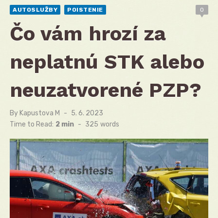
AUTOSLUŽBY
POISTENIE
0
Čo vám hrozí za
neplatnú STK alebo
neuzatvorené PZP?
By
Kapustova M
Posted
5. 6. 2023
on
Time to Read:
2 min
-
325
words