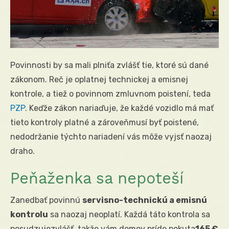
Povinnosti by sa mali plniťa zvlášť tie, ktoré sú dané
zákonom. Reč je oplatnej technickej a emisnej
kontrole, a tiež o povinnom zmluvnom poistení, teda
PZP
. Keďže zákon nariaďuje, že každé vozidlo má mať
tieto kontroly platné a zároveňmusí byť poistené,
nedodržanie týchto nariadení vás môže vyjsť naozaj
draho.
Peňaženka sa nepoteší
Zanedbať povinnú
servisno-technickú a emisnú
kontrolu
sa naozaj neoplatí. Každá táto kontrola sa
posudzujezvlášť, takže vám domov príde pokuta
165 €