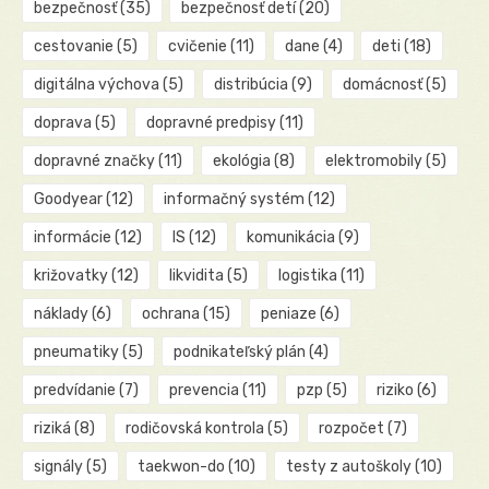
bezpečnosť
(35)
bezpečnosť detí
(20)
cestovanie
(5)
cvičenie
(11)
dane
(4)
deti
(18)
digitálna výchova
(5)
distribúcia
(9)
domácnosť
(5)
doprava
(5)
dopravné predpisy
(11)
dopravné značky
(11)
ekológia
(8)
elektromobily
(5)
Goodyear
(12)
informačný systém
(12)
informácie
(12)
IS
(12)
komunikácia
(9)
križovatky
(12)
likvidita
(5)
logistika
(11)
náklady
(6)
ochrana
(15)
peniaze
(6)
pneumatiky
(5)
podnikateľský plán
(4)
predvídanie
(7)
prevencia
(11)
pzp
(5)
riziko
(6)
riziká
(8)
rodičovská kontrola
(5)
rozpočet
(7)
signály
(5)
taekwon-do
(10)
testy z autoškoly
(10)