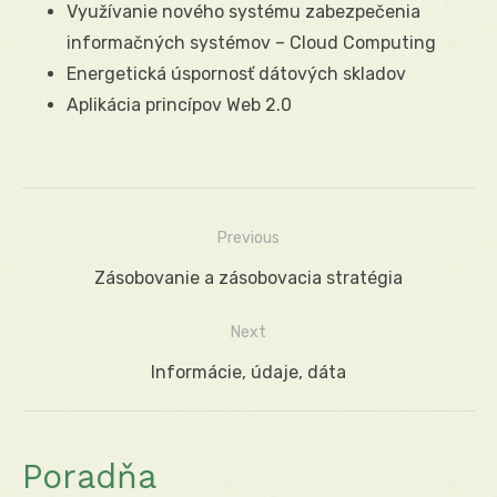
Využívanie nového systému zabezpečenia
informačných systémov – Cloud Computing
Energetická úspornosť dátových skladov
Aplikácia princípov Web 2.0
Previous
Navigácia
Previous
Zásobovanie a zásobovacia stratégia
v
post:
Next
článku
Next
Informácie, údaje, dáta
post:
Poradňa