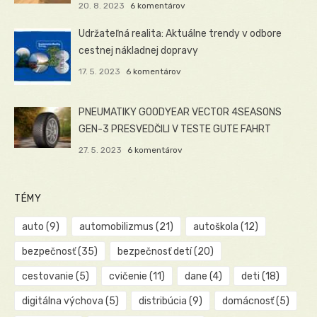
20. 8. 2023
6 komentárov
Udržateľná realita: Aktuálne trendy v odbore
cestnej nákladnej dopravy
17. 5. 2023
6 komentárov
PNEUMATIKY GOODYEAR VECTOR 4SEASONS
GEN-3 PRESVEDČILI V TESTE GUTE FAHRT
27. 5. 2023
6 komentárov
TÉMY
auto
(9)
automobilizmus
(21)
autoškola
(12)
bezpečnosť
(35)
bezpečnosť detí
(20)
cestovanie
(5)
cvičenie
(11)
dane
(4)
deti
(18)
digitálna výchova
(5)
distribúcia
(9)
domácnosť
(5)