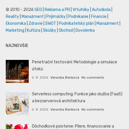
© 2010 - 2026
SEO
|
Reklama a PR
|
Vrtuľníky
|
Autoškola
|
Reality
|
Manažment
|
Prijímáčky
|
Podnikanie
|
Financie
|
Ekonomika
|
Zdravie
|
SWOT
|
Podnikateľský plán
|
Manažment
|
Marketing
|
Kultúra
|
Skúšky
|
Obchod
|
Dovolenka
NAJNOVŠIE
Penetrační testování: Metodologie a simulace
útoků
5. 8. 2026
Veronika Benková
No comments
Serverless computing: Funkce jako služba (FaaS)
a bezserverová architektura
5. 8. 2026
Veronika Benková
No comments
Dôchodkové poistenie: Pilere, financovanie a