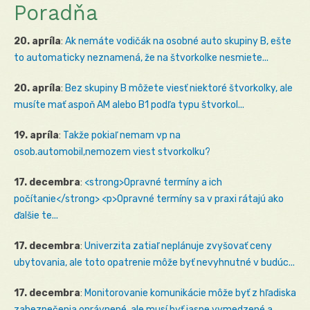
Poradňa
20. apríla
:
Ak nemáte vodičák na osobné auto skupiny B, ešte
to automaticky neznamená, že na štvorkolke nesmiete...
20. apríla
:
Bez skupiny B môžete viesť niektoré štvorkolky, ale
musíte mať aspoň AM alebo B1 podľa typu štvorkol...
19. apríla
:
Takže pokiaľ nemam vp na
osob.automobil,nemozem viest stvorkolku?
17. decembra
:
<strong>Opravné termíny a ich
počítanie</strong> <p>Opravné termíny sa v praxi rátajú ako
ďalšie te...
17. decembra
:
Univerzita zatiaľ neplánuje zvyšovať ceny
ubytovania, ale toto opatrenie môže byť nevyhnutné v budúc...
17. decembra
:
Monitorovanie komunikácie môže byť z hľadiska
zabezpečenia oprávnené, ale musí byť jasne vymedzené a...