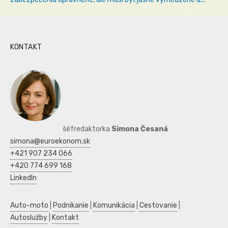
KONTAKT
šéfredaktorka
Simona Česaná
simona@euroekonom.sk
+421 907 234 066
+420 774 699 168
LinkedIn
Auto-moto
|
Podnikanie
|
Komunikácia
|
Cestovanie
|
Autoslužby
|
Kontakt