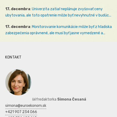
17. decembra
:
Univerzita zatiaľ neplánuje zvyšovať ceny
ubytovania, ale toto opatrenie môže byť nevyhnutné v budúc...
17. decembra
:
Monitorovanie komunikácie môže byť z hľadiska
zabezpečenia oprávnené, ale musí byť jasne vymedzené a...
KONTAKT
šéfredaktorka
Simona Česaná
simona@euroekonom.sk
+421 907 234 066