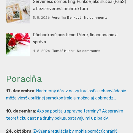
Serverless computing: Funkce jako služba (FaaS)
a bezserverová architektura
5. 8. 2026
Veronika Benková
No comments
Dôchodkové poistenie: Pilere, financovanie a
správa
4. 8. 2026
Tomáš Hudák
No comments
Poradňa
17. decembra
:
Nadmerný dôraz na vytrvalosť a sebaovládanie
môže viesť k prílišnej samokontrole a možno aj k obmedz...
10. decembra
:
Ako sa pocitaju opravne terminy? Ak spravim
teoreticku cast na druhy pokus, ostavaju mi uz iba dv...
24. októbra
:
Zvýšená regulácia by mohla pomôcť chrániť