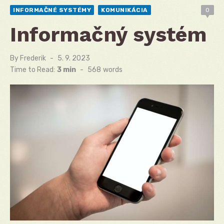
INFORMAČNÉ SYSTÉMY
KOMUNIKÁCIA
0
Informačný systém
By
Frederik
Posted
5. 9. 2023
on
Time to Read:
3 min
-
568
words