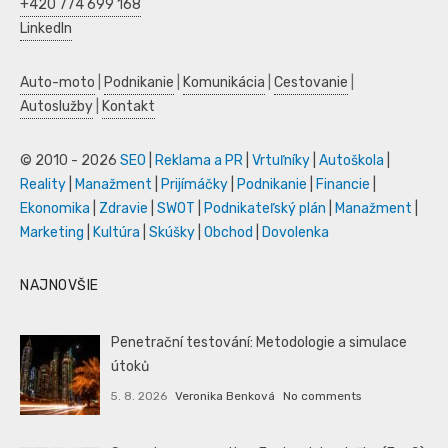
+420 774 699 168
LinkedIn
Auto-moto
|
Podnikanie
|
Komunikácia
|
Cestovanie
|
Autoslužby
|
Kontakt
© 2010 - 2026
SEO
|
Reklama a PR
|
Vrtuľníky
|
Autoškola
|
Reality
|
Manažment
|
Prijímáčky
|
Podnikanie
|
Financie
|
Ekonomika
|
Zdravie
|
SWOT
|
Podnikateľský plán
|
Manažment
|
Marketing
|
Kultúra
|
Skúšky
|
Obchod
|
Dovolenka
NAJNOVŠIE
Penetrační testování: Metodologie a simulace
útoků
5. 8. 2026
Veronika Benková
No comments