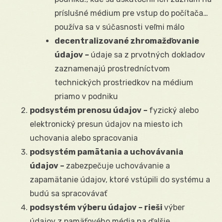
príslušné médium pre vstup do počítača…
používa sa v súčasnosti veľmi málo
decentralizované zhromažďovanie
údajov –
údaje sa z prvotných dokladov
zaznamenajú prostredníctvom
technických prostriedkov na médium
priamo v podniku
podsystém prenosu údajov –
fyzický alebo
elektronický presun údajov na miesto ich
uchovania alebo spracovania
podsystém pamätania a uchovávania
údajov –
zabezpečuje uchovávanie a
zapamätanie údajov, ktoré vstúpili do systému a
budú sa spracovávať
podsystém výberu údajov – rieši
výber
údajov z pamäťového média na ďalšie