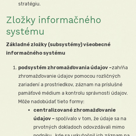
stratégiu.
Zložky informačného
systému
Základné zložky (subsystémy) všeobecné
informačného systému
podsystém zhromažďovania údajov –
zahŕňa
zhromažďovanie údajov pomocou rozličných
zariadení a prostriedkov, záznam na príslušné
pamäťové médium a kontrolu správnosti údajov.
Môže nadobúdať tieto formy:
centralizované zhromažďovanie
údajov –
spočívalo v tom, že údaje sa na
prvotných dokladoch odovzdávali mimo
podniku., kde sa uskutočnil ich záznam na