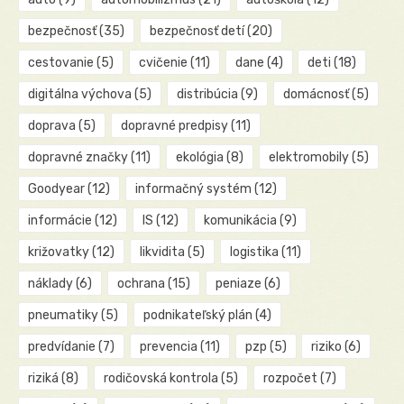
bezpečnosť
(35)
bezpečnosť detí
(20)
cestovanie
(5)
cvičenie
(11)
dane
(4)
deti
(18)
digitálna výchova
(5)
distribúcia
(9)
domácnosť
(5)
doprava
(5)
dopravné predpisy
(11)
dopravné značky
(11)
ekológia
(8)
elektromobily
(5)
Goodyear
(12)
informačný systém
(12)
informácie
(12)
IS
(12)
komunikácia
(9)
križovatky
(12)
likvidita
(5)
logistika
(11)
náklady
(6)
ochrana
(15)
peniaze
(6)
pneumatiky
(5)
podnikateľský plán
(4)
predvídanie
(7)
prevencia
(11)
pzp
(5)
riziko
(6)
riziká
(8)
rodičovská kontrola
(5)
rozpočet
(7)