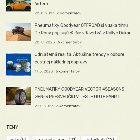
šoféra
22. 8. 2023
6 komentárov
Pneumatiky Goodyear OFFROAD si vďaka tímu
De Rooy pripisujú ďalšie víťazstvá v Rallye Dakar
20. 8. 2023
6 komentárov
Udržateľná realita: Aktuálne trendy v odbore
cestnej nákladnej dopravy
17. 5. 2023
6 komentárov
PNEUMATIKY GOODYEAR VECTOR 4SEASONS
GEN-3 PRESVEDČILI V TESTE GUTE FAHRT
27. 5. 2023
6 komentárov
TÉMY
auto
(9)
automobilizmus
(21)
autoškola
(12)