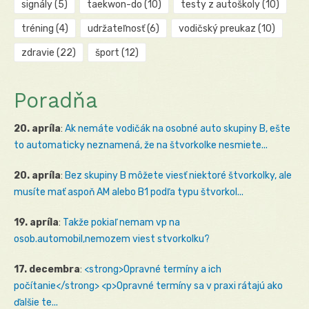
signály
(5)
taekwon-do
(10)
testy z autoškoly
(10)
tréning
(4)
udržateľnosť
(6)
vodičský preukaz
(10)
zdravie
(22)
šport
(12)
Poradňa
20. apríla
:
Ak nemáte vodičák na osobné auto skupiny B, ešte
to automaticky neznamená, že na štvorkolke nesmiete...
20. apríla
:
Bez skupiny B môžete viesť niektoré štvorkolky, ale
musíte mať aspoň AM alebo B1 podľa typu štvorkol...
19. apríla
:
Takže pokiaľ nemam vp na
osob.automobil,nemozem viest stvorkolku?
17. decembra
:
<strong>Opravné termíny a ich
počítanie</strong> <p>Opravné termíny sa v praxi rátajú ako
ďalšie te...