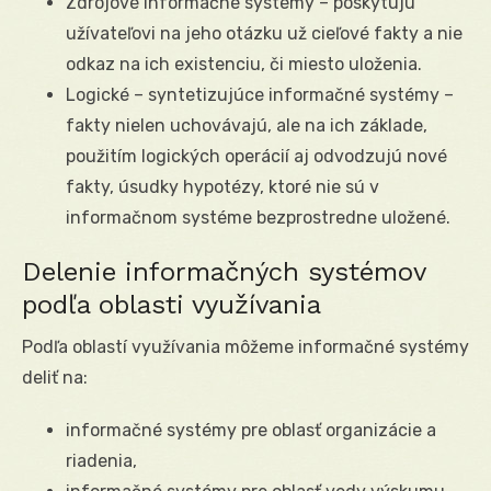
Zdrojové informačné systémy – poskytujú
užívateľovi na jeho otázku už cieľové fakty a nie
odkaz na ich existenciu, či miesto uloženia.
Logické – syntetizujúce informačné systémy –
fakty nielen uchovávajú, ale na ich základe,
použitím logických operácií aj odvodzujú nové
fakty, úsudky hypotézy, ktoré nie sú v
informačnom systéme bezprostredne uložené.
Delenie informačných systémov
podľa oblasti využívania
Podľa oblastí využívania môžeme informačné systémy
deliť na:
informačné systémy pre oblasť organizácie a
riadenia,