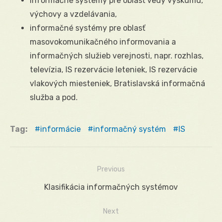
informačné systémy pre oblasť vedy výskumu,
výchovy a vzdelávania,
informačné systémy pre oblasť
masovokomunikačného informovania a
informačných služieb verejnosti, napr. rozhlas,
televízia, IS rezervácie leteniek, IS rezervácie
vlakových miesteniek, Bratislavská informačná
služba a pod.
Tag:
informácie
informačný systém
IS
Previous
Navigácia
Previous
Klasifikácia informačných systémov
v
post:
Next
článku