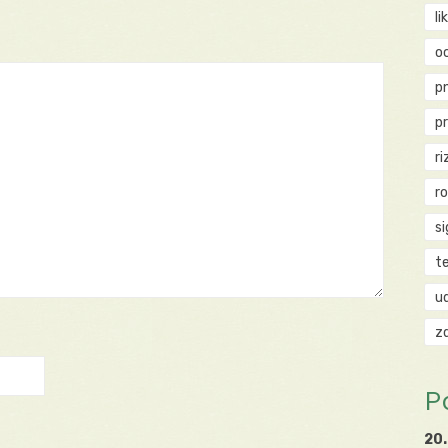
li
o
p
p
ri
r
si
t
u
z
P
20.