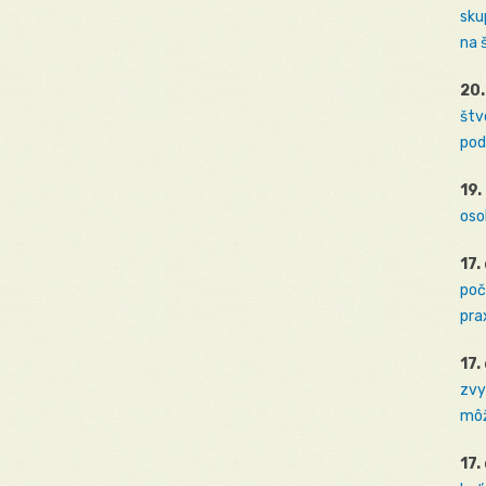
sku
na 
20.
štv
pod
19.
oso
17.
poč
prax
17.
zvy
môž
17.