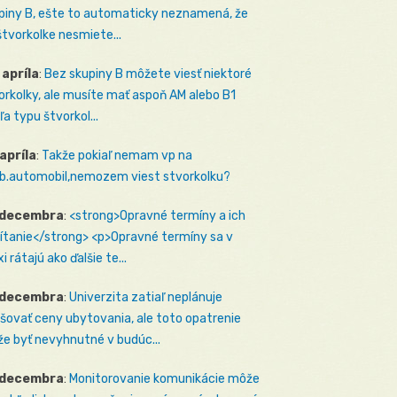
piny B, ešte to automaticky neznamená, že
štvorkolke nesmiete...
 apríla
:
Bez skupiny B môžete viesť niektoré
orkolky, ale musíte mať aspoň AM alebo B1
ľa typu štvorkol...
 apríla
:
Takže pokiaľ nemam vp na
b.automobil,nemozem viest stvorkolku?
 decembra
:
<strong>Opravné termíny a ich
ítanie</strong> <p>Opravné termíny sa v
i rátajú ako ďalšie te...
 decembra
:
Univerzita zatiaľ neplánuje
šovať ceny ubytovania, ale toto opatrenie
e byť nevyhnutné v budúc...
 decembra
:
Monitorovanie komunikácie môže