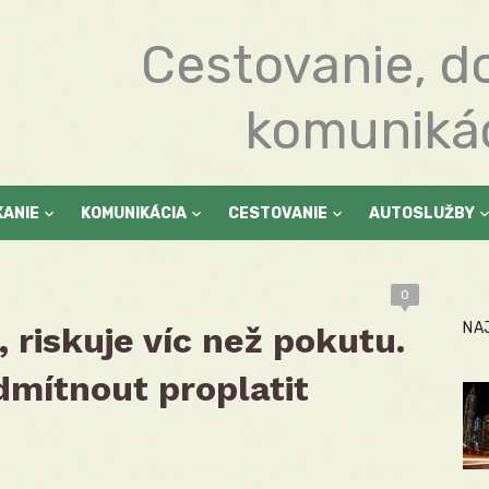
Cestovanie, d
komuniká
KANIE
KOMUNIKÁCIA
CESTOVANIE
AUTOSLUŽBY
0
NA
 riskuje víc než pokutu.
dmítnout proplatit