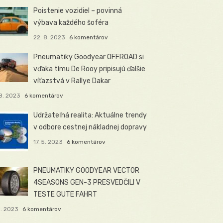
Poistenie vozidiel – povinná
výbava každého šoféra
22. 8. 2023
6 komentárov
Pneumatiky Goodyear OFFROAD si
vďaka tímu De Rooy pripisujú ďalšie
víťazstvá v Rallye Dakar
8. 2023
6 komentárov
Udržateľná realita: Aktuálne trendy
v odbore cestnej nákladnej dopravy
17. 5. 2023
6 komentárov
PNEUMATIKY GOODYEAR VECTOR
4SEASONS GEN-3 PRESVEDČILI V
TESTE GUTE FAHRT
5. 2023
6 komentárov