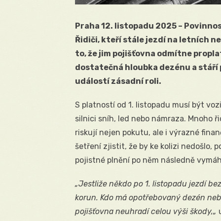
Praha 12. listopadu 2025 – Povinnos
Řidiči, kteří stále jezdí na letních n
to, že jim pojišťovna odmítne propl
dostatečná hloubka dezénu a stáří p
událostí zásadní roli.
S platností od 1. listopadu musí být v
silnici sníh, led nebo námraza. Mnoho ř
riskují nejen pokutu, ale i výrazné fin
šetření zjistit, že by ke kolizi nedošlo
pojistné plnění po něm následně vymáh
„Jestliže někdo po 1. listopadu jezdí be
korun. Kdo má opotřebovaný dezén nebo
pojišťovna neuhradí celou výši škody,„
u