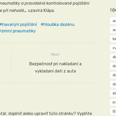
pneumatiky a pravidelně kontrolované pojištění
e při nehodě,„
uzavírá Klápa.
TÉ
a
havarijní pojištění
hloubka dezénu
a
zimní pneumatiky
b
c
Next
d
Next
Bezpečnosť pri nakladaní a
d
post:
vykladaní detí z auta
d
d
e
i
IS
ár, doplniť alebo upraviť túto stránku? Vyplňte