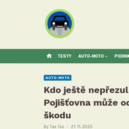
Skip
to
content
home
TESTY
AUTO-MOTO
PODNI
AUTO-MOTO
Kdo ještě nepřezul,
Pojišťovna může o
škodu
By
Tae Teo
Posted
21. 11. 2025