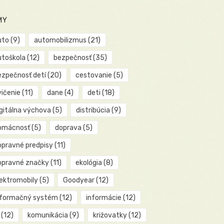
MY
uto
(9)
automobilizmus
(21)
utoškola
(12)
bezpečnosť
(35)
ezpečnosť detí
(20)
cestovanie
(5)
vičenie
(11)
dane
(4)
deti
(18)
igitálna výchova
(5)
distribúcia
(9)
omácnosť
(5)
doprava
(5)
opravné predpisy
(11)
opravné značky
(11)
ekológia
(8)
lektromobily
(5)
Goodyear
(12)
nformačný systém
(12)
informácie
(12)
(12)
komunikácia
(9)
križovatky
(12)