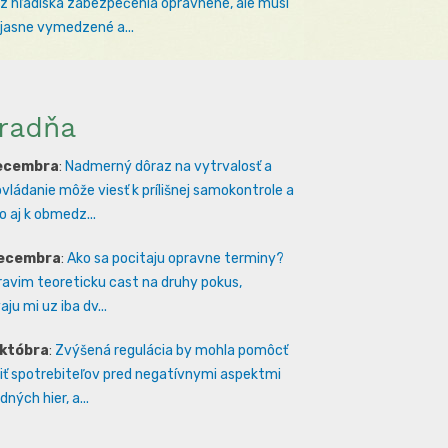
 z hľadiska zabezpečenia oprávnené, ale musí
 jasne vymedzené a...
radňa
decembra
:
Nadmerný dôraz na vytrvalosť a
vládanie môže viesť k prílišnej samokontrole a
 aj k obmedz...
decembra
:
Ako sa pocitaju opravne terminy?
ravim teoreticku cast na druhy pokus,
ju mi uz iba dv...
októbra
:
Zvýšená regulácia by mohla pomôcť
iť spotrebiteľov pred negatívnymi aspektmi
ných hier, a...