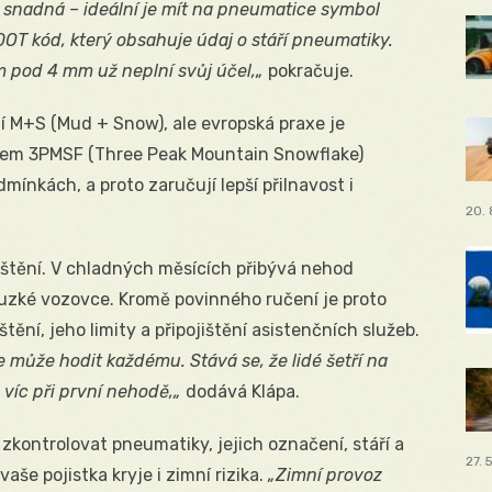
e snadná – ideální je mít na pneumatice symbol
DOT kód, který obsahuje údaj o stáří pneumatiky.
m pod 4 mm už neplní svůj účel,„
pokračuje.
ní M+S (Mud + Snow), ale evropská praxe je
olem 3PMSF (Three Peak Mountain Snowflake)
mínkách, a proto zaručují lepší přilnavost i
20. 
jištění. V chladných měsících přibývá nehod
zké vozovce. Kromě povinného ručení je proto
tění, jeho limity a připojištění asistenčních služeb.
 může hodit každému. Stává se, že lidé šetří na
 víc při první nehodě,„
dodává Klápa.
zkontrolovat pneumatiky, jejich označení, stáří a
27. 
aše pojistka kryje i zimní rizika.
„Zimní provoz