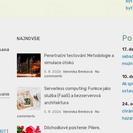
byť
byť
Po
NAJNOVŠIE
17. 
saná
Penetrační testování: Metodologie a
sebao
simulace útoků
možno
5. 8. 2026
Veronika Benková
No
comments
10. 
Ak sp
Serverless computing: Funkce jako
ostava
vanie
služba (FaaS) a bezserverová
architektura
24. 
chrán
5. 8. 2026
Veronika Benková
No
comments
hazard
Dôchodkové poistenie: Pilere,
WOT
|