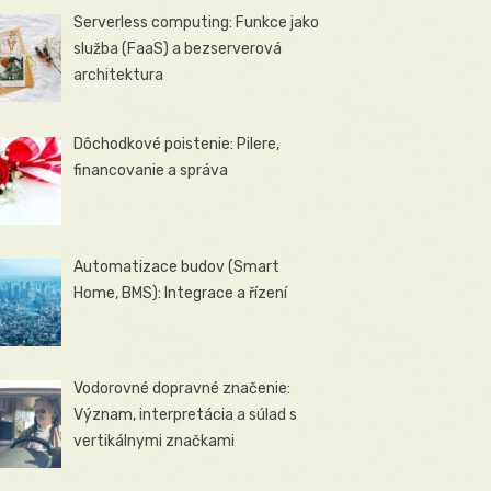
Serverless computing: Funkce jako
služba (FaaS) a bezserverová
architektura
Dôchodkové poistenie: Pilere,
financovanie a správa
Automatizace budov (Smart
Home, BMS): Integrace a řízení
Vodorovné dopravné značenie:
Význam, interpretácia a súlad s
vertikálnymi značkami