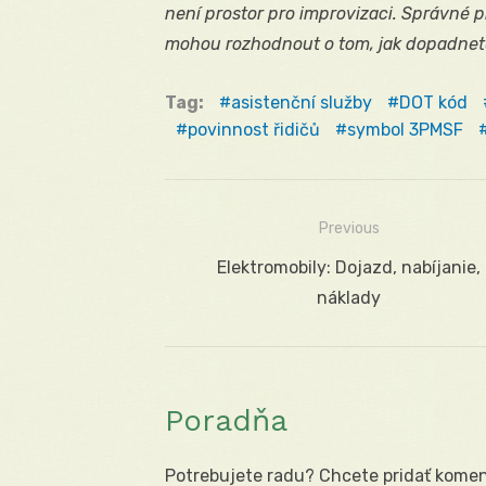
není prostor pro improvizaci. Správné 
mohou rozhodnout o tom, jak dopadnet
Tag:
asistenční služby
DOT kód
povinnost řidičů
symbol 3PMSF
Previous
Navigácia
Previous
Elektromobily: Dojazd, nabíjanie,
v
post:
náklady
článku
Poradňa
Potrebujete radu? Chcete pridať koment