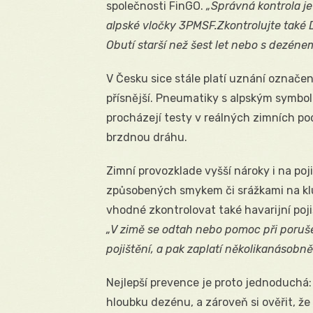
společnosti FinGO.
„Správná kontrola j
alpské vločky 3PMSF.Zkontrolujte také 
Obutí starší než šest let nebo s dezéne
V Česku sice stále platí uznání označe
přísnější. Pneumatiky s alpským symb
procházejí testy v reálných zimních pod
brzdnou dráhu.
Zimní provozklade vyšší nároky i na po
způsobených smykem či srážkami na klu
vhodné zkontrolovat také havarijní pojiš
„V zimě se odtah nebo pomoc při poruše
pojištění, a pak zaplatí několikanásobně
Nejlepší prevence je proto jednoduchá: 
hloubku dezénu, a zároveň si ověřit, že v