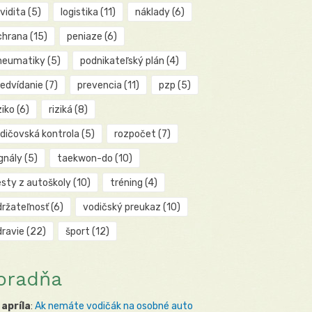
kvidita
(5)
logistika
(11)
náklady
(6)
chrana
(15)
peniaze
(6)
neumatiky
(5)
podnikateľský plán
(4)
redvídanie
(7)
prevencia
(11)
pzp
(5)
ziko
(6)
riziká
(8)
odičovská kontrola
(5)
rozpočet
(7)
gnály
(5)
taekwon-do
(10)
esty z autoškoly
(10)
tréning
(4)
držateľnosť
(6)
vodičský preukaz
(10)
dravie
(22)
šport
(12)
oradňa
 apríla
:
Ak nemáte vodičák na osobné auto