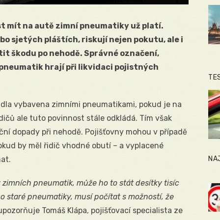
t mít na autě zimní pneumatiky už platí.
ebo sjetých pláštích, riskují nejen pokutu, ale i
atit škodu po nehodě. Správné označení,
neumatik hrají při likvidaci pojistných
TE
ozidla vybavena zimními pneumatikami, pokud je na
idičů ale tuto povinnost stále odkládá. Tím však
anční dopady při nehodě. Pojišťovny mohou v případě
, pokud by měl řidič vhodné obutí – a vyplacené
NA
at.
z zimních pneumatik, může ho to stát desítky tisíc
 staré pneumatiky, musí počítat s možností, že
pozorňuje Tomáš Klápa, pojišťovací specialista ze