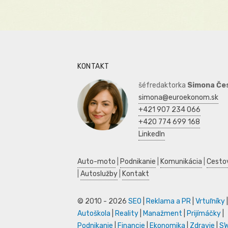
KONTAKT
šéfredaktorka
Simona Če
simona@euroekonom.sk
+421 907 234 066
+420 774 699 168
LinkedIn
Auto-moto
|
Podnikanie
|
Komunikácia
|
Cesto
|
Autoslužby
|
Kontakt
© 2010 - 2026
SEO
|
Reklama a PR
|
Vrtuľníky
|
Autoškola
|
Reality
|
Manažment
|
Prijímáčky
|
Podnikanie
|
Financie
|
Ekonomika
|
Zdravie
|
S