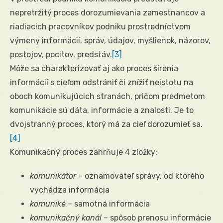
nepretržitý proces dorozumievania zamestnancov a
riadiacich pracovníkov podniku prostredníctvom
výmeny informácií, správ, údajov, myšlienok, názorov,
postojov, pocitov, predstáv.
[3]
Môže sa charakterizovať aj ako proces šírenia
informácií s cieľom odstrániť či znížiť neistotu na
oboch komunikujúcich stranách, pričom predmetom
komunikácie sú dáta, informácie a znalosti. Je to
dvojstranný proces, ktorý má za cieľ dorozumieť sa.
[4]
Komunikačný proces zahrňuje 4 zložky:
komunikátor
– oznamovateľ správy, od ktorého
vychádza informácia
komuniké
– samotná informácia
komunikačný kanál
– spôsob prenosu informácie