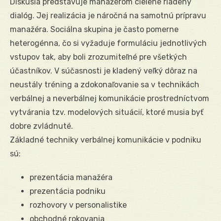
Diskusia predstavuje manažérom cielene riadený
dialóg. Jej realizácia je náročná na samotnú prípravu
manažéra. Sociálna skupina je často pomerne
heterogénna, čo si vyžaduje formuláciu jednotlivých
vstupov tak, aby boli zrozumiteľné pre všetkých
účastníkov. V súčasnosti je kladený veľký dôraz na
neustály tréning a zdokonaľovanie sa v technikách
verbálnej a neverbálnej komunikácie prostredníctvom
vytvárania tzv. modelových situácií, ktoré musia byť
dobre zvládnuté.
Základné techniky verbálnej komunikácie v podniku
sú:
prezentácia manažéra
prezentácia podniku
rozhovory v personalistike
obchodné rokovania