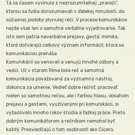
Tá sa časom vyvinula z nezrozumiteľnej „prareči“,
ktorou sa ľudia dorozumievali v ďalekej minulosti, do
súčasnej podoby plynulej reči. V procese komunikácie
nejde však len o samotné verbálne vyjadrovanie. Tak
isto sem patria neverbálne prejavy, gestá, mimika,
ktoré dotvárajú celkový význam informácií, ktorá sa
komunikáciou prenáša.
Komunikácii sa venovali a venujú mnohé odbory a
vedci. Už v starom Ríme bola reč a samotná
komunikácia považovaná za významný nástroj,
dokonca za umenie. Vedieť dobre rečniť, pracovať
nielen so samotnou rečou, ale i farbou hlasu, obsahom
prejavu a gestami, využívanými pri komunikácii, si
vyžadovalo mnoho rokov štúdia a ťažkej práce. Preto
dobrým komunikátorom a rečníkom nemohol byť
každý. Presviedčajú o tom osobnosti ako Cicero,