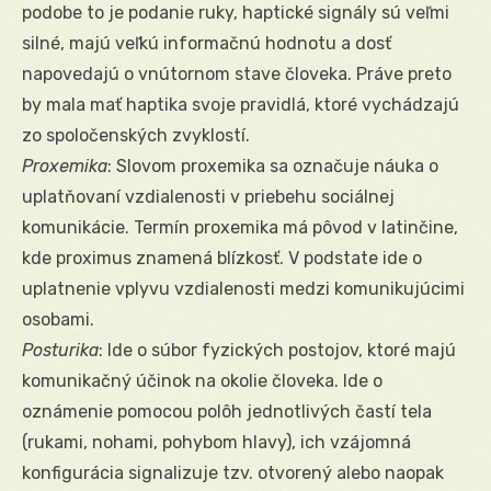
podobe to je podanie ruky, haptické signály sú veľmi
silné, majú veľkú informačnú hodnotu a dosť
napovedajú o vnútornom stave človeka. Práve preto
by mala mať haptika svoje pravidlá, ktoré vychádzajú
zo spoločenských zvyklostí.
Proxemika
: Slovom proxemika sa označuje náuka o
uplatňovaní vzdialenosti v priebehu sociálnej
komunikácie. Termín proxemika má pôvod v latinčine,
kde proximus znamená blízkosť. V podstate ide o
uplatnenie vplyvu vzdialenosti medzi komunikujúcimi
osobami.
Posturika
: Ide o súbor fyzických postojov, ktoré majú
komunikačný účinok na okolie človeka. Ide o
oznámenie pomocou polôh jednotlivých častí tela
(rukami, nohami, pohybom hlavy), ich vzájomná
konfigurácia signalizuje tzv. otvorený alebo naopak