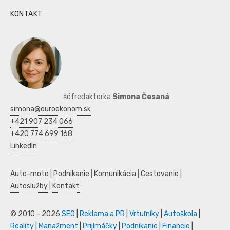
KONTAKT
šéfredaktorka
Simona Česaná
simona@euroekonom.sk
+421 907 234 066
+420 774 699 168
LinkedIn
Auto-moto
|
Podnikanie
|
Komunikácia
|
Cestovanie
|
Autoslužby
|
Kontakt
© 2010 - 2026
SEO
|
Reklama a PR
|
Vrtuľníky
|
Autoškola
|
Reality
|
Manažment
|
Prijímáčky
|
Podnikanie
|
Financie
|