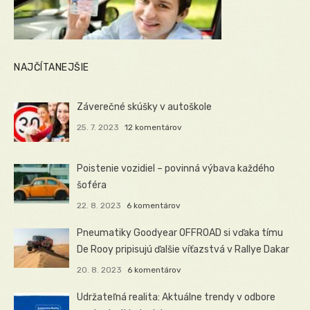
NAJČÍTANEJŠIE
Záverečné skúšky v autoškole
25. 7. 2023
12 komentárov
Poistenie vozidiel – povinná výbava každého
šoféra
22. 8. 2023
6 komentárov
Pneumatiky Goodyear OFFROAD si vďaka tímu
De Rooy pripisujú ďalšie víťazstvá v Rallye Dakar
20. 8. 2023
6 komentárov
Udržateľná realita: Aktuálne trendy v odbore