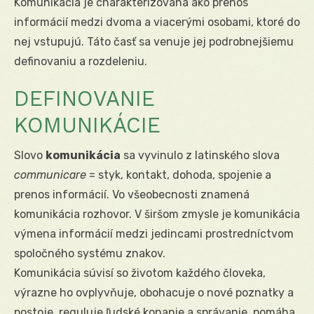
Komunikácia je charakterizovaná ako prenos
informácií medzi dvoma a viacerými osobami, ktoré do
nej vstupujú. Táto časť sa venuje jej podrobnejšiemu
definovaniu a rozdeleniu.
DEFINOVANIE
KOMUNIKÁCIE
Slovo
komunikácia
sa vyvinulo z latinského slova
communicare
= styk, kontakt, dohoda, spojenie a
prenos informácií. Vo všeobecnosti znamená
komunikácia rozhovor. V širšom zmysle je komunikácia
výmena informácií medzi jedincami prostredníctvom
spoločného systému znakov.
Komunikácia súvisí so životom každého človeka,
výrazne ho ovplyvňuje, obohacuje o nové poznatky a
postoje, reguluje ľudské konanie a správanie, pomáha