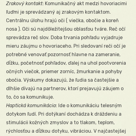
Zrakový kontakt
: Komunikačný akt medzi hovoriacimi
ľuďmi je sprevádzaný aj zrakovým kontaktom.
Centrálnu úlohu hrajú oči ( viečka, obočie a koreň
nosa ). Oči sú najdôležitejšou oblasťou tváre. Reč očí
sprevádza reč slov. Doba trvania pohľadu vyjadruje
mieru záujmu o hovoriaceho. Pri sledovaní reči očí je
potrebné venovať pozornosť hlavne na zameranie,
dĺžku, početnosť pohľadov, ďalej na uhol pootvorenia
očných viečok, priemer zorníc, žmurkanie a pohyby
obočia. Výskumy dokazujú, že ľudia sa častejšie a
dlhšie dívajú na partnerov, ktorí prejavujú záujem o
to, čo sa komunikuje.
Haptická komunikácia
: Ide o komunikáciu telesným
dotykom ľudí. Pri dotýkaní dochádza k dráždeniu a
stimulácii kožných zmyslov a to tlakom, teplom,
rýchlosťou a dĺžkou dotyku, vibráciou. V najčastejšej