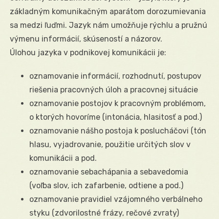
základným komunikačným aparátom dorozumievania
sa medzi ľuďmi. Jazyk nám umožňuje rýchlu a pružnú
výmenu informácií, skúseností a názorov.
Úlohou jazyka v podnikovej komunikácii je:
oznamovanie informácií, rozhodnutí, postupov
riešenia pracovných úloh a pracovnej situácie
oznamovanie postojov k pracovným problémom,
o ktorých hovoríme (intonácia, hlasitosť a pod.)
oznamovanie nášho postoja k poslucháčovi (tón
hlasu, vyjadrovanie, použitie určitých slov v
komunikácii a pod.
oznamovanie sebachápania a sebavedomia
(voľba slov, ich zafarbenie, odtiene a pod.)
oznamovanie pravidiel vzájomného verbálneho
styku (zdvorilostné frázy, rečové zvraty)