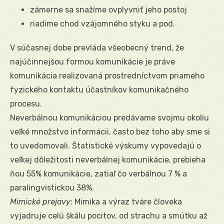
zámerne sa snažíme ovplyvniť jeho postoj
riadime chod vzájomného styku a pod.
V súčasnej dobe prevláda všeobecný trend, že
najúčinnejšou formou komunikácie je práve
komunikácia realizovaná prostredníctvom priameho
fyzického kontaktu účastníkov komunikačného
procesu.
Neverbálnou komunikáciou predávame svojmu okoliu
veľké množstvo informácii, často bez toho aby sme si
to uvedomovali. Štatistické výskumy vypovedajú o
veľkej dôležitosti neverbálnej komunikácie, prebieha
ňou 55% komunikácie, zatiaľ čo verbálnou 7 % a
paralingvistickou 38%.
Mimické prejavy
: Mimika a výraz tváre človeka
vyjadruje celú škálu pocitov, od strachu a smútku až