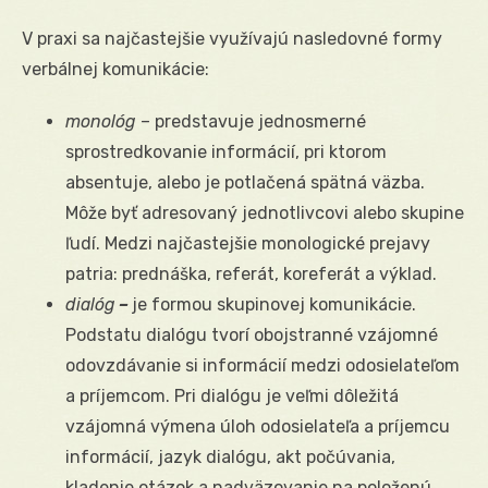
V praxi sa najčastejšie využívajú nasledovné formy
verbálnej komunikácie:
monológ
– predstavuje jednosmerné
sprostredkovanie informácií, pri ktorom
absentuje, alebo je potlačená spätná väzba.
Môže byť adresovaný jednotlivcovi alebo skupine
ľudí. Medzi najčastejšie monologické prejavy
patria: prednáška, referát, koreferát a výklad.
dialóg
–
je formou skupinovej komunikácie.
Podstatu dialógu tvorí obojstranné vzájomné
odovzdávanie si informácií medzi odosielateľom
a príjemcom. Pri dialógu je veľmi dôležitá
vzájomná výmena úloh odosielateľa a príjemcu
informácií, jazyk dialógu, akt počúvania,
kladenie otázok a nadväzovanie na položenú