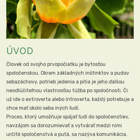
ÚVOD
Človek od svojho prvopočiatku je bytosťou
spoločenskou. Okrem základných inštinktov a pudov
sebazáchovy, potrieb jedenia a pitia je jeho ďalšou
neodlúčiteľnou vlastnosťou túžba po spoločnosti. Či
už ide o extroverta alebo introverta, každý potrebuje a
chce mať okolo seba iných ľudí.
Proces, ktorý umožňuje spájať ľudí do spoločenstiev,
navzájom sa dorozumievať a vytvárať medzi nimi
určité spoločenstvá a putá, sa nazýva komunikácia.