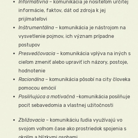
Informatívna
– komunikácia je nositeľom určitej
informácie, faktov, dát od zdroja k jej
prijímateľovi
Inštrumentálna
– komunikácia je nástrojom na
vysvetlenie pojmov, ich význam prípadne
postupov
Presvedčovacia
– komunikácia vplýva na iných s
cieľom zmeniť alebo upraviť ich názory, postoje,
hodnotenie
Racionálna
– komunikácia pôsobí na city človeka
pomocou emócií
Posilňujúca a motivačná
–komunikácia posilňuje
pocit sebavedomia a vlastnej užitočnosti
Zbližovacia
– komunikáciu ľudia využívajú vo
svojom voľnom čase ako prostriedok spojenia s
okolím a blízkymi osobami