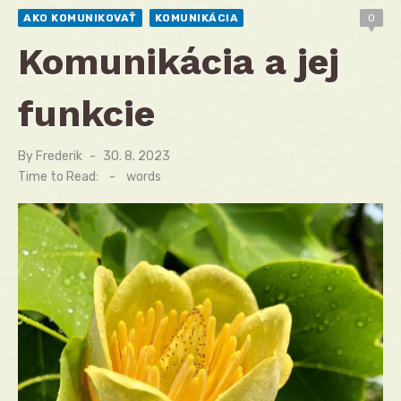
AKO KOMUNIKOVAŤ
KOMUNIKÁCIA
0
Komunikácia a jej
funkcie
By
Frederik
Posted
30. 8. 2023
on
Time to Read:
-
words