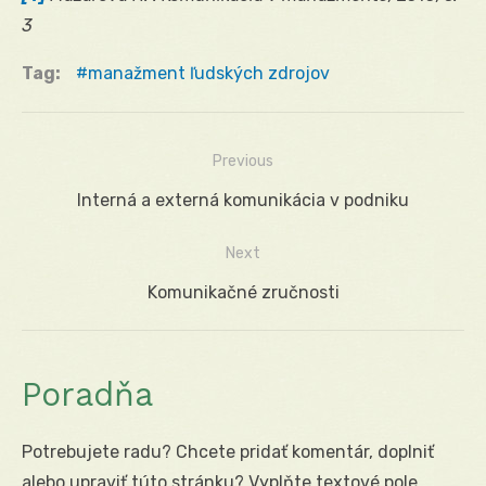
3
Tag:
manažment ľudských zdrojov
Previous
Navigácia
Previous
Interná a externá komunikácia v podniku
v
post:
Next
článku
Next
Komunikačné zručnosti
post:
Poradňa
Potrebujete radu? Chcete pridať komentár, doplniť
alebo upraviť túto stránku? Vyplňte textové pole