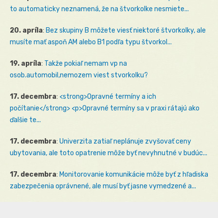
to automaticky neznamená, že na štvorkolke nesmiete...
20. apríla
:
Bez skupiny B môžete viesť niektoré štvorkolky, ale
musíte mať aspoň AM alebo B1 podľa typu štvorkol...
19. apríla
:
Takže pokiaľ nemam vp na
osob.automobil,nemozem viest stvorkolku?
17. decembra
:
<strong>Opravné termíny a ich
počítanie</strong> <p>Opravné termíny sa v praxi rátajú ako
ďalšie te...
17. decembra
:
Univerzita zatiaľ neplánuje zvyšovať ceny
ubytovania, ale toto opatrenie môže byť nevyhnutné v budúc...
17. decembra
:
Monitorovanie komunikácie môže byť z hľadiska
zabezpečenia oprávnené, ale musí byť jasne vymedzené a...