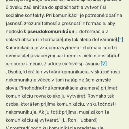
človeku začleniť sa do spoločnosti a vytvoriť si
sociálne kontakty. Pri komunikácii je potrebné dbať na
jasnosť, zrozumiteľnosť a presnosť informácie, aby
nedošlo k
pseudokomunikácii
= deformácia v
oblasti obsahu informácie(úbytok alebo dotváranie).
[1]
Komunikácia je vzájomná výmena informácii medzi
dvoma alebo viacerými partnermi s cieľom dosiahnuť
ich porozumenie, žiaduce cieľové správanie.
[2]
„Osoba, ktorá len vytvára komunikáciu, v skutočnosti
nekomunikuje vôbec v tom najúplnejšom zmysle
slova. Plnohodnotná komunikácia znamená prijímať
komunikáciu rovnako ako ju vytvárať. Rovnako tak
osoba, ktorá len prijíma komunikáciu, v skutočnosti
nekomunikuje. Ak ju totiž prijíma, musí zákonite
komunikáciu aj vytvárať.“ (L. Ron Hubbard)
V prostredí podniku komunikácia predstavuje