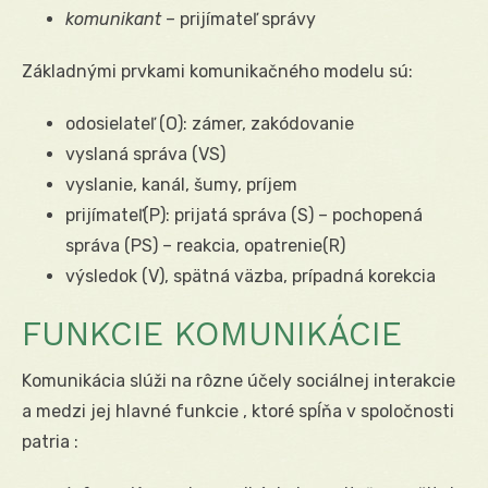
komunikant
– prijímateľ správy
Základnými prvkami komunikačného modelu sú:
odosielateľ (O): zámer, zakódovanie
vyslaná správa (VS)
vyslanie, kanál, šumy, príjem
prijímateľ(P): prijatá správa (S) – pochopená
správa (PS) – reakcia, opatrenie(R)
výsledok (V), spätná väzba, prípadná korekcia
FUNKCIE KOMUNIKÁCIE
Komunikácia slúži na rôzne účely sociálnej interakcie
a medzi jej hlavné funkcie , ktoré spĺňa v spoločnosti
patria :