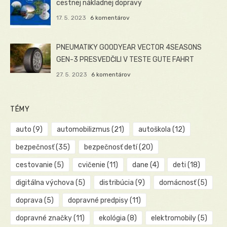
cestnej nákladnej dopravy
17. 5. 2023
6 komentárov
PNEUMATIKY GOODYEAR VECTOR 4SEASONS
GEN-3 PRESVEDČILI V TESTE GUTE FAHRT
27. 5. 2023
6 komentárov
TÉMY
auto
(9)
automobilizmus
(21)
autoškola
(12)
bezpečnosť
(35)
bezpečnosť detí
(20)
cestovanie
(5)
cvičenie
(11)
dane
(4)
deti
(18)
digitálna výchova
(5)
distribúcia
(9)
domácnosť
(5)
doprava
(5)
dopravné predpisy
(11)
dopravné značky
(11)
ekológia
(8)
elektromobily
(5)