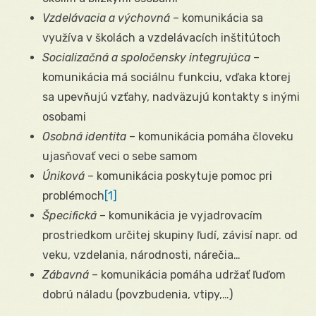
Vzdelávacia a výchovná
– komunikácia sa
využíva v školách a vzdelávacích inštitútoch
Socializačná a spoločensky integrujúca
–
komunikácia má sociálnu funkciu, vďaka ktorej
sa upevňujú vzťahy, nadväzujú kontakty s inými
osobami
Osobná identita
– komunikácia pomáha človeku
ujasňovať veci o sebe samom
Úniková
– komunikácia poskytuje pomoc pri
problémoch
[1]
Špecifická
– komunikácia je vyjadrovacím
prostriedkom určitej skupiny ľudí, závisí napr. od
veku, vzdelania, národnosti, nárečia…
Zábavná
– komunikácia pomáha udržať ľuďom
dobrú náladu (povzbudenia, vtipy,…)