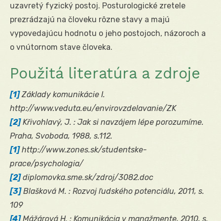
uzavretý fyzický postoj. Posturologické zretele
prezrádzajú na človeku rôzne stavy a majú
vypovedajúcu hodnotu o jeho postojoch, názoroch a
o vnútornom stave človeka.
Použitá literatúra a zdroje
[1]
Základy komunikácie I.
http://www.veduta.eu/envirovzdelavanie/ZK
[2]
Křivohlavý, J. : Jak si navzájem lépe porozumíme.
Praha, Svoboda, 1988, s.112.
[1]
http://www.zones.sk/studentske-
prace/psychologia/
[2]
diplomovka.sme.sk/zdroj/3082.doc
[3]
Blašková M. : Rozvoj ľudského potenciálu, 2011, s.
109
[4]
Mážárová H. :
Komunikácia v manažmente, 2010, s.