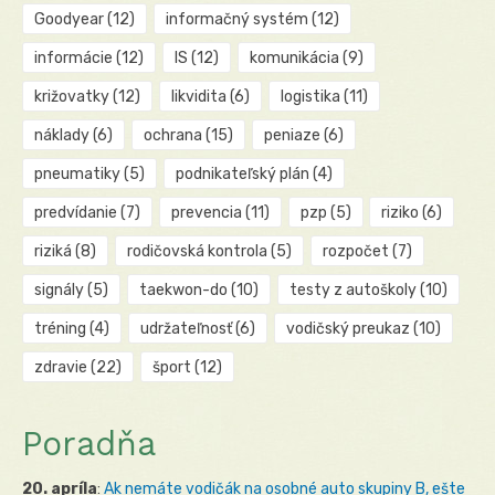
Goodyear
(12)
informačný systém
(12)
informácie
(12)
IS
(12)
komunikácia
(9)
križovatky
(12)
likvidita
(6)
logistika
(11)
náklady
(6)
ochrana
(15)
peniaze
(6)
pneumatiky
(5)
podnikateľský plán
(4)
predvídanie
(7)
prevencia
(11)
pzp
(5)
riziko
(6)
riziká
(8)
rodičovská kontrola
(5)
rozpočet
(7)
signály
(5)
taekwon-do
(10)
testy z autoškoly
(10)
tréning
(4)
udržateľnosť
(6)
vodičský preukaz
(10)
zdravie
(22)
šport
(12)
Poradňa
20. apríla
:
Ak nemáte vodičák na osobné auto skupiny B, ešte