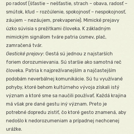
po radosť (šťastie – nešťastie, strach – obava, radosť –
smútok, kľud – rozčúlenie, spokojnosť – nespokojnosť,
záujem – nezáujem, prekvapenie). Mimické prejavy
úzko súvisia s prežitkami človeka. K základným
mimickým signálom tváre patria úsmev, plač,
zamračená tvár.
Gestické prejavy
: Gestá sú jednou z najstarších
foriem dorozumievania. Sú staršie ako samotná reč
človeka. Patria k najprežívanejším a najčastejším
podobám neverbálnej komunikácie. Sú tu využívané
pohyby, ktoré behom kultúrneho vývoja získali istý
význam a ktoré sme sa naučili používať. Každá krajina
má však pre dané gestu iný význam. Preto je
potrebné dopredu zistiť, čo ktoré gesto znamená, aby
nedošlo k nedorozumeniam a prípadnej nechcenej
urážke.