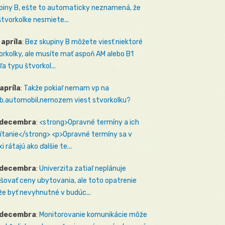
piny B, ešte to automaticky neznamená, že
štvorkolke nesmiete...
 apríla
:
Bez skupiny B môžete viesť niektoré
orkolky, ale musíte mať aspoň AM alebo B1
ľa typu štvorkol...
 apríla
:
Takže pokiaľ nemam vp na
b.automobil,nemozem viest stvorkolku?
 decembra
:
<strong>Opravné termíny a ich
ítanie</strong> <p>Opravné termíny sa v
i rátajú ako ďalšie te...
 decembra
:
Univerzita zatiaľ neplánuje
šovať ceny ubytovania, ale toto opatrenie
e byť nevyhnutné v budúc...
 decembra
:
Monitorovanie komunikácie môže