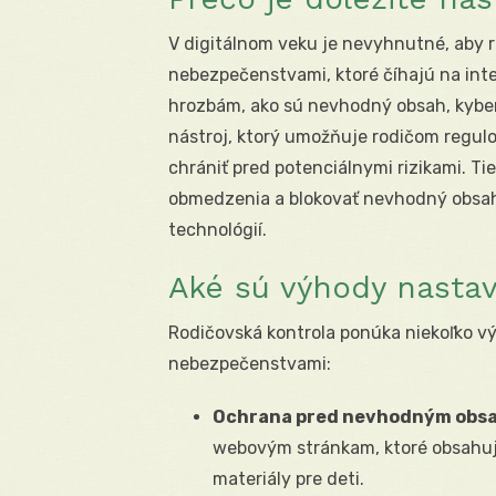
V digitálnom veku je nevyhnutné, aby ro
nebezpečenstvami, ktoré číhajú na inte
hrozbám, ako sú nevhodný obsah, kyber
nástroj, ktorý umožňuje rodičom regulov
chrániť pred potenciálnymi rizikami. T
obmedzenia a blokovať nevhodný obsah,
technológií.
Aké sú výhody nastav
Rodičovská kontrola ponúka niekoľko vý
nebezpečenstvami:
Ochrana pred nevhodným obs
webovým stránkam, ktoré obsahujú
materiály pre deti.