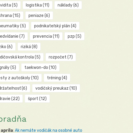
kvidita
(5)
logistika
(11)
náklady
(6)
chrana
(15)
peniaze
(6)
neumatiky
(5)
podnikateľský plán
(4)
redvídanie
(7)
prevencia
(11)
pzp
(5)
ziko
(6)
riziká
(8)
odičovská kontrola
(5)
rozpočet
(7)
gnály
(5)
taekwon-do
(10)
esty z autoškoly
(10)
tréning
(4)
držateľnosť
(6)
vodičský preukaz
(10)
dravie
(22)
šport
(12)
oradňa
 apríla
:
Ak nemáte vodičák na osobné auto