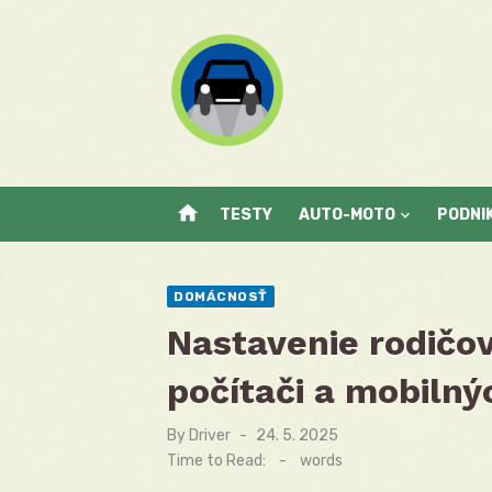
Skip
to
content
home
TESTY
AUTO-MOTO
PODNI
DOMÁCNOSŤ
Nastavenie rodičov
počítači a mobilný
By
Driver
Posted
24. 5. 2025
on
Time to Read:
-
words