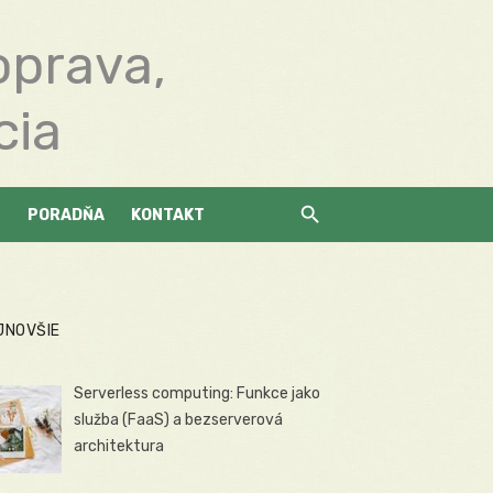
oprava,
cia
PORADŇA
KONTAKT
JNOVŠIE
Serverless computing: Funkce jako
služba (FaaS) a bezserverová
architektura