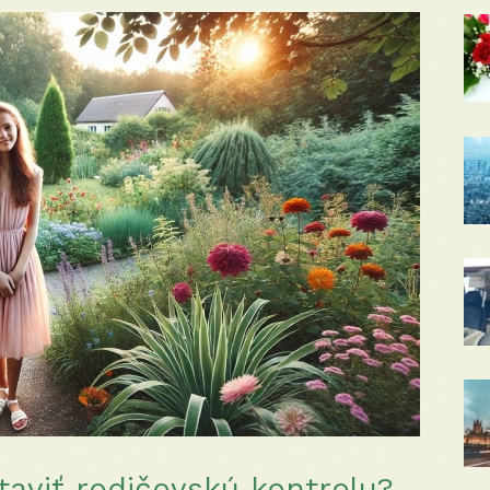
taviť rodičovskú kontrolu?