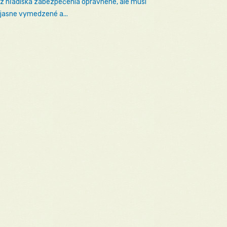
 z hľadiska zabezpečenia oprávnené, ale musí
 jasne vymedzené a...