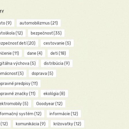
MY
uto
(9)
automobilizmus
(21)
utoškola
(12)
bezpečnosť
(35)
ezpečnosť detí
(20)
cestovanie
(5)
vičenie
(11)
dane
(4)
deti
(18)
igitálna výchova
(5)
distribúcia
(9)
omácnosť
(5)
doprava
(5)
opravné predpisy
(11)
opravné značky
(11)
ekológia
(8)
lektromobily
(5)
Goodyear
(12)
nformačný systém
(12)
informácie
(12)
(12)
komunikácia
(9)
križovatky
(12)