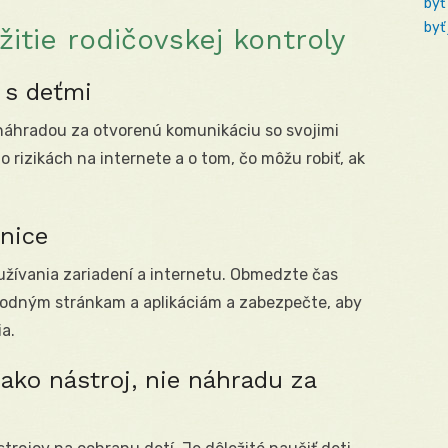
byť
byť
žitie rodičovskej kontroly
i s deťmi
 náhradou za otvorenú komunikáciu so svojimi
o rizikách na internete a o tom, čo môžu robiť, ak
anice
užívania zariadení a internetu. Obmedzte čas
vhodným stránkam a aplikáciám a zabezpečte, aby
ia.
 ako nástroj, nie náhradu za