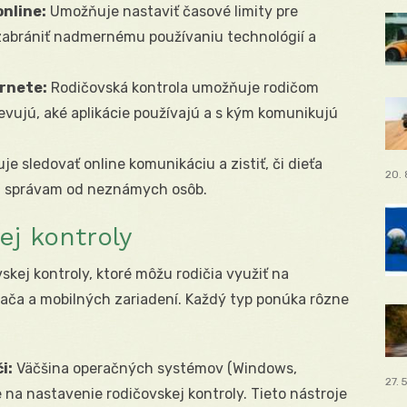
nline:
Umožňuje nastaviť časové limity pre
zabrániť nadmernému používaniu technológií a
ernete:
Rodičovská kontrola umožňuje rodičom
tevujú, aké aplikácie používajú a s kým komunikujú
e sledovať online komunikáciu a zistiť, či dieťa
20. 
m správam od neznámych osôb.
ej kontroly
skej kontroly, ktoré môžu rodičia využiť na
ítača a mobilných zariadení. Každý typ ponúka rôzne
i:
Väčšina operačných systémov (Windows,
27. 
na nastavenie rodičovskej kontroly. Tieto nástroje