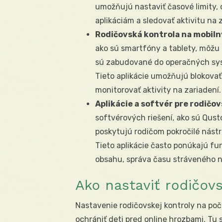
umožňujú nastaviť časové limity,
aplikáciám a sledovať aktivitu na 
Rodičovská kontrola na mobiln
ako sú smartfóny a tablety, môžu r
sú zabudované do operačných systé
Tieto aplikácie umožňujú blokova
monitorovať aktivity na zariadení.
Aplikácie a softvér pre rodičo
softvérových riešení, ako sú Qust
poskytujú rodičom pokročilé nástro
Tieto aplikácie často ponúkajú f
obsahu, správa času stráveného na
Ako nastaviť rodičov
Nastavenie rodičovskej kontroly na poč
ochrániť deti pred online hrozbami. Tu