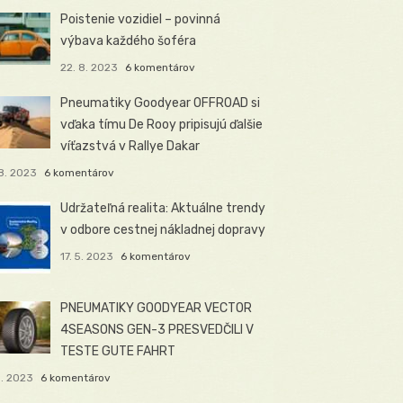
Poistenie vozidiel – povinná
výbava každého šoféra
22. 8. 2023
6 komentárov
Pneumatiky Goodyear OFFROAD si
vďaka tímu De Rooy pripisujú ďalšie
víťazstvá v Rallye Dakar
8. 2023
6 komentárov
Udržateľná realita: Aktuálne trendy
v odbore cestnej nákladnej dopravy
17. 5. 2023
6 komentárov
PNEUMATIKY GOODYEAR VECTOR
4SEASONS GEN-3 PRESVEDČILI V
TESTE GUTE FAHRT
5. 2023
6 komentárov