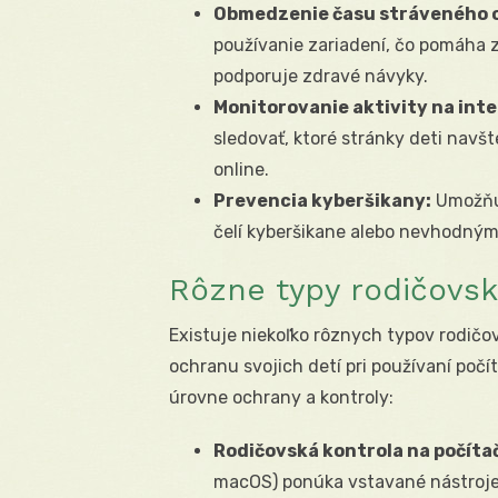
Obmedzenie času stráveného o
používanie zariadení, čo pomáha 
podporuje zdravé návyky.
Monitorovanie aktivity na int
sledovať, ktoré stránky deti navš
online.
Prevencia kyberšikany:
Umožňuj
čelí kyberšikane alebo nevhodný
Rôzne typy rodičovsk
Existuje niekoľko rôznych typov rodičov
ochranu svojich detí pri používaní poč
úrovne ochrany a kontroly:
Rodičovská kontrola na počítač
macOS) ponúka vstavané nástroje 