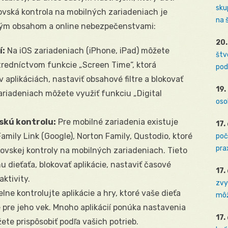
sku
čovská kontrola na mobilných zariadeniach je
na 
ným obsahom a online nebezpečenstvami:
20.
í:
Na iOS zariadeniach (iPhone, iPad) môžete
štv
tredníctvom funkcie „Screen Time“, ktorá
pod
aplikáciách, nastaviť obsahové filtre a blokovať
19.
ariadeniach môžete využiť funkciu „Digital
oso
vskú kontrolu:
Pre mobilné zariadenia existuje
17.
Family Link (Google), Norton Family, Qustodio, ktoré
poč
prax
ovskej kontroly na mobilných zariadeniach. Tieto
 dieťaťa, blokovať aplikácie, nastaviť časové
17.
ktivity.
zvy
lne kontrolujte aplikácie a hry, ktoré vaše dieťa
môž
é pre jeho vek. Mnoho aplikácií ponúka nastavenia
17.
ete prispôsobiť podľa vašich potrieb.