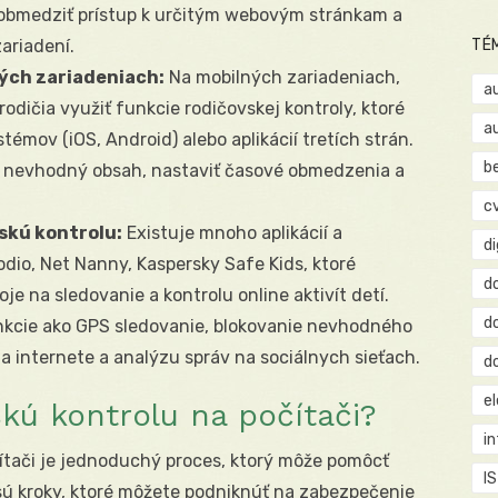
 obmedziť prístup k určitým webovým stránkam a
zariadení.
TÉ
ých zariadeniach:
Na mobilných zariadeniach,
a
odičia využiť funkcie rodičovskej kontroly, ktoré
a
mov (iOS, Android) alebo aplikácií tretích strán.
b
ť nevhodný obsah, nastaviť časové obmedzenia a
c
vskú kontrolu:
Existuje mnoho aplikácií a
d
odio, Net Nanny, Kaspersky Safe Kids, ktoré
d
je na sledovanie a kontrolu online aktivít detí.
d
unkcie ako GPS sledovanie, blokovanie nevhodného
 internete a analýzu správ na sociálnych sieťach.
d
e
skú kontrolu na počítači?
i
ítači je jednoduchý proces, ktorý môže pomôcť
IS
 sú kroky, ktoré môžete podniknúť na zabezpečenie