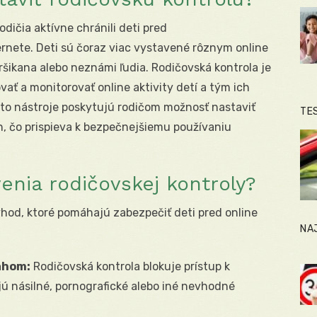
dičia aktívne chránili deti pred
rnete. Deti sú čoraz viac vystavené rôznym online
šikana alebo neznámi ľudia. Rodičovská kontrola je
ať a monitorovať online aktivity detí a tým ich
ieto nástroje poskytujú rodičom možnosť nastaviť
TE
 čo prispieva k bezpečnejšiemu používaniu
enia rodičovskej kontroly?
hod, ktoré pomáhajú zabezpečiť deti pred online
NA
ahom:
Rodičovská kontrola blokuje prístup k
 násilné, pornografické alebo iné nevhodné