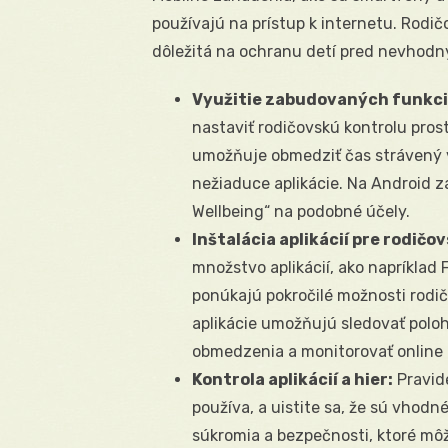
používajú na prístup k internetu. Rodi
dôležitá na ochranu detí pred nevhod
Využitie zabudovaných funkci
nastaviť rodičovskú kontrolu pros
umožňuje obmedziť čas strávený v 
nežiaduce aplikácie. Na Android z
Wellbeing“ na podobné účely.
Inštalácia aplikácií pre rodičo
množstvo aplikácií, ako napríklad 
ponúkajú pokročilé možnosti rodič
aplikácie umožňujú sledovať polohu
obmedzenia a monitorovať online a
Kontrola aplikácií a hier:
Pravide
používa, a uistite sa, že sú vhodn
súkromia a bezpečnosti, ktoré môž