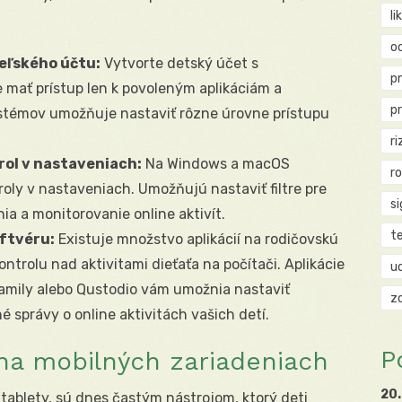
li
o
eľského účtu:
Vytvorte detský účet s
p
mať prístup len k povoleným aplikáciám a
p
stémov umožňuje nastaviť rôzne úrovne prístupu
ri
ol v nastaveniach:
Na Windows a macOS
r
roly v nastaveniach. Umožňujú nastaviť filtre pre
si
a a monitorovanie online aktivít.
t
oftvéru:
Existuje množstvo aplikácií na rodičovskú
ontrolu nad aktivitami dieťaťa na počítači. Aplikácie
u
Family alebo Qustodio vám umožnia nastaviť
z
né správy o online aktivitách vašich detí.
P
na mobilných zariadeniach
20.
 tablety, sú dnes častým nástrojom, ktorý deti