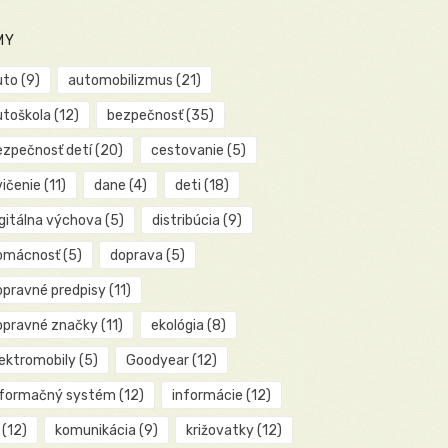
MY
uto
(9)
automobilizmus
(21)
utoškola
(12)
bezpečnosť
(35)
ezpečnosť detí
(20)
cestovanie
(5)
vičenie
(11)
dane
(4)
deti
(18)
igitálna výchova
(5)
distribúcia
(9)
omácnosť
(5)
doprava
(5)
opravné predpisy
(11)
opravné značky
(11)
ekológia
(8)
lektromobily
(5)
Goodyear
(12)
nformačný systém
(12)
informácie
(12)
(12)
komunikácia
(9)
križovatky
(12)