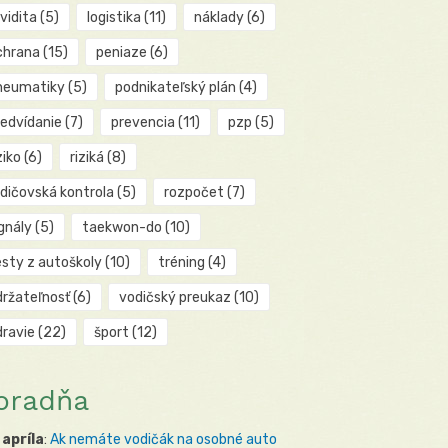
kvidita
(5)
logistika
(11)
náklady
(6)
chrana
(15)
peniaze
(6)
neumatiky
(5)
podnikateľský plán
(4)
redvídanie
(7)
prevencia
(11)
pzp
(5)
ziko
(6)
riziká
(8)
odičovská kontrola
(5)
rozpočet
(7)
gnály
(5)
taekwon-do
(10)
esty z autoškoly
(10)
tréning
(4)
držateľnosť
(6)
vodičský preukaz
(10)
dravie
(22)
šport
(12)
oradňa
 apríla
:
Ak nemáte vodičák na osobné auto