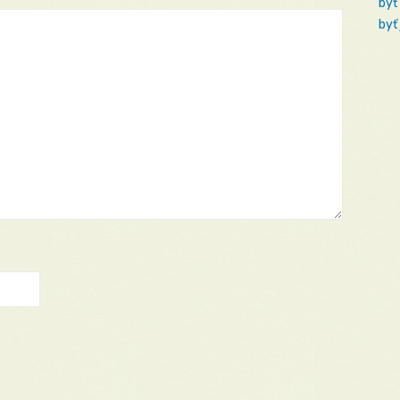
byť
byť