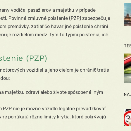
any vodiča, pasažierov a majetku v prípade
sti. Povinné zmluvné poistenie (PZP) zabezpečuje
m premávky, zatiaľ čo havarijné poistenie chráni
enuje rozdielom medzi týmito typmi poistenia, ich
TE
tenie (PZP)
otorových vozidiel a jeho cieľom je chrániť tretie
odou:
na majetku, zdraví alebo živote spôsobené iným
NA
 PZP nie je možné vozidlo legálne prevádzkovať.
ne ponúkajú rôzne limity krytia, ktoré pokrývajú