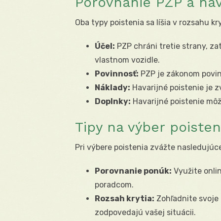
Porovnanie PZP a hav
Oba typy poistenia sa líšia v rozsahu kry
Účel:
PZP chráni tretie strany, za
vlastnom vozidle.
Povinnosť:
PZP je zákonom povinn
Náklady:
Havarijné poistenie je z
Doplnky:
Havarijné poistenie môž
Tipy na výber poisten
Pri výbere poistenia zvážte nasledujúce
Porovnanie ponúk:
Využite onli
poradcom.
Rozsah krytia:
Zohľadnite svoje p
zodpovedajú vašej situácii.