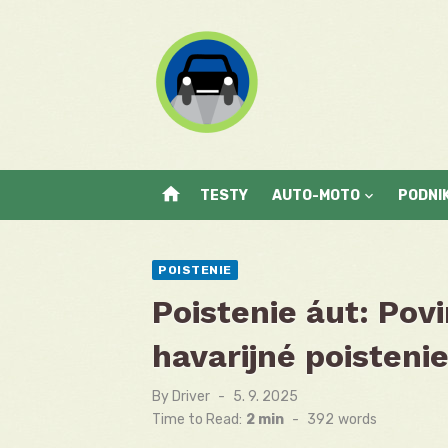
Skip
to
content
home
TESTY
AUTO-MOTO
PODNI
POISTENIE
Poistenie áut: Pov
havarijné poisteni
By
Driver
Posted
5. 9. 2025
on
Time to Read:
2 min
-
392
words