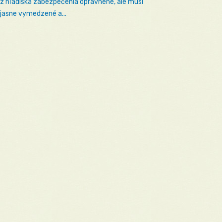
 z hľadiska zabezpečenia oprávnené, ale musí
 jasne vymedzené a...