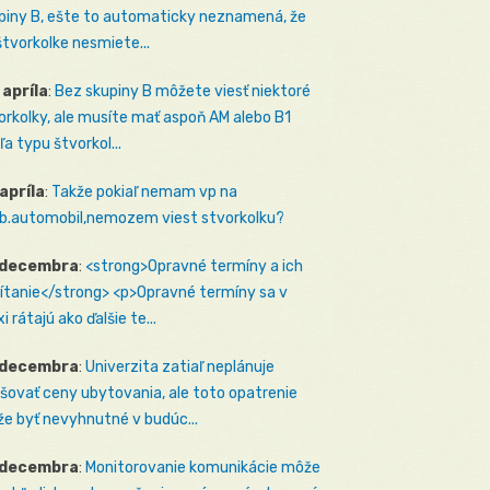
piny B, ešte to automaticky neznamená, že
štvorkolke nesmiete...
 apríla
:
Bez skupiny B môžete viesť niektoré
orkolky, ale musíte mať aspoň AM alebo B1
ľa typu štvorkol...
 apríla
:
Takže pokiaľ nemam vp na
b.automobil,nemozem viest stvorkolku?
 decembra
:
<strong>Opravné termíny a ich
ítanie</strong> <p>Opravné termíny sa v
i rátajú ako ďalšie te...
 decembra
:
Univerzita zatiaľ neplánuje
šovať ceny ubytovania, ale toto opatrenie
e byť nevyhnutné v budúc...
 decembra
:
Monitorovanie komunikácie môže