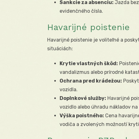
Sankcie za absenciu:
Jazda bez 
evidenčného čísla.
Havarijné poistenie
Havarijné poistenie je voliteľné a posk
situáciách:
Krytie vlastných škôd:
Poisteni
vandalizmus alebo prírodné katast
Ochrana pred krádežou:
Poskyt
vozidla.
Doplnkové služby:
Havarijné poi
vozidlo alebo úhradu nákladov na 
Výška poistného:
Cena havarijné
vodiča a zvolených možností kryti