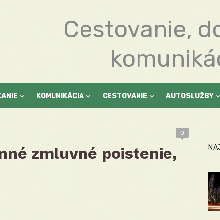
Cestovanie, d
komuniká
KANIE
KOMUNIKÁCIA
CESTOVANIE
AUTOSLUŽBY
0
NA
inné zmluvné poistenie,
e