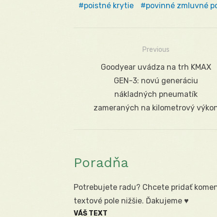
poistné krytie
povinné zmluvné po
Previous
Navigácia
Previous
Goodyear uvádza na trh KMAX
v
post:
GEN-3: novú generáciu
článku
nákladných pneumatík
zameraných na kilometrový výko
Poradňa
Potrebujete radu? Chcete pridať koment
textové pole nižšie. Ďakujeme ♥
VÁŠ TEXT