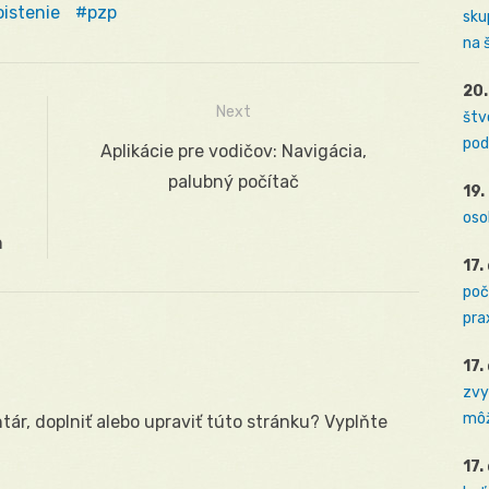
istenie
pzp
sku
na 
20.
Next
štv
pod
Next
Aplikácie pre vodičov: Navigácia,
post:
palubný počítač
19.
oso
n
17.
poč
prax
17.
zvy
môž
ár, doplniť alebo upraviť túto stránku? Vyplňte
17.