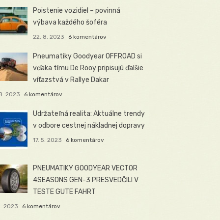
Poistenie vozidiel – povinná
výbava každého šoféra
22. 8. 2023
6 komentárov
Pneumatiky Goodyear OFFROAD si
vďaka tímu De Rooy pripisujú ďalšie
víťazstvá v Rallye Dakar
8. 2023
6 komentárov
Udržateľná realita: Aktuálne trendy
v odbore cestnej nákladnej dopravy
17. 5. 2023
6 komentárov
PNEUMATIKY GOODYEAR VECTOR
4SEASONS GEN-3 PRESVEDČILI V
TESTE GUTE FAHRT
5. 2023
6 komentárov