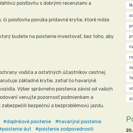
ľahlivú poisťovňu s dobrými recenziami a
li
o
, či poisťovňa ponúka prídavné krytie, ktoré môže
p
ktorý budete na poistenie investovať, bez toho, aby
p
ri
r
si
ochrany vodiča a ostatných účastníkov cestnej
t
ručuje základné krytie, zatiaľ čo havarijné
u
vozidla. Výber správneho poistenia závisí od vašich
ozhodovaní venujte pozornosť podmienkam a
z
i zabezpečili bezpečnú a bezproblémovú jazdu.
P
doplnkové poistenie
havarijné poistenie
poistenie áut
poistenie zodpovednosti
20.