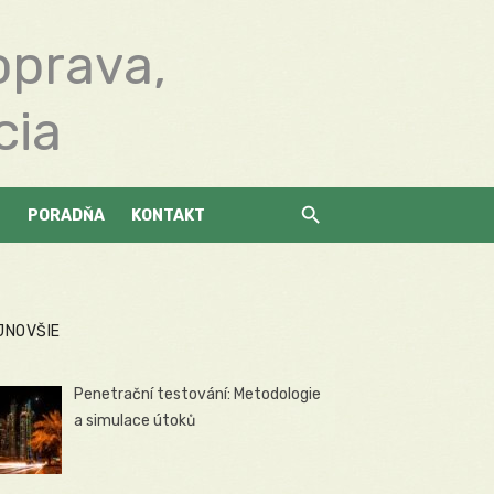
oprava,
cia
PORADŇA
KONTAKT
JNOVŠIE
Penetrační testování: Metodologie
a simulace útoků