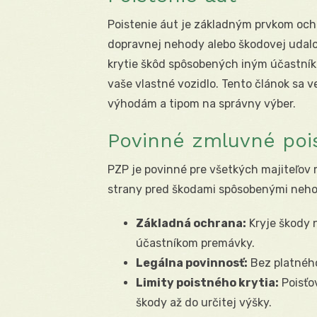
Poistenie áut je základným prvkom ochr
dopravnej nehody alebo škodovej udalo
krytie škôd spôsobených iným účastníko
vaše vlastné vozidlo. Tento článok sa v
výhodám a tipom na správny výber.
Povinné zmluvné pois
PZP je povinné pre všetkých majiteľov m
strany pred škodami spôsobenými neh
Základná ochrana:
Kryje škody 
účastníkom premávky.
Legálna povinnosť:
Bez platného
Limity poistného krytia:
Poisťov
škody až do určitej výšky.