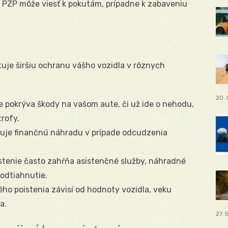
PZP môže viesť k pokutám, prípadne k zabaveniu
ytuje širšiu ochranu vášho vozidla v rôznych
20. 
e pokrýva škody na vašom aute, či už ide o nehodu,
rofy.
uje finančnú náhradu v prípade odcudzenia
stenie často zahŕňa asistenčné služby, náhradné
odtiahnutie.
ho poistenia závisí od hodnoty vozidla, veku
a.
27. 