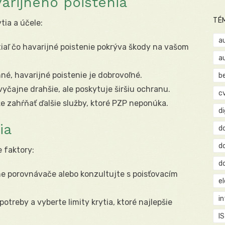
arijného poistenia
TÉ
tia a účele:
a
tiaľ čo havarijné poistenie pokrýva škody na vašom
a
é, havarijné poistenie je dobrovoľné.
b
vyčajne drahšie, ale poskytuje širšiu ochranu.
c
e zahŕňať ďalšie služby, ktoré PZP neponúka.
d
ia
d
d
 faktory:
d
ne porovnávače alebo konzultujte s poisťovacím
e
i
otreby a vyberte limity krytia, ktoré najlepšie
IS