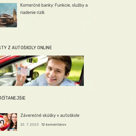
Komerčné banky: Funkcie, služby a
riadenie rizík
STY Z AUTOŠKOLY ONLINE
JČÍTANEJŠIE
Záverečné skúšky v autoškole
25. 7. 2023
12 komentárov