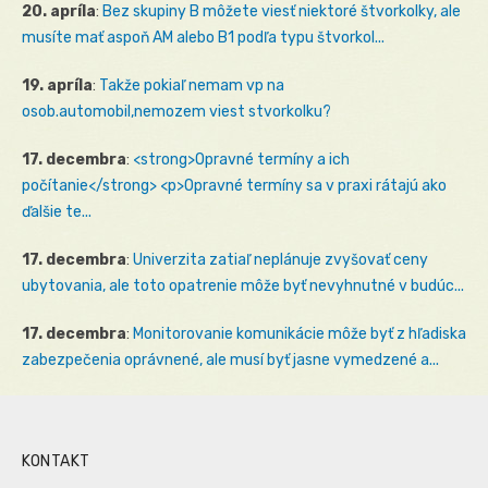
20. apríla
:
Bez skupiny B môžete viesť niektoré štvorkolky, ale
musíte mať aspoň AM alebo B1 podľa typu štvorkol...
19. apríla
:
Takže pokiaľ nemam vp na
osob.automobil,nemozem viest stvorkolku?
17. decembra
:
<strong>Opravné termíny a ich
počítanie</strong> <p>Opravné termíny sa v praxi rátajú ako
ďalšie te...
17. decembra
:
Univerzita zatiaľ neplánuje zvyšovať ceny
ubytovania, ale toto opatrenie môže byť nevyhnutné v budúc...
17. decembra
:
Monitorovanie komunikácie môže byť z hľadiska
zabezpečenia oprávnené, ale musí byť jasne vymedzené a...
KONTAKT