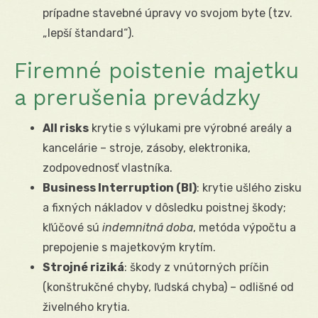
prípadne stavebné úpravy vo svojom byte (tzv.
„lepší štandard“).
Firemné poistenie majetku
a prerušenia prevádzky
All risks
krytie s výlukami pre výrobné areály a
kancelárie – stroje, zásoby, elektronika,
zodpovednosť vlastníka.
Business Interruption (BI)
: krytie ušlého zisku
a fixných nákladov v dôsledku poistnej škody;
kľúčové sú
indemnitná doba
, metóda výpočtu a
prepojenie s majetkovým krytím.
Strojné riziká
: škody z vnútorných príčin
(konštrukčné chyby, ľudská chyba) – odlišné od
živelného krytia.