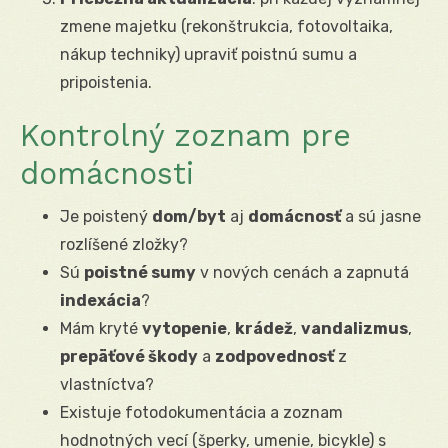
zmene majetku (rekonštrukcia, fotovoltaika,
nákup techniky) upraviť poistnú sumu a
pripoistenia.
Kontrolný zoznam pre
domácnosti
Je poistený
dom/byt
aj
domácnosť
a sú jasne
rozlíšené zložky?
Sú
poistné sumy
v nových cenách a zapnutá
indexácia
?
Mám kryté
vytopenie
,
krádež
,
vandalizmus
,
prepäťové škody
a
zodpovednosť
z
vlastníctva?
Existuje fotodokumentácia a zoznam
hodnotných vecí (šperky, umenie, bicykle) s