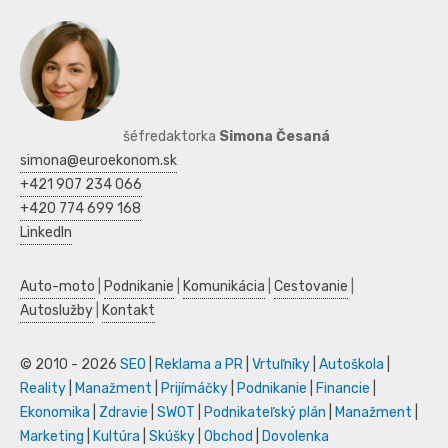
šéfredaktorka
Simona Česaná
simona@euroekonom.sk
+421 907 234 066
+420 774 699 168
LinkedIn
Auto-moto
|
Podnikanie
|
Komunikácia
|
Cestovanie
|
Autoslužby
|
Kontakt
© 2010 - 2026
SEO
|
Reklama a PR
|
Vrtuľníky
|
Autoškola
|
Reality
|
Manažment
|
Prijímáčky
|
Podnikanie
|
Financie
|
Ekonomika
|
Zdravie
|
SWOT
|
Podnikateľský plán
|
Manažment
|
Marketing
|
Kultúra
|
Skúšky
|
Obchod
|
Dovolenka