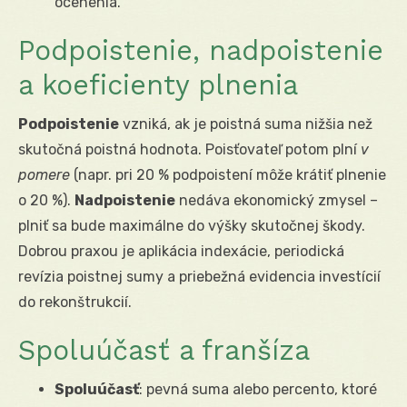
ocenenia.
Podpoistenie, nadpoistenie
a koeficienty plnenia
Podpoistenie
vzniká, ak je poistná suma nižšia než
skutočná poistná hodnota. Poisťovateľ potom plní
v
pomere
(napr. pri 20 % podpoistení môže krátiť plnenie
o 20 %).
Nadpoistenie
nedáva ekonomický zmysel –
plniť sa bude maximálne do výšky skutočnej škody.
Dobrou praxou je aplikácia indexácie, periodická
revízia poistnej sumy a priebežná evidencia investícií
do rekonštrukcií.
Spoluúčasť a franšíza
Spoluúčasť
: pevná suma alebo percento, ktoré