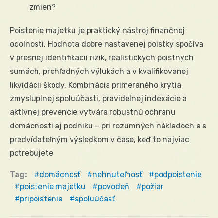
zmien?
Poistenie majetku je praktický nástroj finančnej
odolnosti. Hodnota dobre nastavenej poistky spočíva
v presnej identifikácii rizík, realistických poistných
sumách, prehľadných výlukách a v kvalifikovanej
likvidácii škody. Kombinácia primeraného krytia,
zmysluplnej spoluúčasti, pravidelnej indexácie a
aktívnej prevencie vytvára robustnú ochranu
domácnosti aj podniku – pri rozumných nákladoch a s
predvídateľným výsledkom v čase, keď to najviac
potrebujete.
Tag:
domácnosť
nehnuteľnosť
podpoistenie
poistenie majetku
povodeň
požiar
pripoistenia
spoluúčasť