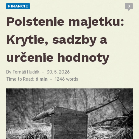
FINANCIE
0
Poistenie majetku:
Krytie, sadzby a
určenie hodnoty
By
Tomáš Hudák
Posted
30. 5. 2026
on
Time to Read:
6 min
-
1246
words