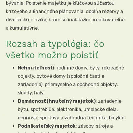
bývania. Poistenie majetku je kľúčovou súčasťou
krízového a finančného plánovania, dopĺňa rezervy a
diverzifikuje riziká, ktoré sú inak ťažko predikovateľné
a kumulatívne.
Rozsah a typológia: čo
všetko možno poistiť
Nehnuteľnosti
: rodinné domy, byty, rekreačné
objekty, bytové domy (spoločné časti a
zariadenia), priemyselné a obchodné objekty,
sklady, haly.
Domácnosť (hnuteľný majetok)
: zariadenie
bytu, spotrebiče, elektronika, umelecké diela,
cennosti, športová a záhradná technika, bicykle.
Podnikateľský majetok
: zásoby, stroje a