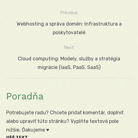
Previous
Navigácia
Previous
Webhosting a správa domén: Infrastruktura a
v
post:
poskytovatelé
článku
Next
Next
Cloud computing: Modely, služby a stratégia
post:
migrácie (IaaS, PaaS, SaaS)
Poradňa
Potrebujete radu? Chcete pridať komentár, doplniť
alebo upraviť túto stránku? Vyplňte textové pole
nižšie. Ďakujeme ♥
VÁŠ TEXT