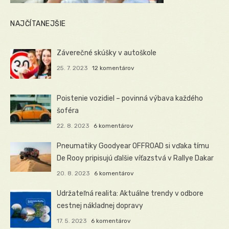
NAJČÍTANEJŠIE
Záverečné skúšky v autoškole
25. 7. 2023
12 komentárov
Poistenie vozidiel – povinná výbava každého
šoféra
22. 8. 2023
6 komentárov
Pneumatiky Goodyear OFFROAD si vďaka tímu
De Rooy pripisujú ďalšie víťazstvá v Rallye Dakar
20. 8. 2023
6 komentárov
Udržateľná realita: Aktuálne trendy v odbore
cestnej nákladnej dopravy
17. 5. 2023
6 komentárov