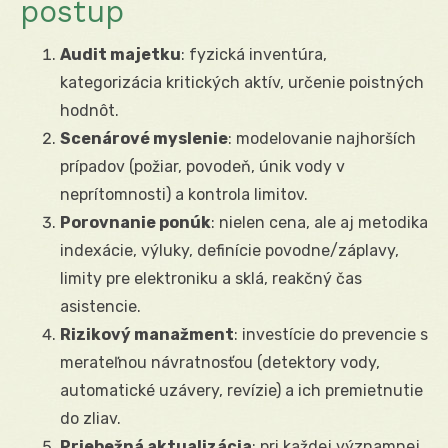
postup
Audit majetku
: fyzická inventúra,
kategorizácia kritických aktív, určenie poistných
hodnôt.
Scenárové myslenie
: modelovanie najhorších
prípadov (požiar, povodeň, únik vody v
neprítomnosti) a kontrola limitov.
Porovnanie ponúk
: nielen cena, ale aj metodika
indexácie, výluky, definície povodne/záplavy,
limity pre elektroniku a sklá, reakčný čas
asistencie.
Rizikový manažment
: investície do prevencie s
merateľnou návratnosťou (detektory vody,
automatické uzávery, revízie) a ich premietnutie
do zliav.
Priebežná aktualizácia
: pri každej významnej