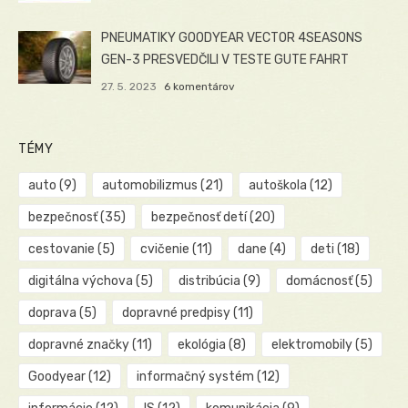
PNEUMATIKY GOODYEAR VECTOR 4SEASONS
GEN-3 PRESVEDČILI V TESTE GUTE FAHRT
27. 5. 2023
6 komentárov
TÉMY
auto
(9)
automobilizmus
(21)
autoškola
(12)
bezpečnosť
(35)
bezpečnosť detí
(20)
cestovanie
(5)
cvičenie
(11)
dane
(4)
deti
(18)
digitálna výchova
(5)
distribúcia
(9)
domácnosť
(5)
doprava
(5)
dopravné predpisy
(11)
dopravné značky
(11)
ekológia
(8)
elektromobily
(5)
Goodyear
(12)
informačný systém
(12)