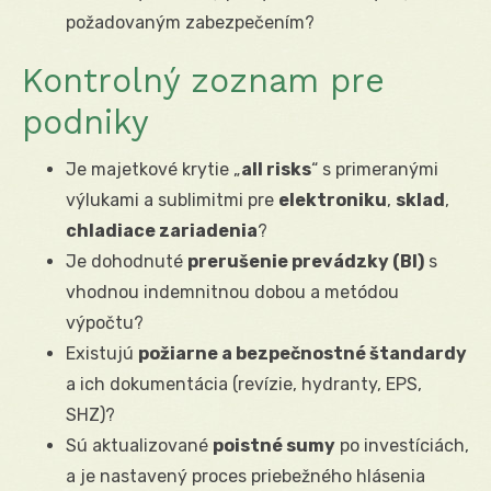
požadovaným zabezpečením?
Kontrolný zoznam pre
podniky
Je majetkové krytie „
all risks
“ s primeranými
výlukami a sublimitmi pre
elektroniku
,
sklad
,
chladiace zariadenia
?
Je dohodnuté
prerušenie prevádzky (BI)
s
vhodnou indemnitnou dobou a metódou
výpočtu?
Existujú
požiarne a bezpečnostné štandardy
a ich dokumentácia (revízie, hydranty, EPS,
SHZ)?
Sú aktualizované
poistné sumy
po investíciách,
a je nastavený proces priebežného hlásenia