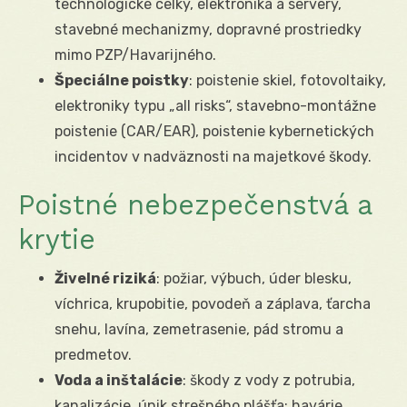
technologické celky, elektronika a servery,
stavebné mechanizmy, dopravné prostriedky
mimo PZP/Havarijného.
Špeciálne poistky
: poistenie skiel, fotovoltaiky,
elektroniky typu „all risks“, stavebno-montážne
poistenie (CAR/EAR), poistenie kybernetických
incidentov v nadväznosti na majetkové škody.
Poistné nebezpečenstvá a
krytie
Živelné riziká
: požiar, výbuch, úder blesku,
víchrica, krupobitie, povodeň a záplava, ťarcha
snehu, lavína, zemetrasenie, pád stromu a
predmetov.
Voda a inštalácie
: škody z vody z potrubia,
kanalizácie, únik strešného plášťa; havárie