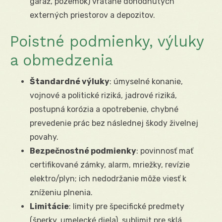
garáž, pozemok) vrátane dohodnutých
externých priestorov a depozitov.
Poistné podmienky, výluky
a obmedzenia
Štandardné výluky
: úmyselné konanie,
vojnové a politické riziká, jadrové riziká,
postupná korózia a opotrebenie, chybné
prevedenie prác bez následnej škody živelnej
povahy.
Bezpečnostné podmienky
: povinnosť mať
certifikované zámky, alarm, mriežky, revízie
elektro/plyn; ich nedodržanie môže viesť k
zníženiu plnenia.
Limitácie
: limity pre špecifické predmety
(šperky, umelecké diela), sublimit pre sklá,