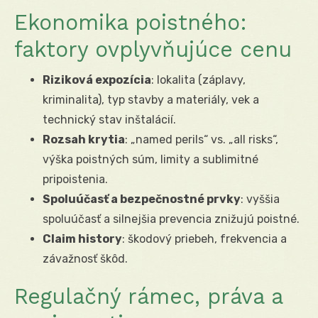
Ekonomika poistného:
faktory ovplyvňujúce cenu
Riziková expozícia
: lokalita (záplavy,
kriminalita), typ stavby a materiály, vek a
technický stav inštalácií.
Rozsah krytia
: „named perils“ vs. „all risks“,
výška poistných súm, limity a sublimitné
pripoistenia.
Spoluúčasť a bezpečnostné prvky
: vyššia
spoluúčasť a silnejšia prevencia znižujú poistné.
Claim history
: škodový priebeh, frekvencia a
závažnosť škôd.
Regulačný rámec, práva a