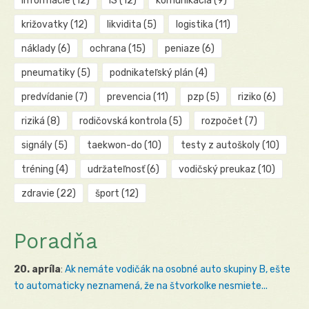
informácie
(12)
IS
(12)
komunikácia
(9)
križovatky
(12)
likvidita
(5)
logistika
(11)
náklady
(6)
ochrana
(15)
peniaze
(6)
pneumatiky
(5)
podnikateľský plán
(4)
predvídanie
(7)
prevencia
(11)
pzp
(5)
riziko
(6)
riziká
(8)
rodičovská kontrola
(5)
rozpočet
(7)
signály
(5)
taekwon-do
(10)
testy z autoškoly
(10)
tréning
(4)
udržateľnosť
(6)
vodičský preukaz
(10)
zdravie
(22)
šport
(12)
Poradňa
20. apríla
:
Ak nemáte vodičák na osobné auto skupiny B, ešte
to automaticky neznamená, že na štvorkolke nesmiete...