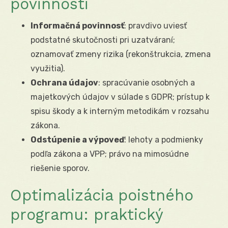
povinnosti
Informačná povinnosť
: pravdivo uviesť
podstatné skutočnosti pri uzatváraní;
oznamovať zmeny rizika (rekonštrukcia, zmena
využitia).
Ochrana údajov
: spracúvanie osobných a
majetkových údajov v súlade s GDPR; prístup k
spisu škody a k interným metodikám v rozsahu
zákona.
Odstúpenie a výpoveď
: lehoty a podmienky
podľa zákona a VPP; právo na mimosúdne
riešenie sporov.
Optimalizácia poistného
programu: praktický