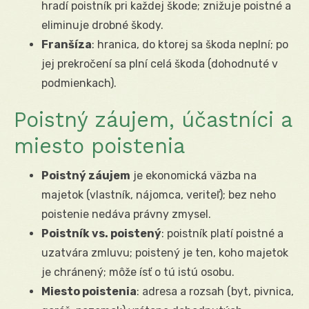
hradí poistník pri každej škode; znižuje poistné a
eliminuje drobné škody.
Franšíza
: hranica, do ktorej sa škoda neplní; po
jej prekročení sa plní celá škoda (dohodnuté v
podmienkach).
Poistný záujem, účastníci a
miesto poistenia
Poistný záujem
je ekonomická väzba na
majetok (vlastník, nájomca, veriteľ); bez neho
poistenie nedáva právny zmysel.
Poistník vs. poistený
: poistník platí poistné a
uzatvára zmluvu; poistený je ten, koho majetok
je chránený; môže ísť o tú istú osobu.
Miesto poistenia
: adresa a rozsah (byt, pivnica,