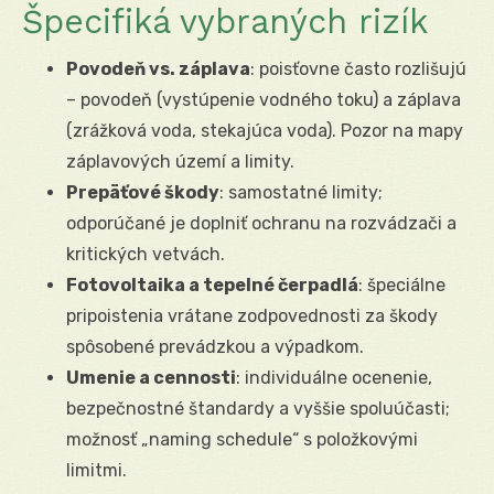
Špecifiká vybraných rizík
Povodeň vs. záplava
: poisťovne často rozlišujú
– povodeň (vystúpenie vodného toku) a záplava
(zrážková voda, stekajúca voda). Pozor na mapy
záplavových území a limity.
Prepäťové škody
: samostatné limity;
odporúčané je doplniť ochranu na rozvádzači a
kritických vetvách.
Fotovoltaika a tepelné čerpadlá
: špeciálne
pripoistenia vrátane zodpovednosti za škody
spôsobené prevádzkou a výpadkom.
Umenie a cennosti
: individuálne ocenenie,
bezpečnostné štandardy a vyššie spoluúčasti;
možnosť „naming schedule“ s položkovými
limitmi.