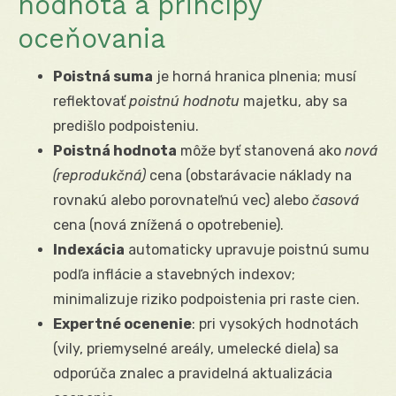
hodnota a princípy
oceňovania
Poistná suma
je horná hranica plnenia; musí
reflektovať
poistnú hodnotu
majetku, aby sa
predišlo podpoisteniu.
Poistná hodnota
môže byť stanovená ako
nová
(reprodukčná)
cena (obstarávacie náklady na
rovnakú alebo porovnateľnú vec) alebo
časová
cena (nová znížená o opotrebenie).
Indexácia
automaticky upravuje poistnú sumu
podľa inflácie a stavebných indexov;
minimalizuje riziko podpoistenia pri raste cien.
Expertné ocenenie
: pri vysokých hodnotách
(vily, priemyselné areály, umelecké diela) sa
odporúča znalec a pravidelná aktualizácia