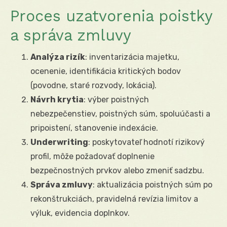
Proces uzatvorenia poistky
a správa zmluvy
Analýza rizík
: inventarizácia majetku,
ocenenie, identifikácia kritických bodov
(povodne, staré rozvody, lokácia).
Návrh krytia
: výber poistných
nebezpečenstiev, poistných súm, spoluúčasti a
pripoistení, stanovenie indexácie.
Underwriting
: poskytovateľ hodnotí rizikový
profil, môže požadovať doplnenie
bezpečnostných prvkov alebo zmeniť sadzbu.
Správa zmluvy
: aktualizácia poistných súm po
rekonštrukciách, pravidelná revízia limitov a
výluk, evidencia doplnkov.